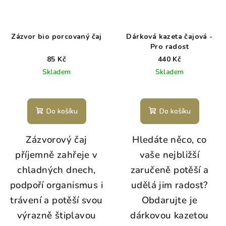
Zázvor bio porcovaný čaj
Dárková kazeta čajová -
Pro radost
85 Kč
440 Kč
Skladem
Skladem
Do košíku
Do košíku
Zázvorový čaj
Hledáte něco, co
příjemně zahřeje v
vaše nejbližší
chladných dnech,
zaručeně potěší a
podpoří organismus i
udělá jim radost?
trávení a potěší svou
Obdarujte je
výrazně štiplavou
dárkovou kazetou