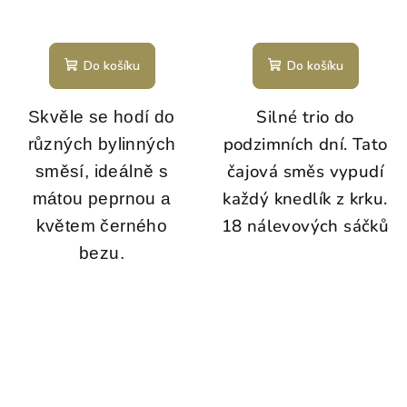
Do košíku
Do košíku
Silné trio do
Skvěle se hodí do
podzimních dní. Tato
různých bylinných
čajová směs vypudí
směsí, ideálně s
každý knedlík z krku.
mátou peprnou a
18 nálevových sáčků
květem černého
bezu.