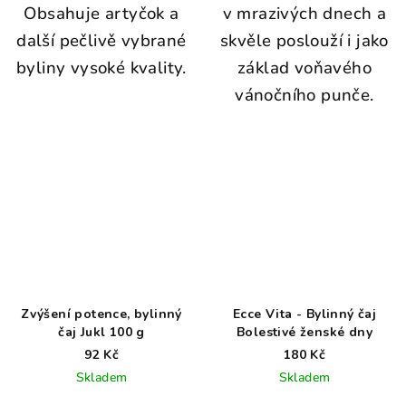
Obsahuje artyčok a
v mrazivých dnech a
další pečlivě vybrané
skvěle poslouží i jako
byliny vysoké kvality.
základ voňavého
vánočního punče.
Zvýšení potence, bylinný
Ecce Vita - Bylinný čaj
čaj Jukl 100 g
Bolestivé ženské dny
92 Kč
180 Kč
Skladem
Skladem