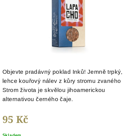
hvězdiček.
Objevte pradávný poklad Inků! Jemně trpký,
lehce kouřový nálev z kůry stromu zvaného
Strom života je skvělou jihoamerickou
alternativou černého čaje.
95 Kč
Měrná
Skladem