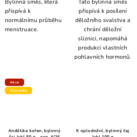
Bylinná směs, která
Tato bylinná směs
přispívá k
přispívá k posílení
normálnímu průběhu
děložního svalstva a
menstruace.
chrání děložní
sliznici, napomáhá
produkci vlastních
pohlavních hormonů.
Akce
Výprodej
Andělika kořen, bylinný
K oplodnění, bylinný čaj
čaj Jukl 50 g - exp. 4/26
Jukl 100 g