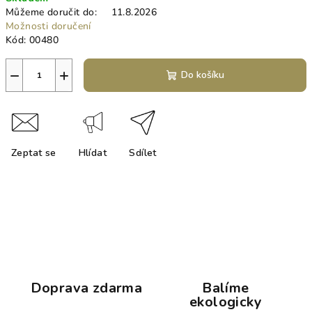
cena:
Můžeme doručit do:
11.8.2026
Možnosti doručení
Kód:
00480
−
+
Do košíku
Zeptat se
Hlídat
Sdílet
Doprava zdarma
Balíme
ekologicky