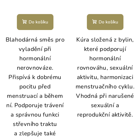
Do košíku
Do košíku
Blahodárná směs pro
Kúra složená z bylin,
vyladění při
které podporují
hormonální
hormonální
nerovnováze.
rovnováhu, sexuální
Přispívá k dobrému
aktivitu, harmonizaci
pocitu před
menstruačního cyklu.
menstruací a během
Vhodná při na
rušené
ní. Podporuje trávení
sexuální a
a správnou funkci
reprodukční aktivitě.
střevního traktu
a zlepšuje také