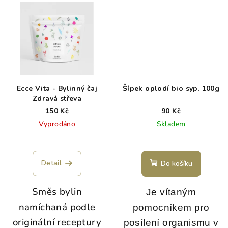
Ecce Vita - Bylinný čaj
Šípek oplodí bio syp. 100g
Zdravá střeva
150 Kč
90 Kč
Vyprodáno
Skladem
Detail
Do košíku
Směs bylin
Je vítaným
namíchaná podle
pomocníkem pro
originální receptury
posílení organismu v