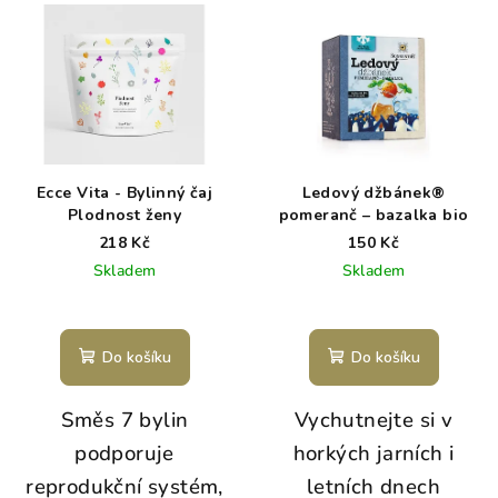
Ecce Vita - Bylinný čaj
Ledový džbánek®
Plodnost ženy
pomeranč – bazalka bio
218 Kč
150 Kč
Skladem
Skladem
Do košíku
Do košíku
Směs 7 bylin
Vychutnejte si v
podporuje
horkých jarních i
reprodukční systém,
letních dnech