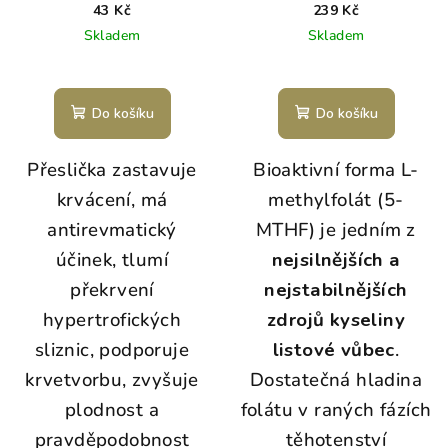
listová 60 KS
43 Kč
239 Kč
Skladem
Skladem
Do košíku
Do košíku
Přeslička zastavuje
Bioaktivní forma L-
krvácení, má
methylfolát (5-
antirevmatický
MTHF) je jedním z
účinek, tlumí
nejsilnějších a
překrvení
nejstabilnějších
hypertrofických
zdrojů kyseliny
sliznic, podporuje
listové vůbec
.
krvetvorbu, zvyšuje
Dostatečná hladina
plodnost a
folátu v raných fázích
pravděpodobnost
těhotenství