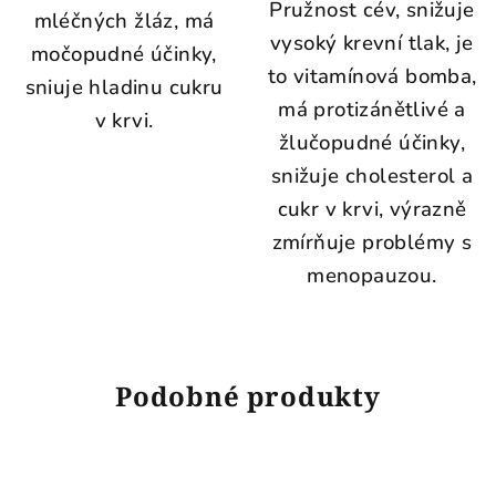
Pružnost cév, snižuje
mléčných žláz, má
vysoký krevní tlak, je
močopudné účinky,
to vitamínová bomba,
sniuje hladinu cukru
má protizánětlivé a
v krvi.
žlučopudné účinky,
snižuje cholesterol a
cukr v krvi, výrazně
zmírňuje problémy s
menopauzou.
Podobné produkty