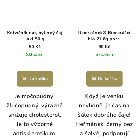
Kotvičník nať, bylinný čaj
Usmrkánek® Biorarášci
Jukl 50 g
bio 21,6g porc.
50 Kč
90 Kč
Skladem
Skladem
Do košíku
Do košíku
Je močopudný,
Když je venku
žlučopudný, výrazně
nevlídně, je čas na
snižuje cholesterol.
šálek dobrého čaje!
Je to výborné
Heřmánek, černý bez
antisklerotikum,
a šalvěj podporují