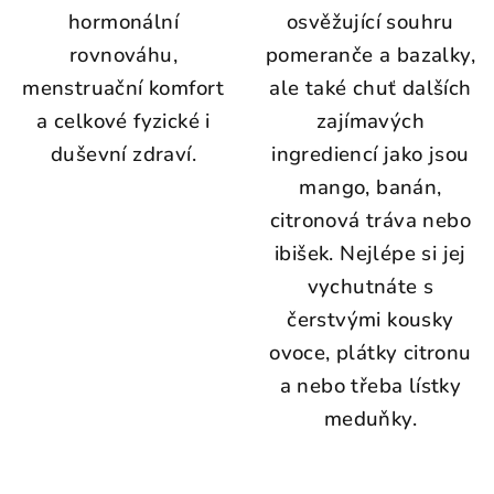
hormonální
osvěžující souhru
rovnováhu,
pomeranče a bazalky,
menstruační komfort
ale také chuť dalších
a celkové fyzické i
zajímavých
duševní zdraví.
ingrediencí jako jsou
mango, banán,
citronová tráva nebo
ibišek. Nejlépe si jej
vychutnáte s
čerstvými kousky
ovoce, plátky citronu
a nebo třeba lístky
meduňky.