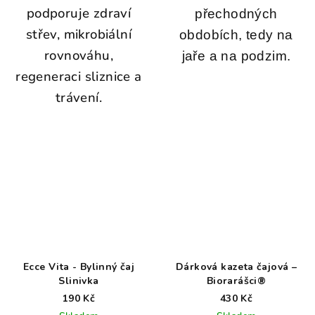
podporuje zdraví
přechodných
střev, mikrobiální
obdobích, tedy na
rovnováhu,
jaře a na podzim.
regeneraci sliznice a
trávení.
Ecce Vita - Bylinný čaj
Dárková kazeta čajová –
Slinivka
Biorarášci®
190 Kč
430 Kč