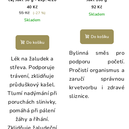
40 Kč
92 Kč
55 Kč
(–27 %)
Skladem
Skladem
Do košíku
Do košíku
Bylinná směs pro
Lék na žaludek a
podporu početí.
střeva. Podporuje
Pročistí organismus a
trávení, zklidňuje
zaručí správnou
průduškový kašel.
krvetvorbu i zdravé
Tlumí nadýmání při
sliznice.
poruchách slinivky,
pomáhá při pálení
žáhy a říhání.
Zklidňuje žaludeční