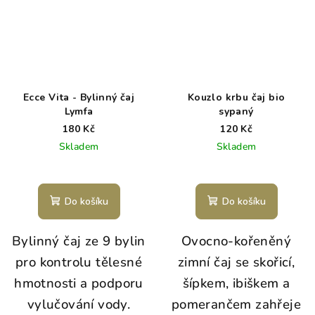
Ecce Vita - Bylinný čaj
Kouzlo krbu čaj bio
Lymfa
sypaný
180 Kč
120 Kč
Skladem
Skladem
Do košíku
Do košíku
Bylinný čaj ze 9 bylin
Ovocno-kořeněný
pro kontrolu tělesné
zimní čaj se skořicí,
hmotnosti a podporu
šípkem, ibiškem a
vylučování vody.
pomerančem zahřeje