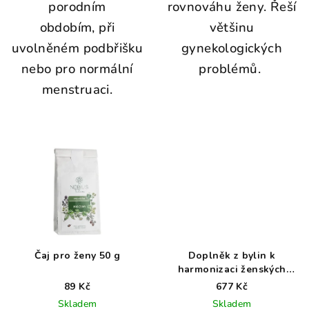
porodním
rovnováhu ženy. Řeší
obdobím, při
většinu
uvolněném podbřišku
gynekologických
nebo pro normální
problémů.
menstruaci.
Čaj pro ženy 50 g
Doplněk z bylin k
harmonizaci ženských
reprodukčních a
89 Kč
677 Kč
hormonálních funkcí
Skladem
Skladem