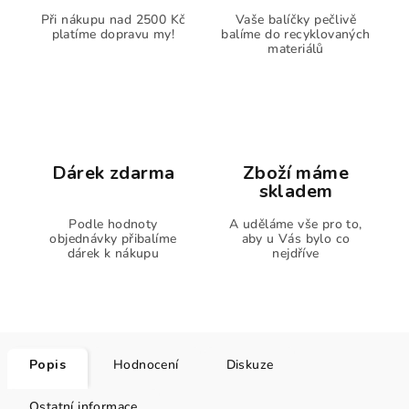
Při nákupu nad 2500 Kč
Vaše balíčky pečlivě
platíme dopravu my!
balíme do recyklovaných
materiálů
Dárek zdarma
Zboží máme
skladem
Podle hodnoty
A uděláme vše pro to,
objednávky přibalíme
aby u Vás bylo co
dárek k nákupu
nejdříve
Popis
Hodnocení
Diskuze
Ostatní informace