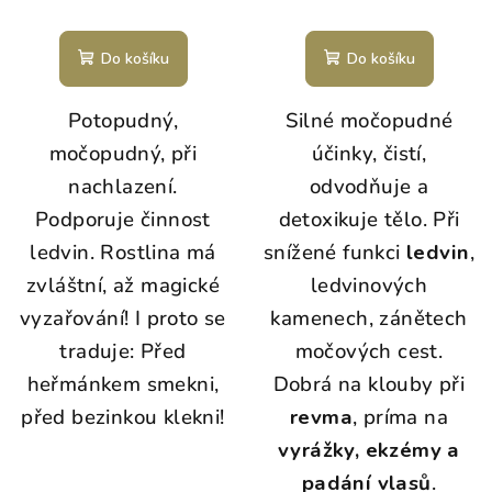
Do košíku
Do košíku
Potopudný,
Silné močopudné
močopudný, při
účinky, čistí,
nachlazení.
odvodňuje a
Podporuje činnost
detoxikuje tělo. Při
ledvin. Rostlina má
snížené funkci
ledvin
,
zvláštní, až magické
ledvinových
vyzařování! I proto se
kamenech, zánětech
traduje: Před
močových cest.
heřmánkem smekni,
Dobrá na klouby při
před bezinkou klekni!
revma
, príma na
vyrážky, ekzémy a
padání vlasů
.