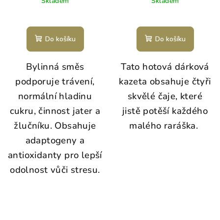
Skladem
Skladem
Do košíku
Do košíku
Bylinná směs
Tato hotová dárková
podporuje trávení,
kazeta obsahuje čtyři
normální hladinu
skvělé čaje, které
cukru, činnost jater a
jistě potěší každého
žlučníku. Obsahuje
malého raráška.
adaptogeny a
antioxidanty pro lepší
odolnost vůči stresu.