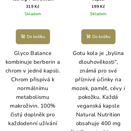
319 Kč
199 Kč
Skladem
Skladem
Do košíku
Do košíku
Glyco Balance
Gotu kola je „bylina
kombinuje berberin a
dlouhověkosti“,
chrom v jedné kapsli.
známá pro své
Chrom přispívá k
příznivé účinky na
normálnímu
mozek, paměť, cévy i
metabolismu
pokožku. Každá
makroživin. 100%
veganská kapsle
čistý doplněk pro
Natural Nutrition
každodenní užívání
obsahuje 400 mg