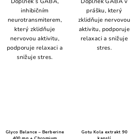
Doplněk s GABA,
Doplněk GABA v
inhibičním
prášku, který
neurotransmiterem,
zklidňuje nervovou
který zklidňuje
aktivitu, podporuje
nervovou aktivitu,
relaxaci a snižuje
podporuje relaxaci a
stres.
snižuje stres.
Glyco Balance – Berberine
Gotu Kola extrakt 90
400 mg + Chromium
kapslí