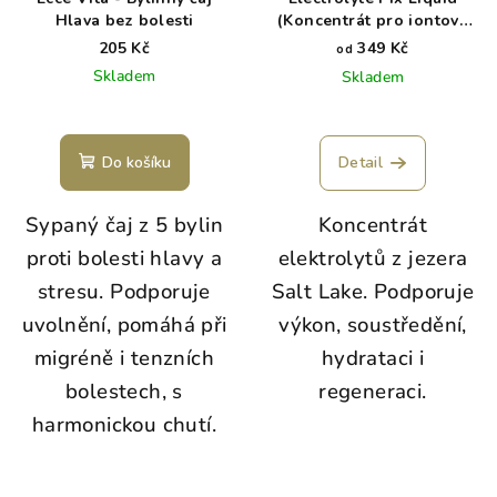
Hlava bez bolesti
(Koncentrát pro iontový
nápoj)
205 Kč
349 Kč
od
Skladem
Skladem
Do košíku
Detail
Sypaný čaj z 5 bylin
Koncentrát
proti bolesti hlavy a
elektrolytů z jezera
stresu. Podporuje
Salt Lake. Podporuje
uvolnění, pomáhá při
výkon, soustředění,
migréně i tenzních
hydrataci i
bolestech, s
regeneraci.
harmonickou chutí.