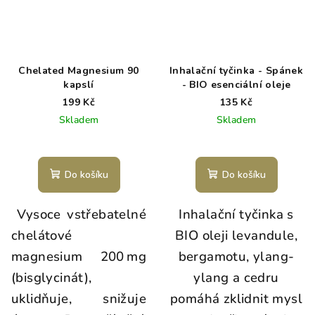
Chelated Magnesium 90
Inhalační tyčinka - Spánek
kapslí
- BIO esenciální oleje
199 Kč
135 Kč
Skladem
Skladem
Do košíku
Do košíku
Vysoce vstřebatelné
Inhalační tyčinka s
chelátové
BIO oleji levandule,
magnesium 200 mg
bergamotu, ylang-
(bisglycinát),
ylang a cedru
uklidňuje, snižuje
pomáhá zklidnit mysl