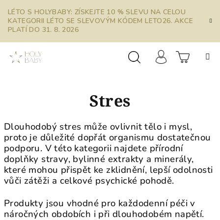
Přejít
LÉTO S HOLYBABY: ZÍSKEJTE 10 % SLEVU NA CELOU
na
KATEGORII LÉTO SE SLEVOVÝM KÓDEM LETO26. AKCE
obsah
PLATÍ DO 31. 8. 2026
Prázdn
Hledat
Přihlášení
Stres
košík
Dlouhodobý stres může ovlivnit tělo i mysl,
proto je důležité dopřát organismu dostatečnou
podporu. V této kategorii najdete přírodní
doplňky stravy, bylinné extrakty a minerály,
které mohou přispět ke zklidnění, lepší odolnosti
vůči zátěži a celkové psychické pohodě.
Produkty jsou vhodné pro každodenní péči v
náročných obdobích i při dlouhodobém napětí.