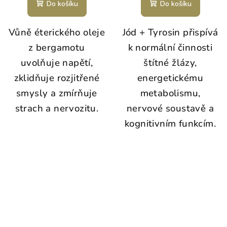
Do košíku
Do košíku
Vůně éterického oleje
Jód + Tyrosin přispívá
z bergamotu
k normální činnosti
uvolňuje napětí,
štítné žlázy,
zklidňuje rozjitřené
energetickému
smysly a zmírňuje
metabolismu,
strach a nervozitu.
nervové soustavě a
kognitivním funkcím.