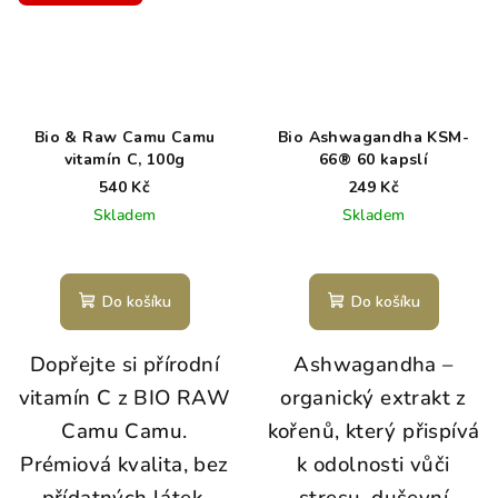
Bio & Raw Camu Camu
Bio Ashwagandha KSM-
vitamín C, 100g
66® 60 kapslí
540 Kč
249 Kč
Skladem
Skladem
Do košíku
Do košíku
Dopřejte si přírodní
Ashwagandha –
vitamín C z BIO RAW
organický extrakt z
Camu Camu.
kořenů, který přispívá
Prémiová kvalita, bez
k odolnosti vůči