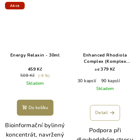
Akce
Energy Relaxin - 30ml
Enhanced Rhodiola
Complex (Komplex
Rozchodnice růžové s
459 Kč
379 Kč
od
adaptogeny)
508 Kč
(–9 %)
30 kapslí
90 kapslí
Skladem
Skladem
Do košíku
Detail
Bioinformační bylinný
Podpora při
koncentrát, navržený
dlouhodobém stresu