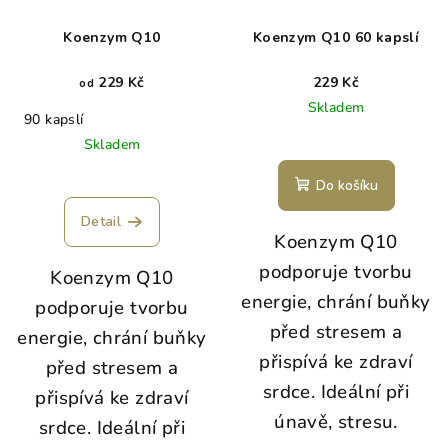
Koenzym Q10
Koenzym Q10 60 kapslí
229 Kč
229 Kč
od
Skladem
90 kapslí
Skladem
Do košíku
Detail
Koenzym Q10
podporuje tvorbu
Koenzym Q10
energie, chrání buňky
podporuje tvorbu
před stresem a
energie, chrání buňky
přispívá ke zdraví
před stresem a
srdce. Ideální při
přispívá ke zdraví
únavě, stresu.
srdce. Ideální při