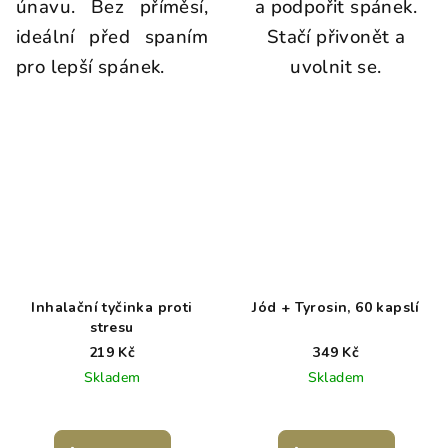
únavu. Bez příměsí,
a podpořit spánek.
ideální před spaním
Stačí přivonět a
pro lepší spánek.
uvolnit se.
Inhalační tyčinka proti
Jód + Tyrosin, 60 kapslí
stresu
219 Kč
349 Kč
Skladem
Skladem