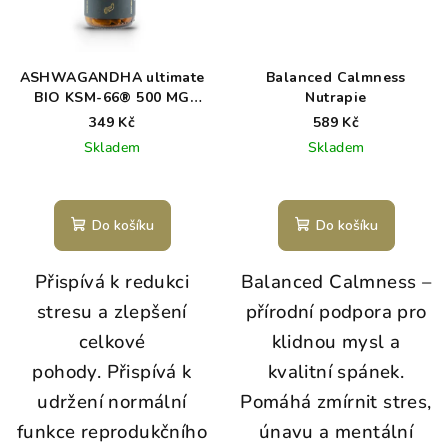
ASHWAGANDHA ultimate
Balanced Calmness
BIO KSM-66® 500 MG
Nutrapie
extrakt, kapsle
349 Kč
589 Kč
Skladem
Skladem
Do košíku
Do košíku
Přispívá k redukci
Balanced Calmness –
stresu a zlepšení
přírodní podpora pro
celkové
klidnou mysl a
pohody. Přispívá k
kvalitní spánek.
udržení normální
Pomáhá zmírnit stres,
funkce reprodukčního
únavu a mentální