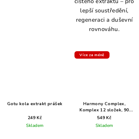
čistého extraktu – pro
lepší soustředění,
regeneraci a duševní
rovnováhu.
Více za méně
Gotu kola extrakt prášek
Harmony Complex,
Komplex 12 složek, 90
veganských kapslí
249 Kč
549 Kč
Skladem
Skladem