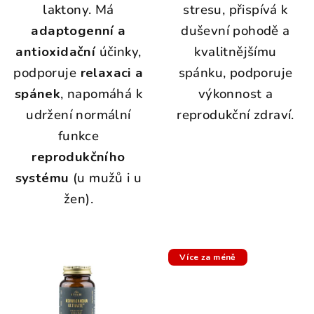
laktony. Má
stresu, přispívá k
adaptogenní a
duševní pohodě a
antioxidační
účinky,
kvalitnějšímu
podporuje
relaxaci a
spánku, podporuje
spánek
, napomáhá k
výkonnost a
udržení normální
reprodukční zdraví.
funkce
reprodukčního
systému
(u mužů i u
žen).
Více za méně