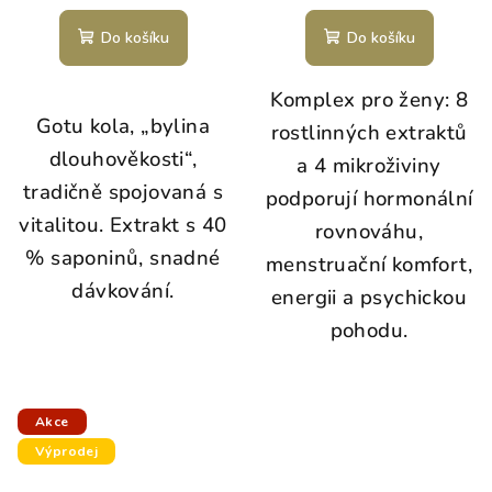
Do košíku
Do košíku
Komplex pro ženy: 8
Gotu kola, „bylina
rostlinných extraktů
dlouhověkosti“,
a 4 mikroživiny
tradičně spojovaná s
podporují hormonální
vitalitou. Extrakt s 40
rovnováhu,
% saponinů, snadné
menstruační komfort,
dávkování.
energii a psychickou
pohodu.
Akce
Výprodej