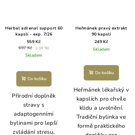
Herbal adrenal support 60
Heřmánek pravý extrakt
kapslí - exp. 7/26
90 kapslí
559 Kč
249 Kč
697 Kč
(–19 %)
Skladem
Skladem
Do košíku
Do košíku
Heřmánek lékařský v
Přírodní doplněk
kapslích pro chvíle
stravy s
klidu a uvolnění.
adaptogenními
Tradiční bylinka ve
bylinami pro lepší
formě praktického
zvládání stresu,