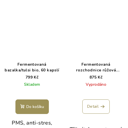
Fermentovaná
Fermentovaná
bazalka/tulsi bio, 60 kapslí
rozchodnice růžová
(Rhodiola) v bio kvalitě
799 Kč
875 Kč
Skladem
Vyprodáno
Detail
Do košíku
PMS, anti-stres,