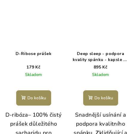
D-Ribose prášek
Deep sleep - podpora
kvality spánku - kapsle 90
ks
179 Kč
895 Kč
Skladem
Skladem
Do košíku
Do košíku
D-ribóza– 100% čistý
Snadnější usínání a
prášek důležitého
podpora kvalitního
sacharidu pro
spánku.
Z
klidňující a