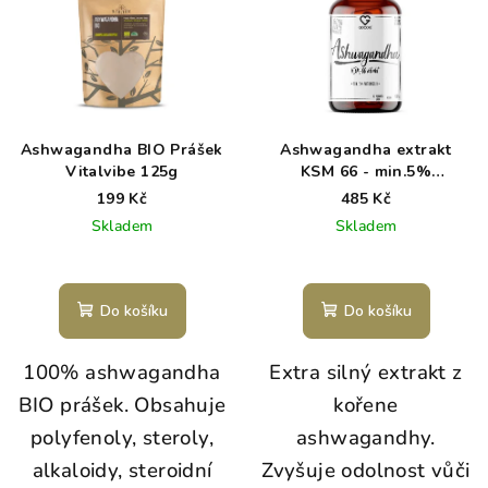
p
u
i
k
s
t
p
ů
r
Ashwagandha BIO Prášek
Ashwagandha extrakt
o
Vitalvibe 125g
KSM 66 - min.5%
whitanolid kapsle 60 ks
d
199 Kč
485 Kč
Skladem
Skladem
u
k
t
Do košíku
Do košíku
ů
100% ashwagandha
Extra silný extrakt z
BIO prášek. Obsahuje
kořene
polyfenoly, steroly,
ashwagandhy.
alkaloidy, steroidní
Zvyšuje odolnost vůči