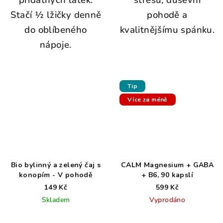
přídatných látek.
stresu, duševní
Stačí ½ lžičky denně
pohodě a
do oblíbeného
kvalitnějšímu spánku.
nápoje.
Tip
Více za méně
Bio bylinný a zelený čaj s
CALM Magnesium + GABA
konopím - V pohodě
+ B6, 90 kapslí
149 Kč
599 Kč
Skladem
Vyprodáno