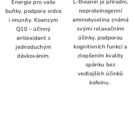
L-theanin je přírodní,
Energie pro vaše
neproteinogenní
buňky, podpora srdce
aminokyselina známá
i imunity. Koenzym
svými relaxačními
Q10 – účinný
účinky, podporou
antioxidant s
kognitivních funkcí a
jednoduchým
zlepšením kvality
dávkováním.
spánku bez
vedlejších účinků
kofeinu.