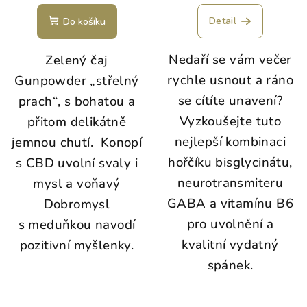
Detail
Do košíku
Nedaří se vám večer
Zelený čaj
rychle usnout a ráno
Gunpowder „střelný
se cítíte unavení?
prach“, s bohatou a
Vyzkoušejte tuto
přitom delikátně
nejlepší kombinaci
jemnou chutí. Konopí
hořčíku bisglycinátu,
s CBD uvolní svaly i
neurotransmiteru
mysl a voňavý
GABA a vitamínu B6
Dobromysl
pro uvolnění a
s meduňkou navodí
kvalitní vydatný
pozitivní myšlenky.
spánek.