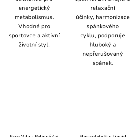
energetický
relaxační
metabolismus.
účinky, harmonizace
Vhodné pro
spánkového
sportovce a aktivní
cyklu, podporuje
životní styl.
hluboký a
nepřerušovaný
spánek.
Ecce Vita - Bylinný čaj
Electrolyte Fix Liquid