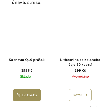
únavě, stresu.
Koenzym Q10 prášek
L-theanine ze zeleného
čaje 90 kapslí
299 Kč
199 Kč
Skladem
Vyprodáno
Detail
Do košíku