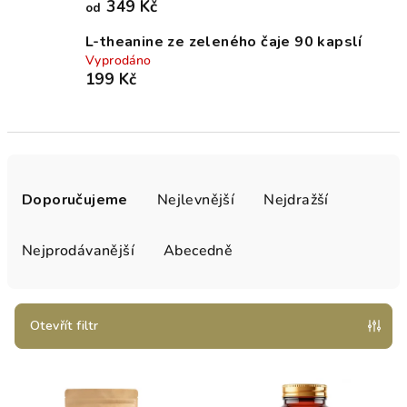
349 Kč
od
L-theanine ze zeleného čaje 90 kapslí
Vyprodáno
199 Kč
Ř
a
Doporučujeme
Nejlevnější
Nejdražší
z
e
Nejprodávanější
Abecedně
n
í
p
Otevřít filtr
r
V
o
ý
d