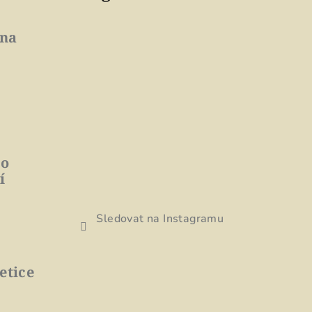
 na
to
í
Sledovat na Instagramu
etice