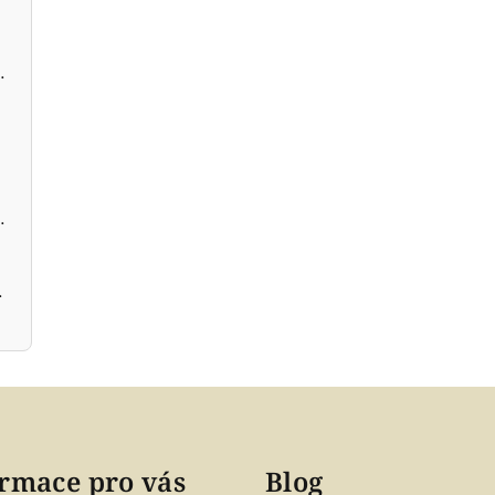
dobromysl BIO
ečení large 60 kusů
ilka kafe
rmace pro vás
Blog