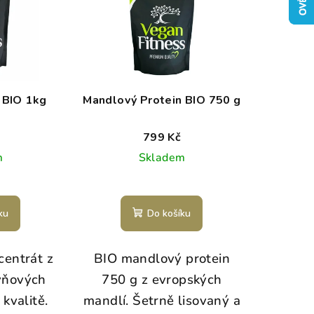
 BIO 1kg
Mandlový Protein BIO 750 g
799 Kč
m
Skladem
ku
Do košíku
centrát z
BIO mandlový protein
ýňových
750 g z evropských
kvalitě.
mandlí. Šetrně lisovaný a