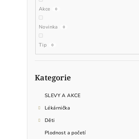
n
Akce
0
í
p
Novinka
0
a
Tip
0
n
e
Přeskočit
l
kategorie
Kategorie
SLEVY A AKCE
Lékárnička
Děti
Plodnost a početí