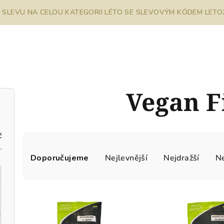
% SLEVU NA CELOU KATEGORII LÉTO SE SLEVOVÝM KÓDEM LETO26
Vegan F
č
Ř
Doporučujeme
Nejlevnější
Nejdražší
Ne
a
z
V
e
ý
n