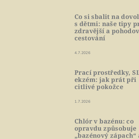
Co si sbalit na dovo
s dětmi: naše tipy p
zdravější a pohodov
cestování
4.7.2026
Prací prostředky, S
ekzém: jak prát při
citlivé pokožce
1.7.2026
Chlór v bazénu: co
opravdu způsobuje
„bazénový zápach“ 