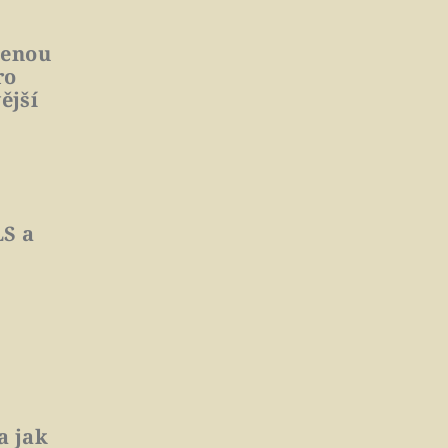
lenou
ro
ější
LS a
a jak