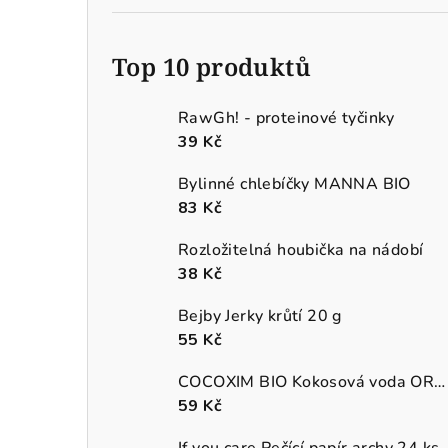
Top 10 produktů
RawGh! - proteinové tyčinky
39 Kč
Bylinné chlebíčky MANNA BIO
83 Kč
Rozložitelná houbička na nádobí
38 Kč
Bejby Jerky krůtí 20 g
55 Kč
COCOXIM BIO Kokosová voda ORGANIC
59 Kč
If you care Pečící papír archy 24 ks