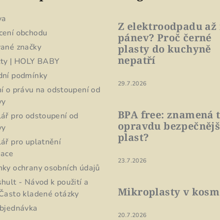
va
Z elektroodpadu až
cení obchodu
pánev? Proč černé
ané značky
plasty do kuchyně
nepatří
ty | HOLY BABY
dní podmínky
29.7.2026
í o právu na odstoupení od
vy
BPA free: znamená 
ář pro odstoupení od
opravdu bezpečnějš
vy
plast?
ář pro uplatnění
mace
23.7.2026
ky ochrany osobních údajů
hult - Návod k použití a
Mikroplasty v kosm
Často kladené otázky
bjednávka
20.7.2026