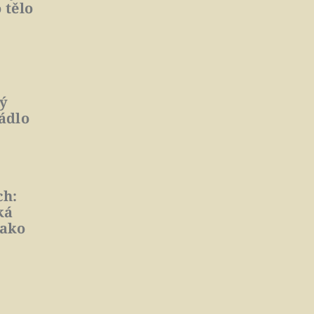
 tělo
hý
ádlo
ch:
ká
jako