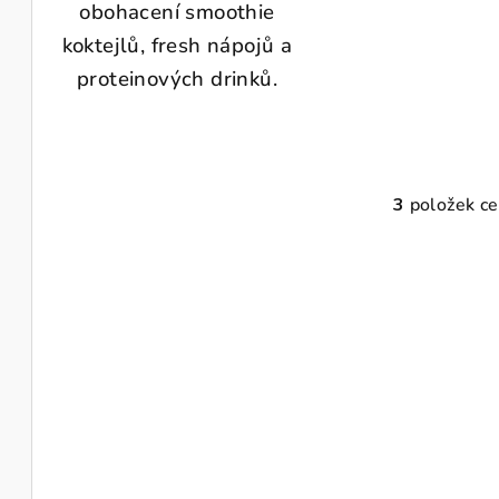
obohacení smoothie
koktejlů, fresh nápojů a
proteinových drinků.
3
položek c
O
v
l
á
d
a
c
í
p