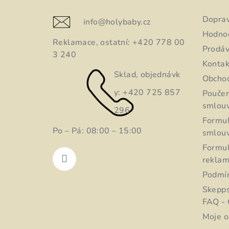
a
Dopra
info
@
holybaby.cz
t
Hodno
Reklamace, ostatní: +420 778 00
Prodáv
í
3 240
Kontak
Sklad, objednávk
Obcho
y: +420 725 857
Poučen
smlou
296
Formul
Po – Pá: 08:00 – 15:00
smlou
Formul
rekla
Podmín
Skepps
FAQ - 
Moje o