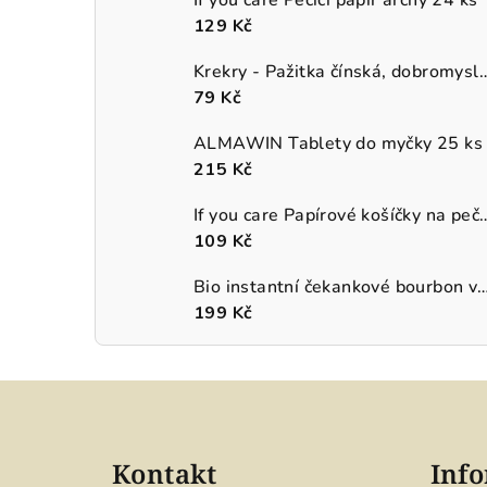
129 Kč
Krekry - Pažitka čínská, 
79 Kč
ALMAWIN Tablety do myčky 25 ks
215 Kč
If you care Papírové košíčky na p
109 Kč
Bio instantní čekankové bourbon van
199 Kč
Z
á
Kontakt
Info
p