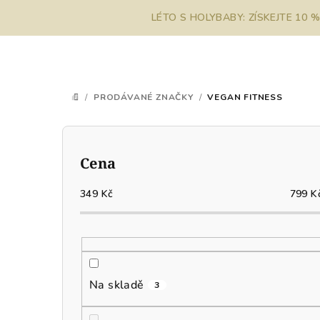
Přejít
LÉTO S HOLYBABY: ZÍSKEJTE 10 
na
obsah
/
PRODÁVANÉ ZNAČKY
/
VEGAN FITNESS
DOMŮ
P
o
Cena
s
349
Kč
799
K
t
r
a
Na skladě
3
n