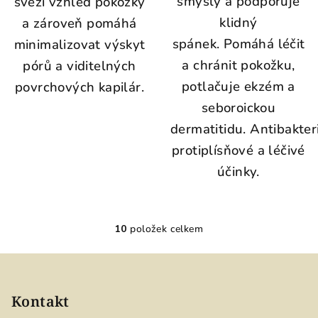
smysly a podporuje
svěží vzhled pokožky
klidný
a zároveň pomáhá
spánek. Pomáhá léčit
minimalizovat výskyt
a chránit pokožku,
pórů a viditelných
potlačuje ekzém a
povrchových kapilár.
seboroickou
dermatitidu. Antibakteri
protiplísňové a léčivé
účinky.
10
položek celkem
O
v
Z
l
á
á
p
Kontakt
d
a