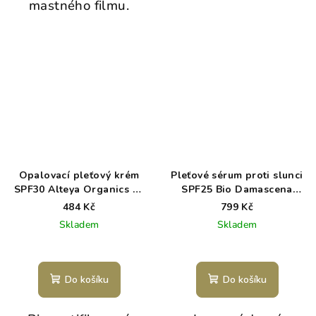
mastného filmu.
Opalovací pleťový krém
Pleťové sérum proti slunci
SPF30 Alteya Organics 50
SPF25 Bio Damascena
ml
Alteya Organics 50 ml
484 Kč
799 Kč
Skladem
Skladem
Do košíku
Do košíku