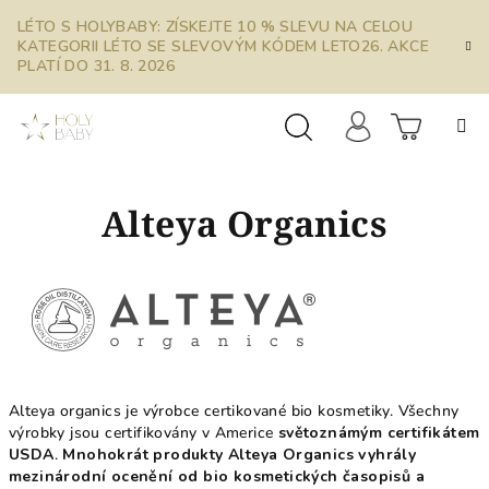
Přejít
LÉTO S HOLYBABY: ZÍSKEJTE 10 % SLEVU NA CELOU
na
KATEGORII LÉTO SE SLEVOVÝM KÓDEM LETO26. AKCE
obsah
PLATÍ DO 31. 8. 2026
Prázdn
Hledat
Přihlášení
Alteya Organics
košík
Alteya organics je výrobce certikované bio kosmetiky. Všechny
výrobky jsou certifikovány v Americe
světoznámým certifikátem
USDA
.
Mnohokrát produkty Alteya Organics vyhrály
mezinárodní ocenění od bio kosmetických časopisů a