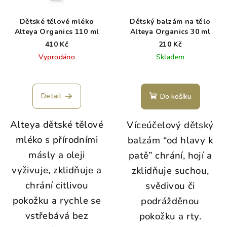
Dětské tělové mléko
Dětský balzám na tělo
Alteya Organics 110 ml
Alteya Organics 30 ml
410 Kč
210 Kč
Vyprodáno
Skladem
Detail
Do košíku
Alteya dětské tělové
Víceúčelový dětský
mléko s přírodními
balzám “od hlavy k
másly a oleji
patě” chrání, hojí a
vyživuje, zklidňuje a
zklidňuje suchou,
chrání citlivou
svědivou či
pokožku a rychle se
podrážděnou
vstřebává bez
pokožku a rty.