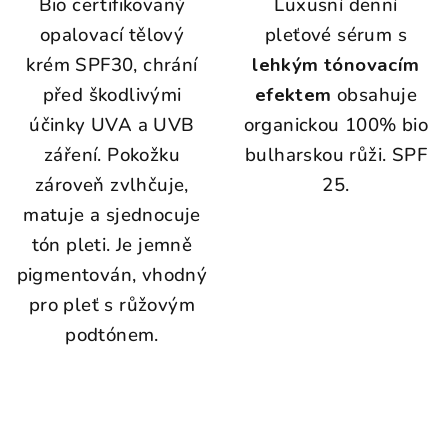
Bio certifikovaný
Luxusní denní
opalovací tělový
pleťové sérum s
krém SPF30, chrání
lehkým tónovacím
před škodlivými
efektem
obsahuje
účinky UVA a UVB
organickou 100% bio
záření. Pokožku
bulharskou růži. SPF
zároveň zvlhčuje,
25.
matuje a sjednocuje
tón pleti. Je jemně
pigmentován, vhodný
pro pleť s růžovým
podtónem.