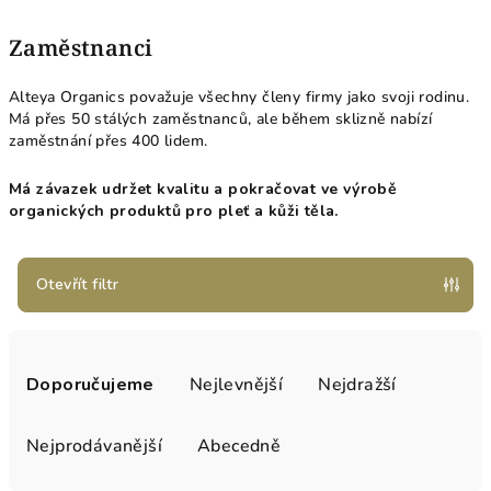
Zaměstnanci
Alteya Organics považuje všechny členy firmy jako svoji rodinu.
Má přes 50 stálých zaměstnanců, ale během sklizně nabízí
zaměstnání přes 400 lidem.
Má závazek udržet kvalitu a pokračovat ve výrobě
organických produktů pro pleť a kůži těla.
Otevřít filtr
Ř
a
Doporučujeme
Nejlevnější
Nejdražší
z
e
Nejprodávanější
Abecedně
n