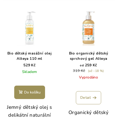
í
V
p
ý
r
p
o
i
d
s
u
p
k
r
t
Bio dětský masážní olej
Bio organický dětský
o
Alteya 110 ml
sprchový gel Alteya
ů
d
529 Kč
259 Kč
od
319 Kč
(až –18 %)
Skladem
u
Vyprodáno
k
t
Do košíku
ů
Detail
J
e
mný dětský olej s
Organický dětský
delikátní naturální