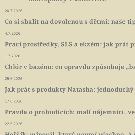
20.7.2026
Co si sbalit na dovolenou s dětmi: naše t
4.7.2026
Prací prostředky, SLS a ekzém: jak prát p
1.7.2026
Chlór v bazénu: co opravdu způsobuje „ba
25.6.2026
Jak prát s produkty Natasha: jednoduchý
17.6.2026
Pravda o probioticích: malí nájemníci, v
22.5.2026
Hořčík: minerál, který neumí všechno. A 