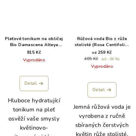
Pleťové tonikum na obličej
Růžová voda Bio z růže
Bio Damascena Alteya
stolisté (Rosa Centifolia)
Organics 200 ml
Alteya Organics SKLO
815 Kč
259 Kč
od
405 Kč
(až –36 %)
Vyprodáno
Vyprodáno
Detail
Detail
Hluboce hydratující
Jemná růžová voda je
tonikum na pleť
vyrobena z ručně
osvěží vaše smysly
sbíraných čerstvých
květinovo-
květin růže stolisté.