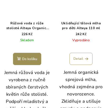
Růžová voda z růže
Uklidňující tělová mlha
stolisté Alteya Organics
pro děti Alteya 110 ml
100ml
226 Kč
242 Kč
Skladem
Vyprodáno
Detail
Do košíku
Jemná organická
Jemná růžová voda je
sprejová mlha,
vyrobena z ručně
vhodná zejména pro
sbíraných čerstvých
novorozence.
květin růže stolisté.
Zklidňuje a utišuje
Podpoří mladistvý a