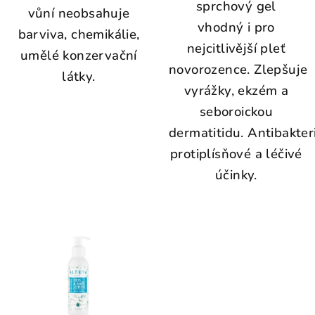
sprchový gel
vůní neobsahuje
vhodný i pro
barviva, chemikálie,
nejcitlivější pleť
umělé konzervační
novorozence. Zlepšuje
látky.
vyrážky, ekzém a
seboroickou
dermatitidu. Antibakteri
protiplísňové a léčivé
účinky.