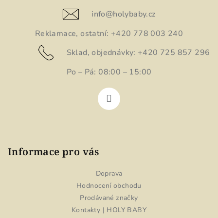
a
c
t
info
@
holybaby.cz
í
í
p
Reklamace, ostatní: +420 778 003 240
r
Sklad, objednávky: +420 725 857 296
v
k
Po – Pá: 08:00 – 15:00
y
v
ý
p
i
s
u
Informace pro vás
Doprava
Hodnocení obchodu
Prodávané značky
Kontakty | HOLY BABY