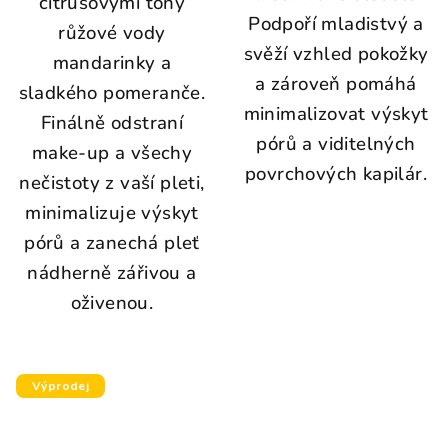
citrusovými tóny
Podpoří mladistvý a
růžové vody
svěží vzhled pokožky
mandarinky a
a zároveň pomáhá
sladkého pomeranče.
minimalizovat výskyt
Finálně odstraní
pórů a viditelných
make-up a všechy
povrchových kapilár.
nečistoty z vaší pleti,
minimalizuje výskyt
pórů a zanechá pleť
nádherně zářivou a
oživenou.
Výprodej