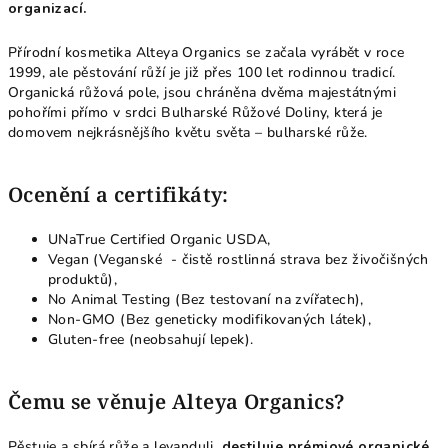
organizací.
Přírodní kosmetika Alteya Organics se začala vyrábět v roce
1999, ale pěstování růží je již přes 100 let rodinnou tradicí.
Organická růžová pole, jsou chráněna dvěma majestátnými
pohořími přímo v srdci Bulharské Růžové Doliny, která je
domovem nejkrásnějšího květu světa – bulharské růže.
Ocenění a certifikáty:
UNaTrue Certified Organic USDA,
Vegan (Veganské - čistě rostlinná strava bez živočišných
produktů),
No Animal Testing (Bez testovaní na zvířatech),
Non-GMO (Bez geneticky modifikovaných látek),
Gluten-free (neobsahují lepek).
Čemu se věnuje Alteya Organics?
Pěstuje a sbírá růže a levanduli,
destiluje prémiové organické