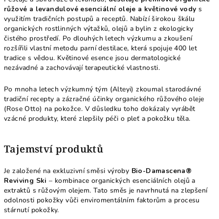
růžové a levandulové esenciální oleje a květinové vody
s
využitím tradičních postupů a receptů. Nabízí širokou škálu
organických rostlinných výtažků, olejů a bylin z ekologicky
čistého prostředí. Po dlouhých letech výzkumu a zkoušení
rozšířili vlastní metodu parní destilace, která spojuje 400 let
tradice s vědou. Květinové esence jsou dermatologické
nezávadné a zachovávají terapeutické vlastnosti.
Po mnoha letech výzkumný tým (Alteyi) zkoumal starodávné
tradiční recepty a zázračné účinky organického růžového oleje
(Rose Otto) na pokožce. V důsledku toho dokázaly vyrábět
vzácné produkty, které zlepšily péči o pleť a pokožku těla.
Tajemství produktů
Je založené na exkluzivní směsi výroby
Bio-Damascena®
Reviving Ski
– kombinace organických esenciálních olejů a
extraktů s růžovým olejem. Tato směs je navrhnutá na zlepšení
odolnosti pokožky vůči enviromentálním faktorům a procesu
stárnutí pokožky.