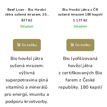
p
ů
r
Beef Liver - Bio Hovězí
Bio Hovězí játra z ČR
o
Játra sušená mrazem, 100
sušená mrazem 180 kapslí
g
d
977 Kč
1 177 Kč
Skladem
Skladem
u
k
t
Do košíku
Do košíku
ů
Bio hovězí játra
Bio lyofilizovaná
sušená mrazem:
hovězí játra
výživná
z certifikovaných Bio
superpotravina plná
farem z České
vitamínů a minerálů
republiky. 180 kapslí
pro energii, imunitu a
podporu krvetvorby.