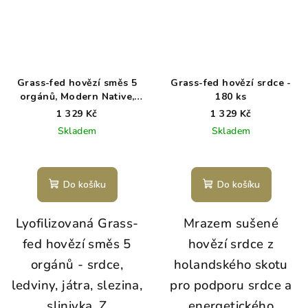
Grass-fed hovězí směs 5
Grass-fed hovězí srdce -
orgánů, Modern Native,
180 ks
180 ks
1 329 Kč
1 329 Kč
Skladem
Skladem
Do košíku
Do košíku
Lyofilizovaná Grass-
Mrazem sušené
fed hovězí směs 5
hovězí srdce z
orgánů - srdce,
holandského skotu
ledviny, játra, slezina,
pro podporu srdce a
slinivka. Z
energetického