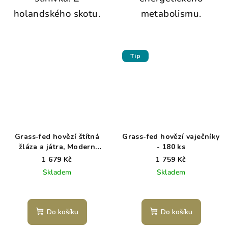
holandského skotu.
metabolismu.
Tip
Grass-fed hovězí štítná
Grass-fed hovězí vaječníky
žláza a játra, Modern
- 180 ks
Native, 180 ks
1 679 Kč
1 759 Kč
Skladem
Skladem
Do košíku
Do košíku