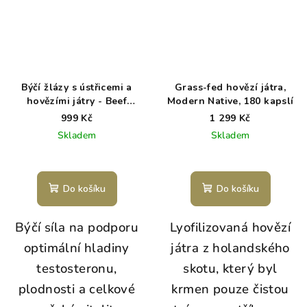
Býčí žlázy s ústřicemi a
Grass-fed hovězí játra,
hovězími játry - Beef
Modern Native, 180 kapslí
Testicals - kapsle 120 ks
999 Kč
1 299 Kč
Skladem
Skladem
Do košíku
Do košíku
Býčí síla na podporu
Lyofilizovaná hovězí
optimální hladiny
játra z holandského
testosteronu,
skotu, který byl
plodnosti a celkové
krmen pouze čistou