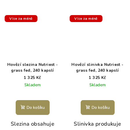
Více za méně
Více za méně
Hovězí slezina Nutriest -
Hovězí slinivka Nutriest -
grass fed, 240 kapslí
grass fed, 240 kapslí
1 325 Kč
1 325 Kč
Skladem
Skladem
Do košíku
Do košíku
Slezina obsahuje
Slinivka produkuje