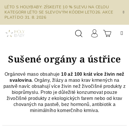
Přejít
LÉTO S HOLYBABY: ZÍSKEJTE 10 % SLEVU NA CELOU
na
KATEGORII LÉTO SE SLEVOVÝM KÓDEM LETO26. AKCE
obsah
PLATÍ DO 31. 8. 2026
Prázdn
Hledat
Přihlášení
Sušené orgány a ústřice
košík
Orgánové maso obsahuje
10 až 100 krát více živin než
svalovina
. Orgány, žlázy a maso krav krmených na
pastvě navíc obsahují více živin než živočišné produkty z
bioprůmyslu. Proto je důležité konzumovat pouze
živočišné produkty z ekologických farem nebo od krav
chovaných na pastvě, bez hormonů, antibiotik a
minimálního komerčního krmiva.