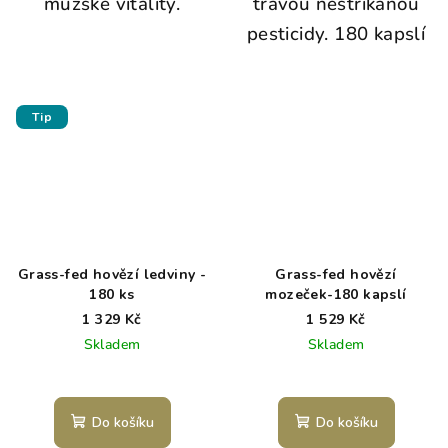
mužské vitality.
trávou nestříkanou
pesticidy. 180 kapslí
Tip
Grass-fed hovězí ledviny -
Grass-fed hovězí
180 ks
mozeček-180 kapslí
1 329 Kč
1 529 Kč
Skladem
Skladem
Do košíku
Do košíku