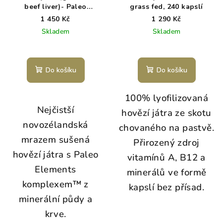
beef liver)- Paleo
grass fed, 240 kapslí
Powders 180 kapslí
1 450 Kč
1 290 Kč
Skladem
Skladem
Do košíku
Do košíku
100% lyofilizovaná
Nejčistší
hovězí játra ze skotu
novozélandská
chovaného na pastvě.
mrazem sušená
Přirozený zdroj
hovězí játra s Paleo
vitamínů A, B12 a
Elements
minerálů ve formě
komplexem™ z
kapslí bez přísad.
minerální půdy a
krve.