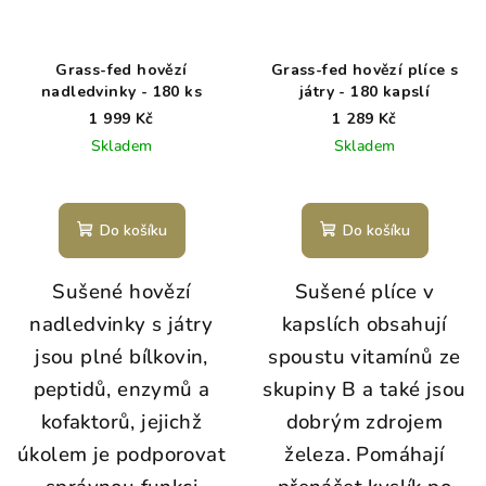
Grass-fed hovězí
Grass-fed hovězí plíce s
nadledvinky - 180 ks
játry - 180 kapslí
1 999 Kč
1 289 Kč
Skladem
Skladem
Do košíku
Do košíku
Sušené hovězí
Sušené plíce v
nadledvinky s játry
kapslích obsahují
jsou plné bílkovin,
spoustu vitamínů ze
peptidů, enzymů a
skupiny B a také jsou
kofaktorů, jejichž
dobrým zdrojem
úkolem je podporovat
železa. Pomáhají