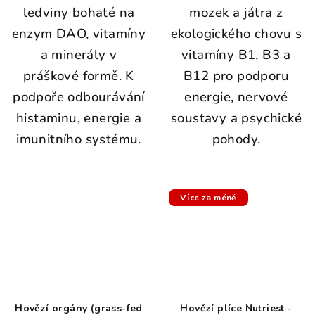
ledviny bohaté na
mozek a játra z
enzym DAO, vitamíny
ekologického chovu s
a minerály v
vitamíny B1, B3 a
práškové formě. K
B12 pro podporu
podpoře odbourávání
energie, nervové
histaminu, energie a
soustavy a psychické
imunitního systému.
pohody.
Více za méně
Hovězí orgány (grass-fed
Hovězí plíce Nutriest -