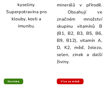
kyseliny.
minerálů v přírodě.
Superpotravina pro
Obsahují ve
klouby, kosti a
značném množství
imunitu.
skupinu vitamínů B
(B1, B2, B3, B5, B6,
B9, B12), vitamín A,
D, K2, měď, železo,
selen, zinek a další
živiny.
Novinka
Více za méně