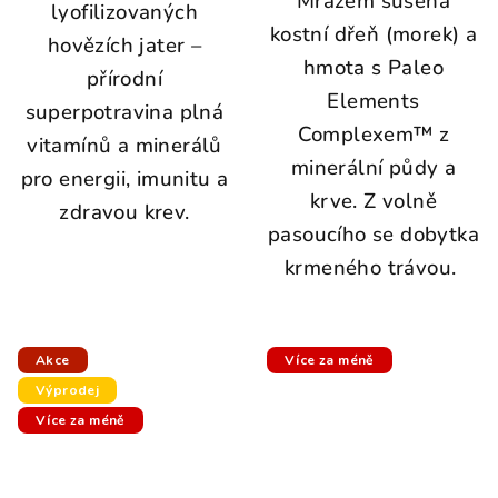
Mrazem sušená
lyofilizovaných
kostní dřeň (morek) a
hovězích jater –
hmota s Paleo
přírodní
Elements
superpotravina plná
Complexem™ z
vitamínů a minerálů
minerální půdy a
pro energii, imunitu a
krve. Z volně
zdravou krev.
pasoucího se dobytka
krmeného trávou.
Akce
Více za méně
Výprodej
Více za méně