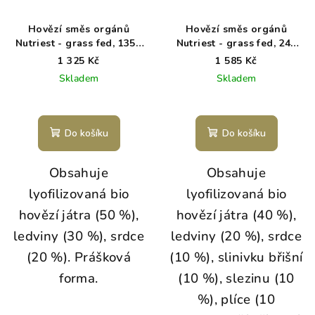
Hovězí směs orgánů
Hovězí směs orgánů
Nutriest - grass fed, 135g
Nutriest - grass fed, 240
v prášku
kapslí
1 325 Kč
1 585 Kč
Skladem
Skladem
Průměrné
hodnocení
produktu
Do košíku
Do košíku
je
5,0
Obsahuje
Obsahuje
z
5
lyofilizovaná bio
lyofilizovaná bio
hvězdiček.
hovězí játra (50 %),
hovězí játra (40 %),
ledviny (30 %), srdce
ledviny (20 %), srdce
(20 %). Prášková
(10 %), slinivku břišní
forma.
(10 %), slezinu (10
%), plíce (10