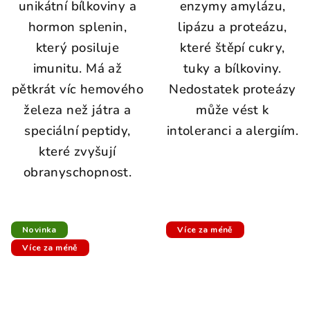
unikátní bílkoviny a
enzymy amylázu,
hormon splenin,
lipázu a proteázu,
který posiluje
které štěpí cukry,
imunitu. Má až
tuky a bílkoviny.
pětkrát víc hemového
Nedostatek proteázy
železa než játra a
může vést k
speciální peptidy,
intoleranci a alergiím.
které zvyšují
obranyschopnost.
Novinka
Více za méně
Více za méně