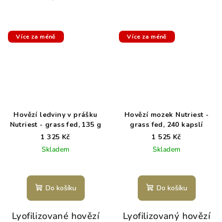
Více za méně
Více za méně
Hovězí ledviny v prášku
Hovězí mozek Nutriest -
Nutriest - grass fed, 135 g
grass fed, 240 kapslí
1 325 Kč
1 525 Kč
Skladem
Skladem
Do košíku
Do košíku
Lyofilizované hovězí
Lyofilizovaný hovězí