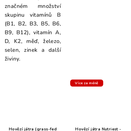
značném množství
skupinu vitamínů B
(B1, B2, B3, B5, B6,
B9, B12), vitamín A,
D, K2, měď, železo,
selen, zinek a další
živiny.
Více za méně
Hovězí játra (grass-fed
Hovězí játra Nutriest -