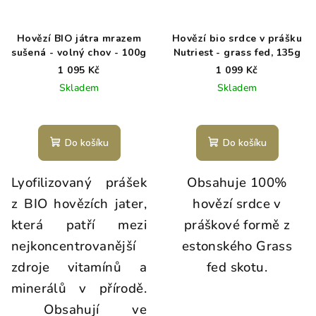
Hovězí BIO játra mrazem
Hovězí bio srdce v prášku
sušená - volný chov - 100g
Nutriest - grass fed, 135g
1 095 Kč
1 099 Kč
Skladem
Skladem
Do košíku
Do košíku
Lyofilizovaný prášek
Obsahuje 100%
z BIO hovězích jater,
hovězí srdce v
která patří mezi
práškové formě z
nejkoncentrovanější
estonského Grass
zdroje vitamínů a
fed skotu.
minerálů v přírodě.
Obsahují ve