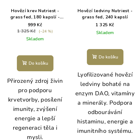
Hovězí krev Nutriest -
Hovězí ledviny Nutriest -
grass fed, 180 kapslí -
grass fed, 240 kapslí
exp. 5/26
999 Kč
1 325 Kč
1 325 Kč
(–24 %)
Skladem
Skladem
Do košíku
Do košíku
Lyofilizované hovězí
Přirozený zdroj živin
ledviny bohaté na
pro podporu
enzym DAO, vitamíny
krvetvorby, posílení
a minerály. Podpora
imunity, zvýšení
odbourávání
energie a lepší
histaminu, energie a
regeneraci těla i
imunitního systému.
mysli.