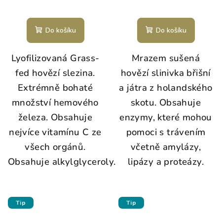
Do košíku
Do košíku
Lyofilizovaná Grass-
Mrazem sušená
fed hovězí slezina.
hovězí slinivka břišní
Extrémně bohaté
a játra z holandského
množství hemového
skotu. Obsahuje
železa. Obsahuje
enzymy, které mohou
nejvíce vitamínu C ze
pomoci s trávením
všech orgánů.
včetně amylázy,
Obsahuje alkylglyceroly.
lipázy a proteázy.
Tip
Tip