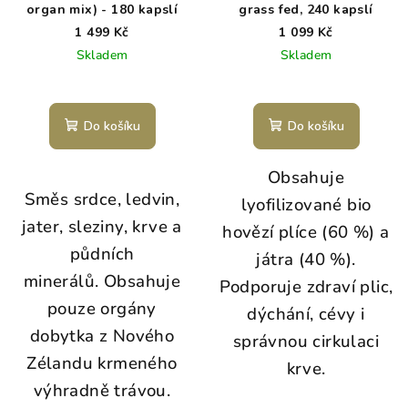
organ mix) - 180 kapslí
grass fed, 240 kapslí
1 499 Kč
1 099 Kč
Skladem
Skladem
Do košíku
Do košíku
Obsahuje
Směs srdce, ledvin,
lyofilizované bio
jater, sleziny, krve a
hovězí plíce (60 %) a
půdních
játra (40 %).
minerálů.
Obsahuje
Podporuje zdraví plic,
pouze orgány
dýchání, cévy i
dobytka z Nového
správnou cirkulaci
Zélandu krmeného
krve.
výhradně trávou.