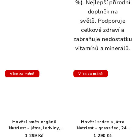
%).
Nejlepší přírodní
doplněk na
světě. Podporuje
celkové zdraví a
zabraňuje nedostatku
vitamínů a minerálů.
Více za méně
Více za méně
Hovězí směs orgánů
Hovězí srdce a játra
Nutriest - játra, ledviny,
Nutriest - grass fed, 240
srdce 240 kapslí
kapslí
1 299 Kč
1 290 Kč