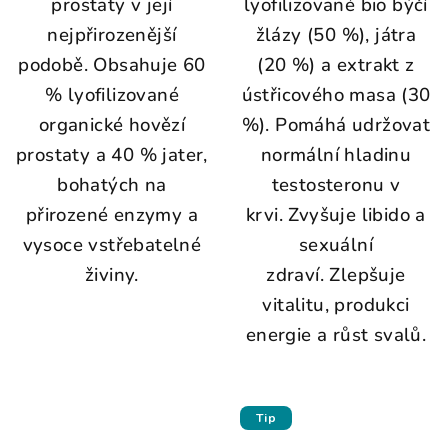
prostaty v její
lyofilizované bio býčí
nejpřirozenější
žlázy (50 %), játra
podobě. Obsahuje 60
(20 %) a extrakt z
% lyofilizované
ústřicového masa (30
organické hovězí
%). Pomáhá udržovat
prostaty a 40 % jater,
normální hladinu
bohatých na
testosteronu v
přirozené enzymy a
krvi. Zvyšuje libido a
vysoce vstřebatelné
sexuální
živiny.
zdraví. Zlepšuje
vitalitu, produkci
energie a růst svalů.
Tip