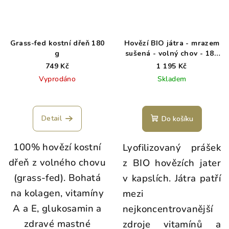
Grass-fed kostní dřeň 180
Hovězí BIO játra - mrazem
g
sušená - volný chov - 180
kapslí
749 Kč
1 195 Kč
Vyprodáno
Skladem
Detail
Do košíku
100% hovězí kostní
Lyofilizovaný prášek
dřeň z volného chovu
z BIO hovězích jater
(grass-fed). Bohatá
v kapslích. Játra patří
na kolagen, vitamíny
mezi
A a E, glukosamin a
nejkoncentrovanější
zdravé mastné
zdroje vitamínů a