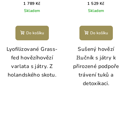
ks
1 789 Kč
1 529 Kč
Skladem
Skladem
Do košíku
Do košíku
Lyofilizované Grass-
Sušený hovězí
fed hovězí
hovězí
žlučník s játry k
varlata s játry. Z
přirozené podpoře
holandského skotu.
trávení tuků a
detoxikaci.