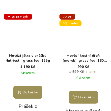
Více za méně
Akce
Výprodej
Hovězí játra v prášku
Hovězí kostní dřeň
Nutriest - grass fed, 135g
(morek), grass-fed, 180
kapslí - Paleo Powders-
1 190 Kč
990 Kč
exp. 3/26
1 599 Kč
(–38 %)
Skladem
Skladem
Do košíku
Do košíku
Prášek z