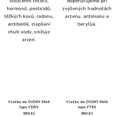
sloučenin chloru,
doporučujeme při
hormonů, pesticidů,
zvýšených hodnotách
těžkých kovů, radonu,
arzenu, antimonu a
antibiotik, zlepšení
beryllia.
chuti vody, snižuje
arzen.
Vložka do DIONY MAX
Vložka do DIONY MAX
typu FDN2
typu FTK3
990 Kč
990 Kč