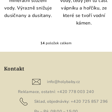
minerální složení
vody, tedy jen tu část
vody. Výrazně snižuje
vápníku a hořčíku, ze
dusičnany a dusitany.
které se tvoří vodní
kámen.
14
položek celkem
O
v
Z
l
á
á
p
Kontakt
d
a
a
c
t
info
@
holybaby.cz
í
í
p
Reklamace, ostatní: +420 778 003 240
r
Sklad, objednávky: +420 725 857 296
v
k
Po – Pá: 08:00 – 15:00