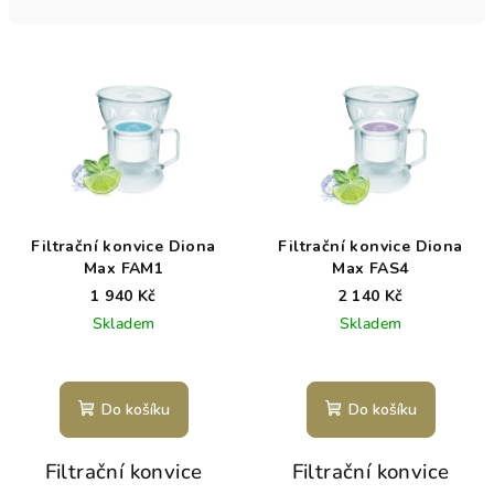
n
í
V
p
ý
r
p
o
i
d
s
u
p
k
r
t
Filtrační konvice Diona
Filtrační konvice Diona
o
Max FAM1
Max FAS4
ů
d
1 940 Kč
2 140 Kč
Skladem
Skladem
u
k
t
Do košíku
Do košíku
ů
Filtrační konvice
Filtrační konvice