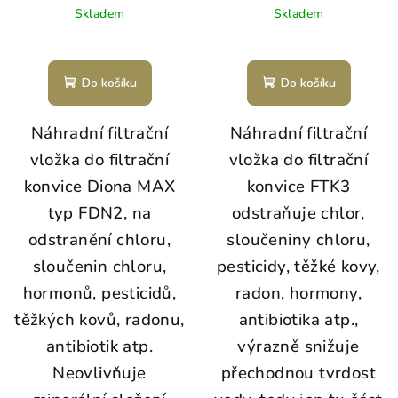
Skladem
Skladem
Do košíku
Do košíku
Náhradní filtrační
Náhradní filtrační
vložka do filtrační
vložka do filtrační
konvice Diona MAX
konvice FTK3
typ FDN2, na
odstraňuje chlor,
odstranění chloru,
sloučeniny chloru,
sloučenin chloru,
pesticidy, těžké kovy,
hormonů, pesticidů,
radon, hormony,
těžkých kovů, radonu,
antibiotika atp.,
antibiotik atp.
výrazně snižuje
Neovlivňuje
přechodnou tvrdost