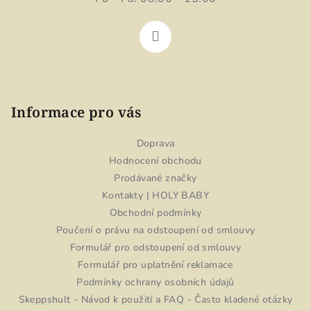
y
v
ý
p
i
s
u
Informace pro vás
Doprava
Hodnocení obchodu
Prodávané značky
Kontakty | HOLY BABY
Obchodní podmínky
Poučení o právu na odstoupení od smlouvy
Formulář pro odstoupení od smlouvy
Formulář pro uplatnění reklamace
Podmínky ochrany osobních údajů
Skeppshult - Návod k použití a FAQ - Často kladené otázky