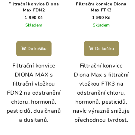
Filtrační konvice Diona
Filtrační konvice Diona
Max FDN2
Max FTK3
1 990 Kč
1 990 Kč
Skladem
Skladem
Do košíku
Do košíku
Filtrační konvice
Filtrační konvice
DIONA MAX s
Diona Max s filtrační
filtrační vložkou
vložkou FTK3 na
FDN2 na odstranění
odstranění chloru,
chloru, hormonů,
hormonů, pesticidů,
pesticidů, dusičnanů
navíc výrazně snižuje
a dusitanů.
přechodnou tvrdost.