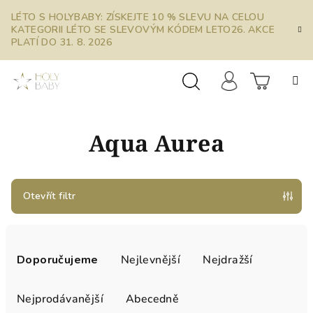
Přejít
LÉTO S HOLYBABY: ZÍSKEJTE 10 % SLEVU NA CELOU
na
KATEGORII LÉTO SE SLEVOVÝM KÓDEM LETO26. AKCE
obsah
PLATÍ DO 31. 8. 2026
Prázdn
Hledat
Přihlášení
Aqua Aurea
košík
Otevřít filtr
Ř
a
Doporučujeme
Nejlevnější
Nejdražší
z
e
Nejprodávanější
Abecedně