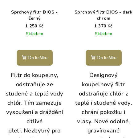
Sprchový filtr DIOS -
Sprchový filtr DIOS - dark
černý
chrom
1 250 Kč
1 370 Kč
Skladem
Skladem
Do košíku
Do košíku
Filtr do koupelny,
Designový
odstraňuje ze
koupelnový filtr
studené a teplé vody
odstraňuje chlór z
chlór. Tím zamezuje
teplé i studené vody,
vysoušení a dráždění
chrání pokožku i
citlivé
vlasy. Nové odolné,
pleti. Nezbytný pro
gravírované