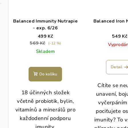
Balanced Immunity Nutrapie
Balanced Iron 
- exp. 6/26
499 Kč
549 Kč
569 Kč
(–12 %)
Vyprodá
Skladem
Detail
Do košíku
Cítíte se ne
18 účinných složek
unavení, boj
včetně probiotik, bylin,
vyčerpáním
vitamínů a minerálů pro
pociťujete o
každodenní podporu
imunity? To v
imunity.