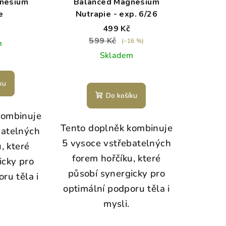
nesium
Balanced Magnesium
e
Nutrapie - exp. 6/26
499 Kč
599 Kč
(–16 %)
m
Skladem
ku
Do košíku
kombinuje
Tento doplněk kombinuje
batelných
5 vysoce vstřebatelných
, které
forem hořčíku, které
icky pro
působí synergicky pro
ru těla i
optimální podporu těla i
mysli.