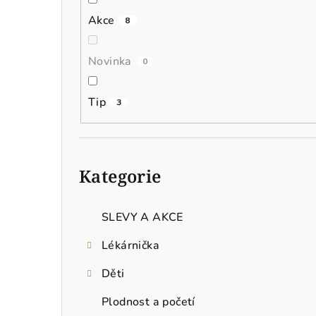
n
Akce
8
í
p
Novinka
0
a
Tip
3
n
e
Přeskočit
l
kategorie
Kategorie
SLEVY A AKCE
Lékárnička
Děti
Plodnost a početí