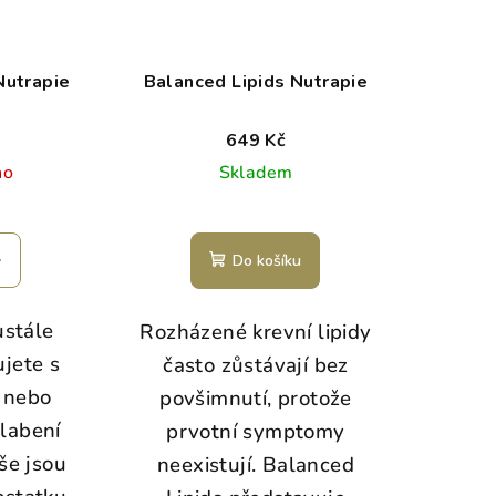
Nutrapie
Balanced Lipids Nutrapie
649 Kč
no
Skladem
Do košíku
ustále
Rozházené krevní lipidy
ujete s
často zůstávají bez
 nebo
povšimnutí, protože
slabení
prvotní symptomy
še jsou
neexistují. Balanced