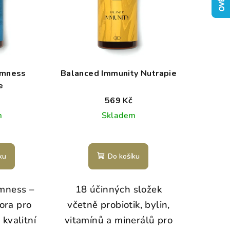
lmness
Balanced Immunity Nutrapie
e
569 Kč
m
Skladem
ku
Do košíku
mness –
18 účinných složek
ora pro
včetně probiotik, bylin,
 kvalitní
vitamínů a minerálů pro