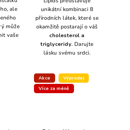
ostatku
Lipids představuje
ho, ale
unikátní kombinaci 8
ženého
přírodních látek, které se
erý může
okamžitě postarají o váš
nit vaše
cholesterol a
triglyceridy
. Darujte
lásku svému srdci.
Akce
Výprodej
Více za méně