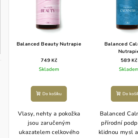
p
í
i
p
s
r
p
o
Balanced Beauty Nutrapie
Balanced Ca
r
Nutrapi
d
749 Kč
589 Kč
o
u
Skladem
Sklade
d
k
u
t
Do košíku
Do koší
k
ů
t
Vlasy, nehty a pokožka
Balanced Cal
ů
jsou zaručeným
přírodní podp
ukazatelem celkového
klidnou mysl a