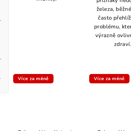
příznaky ned
železa, běžné
často přehlí
dobromysl BIO
problému, kt
výrazně ovliv
zdraví.
ečení large 60 kusů
ilka kafe
Více za méně
Více za méně