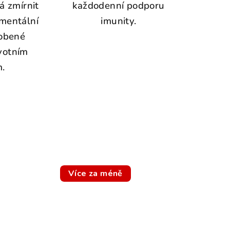
 zmírnit
každodenní podporu
 mentální
imunity.
sobené
votním
.
Více za méně