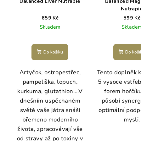
Balanced Liver Nutrapie
Balanced Mag
Nutrapi
659 Kč
599 Kč
Skladem
Sklade
Do košíku
Do koší
Artyčok, ostropestřec,
Tento doplněk 
pampeliška, lopuch,
5 vysoce vstře
kurkuma, glutathion....V
forem hořčíku
dnešním uspěchaném
působí synerg
světě vaše játra snáší
optimální podpo
břemeno moderního
mysli.
života, zpracovávají vše
od stravy až po toxiny v