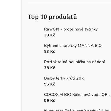
Top 10 produktů
RawGh! - proteinové tyčinky
39 Kč
Bylinné chlebíčky MANNA BIO
83 Kč
Rozložitelná houbička na nádobí
38 Kč
Bejby Jerky krůtí 20 g
55 Kč
COCOXIM BIO Kokosová voda ORGANIC
59 Kč
If you care Pečící papír archy 24 ks