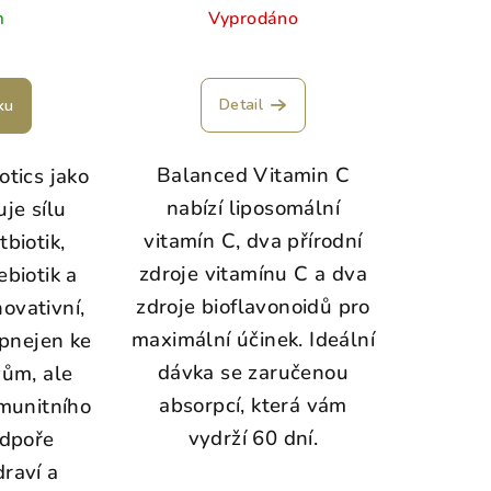
m
Vyprodáno
Detail
ku
Balanced Vitamin C
tics jako
nabízí liposomální
je sílu
vitamín C, dva přírodní
tbiotik,
zdroje vitamínu C a dva
ebiotik a
zdroje bioflavonoidů pro
novativní,
maximální účinek. Ideální
upnejen ke
dávka se zaručenou
ům, ale
absorpcí, která vám
imunitního
vydrží 60 dní.
odpoře
raví a