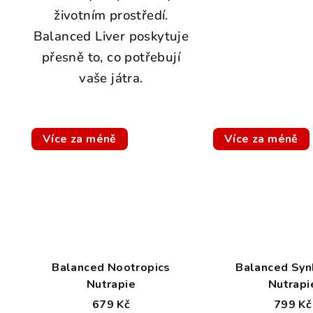
životním prostředí.
Balanced Liver poskytuje
přesně to, co potřebují
vaše játra.
Více za méně
Více za méně
Balanced Nootropics
Balanced Syn
Nutrapie
Nutrapi
679 Kč
799 Kč