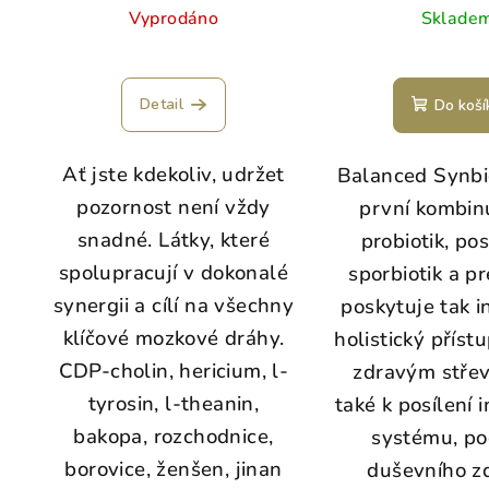
Vyprodáno
Sklade
Detail
Do koší
Ať jste kdekoliv, udržet
Balanced Synbio
pozornost není vždy
první kombinu
snadné. Látky, které
probiotik, pos
spolupracují v dokonalé
sporbiotik a pr
synergii a cílí na všechny
poskytuje tak i
klíčové mozkové dráhy.
holistický příst
CDP-cholin, hericium, l-
zdravým střev
tyrosin, l-theanin,
také k posílení 
bakopa, rozchodnice,
systému, p
borovice, ženšen, jinan
duševního zd