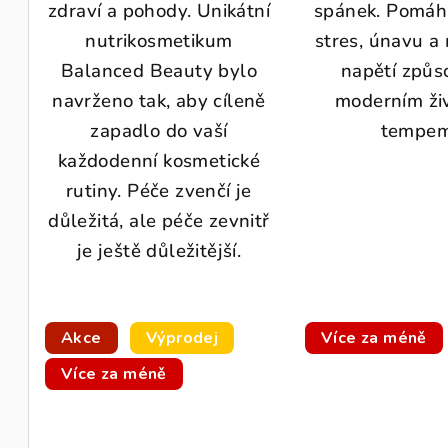
zdraví a pohody. Unikátní
spánek. Pomáhá
nutrikosmetikum
stres, únavu a
Balanced Beauty bylo
napětí způ
navrženo tak, aby cíleně
moderním ži
zapadlo do vaší
tempem
každodenní kosmetické
rutiny. Péče zvenčí je
důležitá, ale péče zevnitř
je ještě důležitější.
Akce
Výprodej
Více za méně
Více za méně