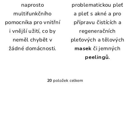
naprosto
problematickou pleť
multifunkčního
a pleť s akné a pro
pomocníka pro vnitřní
přípravu čistících a
i vnější užití, co by
regeneračních
neměl chybět v
pleťových a tělových
žádné domácnosti.
masek
či jemných
peelingů.
20
položek celkem
O
v
l
á
d
a
c