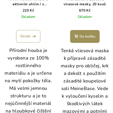
aktivním uhlím / s
vliesové masky, 20 kusů
extraktem ze zeleného
220 Kč
670 Kč
čaje
Skladem
Skladem
Detail
Do košíku
Přírodní houba je
Tenká vliesová maska
vyrobena ze 100%
k přípravě zásadité
rostlinného
masky pro obličej, krk
materiálu a je určena
a dekolt s použitím
na mytí pokožky těla.
zásadité koupelové
Má velmi jemnou
soli MeineBase. Vede
strukturu a je to
k vyloučení kyselin a
nejúčinnější materiál
škodlivých látek
na hloubkové čištění
mazovými a potními