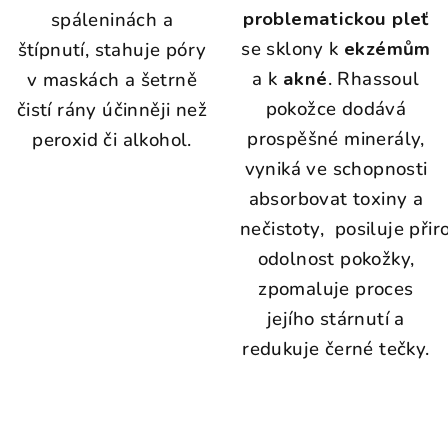
problematickou pleť
spáleninách a
se sklony k
ekzémům
štípnutí, stahuje póry
a k
akné
. Rhassoul
v maskách a šetrně
pokožce dodává
čistí rány účinněji než
prospěšné minerály,
peroxid či alkohol.
vyniká ve schopnosti
absorbovat toxiny a
nečistoty, posiluje při
odolnost pokožky
,
zpomaluje proces
jejího stárnutí a
redukuje černé tečky.