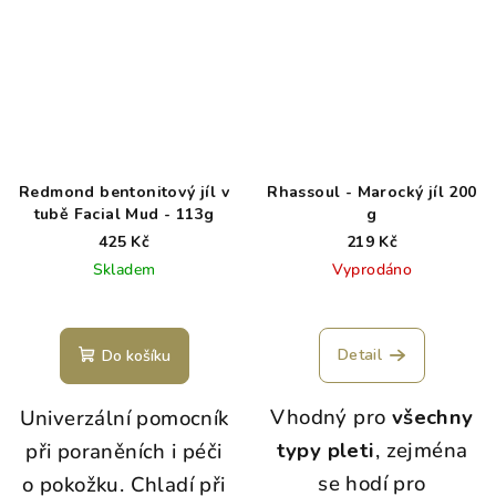
Redmond bentonitový jíl v
Rhassoul - Marocký jíl 200
tubě Facial Mud - 113g
g
425 Kč
219 Kč
Skladem
Vyprodáno
Detail
Do košíku
Vhodný pro
všechny
Univerzální pomocník
typy pleti
, zejména
při poraněních i péči
se hodí pro
o pokožku. Chladí při