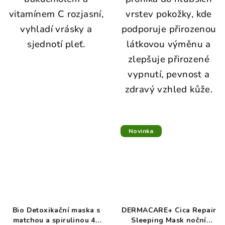
vitamínem C rozjasní,
vrstev pokožky, kde
vyhladí vrásky a
podporuje přirozenou
sjednotí pleť.
látkovou výměnu a
zlepšuje přirozené
vypnutí, pevnost a
zdravý vzhled kůže.
Novinka
Bio Detoxikační maska s
DERMACARE+ Cica Repair
matchou a spirulinou 40
Sleeping Mask noční