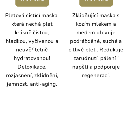
Pleťová čistící maska,
Zklidňující maska s
která nechá pleť
kozím mlékem a
krásně čistou,
medem ulevuje
hladkou, vyživenou a
podrážděné, suché a
neuvěřitelně
citlivé pleti. Redukuje
hydratovanou!
zarudnutí, pálení i
Detoxikace,
napětí a podporuje
rozjasnění, zklidnění,
regeneraci.
jemnost, anti-aging.