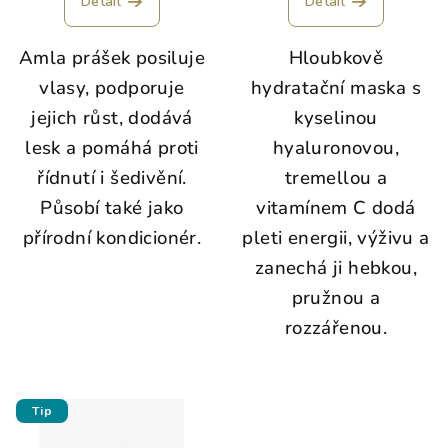
Detail
Detail
ů
Amla prášek posiluje
Hloubkově
vlasy, podporuje
hydratační maska s
jejich růst, dodává
kyselinou
lesk a pomáhá proti
hyaluronovou,
řídnutí i šedivění.
tremellou a
Působí také jako
vitamínem C dodá
přírodní kondicionér.
pleti energii, výživu a
zanechá ji hebkou,
pružnou a
rozzářenou.
Tip