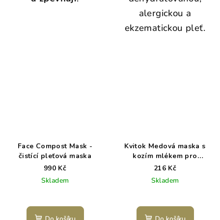
alergickou a
ekzematickou pleť.
Face Compost Mask -
Kvitok Medová maska s
čistící pleťová maska
kozím mlékem pro
suchou/citlivou pleť 30 ml
990 Kč
216 Kč
Skladem
Skladem
Do košíku
Do košíku