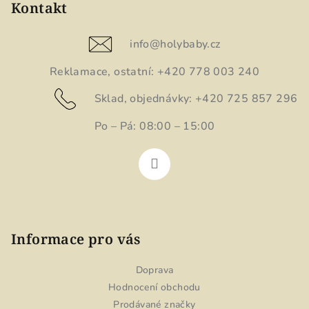
p
Kontakt
a
t
info
@
holybaby.cz
í
Reklamace, ostatní: +420 778 003 240
Sklad, objednávky: +420 725 857 296
Po – Pá: 08:00 – 15:00
Informace pro vás
Doprava
Hodnocení obchodu
Prodávané značky