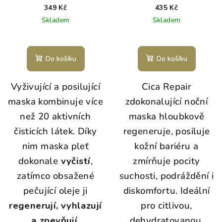
ml
regenerační maska
349 Kč
435 Kč
Skladem
Skladem
Do košíku
Do košíku
Vyživující a posilující
Cica Repair
maska kombinuje více
zdokonalující noční
než 20 aktivních
maska hloubkově
čisticích látek. Díky
regeneruje, posiluje
nim maska pleť
kožní bariéru a
dokonale
vyčistí
,
zmírňuje pocity
zatímco obsažené
suchosti, podráždění i
pečující oleje ji
diskomfortu. Ideální
regenerují, vyhlazují
pro citlivou,
a zpevňují
.
dehydratovanou,