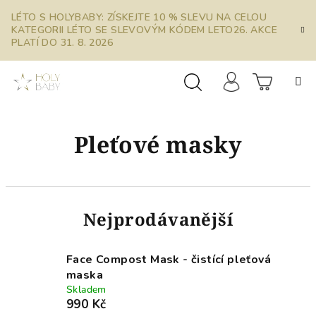
Přejít
LÉTO S HOLYBABY: ZÍSKEJTE 10 % SLEVU NA CELOU
na
KATEGORII LÉTO SE SLEVOVÝM KÓDEM LETO26. AKCE
obsah
PLATÍ DO 31. 8. 2026
Prázdn
Hledat
Přihlášení
Pleťové masky
košík
Nejprodávanější
Face Compost Mask - čistící pleťová
maska
Skladem
990 Kč