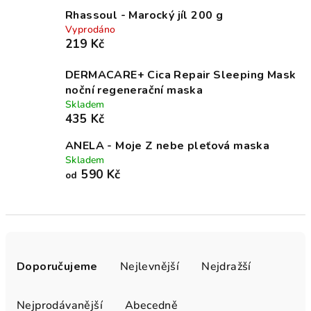
Rhassoul - Marocký jíl 200 g
Vyprodáno
219 Kč
DERMACARE+ Cica Repair Sleeping Mask
noční regenerační maska
Skladem
435 Kč
ANELA - Moje Z nebe pleťová maska
Skladem
590 Kč
od
Ř
a
Doporučujeme
Nejlevnější
Nejdražší
z
e
Nejprodávanější
Abecedně