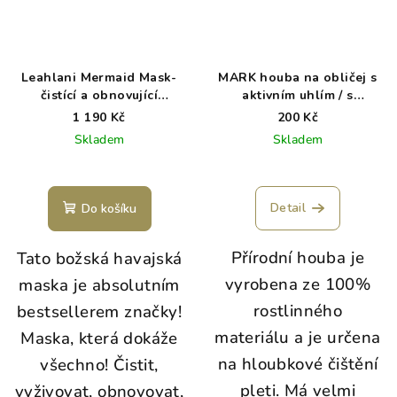
Leahlani Mermaid Mask-
MARK houba na obličej s
čistící a obnovující
aktivním uhlím / s
superfood maska
extraktem ze zeleného
1 190 Kč
200 Kč
čaje
Skladem
Skladem
Detail
Do košíku
Přírodní houba je
Tato božská havajská
vyrobena ze 100%
maska je absolutním
rostlinného
bestsellerem značky!
materiálu a je určena
Maska, která dokáže
na hloubkové čištění
všechno! Čistit,
pleti. Má velmi
vyživovat, obnovovat,