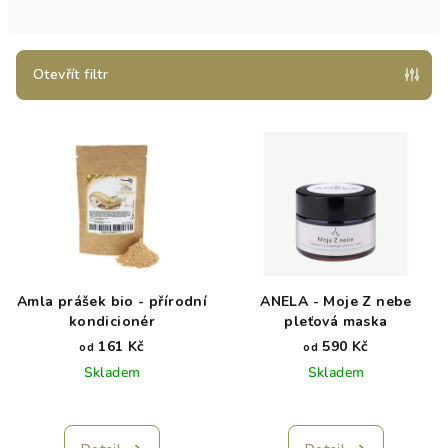
n
í
p
Otevřít filtr
r
V
o
ý
d
p
u
i
k
s
t
p
ů
r
Amla prášek bio - přírodní
ANELA - Moje Z nebe
o
kondicionér
pleťová maska
d
161 Kč
590 Kč
od
od
Skladem
Skladem
u
k
t