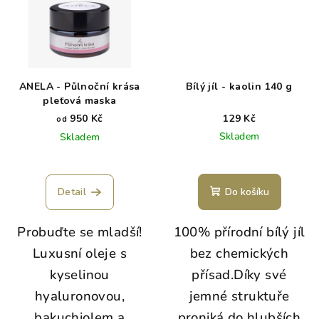
ANELA - Půlnoční krása
Bílý jíl - kaolin 140 g
pleťová maska
950 Kč
129 Kč
od
Skladem
Skladem
Detail
Do košíku
Probuďte se mladší!
100% přírodní bílý jíl
Luxusní oleje s
bez chemických
kyselinou
přísad.Díky své
hyaluronovou,
jemné struktuře
bakuchiolem a
proniká do hlubších