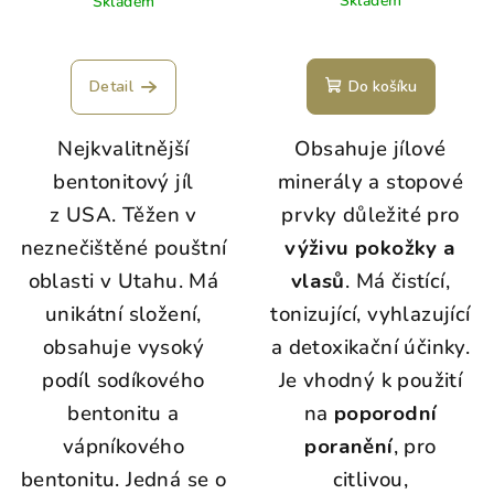
Skladem
Skladem
Detail
Do košíku
Nejkvalitnější
Obsahuje jílové
bentonitový jíl
minerály a stopové
z USA. Těžen v
prvky důležité pro
neznečištěné pouštní
výživu pokožky a
oblasti v Utahu. Má
vlasů
. Má čistící,
unikátní složení,
tonizující, vyhlazující
obsahuje vysoký
a detoxikační účinky.
podíl sodíkového
Je vhodný k použití
bentonitu a
na
poporodní
vápníkového
poranění
, pro
bentonitu. Jedná se o
citlivou,