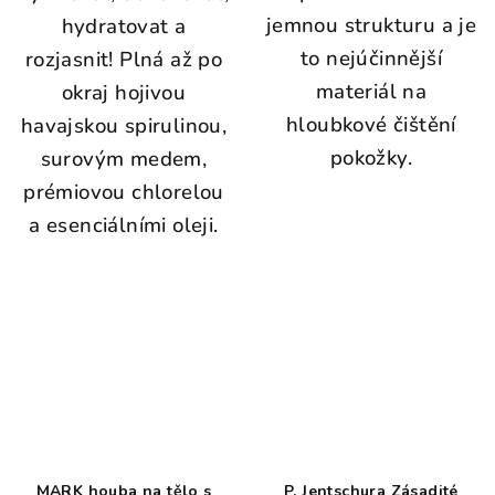
jemnou strukturu a je
hydratovat a
to nejúčinnější
rozjasnit! Plná až po
materiál na
okraj hojivou
hloubkové čištění
havajskou spirulinou,
pokožky.
surovým medem,
prémiovou chlorelou
a esenciálními oleji.
MARK houba na tělo s
P. Jentschura Zásadité