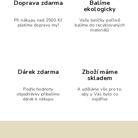
í
Doprava zdarma
Balíme
p
ekologicky
r
Při nákupu nad 2500 Kč
Vaše balíčky pečlivě
v
platíme dopravu my!
balíme do recyklovaných
k
materiálů
y
v
ý
p
i
s
Dárek zdarma
Zboží máme
skladem
u
Podle hodnoty
A uděláme vše pro to,
objednávky přibalíme
aby u Vás bylo co
dárek k nákupu
nejdříve
Z
á