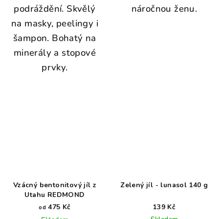
podráždění. Skvělý
náročnou ženu.
na masky, peelingy i
šampon. Bohatý na
minerály a stopové
prvky.
Vzácný bentonitový jíl z
Zelený jíl - lunasol 140 g
Utahu REDMOND
475 Kč
139 Kč
od