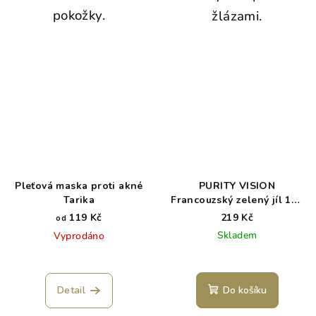
pokožky.
žlázami.
Pleťová maska proti akné
PURITY VISION
Tarika
Francouzský zelený jíl 150
g
119 Kč
219 Kč
od
Skladem
Vyprodáno
Detail
Do košíku