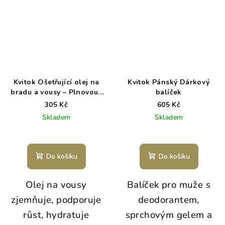
Kvitok Ošetřující olej na
Kvitok Pánský Dárkový
bradu a vousy – Plnovous
balíček
30ml
305 Kč
605 Kč
Skladem
Skladem
Do košíku
Do košíku
Olej na vousy
Balíček pro muže s
zjemňuje, podporuje
deodorantem,
růst, hydratuje
sprchovým gelem a