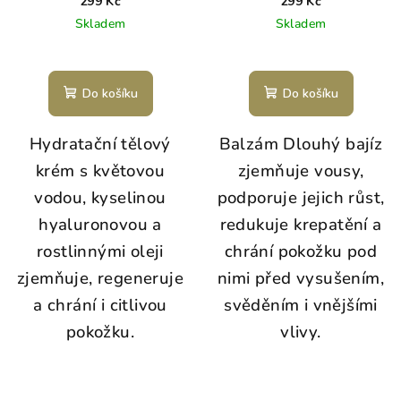
299 Kč
299 Kč
Skladem
Skladem
Do košíku
Do košíku
Hydratační tělový
Balzám Dlouhý bajíz
krém s květovou
zjemňuje vousy,
vodou, kyselinou
podporuje jejich růst,
hyaluronovou a
redukuje krepatění a
rostlinnými oleji
chrání pokožku pod
zjemňuje, regeneruje
nimi před vysušením,
a chrání i citlivou
svěděním i vnějšími
pokožku.
vlivy.