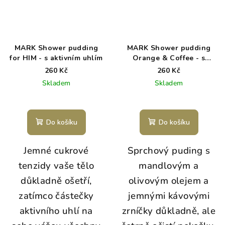
MARK Shower pudding
MARK Shower pudding
for HIM - s aktivním uhlím
Orange & Coffee - s
jemnými kávovými zrníčky
260 Kč
260 Kč
Skladem
Skladem
Do košíku
Do košíku
Jemné cukrové
Sprchový puding s
tenzidy vaše tělo
mandlovým a
důkladně ošetří,
olivovým olejem a
zatímco částečky
jemnými kávovými
aktivního uhlí na
zrníčky důkladně, ale