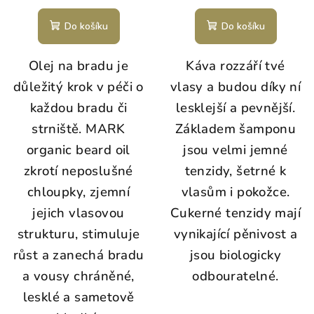
Do košíku
Do košíku
Olej na bradu je
Káva rozzáří tvé
důležitý krok v péči o
vlasy a budou díky ní
každou bradu či
lesklejší a pevnější.
strniště. MARK
Základem šamponu
organic beard oil
jsou velmi jemné
zkrotí neposlušné
tenzidy, šetrné k
chloupky, zjemní
vlasům i pokožce.
jejich vlasovou
Cukerné tenzidy mají
strukturu, stimuluje
vynikající pěnivost a
růst a zanechá bradu
jsou biologicky
a vousy chráněné,
odbouratelné.
lesklé a sametově