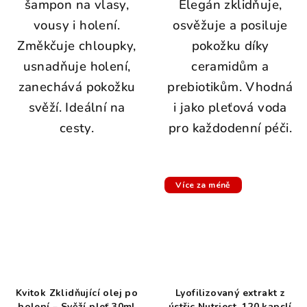
šampon na vlasy,
Elegán zklidňuje,
vousy i holení.
osvěžuje a posiluje
Změkčuje chloupky,
pokožku díky
usnadňuje holení,
ceramidům a
zanechává pokožku
prebiotikům. Vhodná
svěží. Ideální na
i jako pleťová voda
cesty.
pro každodenní péči.
Více za méně
Kvitok Zklidňující olej po
Lyofilizovaný extrakt z
holení – Svěží pleť 30ml
ústřic Nutriest, 120 kapslí