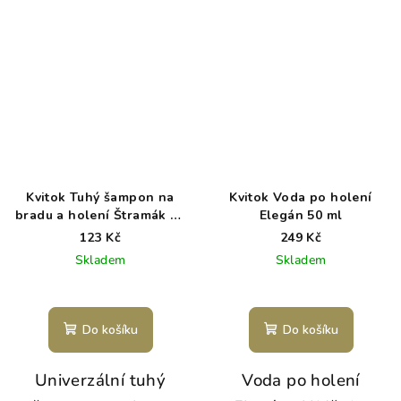
Kvitok Tuhý šampon na
Kvitok Voda po holení
bradu a holení Štramák 25
Elegán 50 ml
g
123 Kč
249 Kč
Skladem
Skladem
Do košíku
Do košíku
Univerzální tuhý
Voda po holení