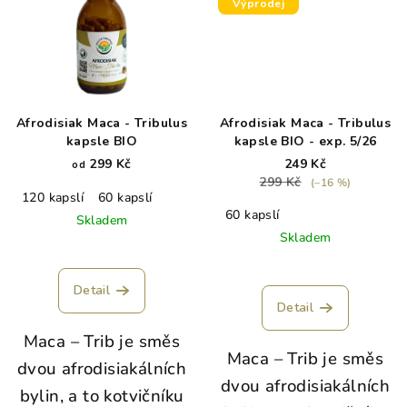
Výprodej
Afrodisiak Maca - Tribulus
Afrodisiak Maca - Tribulus
kapsle BIO
kapsle BIO - exp. 5/26
299 Kč
249 Kč
od
299 Kč
(–16 %)
120 kapslí
60 kapslí
60 kapslí
Skladem
Skladem
Detail
Detail
Maca – Trib je směs
Maca – Trib je směs
dvou afrodisiakálních
dvou afrodisiakálních
bylin, a to kotvičníku