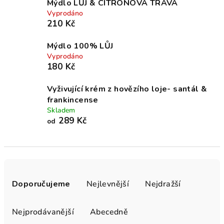
Mýdlo LŮJ & CITRÓNOVÁ TRÁVA
Vyprodáno
210 Kč
Mýdlo 100% LŮJ
Vyprodáno
180 Kč
Vyživující krém z hovězího loje- santál &
frankincense
Skladem
289 Kč
od
Ř
a
Doporučujeme
Nejlevnější
Nejdražší
z
e
Nejprodávanější
Abecedně