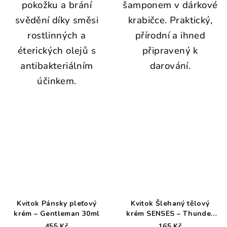
pokožku a brání
šamponem v dárkové
svědění díky směsi
krabičce. Praktický,
rostlinných a
přírodní a ihned
éterických olejů s
připravený k
antibakteriálním
darování.
účinkem.
Kvitok Pánsky pleťový
Kvitok Šlehaný tělový
krém – Gentleman 30ml
krém SENSES – Thunder
60ml
455 Kč
165 Kč