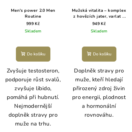
Men's power 2.0 Men
Mužská vitalita – komplex
Routine
z hovězích jater, varlat a
ústřic
999 Kč
949 Kč
Skladem
Skladem
Do košíku
Do košíku
Zvyšuje testosteron,
Doplněk stravy pro
podporuje růst svalů,
muže, kteří hledají
zvyšuje libido,
přirozený zdroj živin
pomáhá při hubnutí.
pro energii, plodnost
Nejmodernější
a hormonální
doplněk stravy pro
rovnováhu.
muže na trhu.