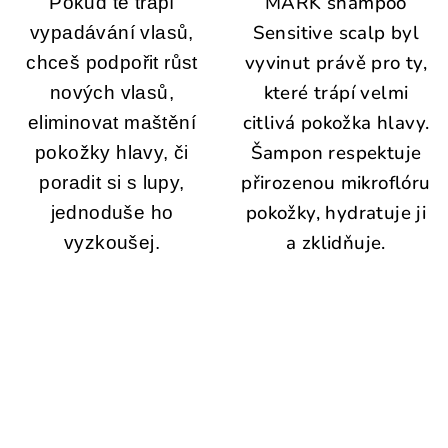
MARK shampoo
Pokud tě trápí
Sensitive scalp byl
vypadávání vlasů,
vyvinut právě pro ty,
chceš podpořit růst
které trápí velmi
nových vlasů,
citlivá pokožka hlavy.
eliminovat maštění
Šampon respektuje
pokožky hlavy, či
přirozenou mikroflóru
poradit si s lupy,
pokožky, hydratuje ji
jednoduše ho
a zklidňuje.
vyzkoušej.