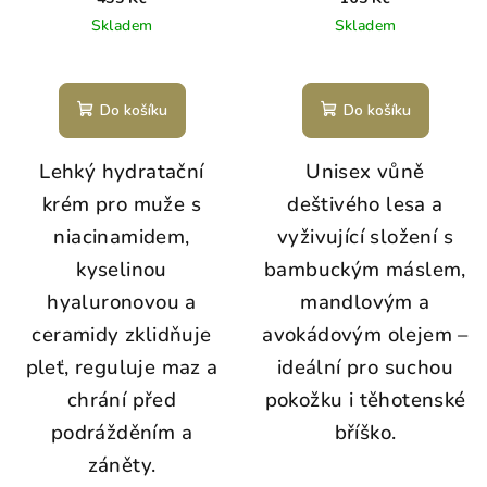
Skladem
Skladem
Do košíku
Do košíku
Lehký hydratační
Unisex vůně
krém pro muže s
deštivého lesa a
niacinamidem,
vyživující složení s
kyselinou
bambuckým máslem,
hyaluronovou a
mandlovým a
ceramidy zklidňuje
avokádovým olejem –
pleť, reguluje maz a
ideální pro suchou
chrání před
pokožku i těhotenské
podrážděním a
bříško.
záněty.