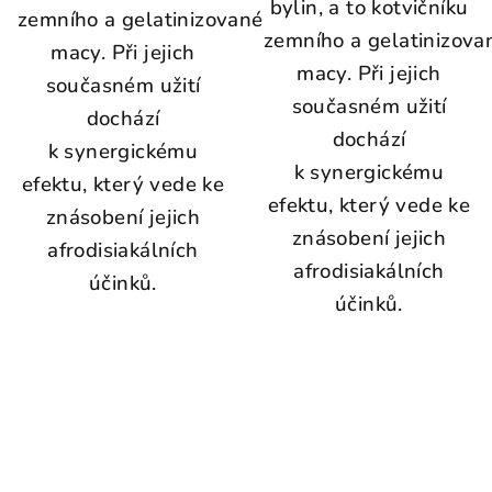
bylin, a to kotvičníku
zemního a gelatinizované
zemního a gelatinizova
macy. Při jejich
macy. Při jejich
současném užití
současném užití
dochází
dochází
k synergickému
k synergickému
efektu, který vede ke
efektu, který vede ke
znásobení jejich
znásobení jejich
afrodisiakálních
afrodisiakálních
účinků.
účinků.