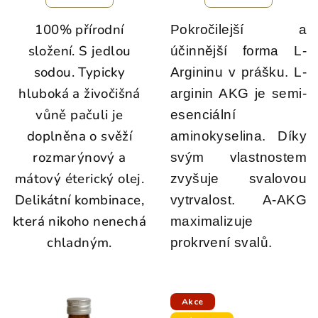
ů
100% přírodní
Pokročilejší a
složení. S jedlou
účinnější forma L-
sodou. Typicky
Argininu v prášku. L-
hluboká a živočišná
arginin AKG je semi-
vůně pačuli je
esenciální
doplněna o svěží
aminokyselina. Díky
rozmarýnový a
svým vlastnostem
mátový éterický olej.
zvyšuje svalovou
Delikátní kombinace,
vytrvalost. A-AKG
která nikoho nenechá
maximalizuje
chladným.
prokrvení svalů.
Akce