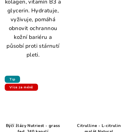
kolagen, vitamín B3 a
glycerin. Hydratuje,
vyživuje, pomáhá
obnovit ochrannou
kožní bariéru a
působí proti stárnutí
pleti.
Tip
Více za méně
Býčí žlázy Nutriest - grass
Citrulline - L-citrulin
fed, 240 kapslí
malát Natural