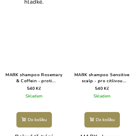
hladké.
MARK shampoo Rosemary
MARK shampoo Sensitive
& Coffein - proti
scalp - pro citlivou
vypadávání vlasů a k
pokožku hlavy
540 Kč
540 Kč
obnově růstu
Skladem
Skladem
Do košíku
Do košíku