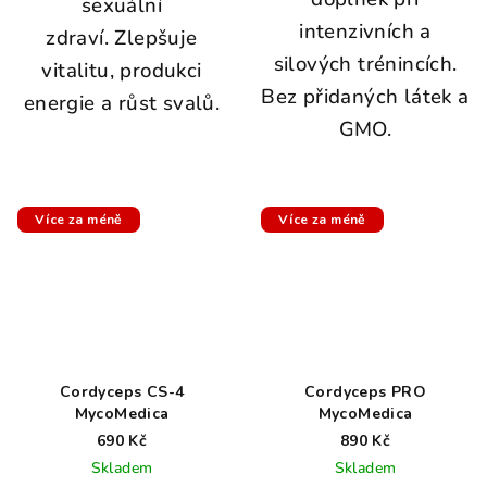
sexuální
intenzivních a
zdraví. Zlepšuje
silových trénincích.
vitalitu, produkci
Bez přidaných látek a
energie a růst svalů.
GMO.
Více za méně
Více za méně
Cordyceps CS-4
Cordyceps PRO
MycoMedica
MycoMedica
690 Kč
890 Kč
Skladem
Skladem