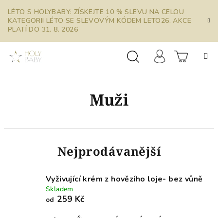
Přejít
LÉTO S HOLYBABY: ZÍSKEJTE 10 % SLEVU NA CELOU
na
KATEGORII LÉTO SE SLEVOVÝM KÓDEM LETO26. AKCE
obsah
PLATÍ DO 31. 8. 2026
Prázdn
Hledat
Přihlášení
Muži
košík
Nejprodávanější
Vyživující krém z hovězího loje- bez vůně
Skladem
259 Kč
od