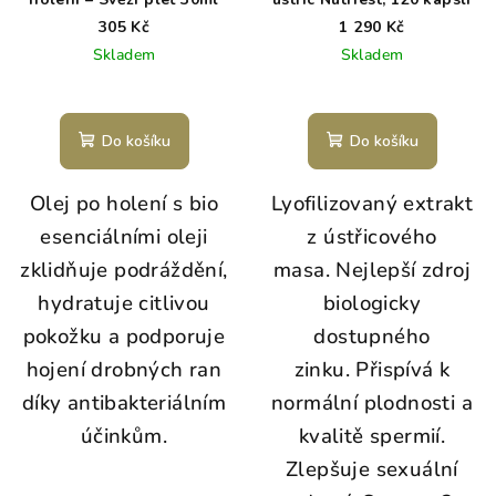
305 Kč
1 290 Kč
Skladem
Skladem
Do košíku
Do košíku
Olej po holení s bio
Lyofilizovaný extrakt
esenciálními oleji
z ústřicového
zklidňuje podráždění,
masa. Nejlepší zdroj
hydratuje citlivou
biologicky
pokožku a podporuje
dostupného
hojení drobných ran
zinku. Přispívá k
díky antibakteriálním
normální plodnosti a
účinkům.
kvalitě spermií.
Zlepšuje sexuální