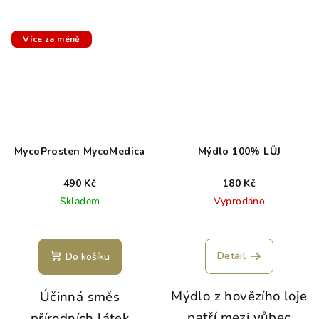
Více za méně
MycoProsten MycoMedica
Mýdlo 100% LŮJ
490 Kč
180 Kč
Skladem
Vyprodáno
Detail
Do košíku
Mýdlo z hovězího loje
Účinná směs
patří mezi vůbec
přírodních látek