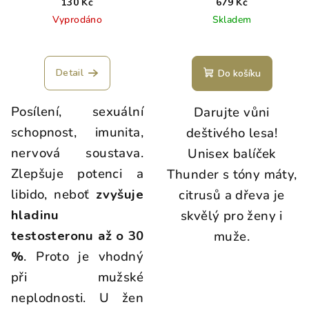
130 Kč
679 Kč
Vyprodáno
Skladem
Detail
Do košíku
Posílení, sexuální
Darujte vůni
schopnost, imunita,
deštivého lesa!
nervová soustava.
Unisex balíček
Zlepšuje potenci a
Thunder s tóny máty,
libido, neboť
zvyšuje
citrusů a dřeva je
hladinu
skvělý pro ženy i
testosteronu až o 30
muže.
%
. Proto je vhodný
při mužské
neplodnosti. U žen