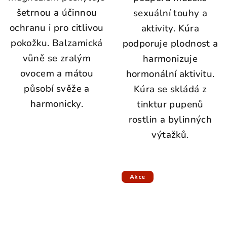
šetrnou a účinnou
sexuální touhy a
ochranu i pro citlivou
aktivity. Kúra
pokožku. Balzamická
podporuje plodnost a
vůně se zralým
harmonizuje
ovocem a mátou
hormonální aktivitu.
působí svěže a
Kúra se skládá z
harmonicky.
tinktur pupenů
rostlin a bylinných
výtažků.
Akce