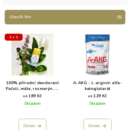
n
í
p
Otevřít filtr
r
V
o
2 + 1
ý
d
p
u
i
k
s
t
p
ů
r
100% přírodní deodorant
A-AKG - L-arginin alfa-
o
Pačuli, máta, rozmarýn, se
ketoglutarát
sodou, Biorythme
d
189 Kč
129 Kč
od
od
Skladem
Skladem
u
k
t
Detail
Detail