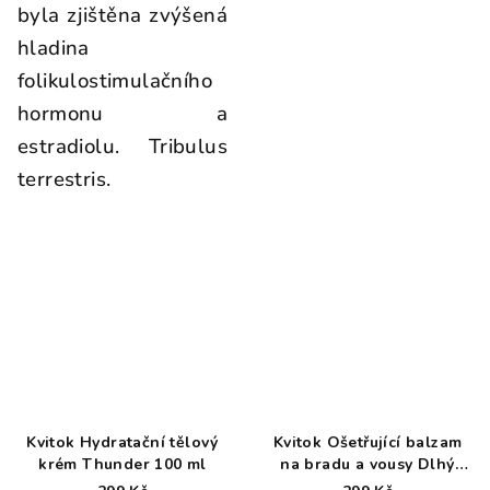
byla zjištěna zvýšená
hladina
folikulostimulačního
hormonu a
estradiolu. Tribulus
terrestris.
Kvitok Hydratační tělový
Kvitok Ošetřující balzam
krém Thunder 100 ml
na bradu a vousy Dlhý
Bajúz 60 ml