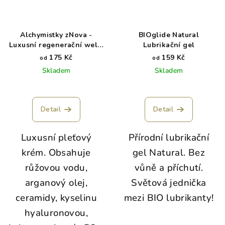
Alchymistky zNova -
BIOglide Natural
Luxusní regenerační well-
Lubrikační gel
aging krém
175 Kč
159 Kč
od
od
Skladem
Skladem
Detail
Detail
Luxusní pleťový
Přírodní lubrikační
krém. Obsahuje
gel Natural. Bez
růžovou vodu,
vůně a příchutí.
arganový olej,
Světová jednička
ceramidy, kyselinu
mezi BIO lubrikanty!
hyaluronovou,