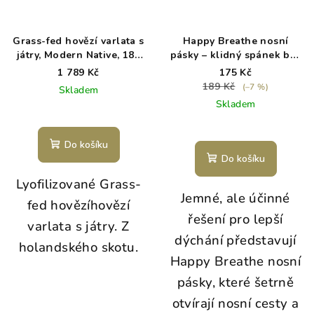
Grass-fed hovězí varlata s
Happy Breathe nosní
játry, Modern Native, 180
pásky – klidný spánek bez
ks
chrápání
1 789 Kč
175 Kč
189 Kč
(–7 %)
Skladem
Skladem
Do košíku
Do košíku
Lyofilizované Grass-
Jemné, ale účinné
fed hovězí
hovězí
řešení pro lepší
varlata s játry. Z
dýchání představují
holandského skotu.
Happy Breathe nosní
pásky, které šetrně
otvírají nosní cesty a