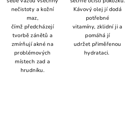
sebe vážou všechny
šetrně očistí pokožku.
nečistoty a kožní
Kávový olej jí dodá
maz,
potřebné
čímž předcházejí
vitamíny, zklidní ji a
tvorbě zánětů a
pomáhá jí
zmírňují akné na
udržet přiměřenou
problémových
hydrataci.
místech zad a
hrudníku.