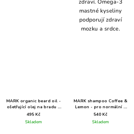
zdraví. Omega-3
mastné kyseliny
podporují zdraví
mozku a srdce.
MARK organic beard oil -
MARK shampoo Coffee &
ošetřující olej na bradu a
Lemon - pro normální a
vousy
mastné vlasy
495 Kč
540 Kč
Skladem
Skladem