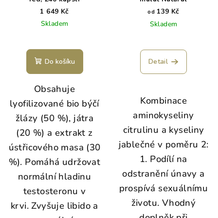
1 649 Kč
139 Kč
od
Skladem
Skladem
Do košíku
Detail
Obsahuje
Kombinace
lyofilizované bio býčí
aminokyseliny
žlázy (50 %), játra
citrulinu a kyseliny
(20 %) a extrakt z
jablečné v poměru 2:
ústřicového masa (30
1. Podílí na
%). Pomáhá udržovat
odstranění únavy a
normální hladinu
prospívá sexuálnímu
testosteronu v
životu. Vhodný
krvi. Zvyšuje libido a
doplněk při