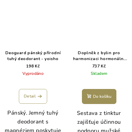
Deoguard pánský přírodní
Doplněk z bylin pro
tuhý deodorant - yoisho
harmonizaci hormonální
aktivity a pro podporu
198 Kč
737 Kč
sexuální schopnosti u
Vyprodáno
Skladem
mužů
Detail
Do košíku
Pánský. Jemný tuhý
Sestava z tinktur
deodorant s
zajišťuje účinnou
magnéziem poskytuje
podporu mužské