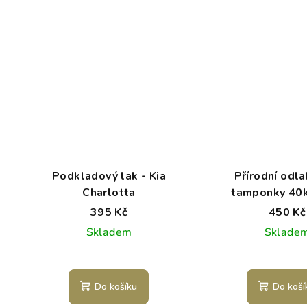
Podkladový lak - Kia
Přírodní odla
Charlotta
tamponky 40k
Charlot
395 Kč
450 Kč
Skladem
Sklade
Do košíku
Do koší