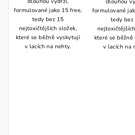
dlouhou výdrží,
dlouhou vý
formulované jako 15 free,
formulované jak
tedy bez 15
tedy bez
nejtoxičtějších složek,
nejtoxičtějšíc
které se běžně vyskytují
které se běžně 
v lacích na nehty.
v lacích na 