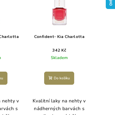
Charlotta
Confident- Kia Charlotta
342 Kč
m
Skladem
ku
Do košíku
a nehty v
Kvalitní laky na nehty v
arvách s
nádherných barvách s