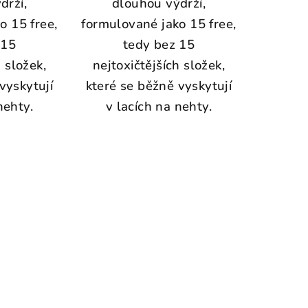
drží,
dlouhou výdrží,
o 15 free,
formulované jako 15 free,
 15
tedy bez 15
h složek,
nejtoxičtějších složek,
vyskytují
které se běžně vyskytují
nehty.
v lacích na nehty.