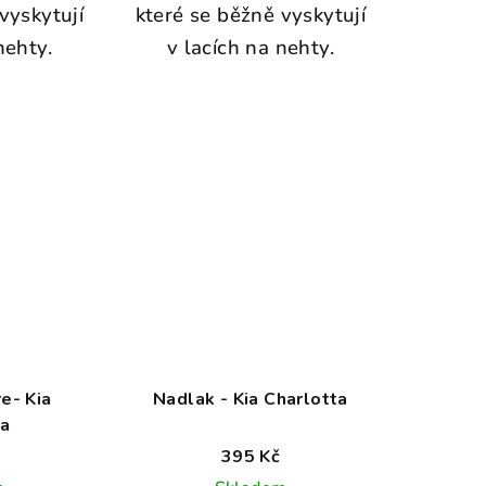
vyskytují
které se běžně vyskytují
nehty.
v lacích na nehty.
e- Kia
Nadlak - Kia Charlotta
ta
395 Kč