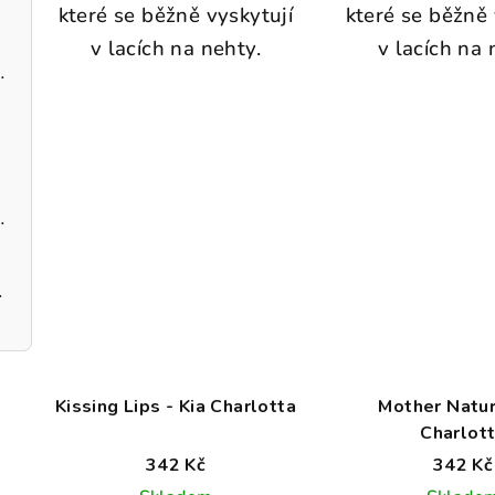
které se běžně vyskytují
které se běžně 
v lacích na nehty.
v lacích na 
dobromysl BIO
ečení large 60 kusů
ilka kafe
Kissing Lips - Kia Charlotta
Mother Natur
Charlot
342 Kč
342 Kč