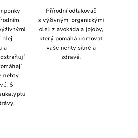
amponky
Přírodní odlakovač
írodním
s výživnými organickými
výživnými
oleji z avokáda a jojoby,
 oleji
který pomáhá udržovat
a a
vaše nehty silné a
odstraňují
zdravé.
Pomáhají
e nehty
avé. S
eukalyptu
trávy.