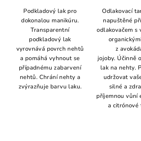
Podkladový lak pro
Odlakovací t
dokonalou manikúru.
napuštěné př
Transparentní
odlakovačem s 
podkladový lak
organickými
vyrovnává povrch nehtů
z avokád
a pomáhá vyhnout se
jojoby. Účinně 
případnému zabarvení
lak na nehty. 
nehtů. Chrání nehty a
udržovat vaš
zvýrazňuje barvu laku.
silné a zdr
příjemnou vůní 
a citrónové 