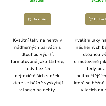
Skladem
Sklade
Do košíku
Do koší
Kvalitní laky na nehty v
Kvalitní laky n
nádherných barvách s
nádherných b
dlouhou výdrží,
dlouhou vý
formulované jako 15 free,
formulované jak
tedy bez 15
tedy bez
nejtoxičtějších složek,
nejtoxičtějšíc
které se běžně vyskytují
které se běžně 
v lacích na nehty.
v lacích na 