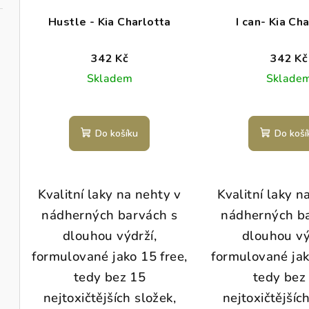
Hustle - Kia Charlotta
I can- Kia Ch
342 Kč
342 Kč
Skladem
Sklade
Do košíku
Do koší
Kvalitní laky na nehty v
Kvalitní laky n
nádherných barvách s
nádherných b
dlouhou výdrží,
dlouhou vý
formulované jako 15 free,
formulované jak
tedy bez 15
tedy bez
nejtoxičtějších složek,
nejtoxičtějšíc