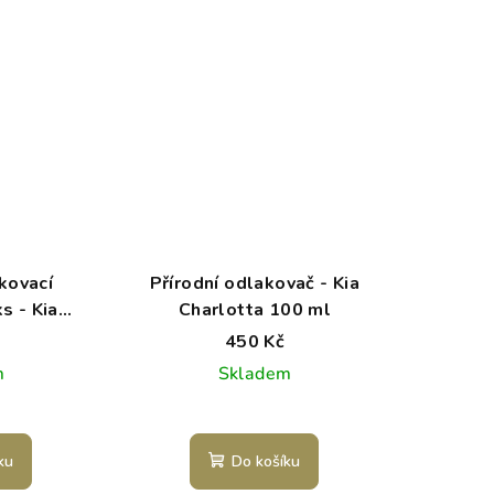
kovací
Přírodní odlakovač - Kia
s - Kia
Charlotta 100 ml
ta
450 Kč
m
Skladem
ku
Do košíku