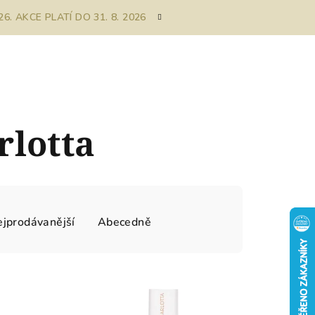
. AKCE PLATÍ DO 31. 8. 2026
rlotta
jprodávanější
Abecedně