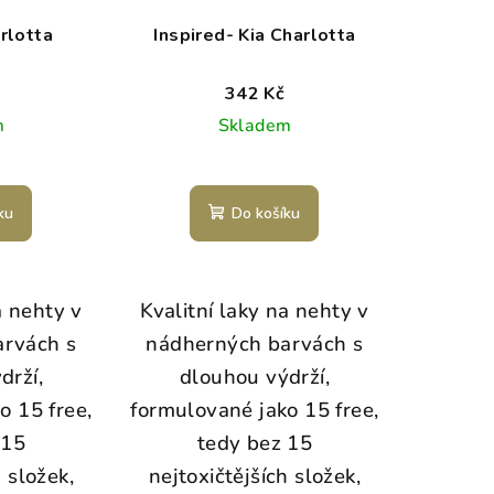
arlotta
Inspired- Kia Charlotta
342 Kč
m
Skladem
ku
Do košíku
a nehty v
Kvalitní laky na nehty v
arvách s
nádherných barvách s
drží,
dlouhou výdrží,
o 15 free,
formulované jako 15 free,
 15
tedy bez 15
h složek,
nejtoxičtějších složek,