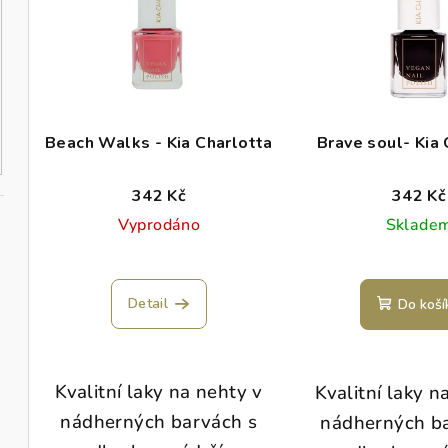
p
í
i
p
s
r
p
o
Beach Walks - Kia Charlotta
Brave soul- Kia 
r
d
342 Kč
342 Kč
o
u
Vyprodáno
Sklade
d
k
u
t
Detail
Do koší
k
ů
t
Kvalitní laky na nehty v
Kvalitní laky n
ů
nádherných barvách s
nádherných b