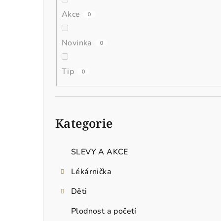
n
Akce
0
í
p
Novinka
0
a
Tip
0
n
e
Přeskočit
l
kategorie
Kategorie
SLEVY A AKCE
Lékárnička
Děti
Plodnost a početí