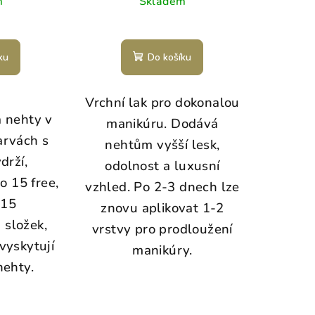
m
Skladem
ku
Do košíku
Vrchní lak pro dokonalou
a nehty v
manikúru. Dodává
arvách s
nehtům vyšší lesk,
drží,
odolnost a luxusní
o 15 free,
vzhled. Po 2-3 dnech lze
 15
znovu aplikovat 1-2
h složek,
vrstvy pro prodloužení
vyskytují
manikúry.
nehty.