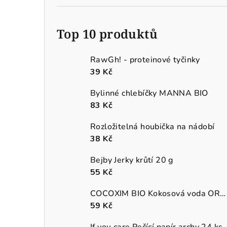
Top 10 produktů
RawGh! - proteinové tyčinky
39 Kč
Bylinné chlebíčky MANNA BIO
83 Kč
Rozložitelná houbička na nádobí
38 Kč
Bejby Jerky krůtí 20 g
55 Kč
COCOXIM BIO Kokosová voda ORGANIC
59 Kč
If you care Pečící papír archy 24 ks