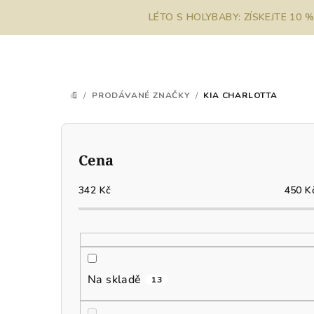
Přejít
LÉTO S HOLYBABY: ZÍSKEJTE 10 
na
obsah
/
PRODÁVANÉ ZNAČKY
/
KIA CHARLOTTA
DOMŮ
P
o
Cena
s
342
Kč
450
K
t
r
a
Na skladě
13
n