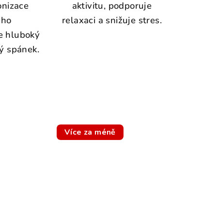
onizace
aktivitu, podporuje
ého
relaxaci a snižuje stres.
e hluboký
ý spánek.
Více za méně