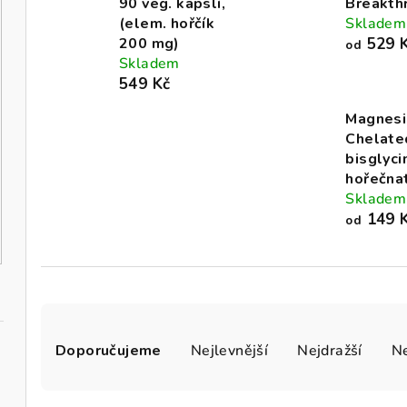
90 veg. kapslí,
Breakth
(elem. hořčík
Skladem
200 mg)
529 
od
Skladem
549 Kč
Magnes
Chelate
bisglyci
hořečna
Skladem
149 
od
Ř
Doporučujeme
Nejlevnější
Nejdražší
Ne
a
z