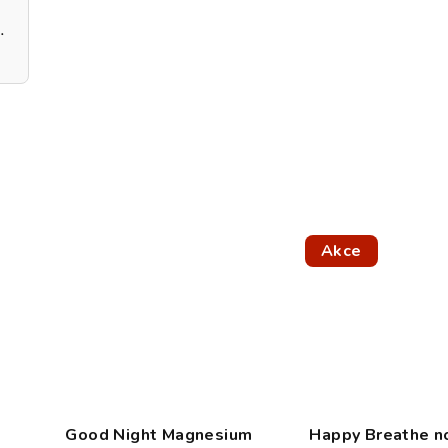
ečení large 60 kusů
Akce
Good Night Magnesium
Happy Breathe n