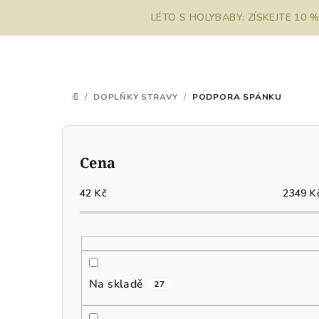
Přejít
LÉTO S HOLYBABY: ZÍSKEJTE 10 
na
obsah
/
DOPLŇKY STRAVY
/
PODPORA SPÁNKU
DOMŮ
P
o
Cena
s
42
Kč
2349
K
t
r
a
Na skladě
27
n