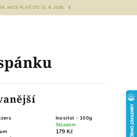
. AKCE PLATÍ DO 31. 8. 2026
spánku
vanější
izers
Inositol - 100g
Skladem
ium
179 Kč