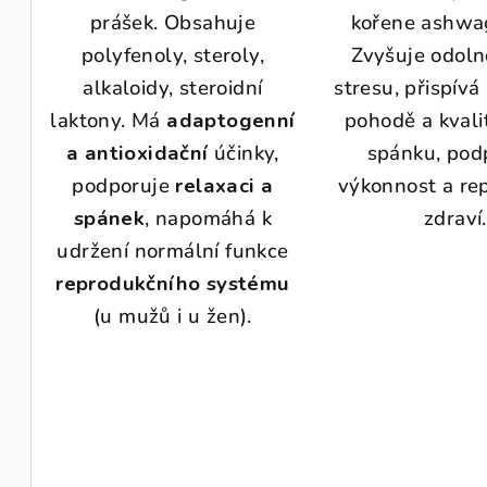
ů
prášek. Obsahuje
kořene ashwa
polyfenoly, steroly,
Zvyšuje odoln
alkaloidy, steroidní
stresu, přispívá
laktony. Má
adaptogenní
pohodě a kvali
a antioxidační
účinky,
spánku, pod
podporuje
relaxaci a
výkonnost a re
spánek
, napomáhá k
zdraví.
udržení normální funkce
reprodukčního systému
(u mužů i u žen).