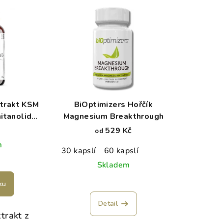
trakt KSM
BiOptimizers Hořčík
itanolid
Magnesium Breakthrough
 ks
529 Kč
od
m
30 kapslí
60 kapslí
Skladem
ku
Detail
xtrakt z