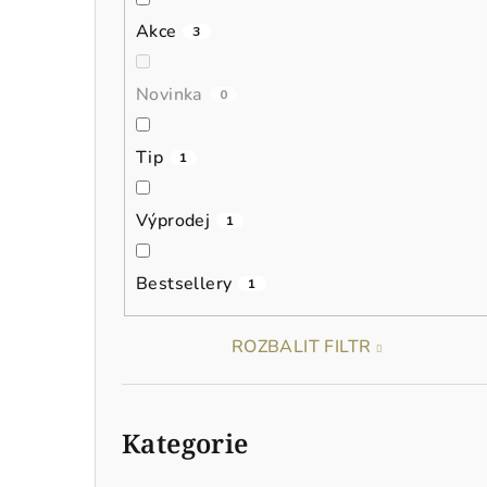
n
Akce
3
í
p
Novinka
0
a
Tip
1
n
e
Výprodej
1
l
Bestsellery
1
ROZBALIT FILTR
Přeskočit
kategorie
Kategorie