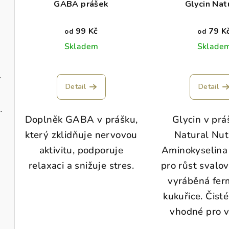
GABA prášek
Glycin Nat
99 Kč
79 K
od
od
Skladem
Sklade
ilka kafe
Detail
Detail
dobromysl BIO
Doplněk GABA v prášku,
Glycin v prá
který zklidňuje nervovou
Natural Nutr
aktivitu, podporuje
Aminokyselina 
relaxaci a snižuje stres.
pro růst svalo
vyráběná fer
kukuřice. Čisté
vhodné pro v