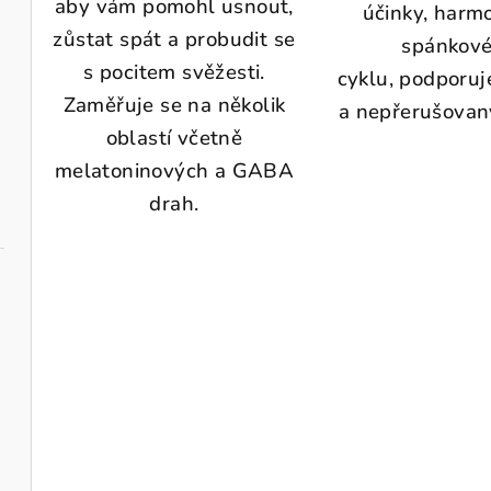
aby vám pomohl usnout,
účinky, harm
zůstat spát a probudit se
spánkov
s pocitem svěžesti.
cyklu, podporuj
Zaměřuje se na několik
a nepřerušovan
oblastí včetně
melatoninových a GABA
drah.