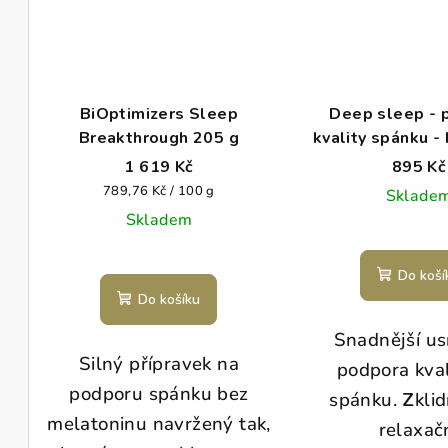
BiOptimizers Sleep
Deep sleep - 
Breakthrough 205 g
kvality spánku -
ks
1 619 Kč
895 Kč
Měrná
789,76 Kč / 100 g
Sklade
cena:
Skladem
Do koší
Do košíku
Snadnější us
Silný přípravek na
podpora kval
podporu spánku bez
spánku.
Z
klid
melatoninu navržený tak,
relaxač