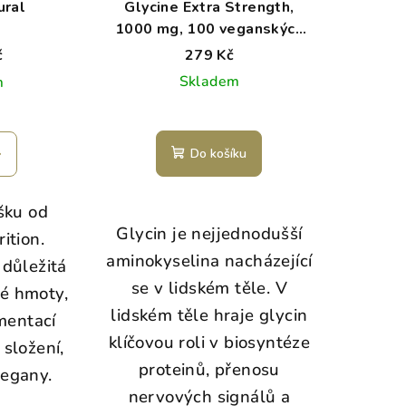
ural
Glycine Extra Strength,
1000 mg, 100 veganských
kapslí
č
279 Kč
Skladem
m
Do košíku
šku od
Glycin je nejjednodušší
ition.
aminokyselina nacházející
důležitá
se v lidském těle. V
vé hmoty,
lidském těle hraje glycin
mentací
klíčovou roli v biosyntéze
 složení,
proteinů, přenosu
egany.
nervových signálů a