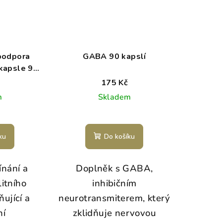
podpora
GABA 90 kapslí
 kapsle 90
175 Kč
m
Skladem
ku
Do košíku
ínání a
Doplněk s GABA,
itního
inhibičním
ňující a
neurotransmiterem, který
ní
zklidňuje nervovou