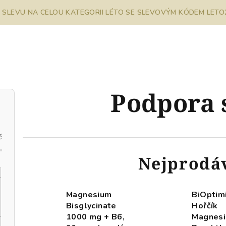
% SLEVU NA CELOU KATEGORII LÉTO SE SLEVOVÝM KÓDEM LETO26
Podpora 
č
Nejprodá
Magnesium
BiOptim
Bisglycinate
Hořčík
1000 mg + B6,
Magnes