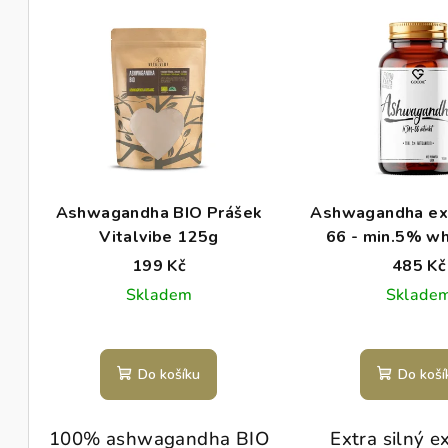
V
e
ý
n
p
í
i
p
s
r
p
o
Ashwagandha BIO Prášek
Ashwagandha ex
r
Vitalvibe 125g
66 - min.5% wh
d
kapsle 60
199 Kč
485 Kč
o
u
Skladem
Sklade
d
k
u
t
Do košíku
Do koší
k
ů
t
100% ashwagandha BIO
Extra silný e