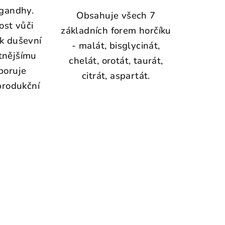
gandhy.
Obsahuje všech 7
ost vůči
základních forem horčíku
 k duševní
- malát, bisglycinát,
tnějšímu
chelát, orotát, taurát,
poruje
citrát, aspartát.
produkční