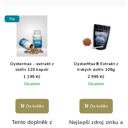
n
í
V
p
Tip
ý
r
p
o
i
d
s
u
p
k
r
t
Oystermax - extrakt z
OysterMax® Extrakt z
o
ústřic 120 kapslí
Irských ústřic 108g
ů
d
1 199 Kč
2 999 Kč
Skladem
Skladem
u
k
t
Do košíku
Do košíku
ů
Nejlepší zdroj zinku a
Tento doplněk z