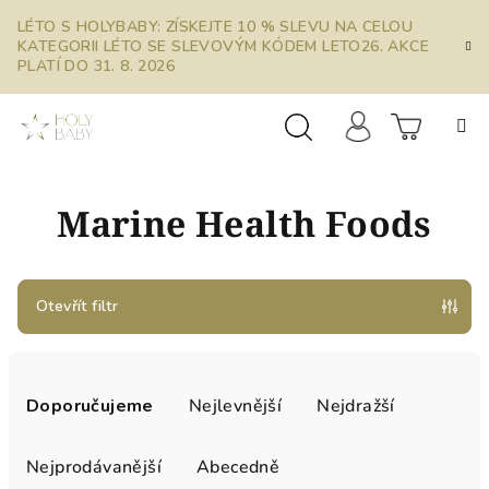
Přejít
LÉTO S HOLYBABY: ZÍSKEJTE 10 % SLEVU NA CELOU
na
KATEGORII LÉTO SE SLEVOVÝM KÓDEM LETO26. AKCE
obsah
PLATÍ DO 31. 8. 2026
Prázdn
Hledat
Přihlášení
Marine Health Foods
košík
Otevřít filtr
Ř
a
Doporučujeme
Nejlevnější
Nejdražší
z
e
Nejprodávanější
Abecedně