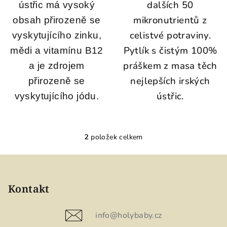
dalších 50
ústřic má vysoký
mikronutrientů z
obsah přirozeně se
celistvé potraviny.
vyskytujícího zinku,
Pytlík s čistým 100%
mědi a vitamínu B12
práškem z masa těch
a je zdrojem
nejlepších irských
přirozeně se
ústřic.
vyskytujícího jódu.
2
položek celkem
O
v
Z
l
á
á
p
Kontakt
d
a
a
c
t
info
@
holybaby.cz
í