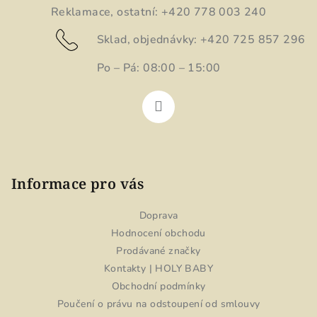
í
p
Reklamace, ostatní: +420 778 003 240
r
Sklad, objednávky: +420 725 857 296
v
k
Po – Pá: 08:00 – 15:00
y
v
ý
p
i
s
u
Informace pro vás
Doprava
Hodnocení obchodu
Prodávané značky
Kontakty | HOLY BABY
Obchodní podmínky
Poučení o právu na odstoupení od smlouvy