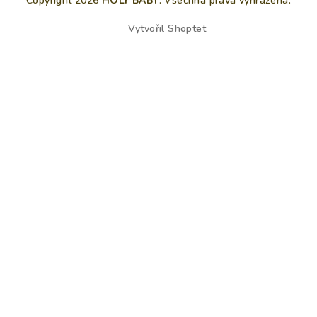
Copyright 2026
HOLY BABY
. Všechna práva vyhrazena.
Vytvořil Shoptet