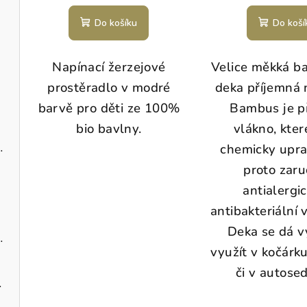
Do košíku
Do koší
Napínací žerzejové
Velice měkká 
prostěradlo v modré
deka příjemná 
barvě pro děti ze 100%
Bambus je př
bio bavlny.
vlákno, kter
dobromysl BIO
chemicky upr
proto zaru
antialergi
antibakteriální v
Deka se dá 
ečení large 60 kusů
využít v kočárk
či v autose
ilka kafe