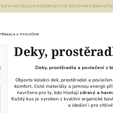
% SLEVU NA CELOU KATEGORII LÉTO SE SLEVOVÝM KÓDEM LETO26
STĚRADLA A POVLEČENÍ
Deky, prostěrad
Deky, prostěradla a povlečení z b
č
Objevte kolekci dek, prostěradel a povlečení
komfort, čisté materiály a jemnou energii př
navrženo pro ty, kdo hledají
zdravý a har
Každý kus je vyroben z kvalitní organické bav
a ideální i pro citliv