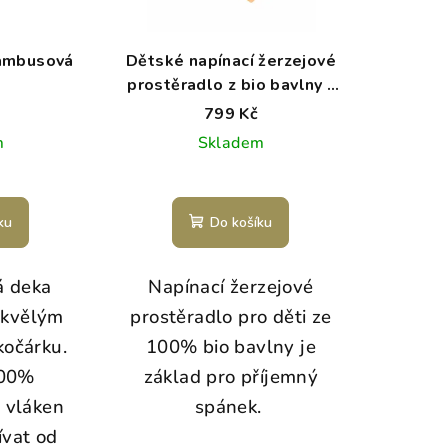
ambusová
Dětské napínací žerzejové
prostěradlo z bio bavlny -
mango
799 Kč
m
Skladem
ku
Do košíku
á deka
Napínací žerzejové
kvělým
prostěradlo pro děti ze
očárku.
100% bio bavlny je
100%
základ pro příjemný
 vláken
spánek.
vat od