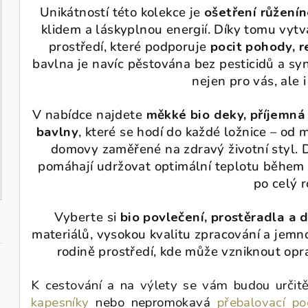
Unikátností této kolekce je
ošetření růžení
klidem a láskyplnou energií. Díky tomu vytv
prostředí, které podporuje
pocit pohody, r
bavlna je navíc pěstována bez pesticidů a syn
nejen pro vás, ale 
V nabídce najdete
měkké bio deky, příjemná 
bavlny
, které se hodí do každé ložnice – od 
domovy zaměřené na zdravý životní styl. D
pomáhají udržovat optimální teplotu během 
po celý r
Vyberte si
bio povlečení, prostěradla a 
materiálů, vysokou kvalitu zpracování a jemno
rodině prostředí, kde může vzniknout op
K cestování a na výlety se vám budou určitě
kapesníky
nebo nepromokavá
přebalovací po