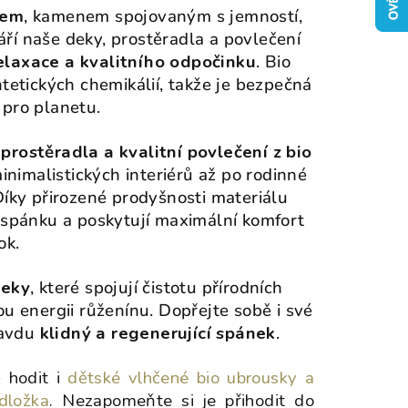
nem
, kamenem spojovaným s jemností,
áří naše deky, prostěradla a povlečení
elaxace a kvalitního odpočinku
. Bio
tetických chemikálií, takže je bezpečná
i pro planetu.
prostěradla a kvalitní povlečení z bio
minimalistických interiérů až po rodinné
íky přirozené prodyšnosti materiálu
spánku a poskytují maximální komfort
ok.
deky
, které spojují čistotu přírodních
u energii růženínu. Dopřejte sobě i své
ravdu
klidný a regenerující spánek
.
 hodit i
dětské vlhčené bio ubrousky a
dložka
. Nezapomeňte si je přihodit do