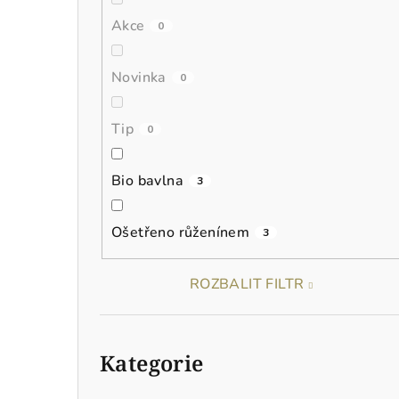
n
Akce
0
í
p
Novinka
0
a
Tip
0
n
e
Bio bavlna
3
l
Ošetřeno růženínem
3
ROZBALIT FILTR
Přeskočit
kategorie
Kategorie