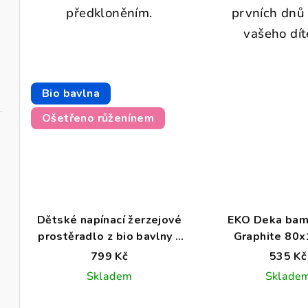
předkloněním.
prvních dnů 
vašeho dít
Bio bavlna
Ošetřeno růženínem
Dětské napínací žerzejové
EKO Deka ba
prostěradlo z bio bavlny -
Graphite 80
modré
799 Kč
535 Kč
Skladem
Sklade