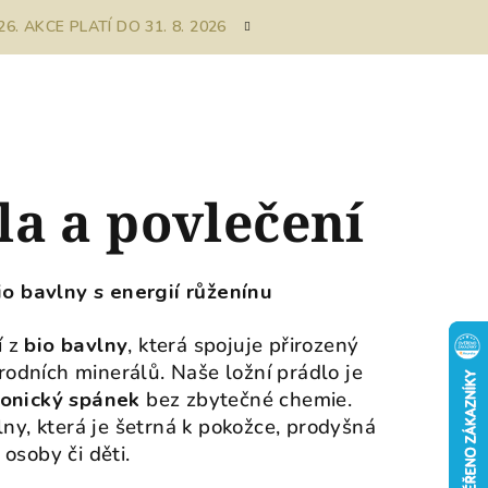
. AKCE PLATÍ DO 31. 8. 2026
la a povlečení
io bavlny s energií růženínu
 z
bio bavlny
, která spojuje přirozený
írodních minerálů. Naše ložní prádlo je
monický spánek
bez zbytečné chemie.
lny, která je šetrná k pokožce, prodyšná
é osoby či děti.