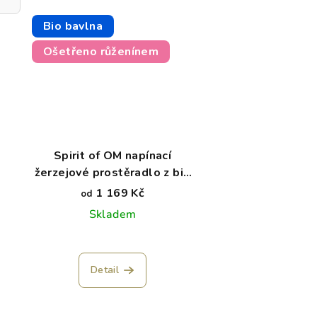
Bio bavlna
Ošetřeno růženínem
Spirit of OM napínací
žerzejové prostěradlo z bio
bavlny - šedé
1 169 Kč
od
Skladem
Průměrné
hodnocení
Detail
produktu
je
5,0