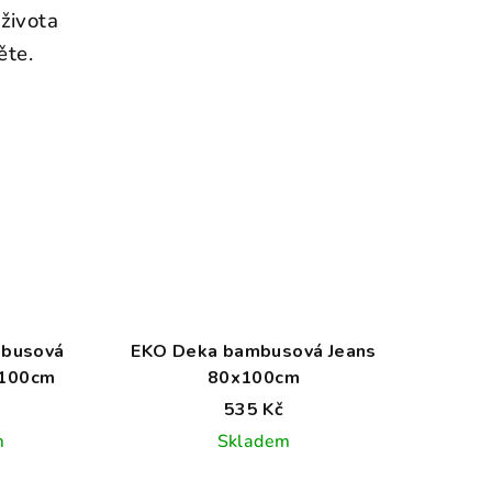
života
ěte.
mbusová
EKO Deka bambusová Jeans
x100cm
80x100cm
535 Kč
m
Skladem