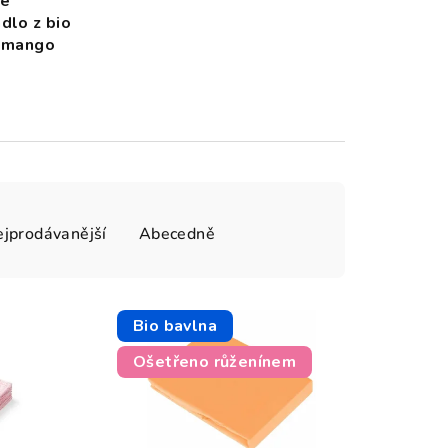
vé
dlo z bio
- mango
jprodávanější
Abecedně
Bio bavlna
Ošetřeno růženínem