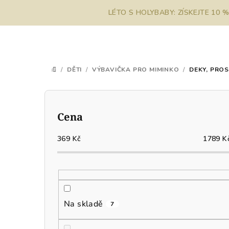
Přejít
LÉTO S HOLYBABY: ZÍSKEJTE 10 
na
obsah
/
DĚTI
/
VÝBAVIČKA PRO MIMINKO
/
DEKY, PRO
DOMŮ
P
o
Cena
s
369
Kč
1789
K
t
r
a
Na skladě
7
n