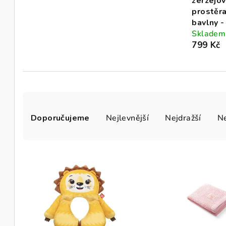
žerzejo
prostěra
bavlny 
Skladem
799 Kč
Ř
Doporučujeme
Nejlevnější
Nejdražší
Ne
a
z
V
e
ý
n
p
í
i
p