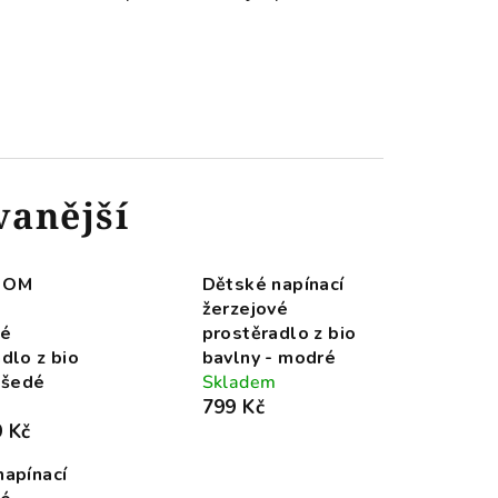
vanější
f OM
Dětské napínací
žerzejové
vé
prostěradlo z bio
dlo z bio
bavlny - modré
 šedé
Skladem
799 Kč
 Kč
napínací