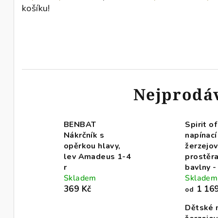
košíku!
Nejprodá
BENBAT
Spirit o
Nákrčník s
napínací
opěrkou hlavy,
žerzejo
lev Amadeus 1-4
prostěra
r
bavlny -
Skladem
Skladem
369 Kč
1 169
od
Dětské 