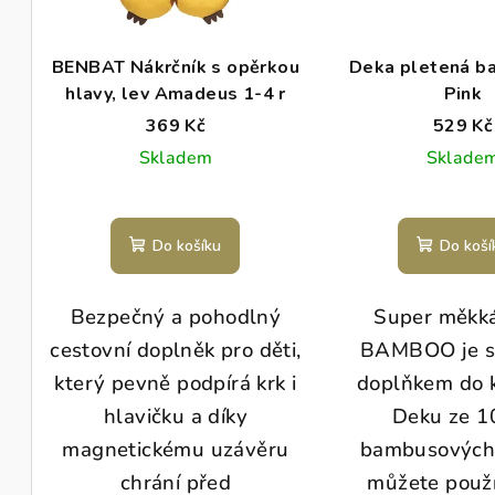
s
r
p
o
BENBAT Nákrčník s opěrkou
Deka pletená b
r
hlavy, lev Amadeus 1-4 r
Pink
d
369 Kč
529 Kč
o
u
Skladem
Sklade
d
k
u
t
Do košíku
Do koší
k
ů
t
Bezpečný a pohodlný
Super měkk
ů
cestovní doplněk pro děti,
BAMBOO je s
který pevně podpírá krk i
doplňkem do k
hlavičku a díky
Deku ze 
magnetickému uzávěru
bambusových
chrání před
můžete použí