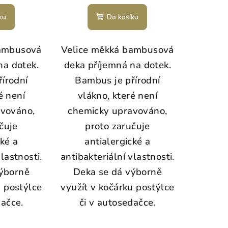
ku
Do košíku
bambusová
Velice měkká bambusová
na dotek.
deka příjemná na dotek.
írodní
Bambus je přírodní
é není
vlákno, které není
avováno,
chemicky upravováno,
čuje
proto zaručuje
cké a
antialergické a
lastnosti.
antibakteriální vlastnosti.
výborně
Deka se dá výborně
u postýlce
využít v kočárku postýlce
dačce.
či v autosedačce.