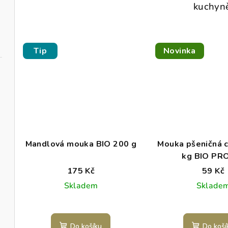
kuchyn
Tip
Novinka
Mandlová mouka BIO 200 g
Mouka pšeničná 
kg BIO PR
175 Kč
59 Kč
Skladem
Sklade
Do košíku
Do koší