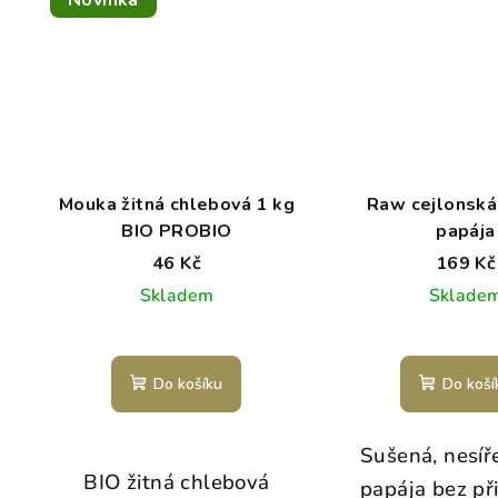
Novinka
Mouka žitná chlebová 1 kg
Raw cejlonská
BIO PROBIO
papája
46 Kč
169 Kč
Skladem
Sklade
Do košíku
Do koší
Sušená, nesíř
BIO žitná chlebová
papája bez př