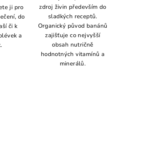
zdroj živin především do
te ji pro
sladkých receptů.
pečení, do
Organický původ banánů
ší či k
zajišťuje co nejvyšší
olévek a
obsah nutričně
.
hodnotných vitamínů a
minerálů.