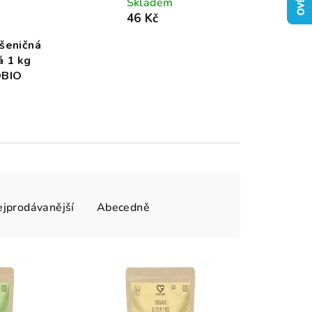
Skladem
46 Kč
šeničná
á 1 kg
OBIO
jprodávanější
Abecedně