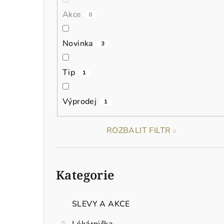
n
Akce
0
í
p
Novinka
3
a
Tip
1
n
e
Výprodej
1
l
ROZBALIT FILTR
Přeskočit
kategorie
Kategorie
SLEVY A AKCE
Lékárnička