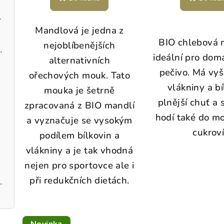
ilka kafe
Mandlová je jedna z
BIO chlebová 
nejoblíbenějších
dobromysl BIO
ideální pro domá
alternativních
pečivo. Má vyš
ořechových mouk. Tato
vlákniny a bí
mouka je šetrně
plnější chuť a 
zpracovaná z BIO mandlí
hodí také do mo
a vyznačuje se vysokým
cukroví
podílem bílkovin a
vlákniny a je tak vhodná
nejen pro sportovce ale i
při redukčních dietách.
ečení large 60 kusů