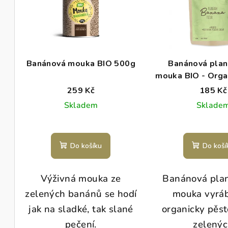
p
í
i
p
s
r
p
o
Banánová mouka BIO 500g
Banánová plan
r
mouka BIO - Orga
d
plantain flou
259 Kč
185 Kč
o
u
Skladem
Sklade
d
k
u
t
Do košíku
Do koší
k
ů
t
Výživná mouka ze
Banánová pla
ů
zelených banánů se hodí
mouka vyrá
jak na sladké, tak slané
organicky pěs
pečení.
zelený