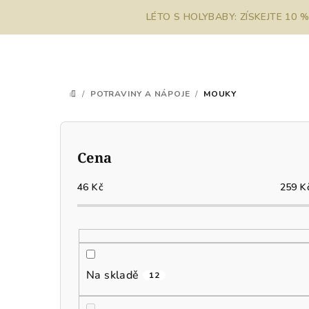
Přejít
LÉTO S HOLYBABY: ZÍSKEJTE 10 
na
obsah
/
POTRAVINY A NÁPOJE
/
MOUKY
DOMŮ
P
o
Cena
s
46
Kč
259
K
t
r
a
Na skladě
12
n