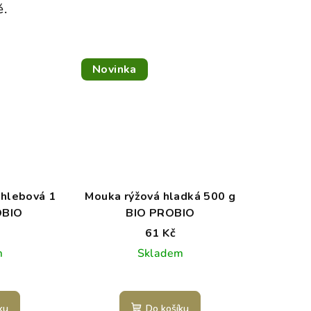
ě.
Novinka
chlebová 1
Mouka rýžová hladká 500 g
OBIO
BIO PROBIO
61 Kč
m
Skladem
ku
Do košíku