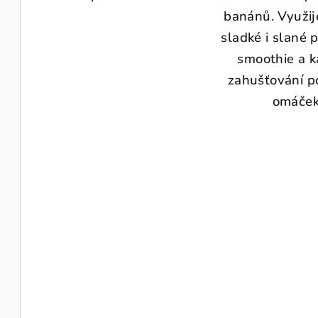
banánů. Využije
sladké i slané 
smoothie a ka
zahušťování p
omáček