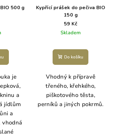
BIO 500 g
Kypřící prášek do pečiva BIO
150 g
59 Kč
m
Skladem
ku
Do košíku
uka je
Vhodný k přípravě
lepková,
třeného, křehkého,
kninu a
piškotového těsta,
á jídlům
perníků a jiných pokrmů.
ůni a
, vhodná
 slané