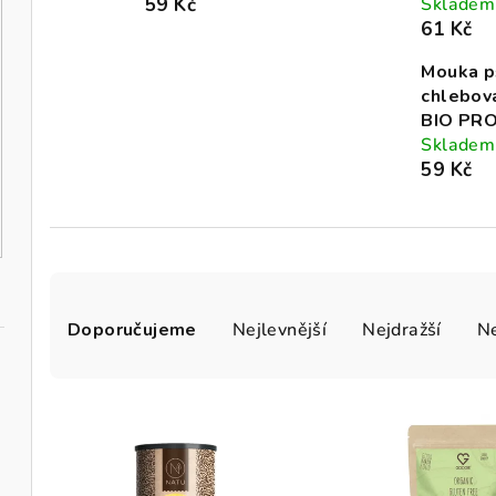
59 Kč
Skladem
61 Kč
Mouka p
chlebov
BIO PR
Skladem
59 Kč
Ř
Doporučujeme
Nejlevnější
Nejdražší
Ne
a
z
V
e
ý
n