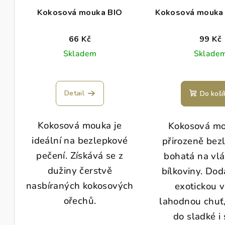
Kokosová mouka BIO
Kokosová mouka 
66 Kč
99 Kč
Skladem
Sklade
Detail
Do koší
Kokosová mouka je
Kokosová mo
ideální na bezlepkové
přirozeně bez
pečení. Získává se z
bohatá na vlá
dužiny čerstvě
bílkoviny. Dod
nasbíraných kokosových
exotickou v
ořechů.
lahodnou chuť
do sladké i