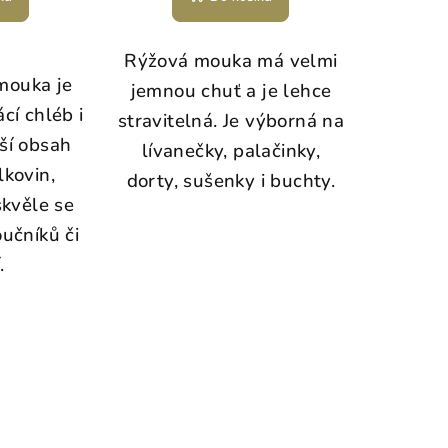
Rýžová mouka má velmi
mouka je
jemnou chuť a je lehce
cí chléb i
stravitelná. Je výborná na
ší obsah
lívanečky, palačinky,
lkovin,
dorty, sušenky i buchty.
skvěle se
učníků či
.