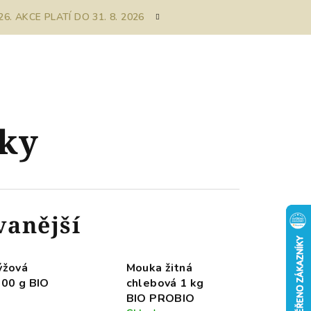
. AKCE PLATÍ DO 31. 8. 2026
ky
vanější
ýžová
Mouka žitná
500 g BIO
chlebová 1 kg
BIO PROBIO