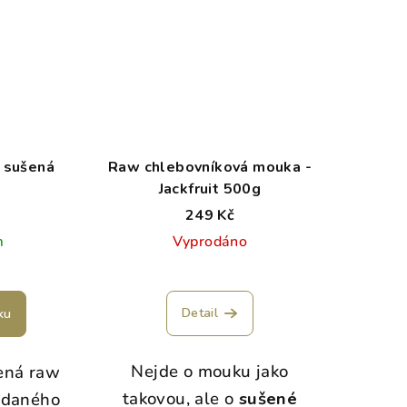
 sušená
Raw chlebovníková mouka -
Jackfruit 500g
249 Kč
m
Vyprodáno
Detail
ku
Nejde o mouku jako
ená raw
takovou, ale o
sušené
idaného