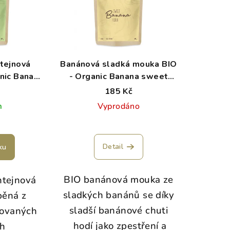
tejnová
Banánová sladká mouka BIO
nic Banana
- Organic Banana sweet
r 400 g
flour 400 g
185 Kč
m
Vyprodáno
Detail
ku
BIO banánová mouka ze
ntejnová
sladkých banánů se díky
běná z
sladší banánové chuti
tovaných
hodí jako zpestření a
ch