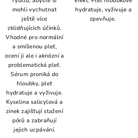
rybízu, abyste si
efekt. Pleť hloubkově
mohli vychutnat
hydratuje, vyživuje a
ještě více
zpevňuje.
zklidňujících účinků.
Vhodné pro normální
a smíšenou pleť,
ocení ji ale i aknózní a
problematická pleť.
Sérum proniká do
hloubky, pleť
hydratuje a vyživuje.
Kyselina salicylová a
zinek zajišťují stažení
pórů a zabraňují
jejich ucpávání.