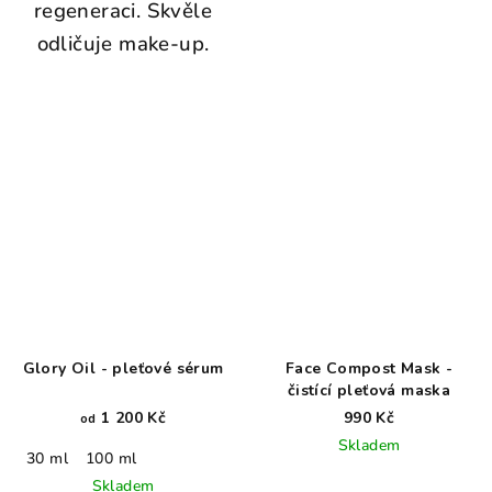
regeneraci. Skvěle
odličuje make-up.
Glory Oil - pleťové sérum
Face Compost Mask -
čistící pleťová maska
1 200 Kč
990 Kč
od
Skladem
30 ml
100 ml
Skladem