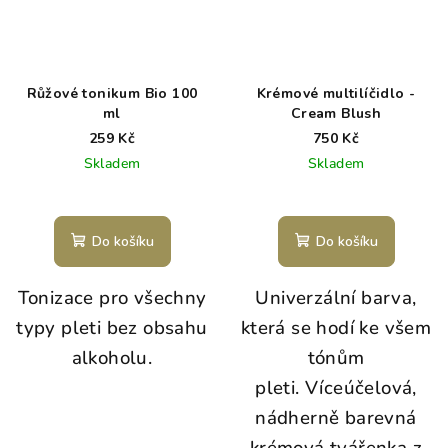
Růžové tonikum Bio 100
Krémové multilíčidlo -
ml
Cream Blush
259 Kč
750 Kč
Skladem
Skladem
Do košíku
Do košíku
Tonizace pro všechny
Univerzální barva,
typy pleti bez obsahu
která se hodí ke všem
alkoholu.
tónům
pleti. Víceúčelová,
nádherně barevná
krémová tvářenka z