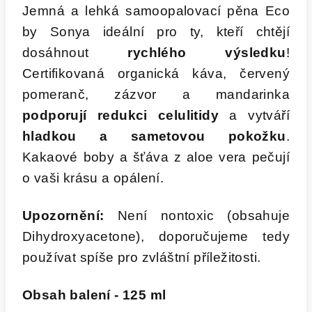
Jemná a lehká samoopalovací pěna Eco
by Sonya ideální pro ty, kteří chtějí
dosáhnout
rychlého výsledku
!
Certifikovaná organická káva, červený
pomeranč, zázvor a mandarinka
podporují redukci celulitidy
a vytváří
hladkou a sametovou pokožku
.
Kakaové boby a šťáva z aloe vera pečují
o vaši krásu a opálení.
Upozornění:
Není nontoxic (obsahuje
Dihydroxyacetone), doporučujeme tedy
používat spíše pro zvláštní příležitosti.
Obsah balení - 125
ml