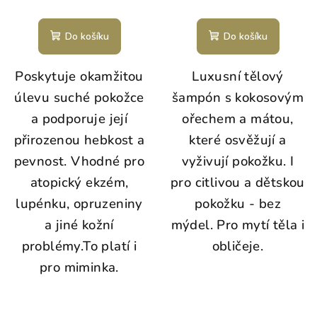
Průměrné
hodnocení
produktu
Do košíku
Do košíku
je
5,0
Poskytuje okamžitou
Luxusní tělový
z
5
úlevu suché pokožce
šampón s kokosovým
hvězdiček.
a podporuje její
ořechem a mátou,
přirozenou hebkost a
které osvěžují a
pevnost. Vhodné pro
vyživují pokožku. I
atopický ekzém,
pro citlivou a dětskou
lupénku, opruzeniny
pokožku - bez
a jiné kožní
mýdel. Pro mytí těla i
problémy.To platí i
obličeje.
pro miminka.