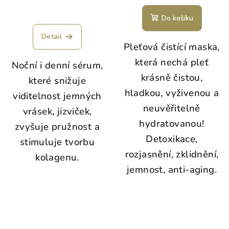
Do košíku
Detail
Pleťová čistící maska,
která nechá pleť
Noční i denní sérum,
krásně čistou,
které snižuje
hladkou, vyživenou a
viditelnost jemných
neuvěřitelně
vrásek, jizviček,
hydratovanou!
zvyšuje pružnost a
Detoxikace,
stimuluje tvorbu
rozjasnění, zklidnění,
kolagenu.
jemnost, anti-aging.