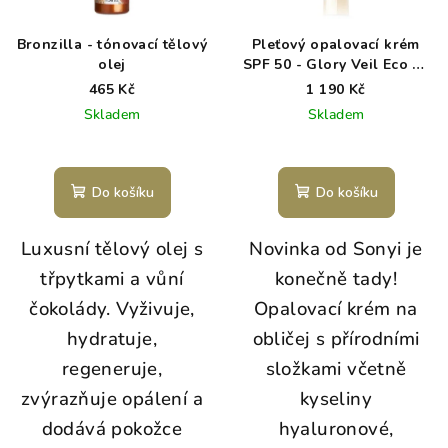
Bronzilla - tónovací tělový
Pleťový opalovací krém
olej
SPF 50 - Glory Veil Eco by
Sonya
465 Kč
1 190 Kč
Skladem
Skladem
Do košíku
Do košíku
Luxusní tělový olej s
Novinka od Sonyi je
třpytkami a vůní
konečně tady!
čokolády. Vyživuje,
Opalovací krém na
hydratuje,
obličej s přírodními
regeneruje,
složkami včetně
zvýrazňuje opálení a
kyseliny
dodává pokožce
hyaluronové,