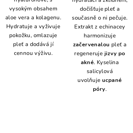
hydrataci a zklidnění,
vysokým obsahem
dočišťuje pleť a
aloe vera a kolagenu.
současně o ni pečuje.
Hydratuje a vyživuje
Extrakt z echinacey
pokožku, omlazuje
harmonizuje
pleť a dodává jí
začervenalou
pleť a
cennou výživu.
regeneruje
jizvy po
akné
. Kyselina
salicylová
uvolňuje
ucpané
póry
.