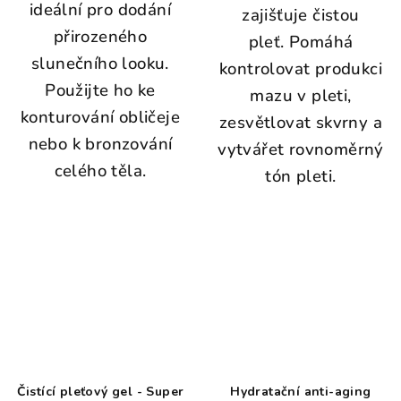
ideální pro dodání
zajišťuje čistou
přirozeného
pleť. Pomáhá
slunečního looku.
kontrolovat produkci
Použijte ho ke
mazu v pleti,
konturování obličeje
zesvětlovat skvrny a
nebo k bronzování
vytvářet rovnoměrný
celého těla.
tón pleti.
Čistící pleťový gel - Super
Hydratační anti-aging