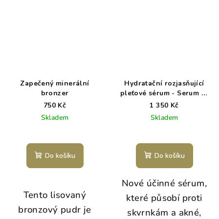
Zapečený minerální
Hydratační rozjasňující
bronzer
pleťové sérum - Serum of
Clear
750 Kč
1 350 Kč
Skladem
Skladem
Do košíku
Do košíku
Nové účinné sérum,
Tento lisovaný
které působí proti
bronzový pudr je
skvrnkám a akné,