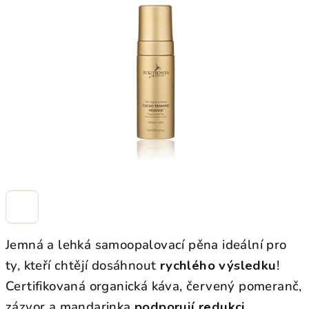
z
5
hvězdiček.
Jemná a lehká samoopalovací pěna ideální pro
ty, kteří chtějí dosáhnout
rychlého výsledku
!
Certifikovaná organická káva, červený pomeranč,
zázvor a mandarinka
podporují redukci