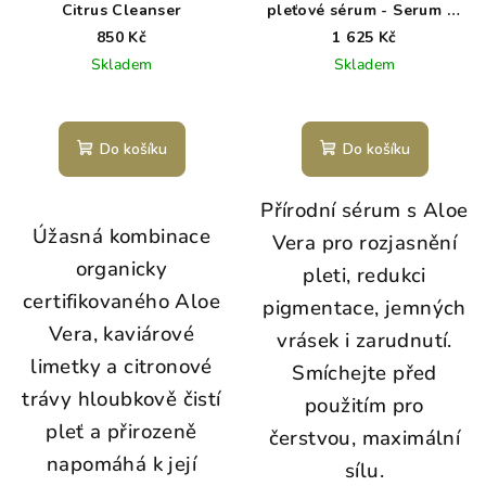
Citrus Cleanser
pleťové sérum - Serum of
Plenty
850 Kč
1 625 Kč
Skladem
Skladem
Do košíku
Do košíku
Přírodní sérum s Aloe
Úžasná kombinace
Vera pro rozjasnění
organicky
pleti, redukci
certifikovaného Aloe
pigmentace, jemných
Vera, kaviárové
vrásek i zarudnutí.
limetky a citronové
Smíchejte před
trávy hloubkově čistí
použitím pro
pleť a přirozeně
čerstvou, maximální
napomáhá k její
sílu.