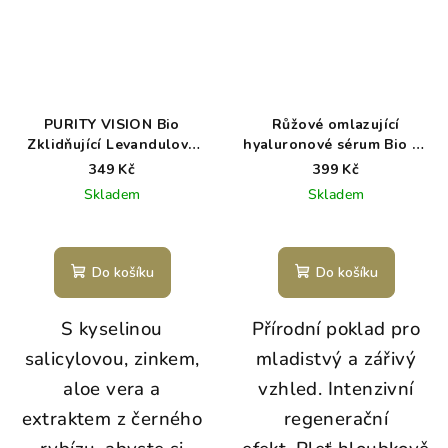
PURITY VISION Bio
Růžové omlazující
Zklidňující Levandulové
hyaluronové sérum Bio 50
hyaluronové sérum 50 ml
ml
349 Kč
399 Kč
Skladem
Skladem
Do košíku
Do košíku
S kyselinou
Přírodní poklad pro
salicylovou, zinkem,
mladistvý a zářivý
aloe vera a
vzhled. Intenzivní
extraktem z černého
regenerační