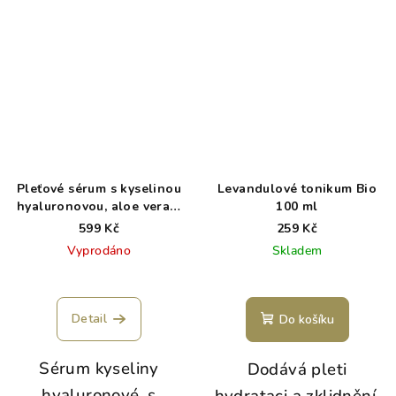
Pleťové sérum s kyselinou
Levandulové tonikum Bio
hyaluronovou, aloe vera a
100 ml
kolagenem
599 Kč
259 Kč
Vyprodáno
Skladem
Detail
Do košíku
Sérum kyseliny
Dodává pleti
hyaluronové, s