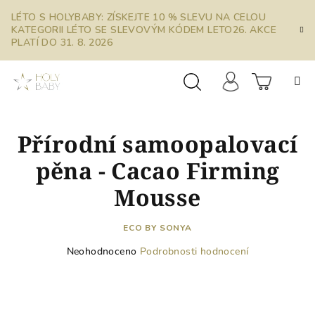
Přejít
LÉTO S HOLYBABY: ZÍSKEJTE 10 % SLEVU NA CELOU
na
KATEGORII LÉTO SE SLEVOVÝM KÓDEM LETO26. AKCE
obsah
PLATÍ DO 31. 8. 2026
Prázdn
Hledat
Přihlášení
Přírodní samoopalovací
košík
pěna - Cacao Firming
Mousse
ECO BY SONYA
Průměrné
Neohodnoceno
Podrobnosti hodnocení
hodnocení
produktu
je
0,0