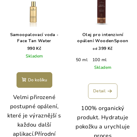
Samoopalovací voda -
Olej pro intenzivní
Face Tan Water
opálení WoodenSpoon
990 Kč
399 Kč
od
Skladem
50 ml
100 ml
Skladem
Do košíku
Detail
Velmi přirozené
postupné opálení
,
100% organický
které je výraznější s
produkt. Hydratuje
každou další
pokožku a urychluje
aplikací.Přírodní
proces