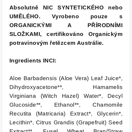
Absolutně NIC SYNTETICKÉHO nebo
UMĚLÉHO. Vyrobeno pouze s
ORGANICKÝMI A PŘÍRODNÍMI
SLOŽKAMI, certifikováno Organickým
potravinovým řetězcem Austrálie.
Ingredients INCI:
Aloe Barbadensis (Aloe Vera) Leaf Juice*,
Dihydroxyacetone**, Hamamelis
Virginiana (Witch Hazel) Water*, Decyl
Glucoside**, Ethanol**, Chamomile
Recutita (Matricaria) Extract*, Glycerin*,
Lecithin*, Citrus Grandis (Grapefruit) Seed
Extract**, Fusel Wheat Bran/Straw