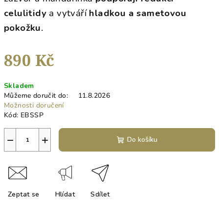
celulitidy
a vytváří
hladkou a sametovou
pokožku
.
890 Kč
Měrná
Skladem
cena:
Můžeme doručit do:
11.8.2026
Možnosti doručení
Kód:
EBSSP
−
+
Do košíku
Zeptat se
Hlídat
Sdílet