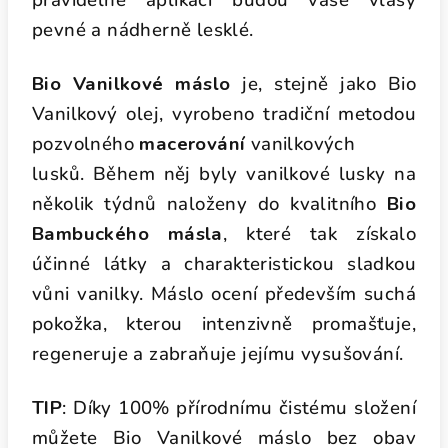
pravidelné
aplikaci budou vaše vlasy
pevné a nádherně lesklé.
Bio Vanilkové máslo
je, stejně jako Bio
Vanilkový olej,
vyrobeno tradiční metodou
pozvolného
macerování
vanilkových
lusků. Během něj byly vanilkové lusky na
několik týdnů naloženy do kvalitního
Bio
Bambuckého másla
, které tak získalo
účinné látky a
charakteristickou sladkou
vůni vanilky. Máslo ocení především suchá
pokožka,
kterou intenzivně promašťuje,
regeneruje a zabraňuje jejímu vysušování.
TIP
: Díky 100% přírodnímu čistému složení
můžete Bio
Vanilkové máslo bez obav