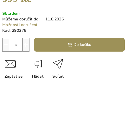
Měrná
Skladem
cena:
Můžeme doručit do:
11.8.2026
Možnosti doručení
Kód:
290276
−
+
Do košíku
Zeptat se
Hlídat
Sdílet