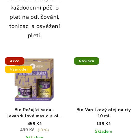
každodenní péči o
pleť na odličování,
tonizaci a osvěžení
pleti.
Akce
Novinka
Výprodej
Bio Pečující sada -
Bio Vanilkový olej na rty
Levandulové máslo a olej
10 ml
- exp. 8/26
459 Kč
139 Kč
499 Kč
(–8 %)
Skladem
Skladem