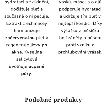
hydrataci a zklidnění,
vosků, másel a olejů
dočišťuje pleť a
podporuje hydrataci
současně o ni pečuje.
a udržuje tím pleť v
Extrakt z echinacey
nejlepší kondici. D
íky
harmonizuje
výtažku z měsíčku
začervenalou
pleť a
hojí záněty a působí
regeneruje
jizvy po
proti vzniku a
akné
. Kyselina
prohlubování vrásek.
salicylová
uvolňuje
ucpané
póry
.
Podobné produkty