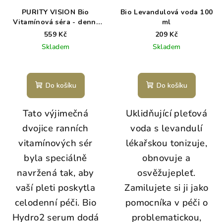
PURITY VISION Bio
Bio Levandulová voda 100
Vitamínová séra - denní
ml
sada
559 Kč
209 Kč
Skladem
Skladem
Do košíku
Do košíku
Tato výjimečná
Uklidňující pleťová
dvojice ranních
voda s levandulí
vitamínových sér
lékařskou tonizuje,
byla speciálně
obnovuje a
navržená tak, aby
osvěžujepleť.
vaší pleti poskytla
Zamilujete si ji jako
celodenní péči. Bio
pomocníka v péči o
Hydro2 serum dodá
problematickou,