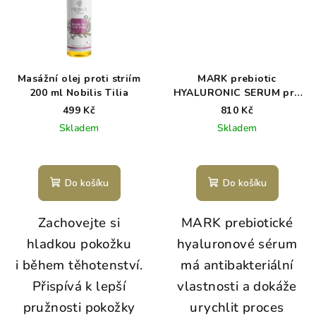
Masážní olej proti striím
MARK prebiotic
200 ml Nobilis Tilia
HYALURONIC SERUM pro
problematickou pleť
499 Kč
810 Kč
Skladem
Skladem
Průměrné
hodnocení
produktu
Do košíku
Do košíku
je
5,0
Zachovejte si
MARK prebiotické
z
5
hladkou pokožku
hyaluronové sérum
hvězdiček.
i během těhotenství.
má antibakteriální
Přispívá k lepší
vlastnosti a dokáže
pružnosti pokožky
urychlit proces