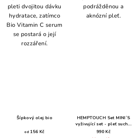
pleti dvojitou dávku
podrážděnou a
hydratace, zatímco
aknózní pleť.
Bio Vitamin C serum
se postará o její
rozzáření.
Šípkový olej bio
HEMPTOUCH Set MINI´S
vyživující set - pleť suchá,
mdlá, dehydratovaná
156 Kč
990 Kč
od