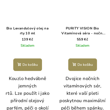
Bio Levandulový olej na
PURITY VISION Bio
rty 10 ml
Vitamínová séra - noční
sada
139 Kč
559 Kč
Skladem
Skladem
Do košíku
Do košíku
Kouzlo hedvábně
Dvojice nočních
jemných
vitamínových sér,
rtů.
Lze použít i jako
které vaší pleti
přírodní olejový
poskytnou maximální
parfém, péči o okolí
péči během spánku.