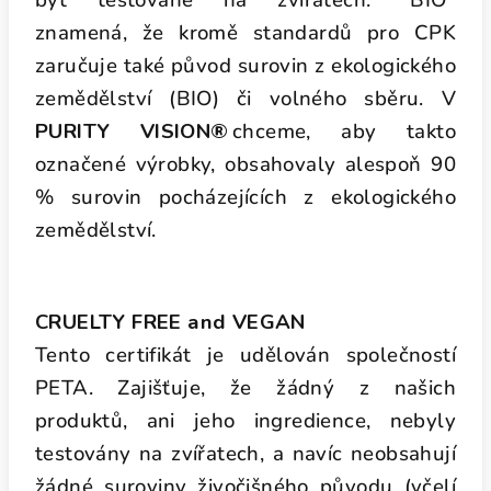
být testované
na zvířatech. “BIO”
znamená, že kromě standardů pro CPK
zaručuje také původ
surovin z ekologického
zemědělství (BIO) či volného sběru.
V
PURITY VISION®
chceme, aby takto
označené výrobky, obsahovaly alespoň 90
%
surovin pocházejících z ekologického
zemědělství.
CRUELTY FREE and VEGAN
Tento certifikát je udělován
společností
PETA. Zajišťuje, že žádný z našich
produktů, ani jeho ingredience,
nebyly
testovány na zvířatech, a navíc neobsahují
žádné suroviny živočišného
původu (včelí