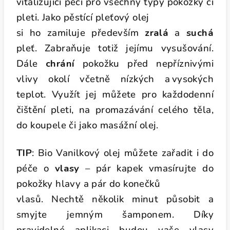
vitalizující péči pro všechny typy pokožky či
pleti. Jako pěstící pleťový olej
si ho zamiluje především
zralá
a
suchá
pleť.
Zabraňuje totiž jejímu vysušování.
Dále
chrání
pokožku před
nepříznivými
vlivy okolí včetně nízkých a vysokých
teplot. Využít jej můžete pro
každodenní
čištění pleti, na promazávání celého těla,
do koupele či jako masážní
olej.
TIP
: Bio Vanilkový olej můžete zařadit i do
péče o
vlasy
– pár kapek vmasírujte do
pokožky hlavy a pár do konečků
vlasů. Nechtě několik minut působit a
smyjte jemným šamponem. Díky