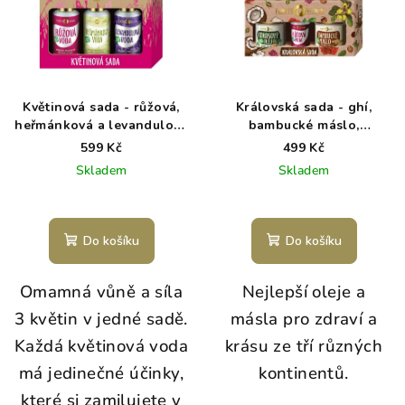
Květinová sada - růžová,
Královská sada - ghí,
heřmánková a levandulová
bambucké máslo,
voda BIO
kokosový olej
599 Kč
499 Kč
Skladem
Skladem
Do košíku
Do košíku
Omamná vůně a síla
Nejlepší oleje a
3 květin v jedné sadě.
másla pro zdraví a
Každá květinová voda
krásu ze tří různých
má jedinečné účinky,
kontinentů.
které si zamilujete v