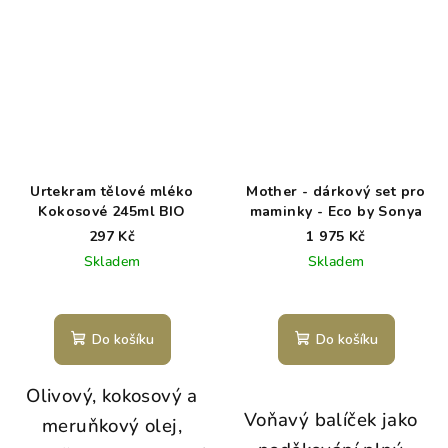
Urtekram tělové mléko
Mother - dárkový set pro
Kokosové 245ml BIO
maminky - Eco by Sonya
297 Kč
1 975 Kč
Skladem
Skladem
Do košíku
Do košíku
Olivový, kokosový a
Voňavý balíček jako
meruňkový olej,