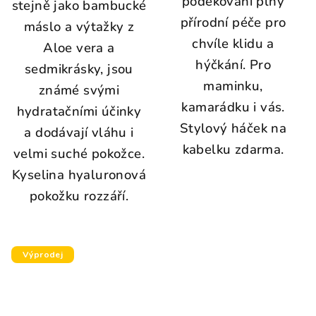
poděkování plný
stejně jako bambucké
přírodní péče pro
máslo a výtažky z
chvíle klidu a
Aloe vera a
hýčkání. Pro
sedmikrásky, jsou
maminku,
známé svými
kamarádku i vás.
hydratačními účinky
Stylový háček na
a dodávají vláhu i
kabelku zdarma.
velmi suché pokožce.
Kyselina hyaluronová
pokožku rozzáří.
Výprodej