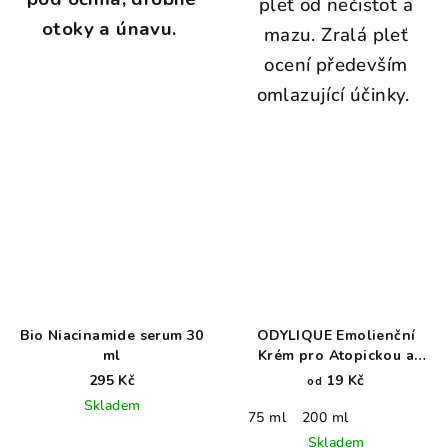
pleť od nečistot a
otoky a únavu.
mazu. Zralá pleť
ocení především
omlazující účinky.
Bio Niacinamide serum 30
ODYLIQUE Emolienční
ml
Krém pro Atopickou a
Citlivou Pokožku - REPAIR
295 Kč
19 Kč
od
Skladem
75 ml
200 ml
Skladem