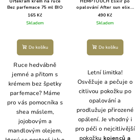
Urtekram krém na ruce
HEMPTOUCH Elixír po
Bez parfemace 75 ml BIO
opalování After sun elixir
100 ml
165 Kč
490 Kč
Skladem
Skladem
Do košíku
Do košíku
Ruce hedvábně
Letní limitka!
jemné a přitom s
Osvěžuje a pečuje o
krémem bez špetky
citlivou pokožku po
parfemace? Máme
opalování a
pro vás pomocníka s
prodlužuje přirozené
shea máslem,
opálení.
Je vhodný i
jojobovým a
pro péči o nejcitlivější
mandlovým olejem,
pokožku
kojenců a
který se postará jak o