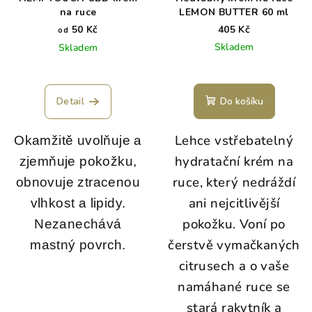
na ruce
LEMON BUTTER 60 ml
50 Kč
405 Kč
od
Skladem
Skladem
Detail
Do košíku
Lehce vstřebatelný
Okamžitě uvolňuje a
hydratační krém na
zjemňuje pokožku,
ruce, který nedráždí
obnovuje ztracenou
ani nejcitlivější
vlhkost a lipidy.
pokožku. Voní po
Nezanechává
čerstvě vymačkaných
mastný povrch.
citrusech a o vaše
namáhané ruce se
stará rakytník a