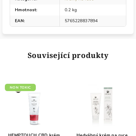
Hmotnost
:
0.2 kg
EAN
:
5765228837894
Související produkty
NON TOXIC
HEMPTOUCH CBD krém
Hedvábný krém na ruce