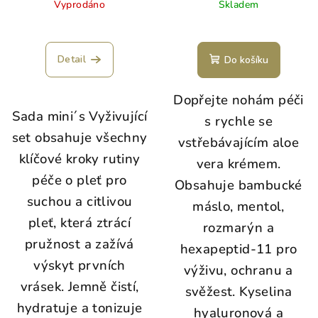
Vyprodáno
Skladem
Detail
Do košíku
Dopřejte nohám péči
Sada mini´s Vyživující
s rychle se
set obsahuje všechny
vstřebávajícím aloe
klíčové kroky rutiny
vera krémem.
péče o pleť pro
Obsahuje bambucké
suchou a citlivou
máslo, mentol,
pleť, která ztrácí
rozmarýn a
pružnost a zažívá
hexapeptid-11 pro
výskyt prvních
výživu, ochranu a
vrásek. Jemně čistí,
svěžest. Kyselina
hydratuje a tonizuje
hyaluronová a