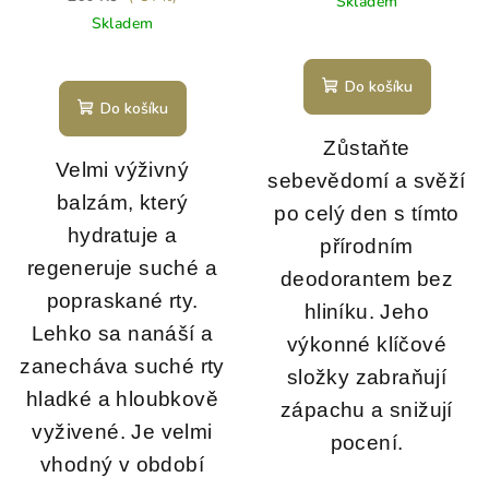
Skladem
Skladem
Do košíku
Do košíku
Zůstaňte
Velmi výživný
sebevědomí a svěží
balzám, který
po celý den s tímto
hydratuje a
přírodním
regeneruje suché a
deodorantem bez
popraskané rty.
hliníku. Jeho
Lehko sa nanáší a
výkonné klíčové
zanecháva suché rty
složky zabraňují
hladké a hloubkově
zápachu a snižují
vyživené. Je velmi
pocení.
vhodný v období