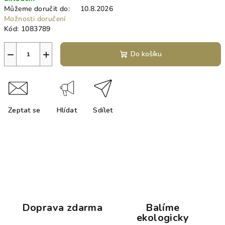
cena:
Můžeme doručit do:
10.8.2026
Možnosti doručení
Kód:
1083789
−
+
Do košíku
Zeptat se
Hlídat
Sdílet
Doprava zdarma
Balíme
ekologicky