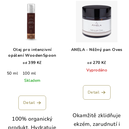
Olej pro intenzivní
ANELA - Něžný pan Oves
opálení WoodenSpoon
399 Kč
270 Kč
od
od
Vyprodáno
50 ml
100 ml
Skladem
Detail
Detail
Okamžitě zklidňuje
100% organický
ekzém, zarudnutí i
produkt. Hydratuje