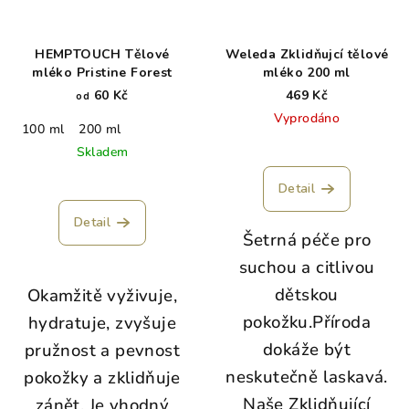
HEMPTOUCH Tělové
Weleda Zklidňujcí tělové
mléko Pristine Forest
mléko 200 ml
60 Kč
469 Kč
od
Vyprodáno
100 ml
200 ml
Skladem
Detail
Detail
Šetrná péče pro
suchou a citlivou
dětskou
Okamžitě vyživuje,
pokožku.
Příroda
hydratuje, zvyšuje
dokáže být
pružnost a pevnost
neskutečně laskavá.
pokožky a zklidňuje
Naše Zklidňující
zánět. Je vhodný