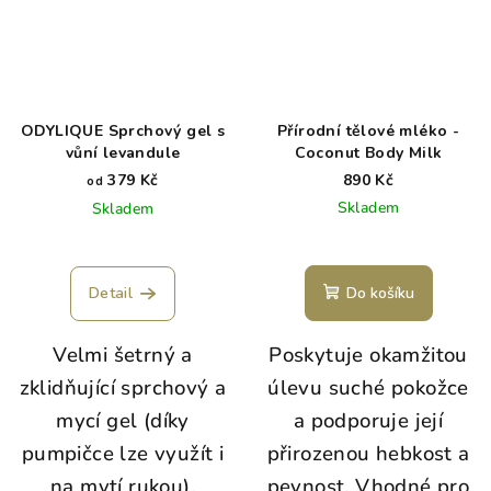
ODYLIQUE Sprchový gel s
Přírodní tělové mléko -
vůní levandule
Coconut Body Milk
379 Kč
890 Kč
od
Skladem
Skladem
Průměrné
hodnocení
produktu
Detail
Do košíku
je
5,0
Velmi šetrný a
Poskytuje okamžitou
z
5
zklidňující sprchový a
úlevu suché pokožce
hvězdiček.
mycí gel (díky
a podporuje její
pumpičce lze využít i
přirozenou hebkost a
na mytí rukou),
pevnost. Vhodné pro