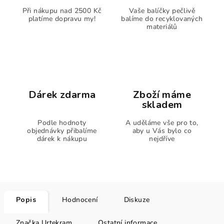
Při nákupu nad 2500 Kč
Vaše balíčky pečlivě
platíme dopravu my!
balíme do recyklovaných
materiálů
Dárek zdarma
Zboží máme
skladem
Podle hodnoty
A uděláme vše pro to,
objednávky přibalíme
aby u Vás bylo co
dárek k nákupu
nejdříve
Popis
Hodnocení
Diskuze
Značka
Urtekram
Ostatní informace