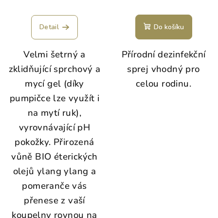
Detail
Do košíku
Velmi šetrný a
Přírodní dezinfekční
zklidňující sprchový a
sprej vhodný pro
mycí gel (díky
celou rodinu.
pumpičce lze využít i
na mytí ruk),
vyrovnávající pH
pokožky. Přirozená
vůně BIO éterických
olejů ylang ylang a
pomeranče vás
přenese z vaší
koupelny rovnou na