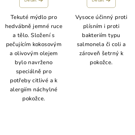
Detail
Detail
je
5,0
Tekuté mýdlo pro
Vysoce účinný proti
z
5
hedvábně jemné ruce
plísním i proti
hvězdiček.
a tělo. Složení s
bakteriím typu
pečujícím kokosovým
salmonela či coli a
a olivovým olejem
zároveň šetrný k
bylo navrženo
pokožce.
speciálně pro
potřeby citlivé a k
alergiím náchylné
pokožce.