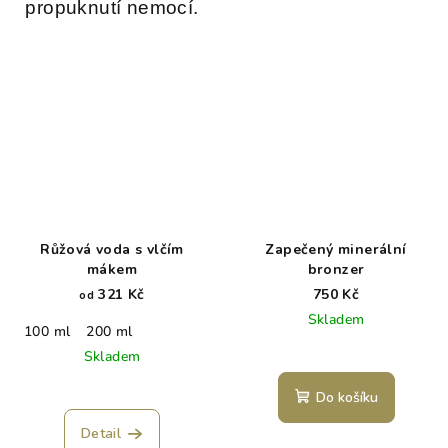
propuknutí nemocí.
Růžová voda s vlčím
Zapečený minerální
mákem
bronzer
321 Kč
750 Kč
od
Skladem
100 ml
200 ml
Skladem
Do košíku
Detail