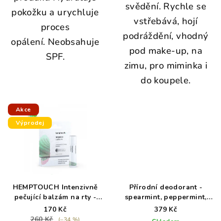
svědění. Rychle se
pokožku a urychluje
vstřebává, hojí
proces
podráždění, vhodný
opálení. Neobsahuje
pod make-up, na
SPF.
zimu, pro miminka i
do koupele.
Akce
Výprodej
HEMPTOUCH Intenzivně
Přírodní deodorant -
pečující balzám na rty -
spearmint, peppermint,
exp. 5/26
kokos - 50g
170 Kč
379 Kč
260 Kč
(–34 %)