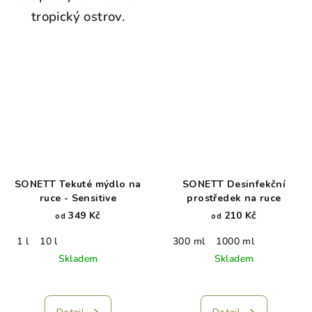
tropický ostrov.
SONETT Tekuté mýdlo na
SONETT Desinfekční
ruce - Sensitive
prostředek na ruce
349 Kč
210 Kč
od
od
1 l
10 l
300 ml
1000 ml
Skladem
Skladem
Průměrné
hodnocení
produktu