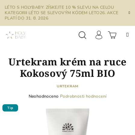
Přejít
LÉTO S HOLYBABY: ZÍSKEJTE 10 % SLEVU NA CELOU
na
KATEGORII LÉTO SE SLEVOVÝM KÓDEM LETO26. AKCE
obsah
PLATÍ DO 31. 8. 2026
Prázdn
Hledat
Přihlášení
Urtekram krém na ruce
košík
Kokosový 75ml BIO
URTEKRAM
Průměrné
Neohodnoceno
Podrobnosti hodnocení
hodnocení
produktu
Tip
je
0,0
z
5