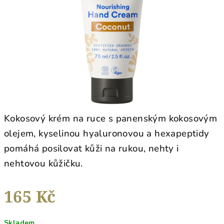
hvězdiček.
Kokosový krém na ruce s panenským kokosovým
olejem, kyselinou hyaluronovou a hexapeptidy
pomáhá posilovat kůži na rukou, nehty i
nehtovou kůžičku.
165 Kč
Měrná
Skladem