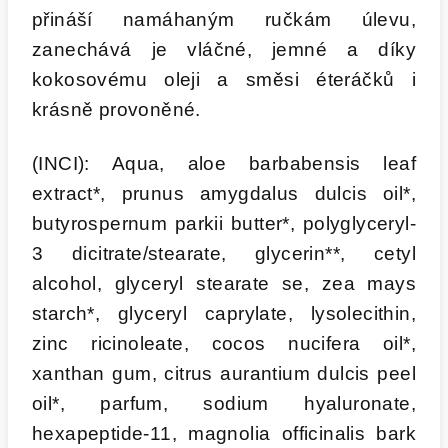
přináší namáhaným ručkám úlevu,
zanechává je vláčné, jemné a díky
kokosovému oleji a směsi éteráčků i
krásně provoněné.
(INCI): Aqua, aloe barbabensis leaf
extract*, prunus amygdalus dulcis oil*,
butyrospernum parkii butter*, polyglyceryl-
3 dicitrate/stearate, glycerin**, cetyl
alcohol, glyceryl stearate se, zea mays
starch*, glyceryl caprylate, lysolecithin,
zinc ricinoleate, cocos nucifera oil*,
xanthan gum, citrus aurantium dulcis peel
oil*, parfum, sodium hyaluronate,
hexapeptide-11, magnolia officinalis bark