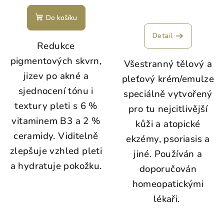
Do košíku
Detail
Redukce
pigmentových skvrn,
Všestranný tělový a
jizev po akné a
pleťový krém/emulze
sjednocení tónu i
speciálně vytvořený
textury pleti s 6 %
pro tu nejcitlivější
vitaminem B3 a 2 %
kůži a atopické
ceramidy. Viditelně
ekzémy, psoriasis a
zlepšuje vzhled pleti
jiné. Používán a
a hydratuje pokožku.
doporučován
homeopatickými
lékaři.