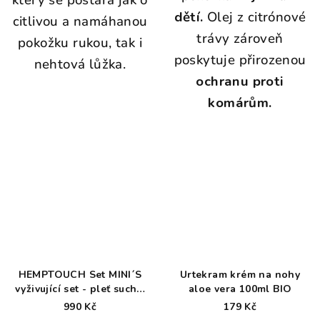
dětí.
Olej z citrónové
citlivou a namáhanou
trávy zároveň
pokožku rukou, tak i
poskytuje přirozenou
nehtová lůžka.
ochranu proti
komárům.
HEMPTOUCH Set MINI´S
Urtekram krém na nohy
vyživující set - pleť suchá,
aloe vera 100ml BIO
mdlá, dehydratovaná
990 Kč
179 Kč