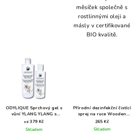
měsíček společně s
rostlinnými oleji a
másly v certifikované
BIO kvalitě.
ODYLIQUE Sprchový gel s
Přírodní dezinfekční čistící
vůní YLANG YLANG s
sprej na ruce Wooden
pomerančem
Spoon 50 ml
379 Kč
265 Kč
od
Skladem
Skladem