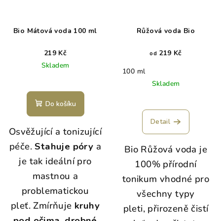
Bio Mátová voda 100 ml
Růžová voda Bio
219 Kč
219 Kč
od
Skladem
100 ml
Skladem
Do košíku
Detail
Osvěžující a tonizující
péče.
Stahuje póry
a
Bio Růžová voda je
je tak ideální pro
100% přírodní
mastnou a
tonikum vhodné pro
problematickou
všechny typy
pleť. Zmírňuje
kruhy
pleti, přirozeně čistí
pod očima, drobné