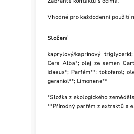
Zabraňte kontaktu s očima.
Vhodné pro každodenní použití na
Složení
kaprylový/kaprinový triglycerid
Cera Alba*; olej ze semen Cart
idaeus*; Parfém**; tokoferol; o
geraniol**; Limonene**
*Složka z ekologického zeměděls
**Přírodný parfém z extraktů a e