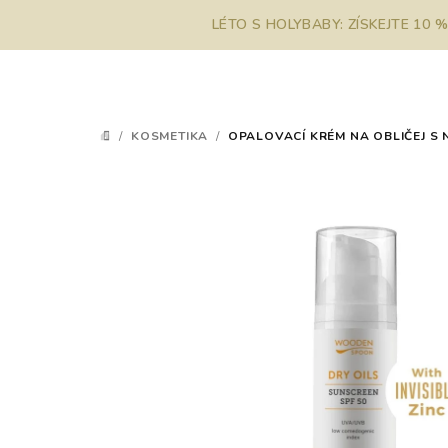
Přejít
LÉTO S HOLYBABY: ZÍSKEJTE 10 
na
obsah
/
KOSMETIKA
/
OPALOVACÍ KRÉM NA OBLIČEJ S
DOMŮ