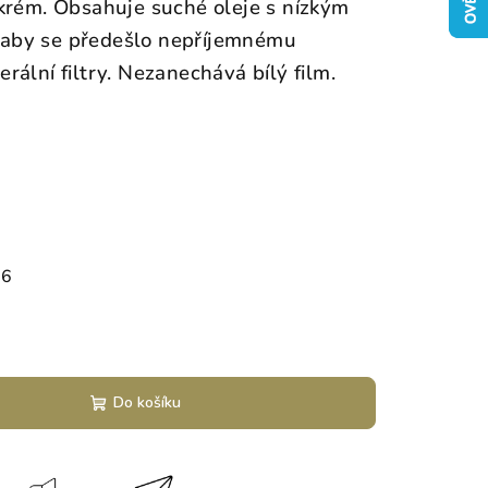
krém. Obsahuje suché oleje s nízkým
aby se předešlo nepříjemnému
rální filtry.
Nezanechává bílý film.
26
Do košíku