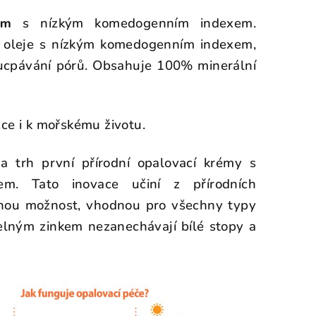
ém
s nízkým komedogenním indexem.
 oleje s nízkým komedogenním indexem,
ucpávání pórů. Obsahuje 100% minerální
ce i k mořskému životu.
 trh první přírodní opalovací krémy s
kem. Tato inovace učiní z přírodních
anou možnost, vhodnou pro všechny typy
telným zinkem nezanechávají bílé stopy a