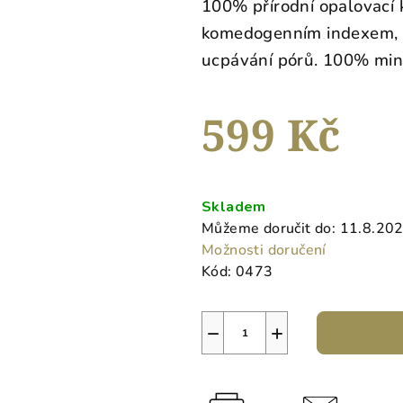
100% přírodní opalovací 
je
komedogenním indexem, 
0,0
ucpávání pórů. 100% mine
z
5
hvězdiček.
599 Kč
Měrná
cena:
Skladem
Můžeme doručit do:
11.8.20
Možnosti doručení
Kód:
0473
−
+