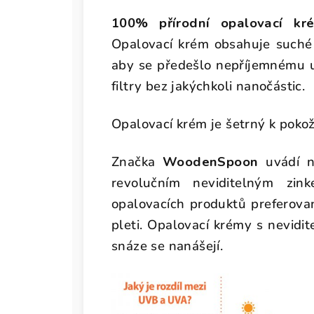
100% přírodní opalovací kr
Opalovací krém obsahuje suché
aby se předešlo nepříjemnému 
filtry bez jakýchkoli nanočástic.
Opalovací krém je šetrný k pokož
Značka
WoodenSpoon
uvádí na
revolučním neviditelným zin
opalovacích produktů preferov
pleti. Opalovací krémy s nevidi
snáze se nanášejí.