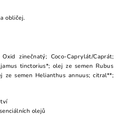
 obličej.
; Oxid zinečnatý; Coco-Caprylát/Caprát;
jamus tinctorius*; olej ze semen Rubus
lej ze semen Helianthus annuus; citral**;
tví
senciálních olejů