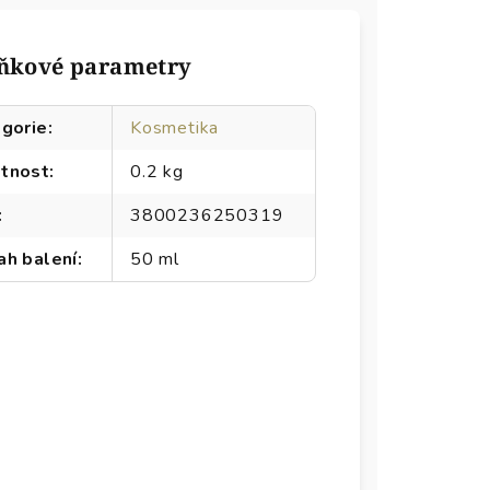
ňkové parametry
gorie
:
Kosmetika
tnost
:
0.2 kg
:
3800236250319
h balení
:
50 ml