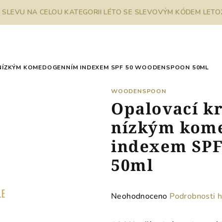
% SLEVU NA CELOU KATEGORII LÉTO SE SLEVOVÝM KÓDEM LETO26
 NÍZKÝM KOMEDOGENNÍM INDEXEM SPF 50 WOODENSPOON 50ML
WOODENSPOON
Opalovací kr
nízkým kom
indexem SP
50ml
Průměrné
Neohodnoceno
Podrobnosti 
hodnocení
produktu