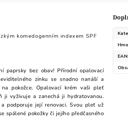
Dopl
Kate
 nízkým komedogenním indexem SPF
Hmo
EAN
Obsa
ní paprsky bez obav! Přírodní opalovací
eviditelného zinku se snadno nanáší a
 na pokožce. Opalovací krém vaši pleť
 ji vyživuje a zanechá ji hydratovanou.
a podporuje její renovaci. Svou pleť už
se spálené pokožky či jejího předčasného