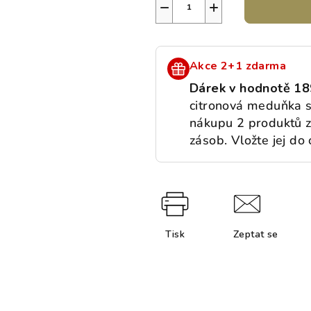
−
+
Akce 2+1 zdarma
Dárek v hodnotě 18
citronová meduňka s
nákupu 2 produktů 
zásob. Vložte jej do
Tisk
Zeptat se