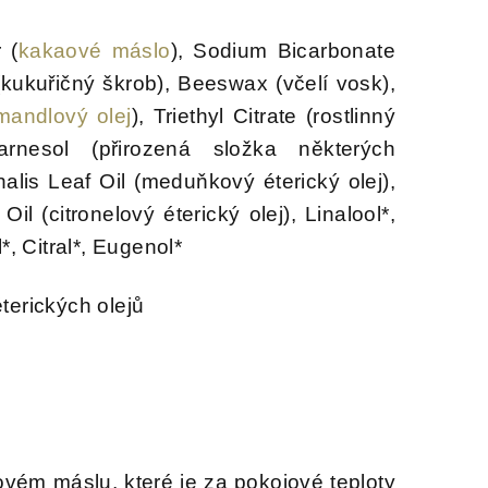
 (
kakaové máslo
), Sodium Bicarbonate
kukuřičný škrob), Beeswax (včelí vosk),
mandlový olej
), Triethyl Citrate (rostlinný
Farnesol (přirozená složka některých
inalis Leaf Oil (meduňkový éterický olej),
 (citronelový éterický olej), Linalool*,
*, Citral*, Eugenol*
terických olejů
vém máslu, které je za pokojové teploty