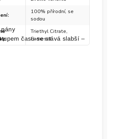
100% přírodní, se
ení
:
sodou
která je však hlubší, zemitější
o pány
né
Triethyl Citrate,
stupem času se stává slabší –
ky
:
Farnesol