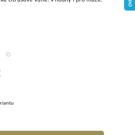
č
riantu