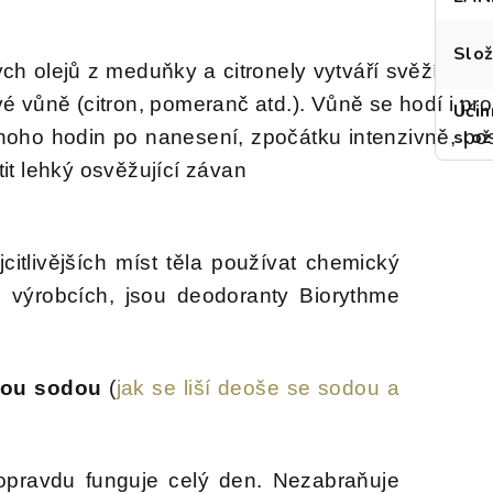
Slož
h olejů z meduňky a citronely vytváří svěží vůni, 
vé vůně (citron, pomeranč atd.). Vůně se hodí i pr
Účin
mnoho hodin po nanesení, zpočátku intenzivně, po
slož
tit lehký osvěžující závan
itlivějších míst těla používat chemický
h výrobcích, jsou deodoranty Biorythme
lou sodou
(
jak se liší deoše se sodou a
 opravdu funguje celý den. Nezabraňuje