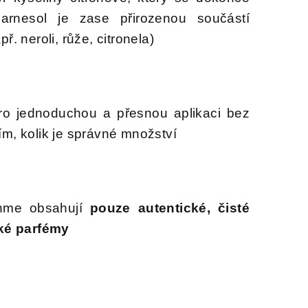
Farnesol je zase přirozenou součástí
ř. neroli, růže, citronela)
o jednoduchou a přesnou aplikaci bez
ím, kolik je správné množství
thme obsahují
pouze autentické, čisté
cké parfémy