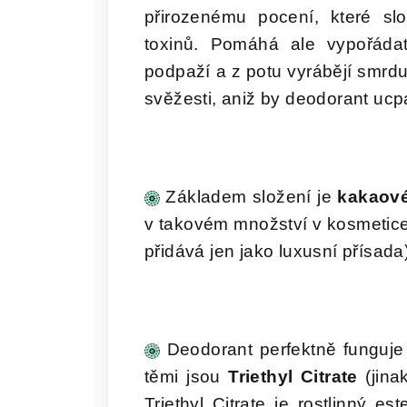
přirozenému pocení, které sl
toxinů. Pomáhá ale vypořádat
podpaží a z potu vyrábějí smrdu
svěžesti, aniž by deodorant ucp
Základem složení je
kakaov
v takovém množství v kosmetice p
přidává jen jako luxusní přísada
Deodorant perfektně funguj
těmi jsou
Triethyl Citrate
(jina
Triethyl Citrate je rostlinný e