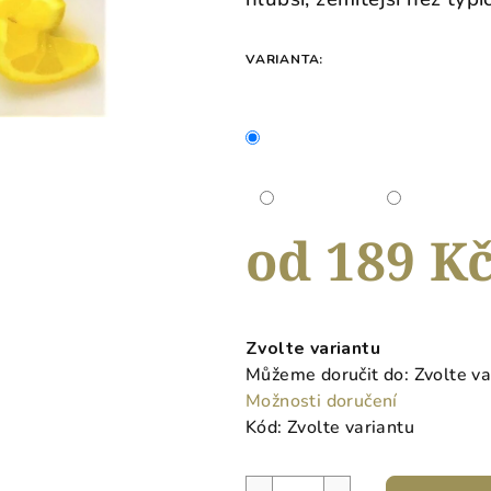
0,0
z
5
VARIANTA:
hvězdiček.
od
189 K
Měrná
cena:
Zvolte variantu
Můžeme doručit do:
Zvolte va
Možnosti doručení
Kód:
Zvolte variantu