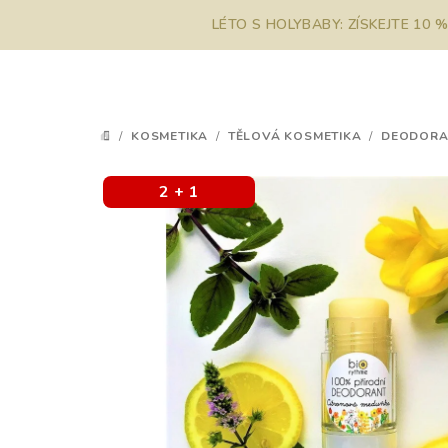
Přejít
LÉTO S HOLYBABY: ZÍSKEJTE 10 
na
obsah
/
KOSMETIKA
/
TĚLOVÁ KOSMETIKA
/
DEODORA
DOMŮ
2 + 1