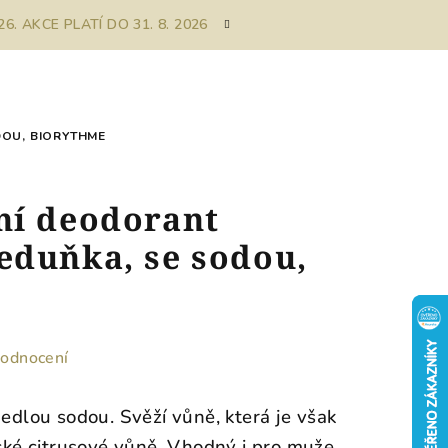
. AKCE PLATÍ DO 31. 8. 2026
OU, BIORYTHME
ní deodorant
eduňka, se sodou,
hodnocení
jedlou sodou. Svěží vůně, která je však
ické citrusové vůně. Vhodný i pro muže.