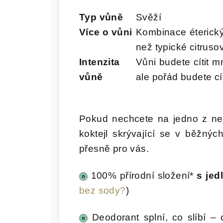
Typ vůně
Svěží
Více o vůni
Kombinace éterickýc
než typické citruso
Intenzita
Vůni budete cítit 
vůně
ale pořád budete cí
Pokud nechcete na jedno z nejc
koktejl skrývající se v běžnýc
přesně pro vás.
100% přírodní složení*
s jed
bez sody?
)
Deodorant splní, co slíbí –