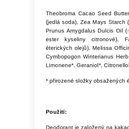
Theobroma Cacao Seed Butter
(jedlá soda), Zea Mays Starch (
Prunus Amygdalus Dulcis Oil (
ester kyseliny citronové), 
éterických olejů), Melissa Offic
Cymbopogon Winterianus Herb Oil
Limonene*, Geraniol*, Citronellol
* přirozené složky obsažených é
Použití:
Deodorant je založený na kakao