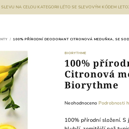
% SLEVU NA CELOU KATEGORII LÉTO SE SLEVOVÝM KÓDEM LETO26
NTY
/
100% PŘÍRODNÍ DEODORANT CITRONOVÁ MEDUŇKA, SE SOD
BIORYTHME
100% přírod
Citronová m
Biorythme
Průměrné
Neohodnoceno
Podrobnosti 
hodnocení
produktu
100% přírodní složení. S 
je
hlubší, zemitější než typ