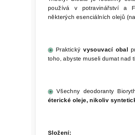
používá v potravinářství a 
některých esenciálních olejů (nap
Praktický
vysouvací obal
pr
toho, abyste museli dumat nad t
Všechny deodoranty Biory
éterické oleje, nikoliv synteti
Složení: