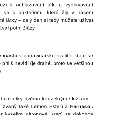
ouží k ochlazování těla a vyplavování
 se s bakteriemi, které žijí v našem
té látky – celý den si tedy můžete užívat
ával potní žlázy
é máslo
v potravinářské kvalitě, které se
říliš nevidí (je drahé, proto se většinou
)
e také díky dvěma kouzelným složkám –
k zvaný také Lemon Ester) a
Farnesol.
ster kyseliny citronové, který se dokonce