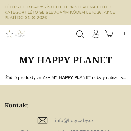
Přejít
LÉTO S HOLYBABY: ZÍSKEJTE 10 % SLEVU NA CELOU
na
KATEGORII LÉTO SE SLEVOVÝM KÓDEM LETO26. AKCE
obsah
PLATÍ DO 31. 8. 2026
Prázdn
Hledat
Přihlášení
MY HAPPY PLANET
košík
Žádné produkty značky
MY HAPPY PLANET
nebyly nalezeny...
Z
á
p
Kontakt
a
t
info
@
holybaby.cz
í