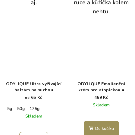
aj.
ruce a kůžička kolem
nehtů.
ODYLIQUE Ultra vyživující
ODYLIQUE Emolienční
balzám na suchou
krém pro atopickou a
pokožku a konečky vlasů
citlivou pokožku - BABY
65 Kč
469 Kč
od
REPAIR
Skladem
5g
50g
175g
Skladem
Do košíku