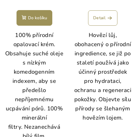
Do košíku
Detail
100% přírodní
Hovězí lůj,
opalovací krém.
obohacený o přírodní
Obsahuje suché oleje
ingredience, se již po
s nízkým
staletí používá jako
komedogenním
účinný prostředek
indexem, aby se
pro hydrataci,
předešlo
ochranu a regeneraci
nepříjemnému
pokožky. Objevte sílu
ucpávání pórů. 100%
přírody se šlehaným
minerální
hovězím lojem.
filtry.
Nezanechává
bílý film.