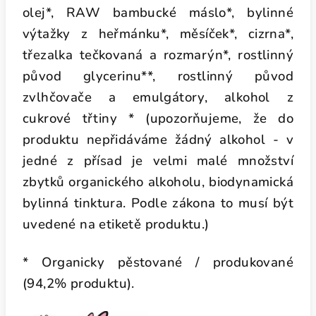
olej*, RAW bambucké máslo*, bylinné
výtažky z heřmánku*, měsíček*, cizrna*,
třezalka tečkovaná a rozmarýn*, rostlinný
původ glycerinu**, rostlinný původ
zvlhčovače a emulgátory, alkohol z
cukrové třtiny * (upozorňujeme, že do
produktu nepřidáváme žádný alkohol - v
jedné z přísad je velmi malé množství
zbytků organického alkoholu, biodynamická
bylinná tinktura. Podle zákona to musí být
uvedené na etiketě produktu.)
* Organicky pěstované / produkované
(94,2% produktu).