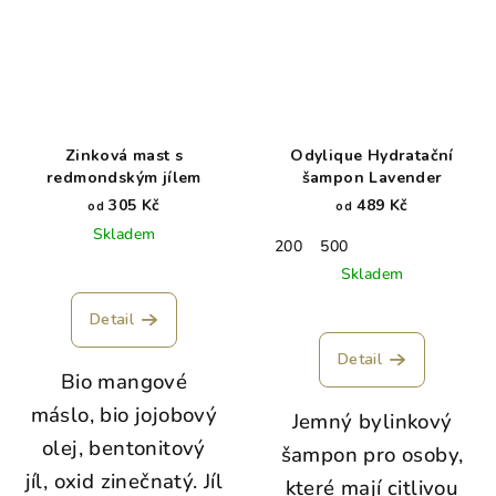
Zinková mast s
Odylique Hydratační
redmondským jílem
šampon Lavender
305 Kč
489 Kč
od
od
Skladem
200
500
Skladem
Detail
Detail
Bio mangové
máslo, bio jojobový
Jemný bylinkový
olej, bentonitový
šampon pro osoby,
jíl, oxid zinečnatý. Jíl
které mají citlivou