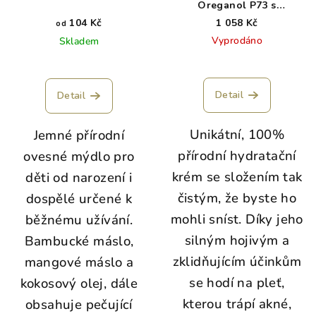
Oreganol P73 s
oreganovým olejem a
104 Kč
1 058 Kč
od
včelími produkty - 60 ml
Vyprodáno
Skladem
Detail
Detail
Unikátní, 100%
Jemné přírodní
přírodní hydratační
ovesné mýdlo pro
krém se složením tak
děti od narození i
čistým, že byste ho
dospělé určené k
mohli sníst. Díky jeho
běžnému užívání.
silným hojivým a
Bambucké máslo,
zklidňujícím účinkům
mangové máslo a
se hodí na pleť,
kokosový olej, dále
kterou trápí akné,
obsahuje pečující