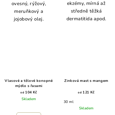
ekzémy, mírná až
ovesný, rýžový,
středně těžká
meruňkový a
dermatitida apod.
jojobový olej.
Vlasové a tělové konopné
Zinková mast s mangem
mýdlo s řasami
104 Kč
121 Kč
od
od
Skladem
30 ml
Skladem