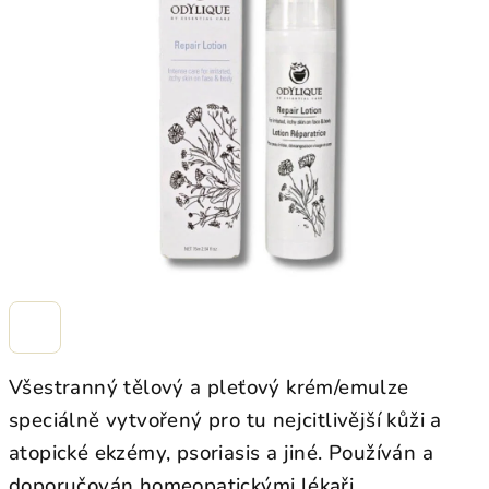
z
5
hvězdiček.
Všestranný tělový a pleťový krém/emulze
speciálně vytvořený pro tu nejcitlivější kůži a
atopické ekzémy, psoriasis a jiné. Používán a
doporučován homeopatickými lékaři.