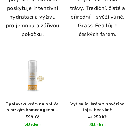
poskytuje intenzivní
trávy. Tradiční, čisté a
hydrataci a výživu
přírodní – svěží vůně,
pro jemnou a zářivou
Grass-Fed lůj z
pokožku.
českých farem.
Opalovací krém na obličej
Vyživující krém z hovězího
s nízkým komedogenním
loje- bez vůně
indexem SPF 50
599 Kč
259 Kč
od
WoodenSpoon 50ml
Skladem
Skladem