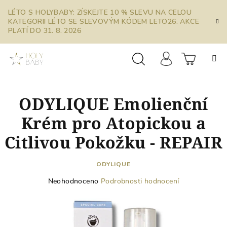
Přejít
LÉTO S HOLYBABY: ZÍSKEJTE 10 % SLEVU NA CELOU
na
KATEGORII LÉTO SE SLEVOVÝM KÓDEM LETO26. AKCE
obsah
PLATÍ DO 31. 8. 2026
Prázdn
Hledat
Přihlášení
ODYLIQUE Emolienční
košík
Krém pro Atopickou a
Citlivou Pokožku - REPAIR
ODYLIQUE
Průměrné
Neohodnoceno
Podrobnosti hodnocení
hodnocení
produktu
je
0,0