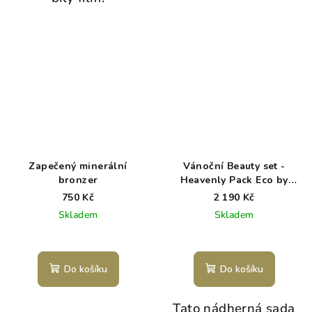
Zapečený minerální
Vánoční Beauty set -
bronzer
Heavenly Pack Eco by
Sonya
750 Kč
2 190 Kč
Skladem
Skladem
Do košíku
Do košíku
Tato nádherná sada