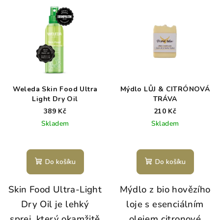
Weleda Skin Food Ultra
Mýdlo LŮJ & CITRÓNOVÁ
Light Dry Oil
TRÁVA
389 Kč
210 Kč
Skladem
Skladem
Do košíku
Do košíku
Skin Food Ultra-Light
Mýdlo z bio hovězího
Dry Oil je lehký
loje s esenciálním
sprej, který okamžitě
olejem citronové