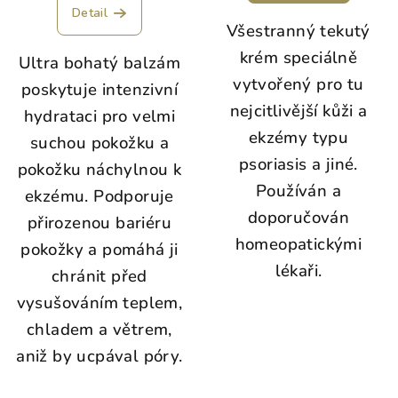
Detail
Všestranný tekutý
krém speciálně
Ultra bohatý balzám
vytvořený pro tu
poskytuje intenzivní
nejcitlivější kůži a
hydrataci pro velmi
ekzémy typu
suchou pokožku a
psoriasis a jiné.
pokožku náchylnou k
Používán a
ekzému. Podporuje
doporučován
přirozenou bariéru
homeopatickými
pokožky a pomáhá ji
lékaři.
chránit před
vysušováním teplem,
chladem a větrem,
aniž by ucpával póry.