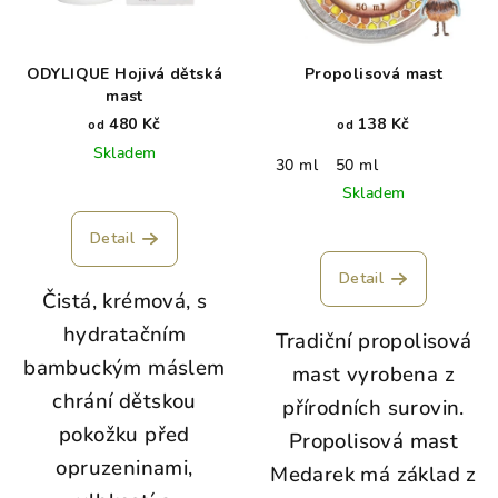
ODYLIQUE Hojivá dětská
Propolisová mast
mast
480 Kč
138 Kč
od
od
Skladem
30 ml
50 ml
Skladem
Detail
Detail
Čistá, krémová, s
hydratačním
Tradiční propolisová
bambuckým máslem
mast vyrobena z
chrání dětskou
přírodních surovin.
pokožku před
Propolisová mast
opruzeninami,
Medarek má základ z