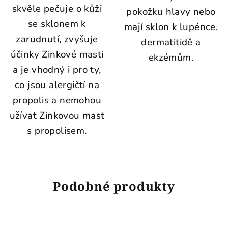
skvěle pečuje o kůži
pokožku hlavy nebo
se sklonem k
mají sklon k lupénce,
zarudnutí, zvyšuje
dermatitidě a
účinky Zinkové masti
ekzémům.
a je vhodný i pro ty,
co jsou alergičtí na
propolis a nemohou
užívat Zinkovou mast
s propolisem.
Podobné produkty