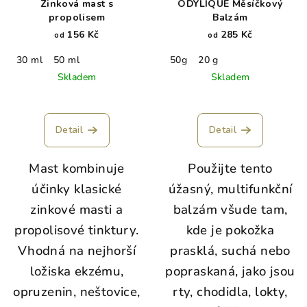
Zinková mast s
ODYLIQUE Měsíčkový
propolisem
Balzám
156 Kč
285 Kč
od
od
30 ml
50 ml
50g
20 g
Skladem
Skladem
Detail
Detail
Mast kombinuje
Použijte tento
účinky klasické
úžasný, multifunkční
zinkové masti a
balzám všude tam,
propolisové tinktury.
kde je pokožka
Vhodná na nejhorší
prasklá, suchá nebo
ložiska ekzému,
popraskaná, jako jsou
opruzenin, neštovice,
rty, chodidla, lokty,