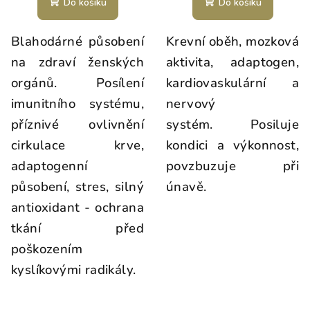
Do košíku
Do košíku
Blahodárné působení
Krevní oběh, mozková
na zdraví ženských
aktivita, adaptogen,
orgánů. Posílení
kardiovaskulární a
imunitního systému,
nervový
příznivé ovlivnění
systém. Posiluje
cirkulace krve,
kondici a výkonnost,
adaptogenní
povzbuzuje při
působení, stres, silný
únavě.
antioxidant - ochrana
tkání před
poškozením
kyslíkovými radikály.