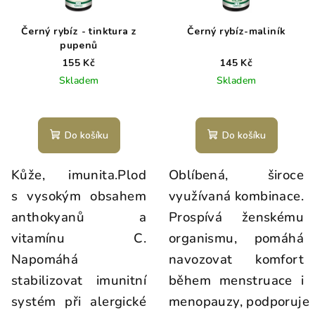
Černý rybíz - tinktura z
Černý rybíz-maliník
pupenů
155 Kč
145 Kč
Skladem
Skladem
Do košíku
Do košíku
Kůže, imunita.Plod
Oblíbená, široce
s vysokým obsahem
využívaná kombinace.
anthokyanů a
Prospívá ženskému
vitamínu C.
organismu, pomáhá
Napomáhá
navozovat komfort
stabilizovat imunitní
během menstruace i
systém při alergické
menopauzy, podporuje