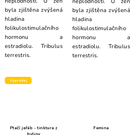
neplodnosti. U žen
neplodnosti. U žen
byla zjištěna zvýšená
byla zjištěna zvýšená
hladina
hladina
folikulostimulačního
folikulostimulačního
hormonu a
hormonu a
estradiolu. Tribulus
estradiolu. Tribulus
terrestris.
terrestris.
Výprodej
Ptačí jeřáb - tinktura z
Femina
byliny