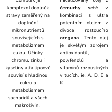
Complex je
micelizovaný olej z
komplexní doplněk
černuchy seté
v
stravy zaměřený na
kombinaci s ultra
doplnění
potentním olejem z
mikronutrientů
divoce rostoucího
souvisejících s
oregana
. Tento olej
metabolizmem
je skvělým zdrojem
cukru.
Účinky
antioxidantů,
chromu, zinku i
polyfenolů a
kyseliny alfa lipoové
vitamínů rozpustných
souvisí s hladinou
v tucích, ie. A, D, E a
cukru a
K
metabolismem
sacharidů a všech
makroživin.