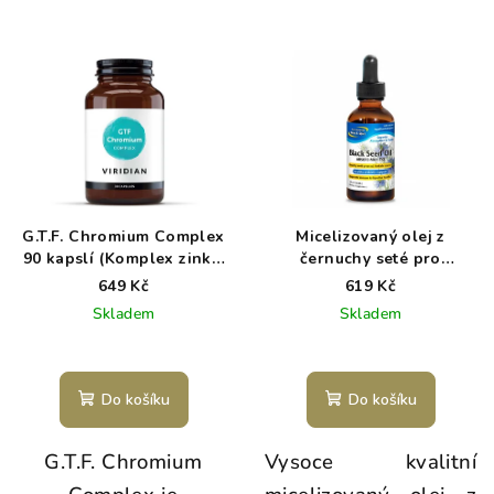
G.T.F. Chromium Complex
Micelizovaný olej z
90 kapslí (Komplex zinku,
černuchy seté pro
ALA a chromu)
miminka, děti a kojící -
649 Kč
619 Kč
Absorb Max
Skladem
Skladem
Do košíku
Do košíku
G.T.F. Chromium
Vysoce kvalitní