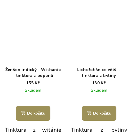
Ženšen indický - Withanie
Lichořeřišnice větší -
- tinktura z pupenů
tinktura z byliny
155 Kč
130 Kč
Skladem
Skladem
Do košíku
Do košíku
Tinktura z witánie
Tinktura z byliny