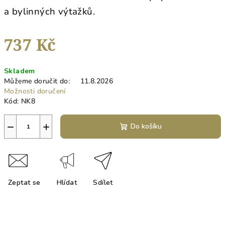
a bylinných výtažků.
737 Kč
Měrná
Skladem
cena:
Můžeme doručit do:
11.8.2026
Možnosti doručení
Kód:
NK8
−
+
Do košíku
Zeptat se
Hlídat
Sdílet