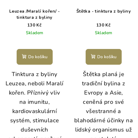
Leuzea /Maralí kořen/ -
Štětka - tinktura z byliny
tinktura z byliny
130 Kč
130 Kč
Skladem
Skladem
Do košíku
Do košíku
Tinktura z byliny
Štětka planá je
Leuzea, neboli Maralí
tradiční bylina z
kořen. Příznivý vliv
Evropy a Asie,
na imunitu,
ceněná pro své
kardiovaskulární
všestranné a
systém, stimulace
blahodárné účinky na
duševních
lidský organismus už