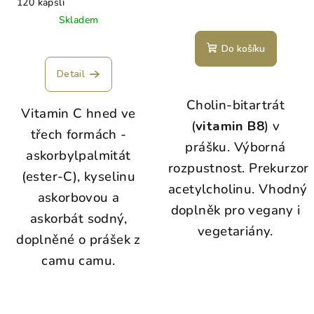
120 kapslí
Skladem
Do košíku
Detail
Cholin-bitartrát
Vitamin C hned ve
(
vitamin B8
) v
třech formách -
prášku.
Výborná
askorbylpalmitát
rozpustnost. Prekurzor
(ester-C), kyselinu
acetylcholinu.
Vhodný
askorbovou a
doplněk pro vegany i
askorbát sodný,
vegetariány.
doplněné o prášek z
camu camu.