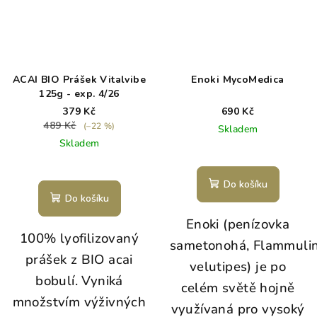
ACAI BIO Prášek Vitalvibe
Enoki MycoMedica
125g - exp. 4/26
379 Kč
690 Kč
489 Kč
(–22 %)
Skladem
Skladem
Do košíku
Do košíku
Enoki (penízovka
100% lyofilizovaný
sametonohá, Flammuli
prášek z BIO acai
velutipes) je po
bobulí. Vyniká
celém světě hojně
množstvím výživných
využívaná pro vysoký