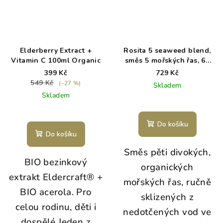
Elderberry Extract +
Rosita 5 seaweed blend,
Vitamin C 100ml Organic
směs 5 mořských řas, 60
kapslí
399 Kč
729 Kč
549 Kč
(–27 %)
Skladem
Skladem
Do košíku
Do košíku
Směs pěti divokých,
BIO bezinkový
organických
extrakt Eldercraft® +
mořských řas, ručně
BIO acerola. Pro
sklizených z
celou rodinu, děti i
nedotčených vod ve
dospělé.Jeden z