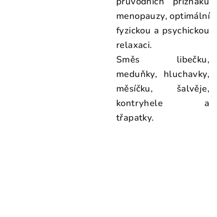
průvodních příznaků
menopauzy, optimální
fyzickou a psychickou
relaxaci.
Směs libečku,
meduňky, hluchavky,
měsíčku, šalvěje,
kontryhele a
třapatky.