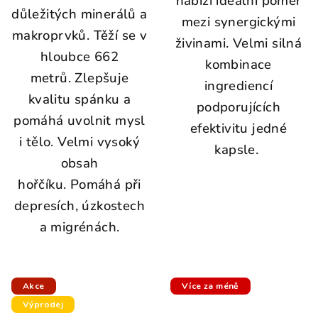
nabízí ideální poměr
důležitých minerálů a
mezi synergickými
makroprvků. Těží se v
živinami. Velmi silná
hloubce 662
kombinace
metrů. Zlepšuje
ingrediencí
kvalitu spánku a
podporujících
pomáhá uvolnit mysl
efektivitu jedné
i tělo. Velmi vysoký
kapsle.
obsah
hořčíku. Pomáhá při
depresích, úzkostech
a migrénách.
Akce
Více za méně
Výprodej