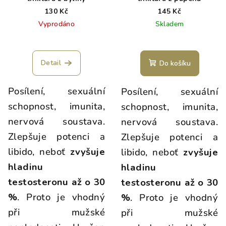
130 Kč
145 Kč
Vyprodáno
Skladem
Detail
Do košíku
Posílení, sexuální
Posílení, sexuální
schopnost, imunita,
schopnost, imunita,
nervová soustava.
nervová soustava.
Zlepšuje potenci a
Zlepšuje potenci a
libido, neboť
zvyšuje
libido, neboť
zvyšuje
hladinu
hladinu
testosteronu až o 30
testosteronu až o 30
%
. Proto je vhodný
%
. Proto je vhodný
při mužské
při mužské