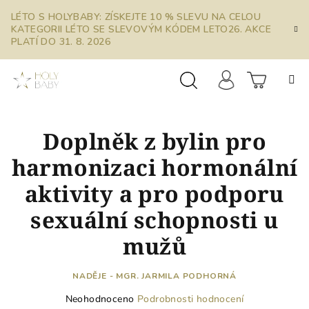
Přejít
LÉTO S HOLYBABY: ZÍSKEJTE 10 % SLEVU NA CELOU
na
KATEGORII LÉTO SE SLEVOVÝM KÓDEM LETO26. AKCE
obsah
PLATÍ DO 31. 8. 2026
Prázdn
Hledat
Přihlášení
Doplněk z bylin pro
košík
harmonizaci hormonální
aktivity a pro podporu
sexuální schopnosti u
mužů
NADĚJE - MGR. JARMILA PODHORNÁ
Průměrné
Neohodnoceno
Podrobnosti hodnocení