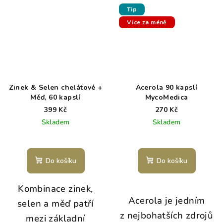
Tip
Více za méně
Zinek & Selen chelátové +
Acerola 90 kapslí
Měď, 60 kapslí
MycoMedica
399 Kč
270 Kč
Skladem
Skladem
Do košíku
Do košíku
Kombinace zinek,
Acerola je jedním
selen a měď patří
z nejbohatších zdrojů
mezi základní