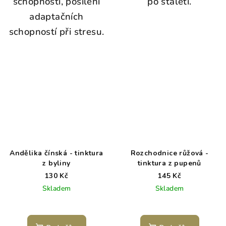
schopností, posílení
po staletí.
adaptačních
schopností při stresu.
Andělika čínská - tinktura
Rozchodnice růžová -
z byliny
tinktura z pupenů
130 Kč
145 Kč
Skladem
Skladem