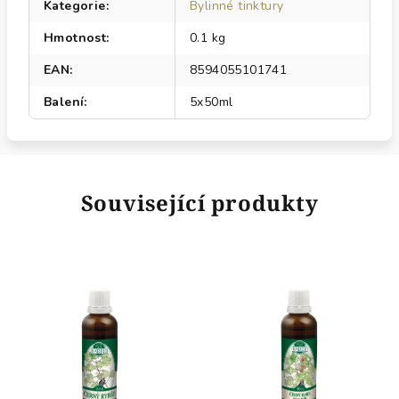
Kategorie
:
Bylinné tinktury
Hmotnost
:
0.1 kg
EAN
:
8594055101741
Balení
:
5x50ml
Související produkty