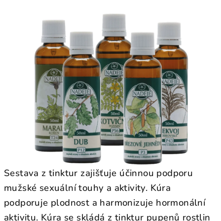
hodnocení
produktu
je
0,0
z
5
hvězdiček.
Sestava z tinktur zajišťuje účinnou podporu
mužské sexuální touhy a aktivity. Kúra
podporuje plodnost a harmonizuje hormonální
aktivitu. Kúra se skládá z tinktur pupenů rostlin