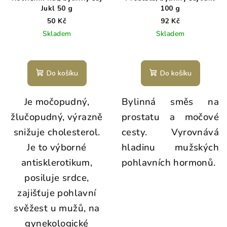
Jukl 50 g
100 g
50 Kč
92 Kč
Skladem
Skladem
Do košíku
Do košíku
Je močopudný,
Bylinná směs na
žlučopudný, výrazně
prostatu a močové
snižuje cholesterol.
cesty. Vyrovnává
Je to výborné
hladinu mužských
antisklerotikum,
pohlavních hormonů.
posiluje srdce,
zajišťuje pohlavní
svěžest u mužů, na
gynekologické