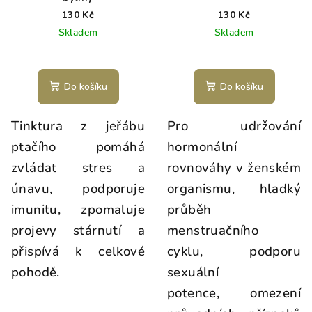
130 Kč
130 Kč
Skladem
Skladem
Do košíku
Do košíku
Tinktura z jeřábu
Pro u
držování
ptačího pomáhá
hormonální
zvládat stres a
rovnováhy v ženském
únavu, podporuje
organismu, hladký
imunitu, zpomaluje
průběh
projevy stárnutí a
menstruačního
přispívá k celkové
cyklu, podporu
pohodě.
sexuální
potence, omezení