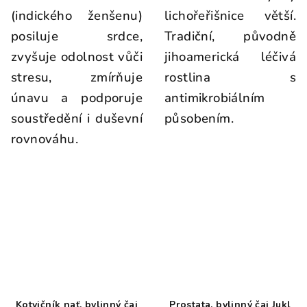
(indického ženšenu)
lichořeřišnice větší.
posiluje srdce,
Tradiční, původně
zvyšuje odolnost vůči
jihoamerická léčivá
stresu, zmírňuje
rostlina s
únavu a podporuje
antimikrobiálním
soustředění i duševní
působením.
rovnováhu.
Kotvičník nať, bylinný čaj
Prostata, bylinný čaj Jukl