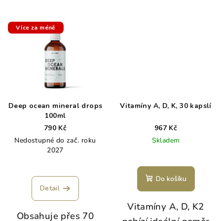
Více za méně
Deep ocean mineral drops
Vitamíny A, D, K, 30 kapslí
100ml
790 Kč
967 Kč
Nedostupné do zač. roku
Skladem
2027
Do košíku
Detail
Vitamíny A, D, K2
Obsahuje přes 70