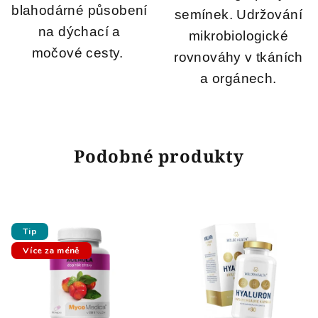
blahodárné působení
semínek. Udržování
na dýchací a
mikrobiologické
močové cesty.
rovnováhy v tkáních
a orgánech.
Podobné produkty
Tip
Více za méně