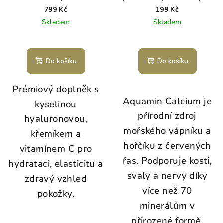
799 Kč
199 Kč
Skladem
Skladem
Do košíku
Do košíku
Prémiový doplněk s
Aquamin Calcium je
kyselinou
přírodní zdroj
hyaluronovou,
mořského vápníku a
křemíkem a
hořčíku z červených
vitamínem C pro
řas. Podporuje kosti,
hydrataci, elasticitu a
svaly a nervy díky
zdravý vzhled
více než 70
pokožky.
minerálům v
přirozené formě.