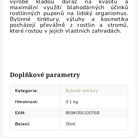
výrobě kladou důraz na kvalitu a
maximální využití blahodárných účinků
rostlinných pupenů na lidský organismus.
Bylinné tinktury, výluhy a kosmetika
pocházejí převážně z rostlin a stromů,
které rostou v jejich vlastních zahradách.
Doplňkové parametry
Kategorie
:
Bylinné tinktury
Hmotnost
:
0.1 kg
EAN
:
8594055100768
Balení
:
50ml