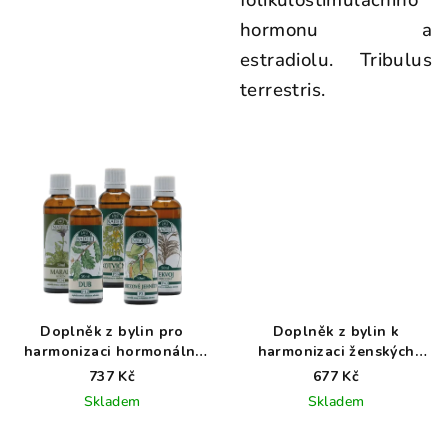
folikulostimulačního
hormonu a
estradiolu. Tribulus
terrestris.
Doplněk z bylin pro
Doplněk z bylin k
harmonizaci hormonální
harmonizaci ženských
aktivity a pro podporu
reprodukčních a
737 Kč
677 Kč
sexuální schopnosti u
hormonálních funkcí
Skladem
Skladem
mužů