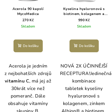
Acerola 90 kapslí
Kyselina hyaluronová s
MycoMedica
biotinem, kolagenem a
zinkem, 90 kapslí
270 Kč
990 Kč
WoldoHealth
Skladem
Skladem
Do košíku
Do košíku
Acerola je jedním
NOVÁ 2X ÚČINNĚJŠÍ
z nejbohatších zdrojů
RECEPTURA!
Jedinečná
vitamínu C
, má jej až
kombinace
30krát více než
tabletek kyseliny
pomeranč. Dále
hyaluronové s
obsahuje vitamíny
kolagenem, zinkem
skupiny B,
Albion® a biotinem.