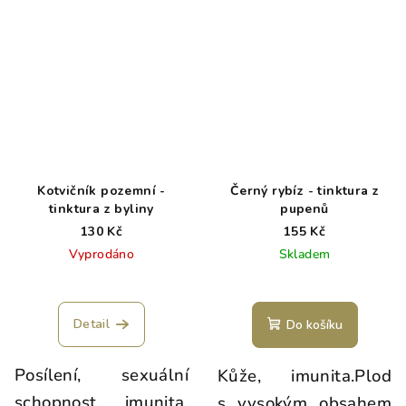
Kotvičník pozemní -
Černý rybíz - tinktura z
tinktura z byliny
pupenů
130 Kč
155 Kč
Vyprodáno
Skladem
Detail
Do košíku
Posílení, sexuální
Kůže, imunita.Plod
schopnost, imunita,
s vysokým obsahem