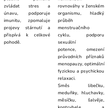
zvládat stres a
rovnováhy v ženském
únavu, podporuje
organismu, hladký
imunitu, zpomaluje
průběh
projevy stárnutí a
menstruačního
přispívá k celkové
cyklu, podporu
pohodě.
sexuální
potence, omezení
průvodních příznaků
menopauzy, optimální
fyzickou a psychickou
relaxaci.
Směs libečku,
meduňky, hluchavky,
měsíčku, šalvěje,
kontryhele a