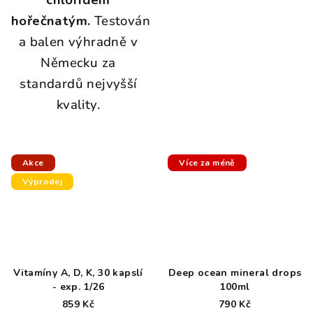
n
hořečnatým.
Testován
í
a balen výhradně v
z
Německu za
d
standardů nejvyšší
r
kvality.
o
j
m
Akce
Více za méně
o
Výprodej
ř
s
k
é
Vitamíny A, D, K, 30 kapslí
Deep ocean mineral drops
h
- exp. 1/26
100ml
859 Kč
790 Kč
o