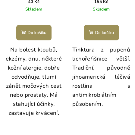
40 Kč
155 Kč
Skladem
Skladem
Do košíku
Do košíku
Na bolest kloubů,
Tinktura z pupenů
ekzémy, dnu, některé
lichořeřišnice větší.
kožní alergie, dobře
Tradiční, původně
odvodňuje, tlumí
jihoamerická léčivá
zánět močových cest
rostlina s
nebo prostaty. Má
antimikrobiálním
stahující účinky,
působením.
zastavuje krvácení.