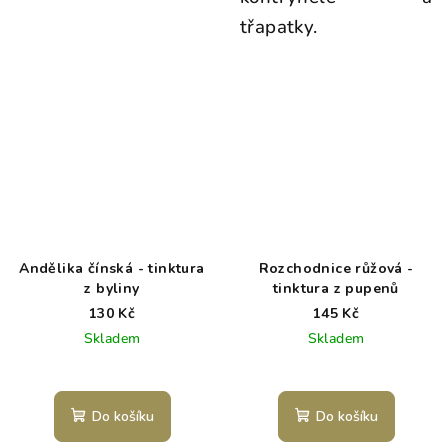
třapatky.
Andělika čínská - tinktura
Rozchodnice růžová -
z byliny
tinktura z pupenů
130 Kč
145 Kč
Skladem
Skladem
Do košíku
Do košíku