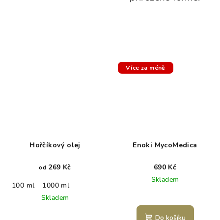
C
C
h
a
Více za méně
t
G
P
T
ř
e
k
A
q
Hořčíkový olej
Enoki MycoMedica
u
269 Kč
690 Kč
od
a
Skladem
m
100 ml
1000 ml
Skladem
i
n
Do košíku