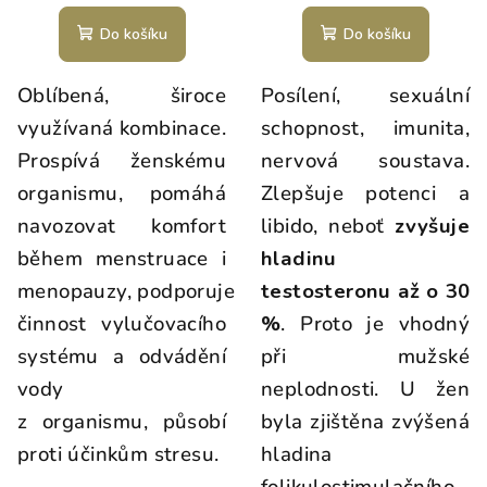
Do košíku
Do košíku
Oblíbená, široce
Posílení, sexuální
využívaná kombinace.
schopnost, imunita,
Prospívá ženskému
nervová soustava.
organismu, pomáhá
Zlepšuje potenci a
navozovat komfort
libido, neboť
zvyšuje
během menstruace i
hladinu
menopauzy, podporuje
testosteronu až o 30
činnost vylučovacího
%
. Proto je vhodný
systému a odvádění
při mužské
vody
neplodnosti. U žen
z organismu, působí
byla zjištěna zvýšená
proti účinkům stresu.
hladina