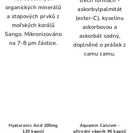
třech formách -
organických minerálů
askorbylpalmitát
a stopových prvků z
(ester-C), kyselinu
mořských korálů
askorbovou a
Sango. Mikronizováno
askorbát sodný,
na 7-8 μm částice.
doplněné o prášek z
camu camu.
Hyaluronic Acid 200mg
Aquamin Calcium -
120 kapslí
přírodní vápník 90 kapslí