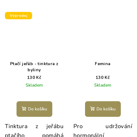
Výprodej
Ptačí jeřáb - tinktura z
Femina
byliny
130 Kč
130 Kč
Skladem
Skladem
Do košíku
Do košíku
Tinktura z jeřábu
Pro u
držování
ptačího pomáhá
hormonální