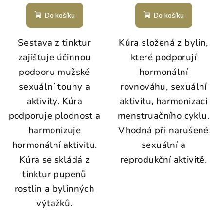
Do košíku
Do košíku
Sestava z tinktur
Kúra složená z bylin,
zajišťuje účinnou
které podporují
podporu mužské
hormonální
sexuální touhy a
rovnováhu, sexuální
aktivity. Kúra
aktivitu, harmonizaci
podporuje plodnost a
menstruačního cyklu.
harmonizuje
Vhodná při na
rušené
hormonální aktivitu.
sexuální a
Kúra se skládá z
reprodukční aktivitě.
tinktur pupenů
rostlin a bylinných
výtažků.