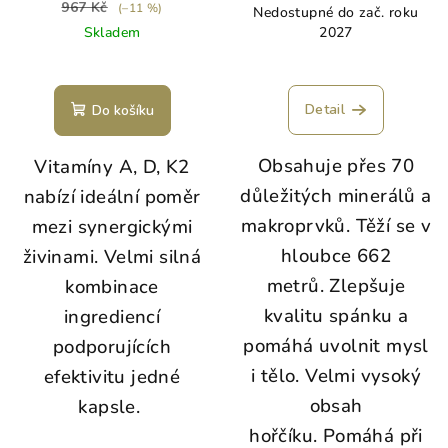
967 Kč
(–11 %)
Nedostupné do zač. roku
v
Skladem
2027
á
p
Detail
n
Do košíku
í
Obsahuje přes 70
Vitamíny A, D, K2
k
důležitých minerálů a
nabízí ideální poměr
u
makroprvků. Těží se v
mezi synergickými
a
hloubce 662
živinami. Velmi silná
h
metrů. Zlepšuje
kombinace
o
kvalitu spánku a
ingrediencí
ř
pomáhá uvolnit mysl
podporujících
č
i tělo. Velmi vysoký
efektivitu jedné
í
obsah
kapsle.
k
hořčíku. Pomáhá při
u