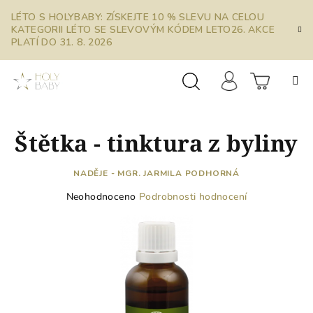
Přejít
LÉTO S HOLYBABY: ZÍSKEJTE 10 % SLEVU NA CELOU
na
KATEGORII LÉTO SE SLEVOVÝM KÓDEM LETO26. AKCE
obsah
PLATÍ DO 31. 8. 2026
Prázdn
Hledat
Přihlášení
Štětka - tinktura z byliny
košík
NADĚJE - MGR. JARMILA PODHORNÁ
Průměrné
Neohodnoceno
Podrobnosti hodnocení
hodnocení
produktu
je
0,0
z
5
hvězdiček.