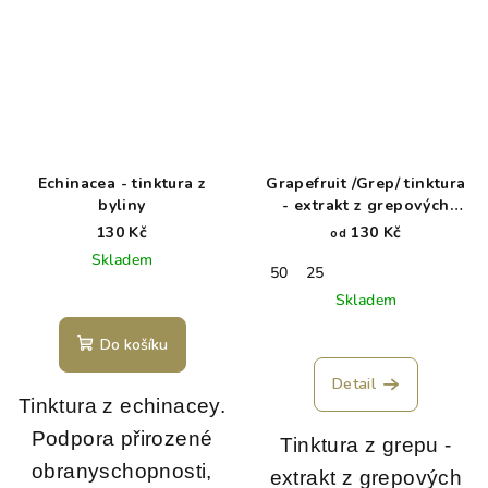
Echinacea - tinktura z
Grapefruit /Grep/ tinktura
byliny
- extrakt z grepových
semínek
130 Kč
130 Kč
od
Skladem
50
25
Skladem
Do košíku
Detail
Tinktura z echinacey.
Podpora přirozené
Tinktura z grepu -
obranyschopnosti,
extrakt z grepových