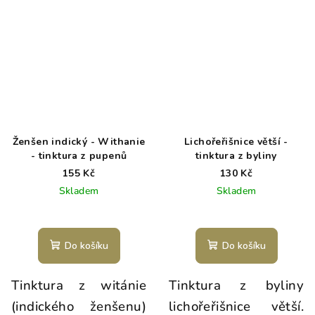
Ženšen indický - Withanie
Lichořeřišnice větší -
- tinktura z pupenů
tinktura z byliny
155 Kč
130 Kč
Skladem
Skladem
Do košíku
Do košíku
Tinktura z witánie
Tinktura z byliny
(indického ženšenu)
lichořeřišnice větší.