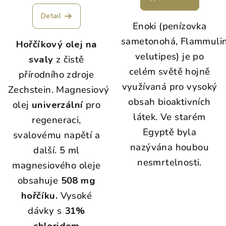
C
Detail
a
Enoki (penízovka
l
sametonohá, Flammuli
Hořčíkový olej na
c
velutipes) je po
svaly
z čistě
i
celém světě hojně
přírodního zdroje
u
využívaná pro vysoký
Zechstein. Magnesiový
m
obsah bioaktivních
olej
univerzální
pro
j
látek. Ve starém
regeneraci,
e
Egyptě byla
svalovému napětí a
p
nazývána houbou
další. 5 ml
ř
nesmrtelnosti.
magnesiového oleje
í
obsahuje
508 mg
r
hořčíku.
Vysoké
o
dávky s
31%
d
chloridem