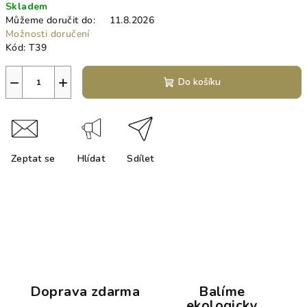
Skladem
cena:
Můžeme doručit do:
11.8.2026
Možnosti doručení
Kód:
T39
−
+
Do košíku
Zeptat se
Hlídat
Sdílet
Doprava zdarma
Balíme
ekologicky