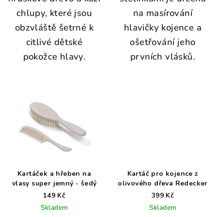
chlupy, které jsou
na masírování
obzvláště šetrné k
hlavičky kojence a
citlivé dětské
ošetřování jeho
pokožce hlavy.
prvních vlásků.
Kartáček a hřeben na
Kartáč pro kojence z
vlasy super jemný - šedý
olivového dřeva Redecker
149 Kč
399 Kč
Skladem
Skladem