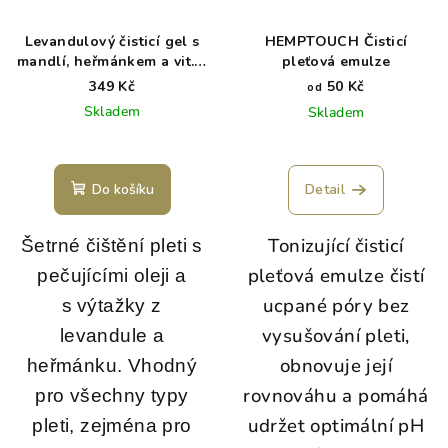
Levandulový čisticí gel s
HEMPTOUCH Čisticí
mandlí, heřmánkem a vit. E
pleťová emulze
BIO 100 ml
349 Kč
50 Kč
od
Skladem
Skladem
Do košíku
Detail
Tonizující čisticí
Šetrné čištění pleti s
pleťová emulze čistí
pečujícími oleji a
ucpané póry bez
s výtažky z
vysušování pleti,
levandule a
obnovuje její
heřmánku. Vhodný
rovnováhu a pomáhá
pro všechny typy
udržet optimální pH
pleti, zejména pro