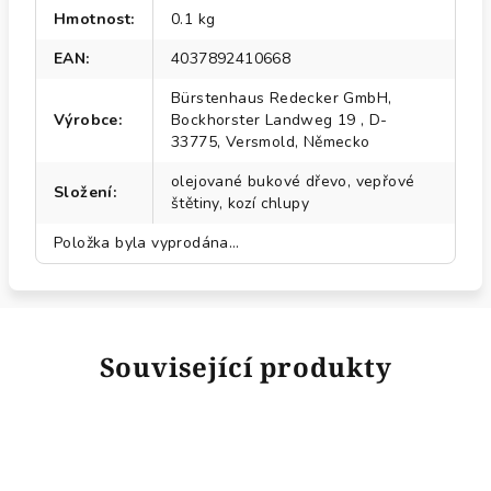
Hmotnost
:
0.1 kg
EAN
:
4037892410668
Bürstenhaus Redecker GmbH,
Výrobce
:
Bockhorster Landweg 19 , D-
33775, Versmold, Německo
olejované bukové dřevo, vepřové
Složení
:
štětiny, kozí chlupy
Položka byla vyprodána…
Související produkty