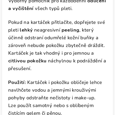
Výborný pomocník pro každodenní
odlíčení
a vyčištění
všech typů pleti.
Pokud na kartáček přitlačíte, dopřejete své
pleti
lehký
neagresivní
peeling
, který
účinně odstraní odumřelé kožní buňky a
zároveň nebude pokožku zbytečně dráždit.
Kartáček je tak vhodný i pro jemnou a
citlivou pokožku
náchylnou k podráždění a
přesušení.
Použití:
Kartáček i pokožku obličeje lehce
navlhčete vodou a jemnými krouživými
pohyby odstraňte nečistoty i make-up.
Lze použít samotný nebo s oblíbeným
čistícím gelem či pěnou.