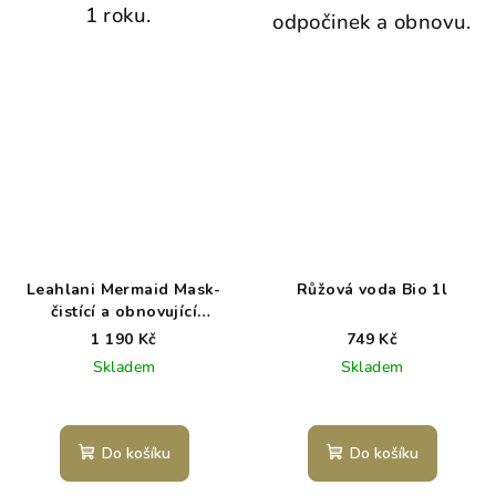
1 roku.
odpočinek a obnovu.
Leahlani Mermaid Mask-
Růžová voda Bio 1l
čistící a obnovující
superfood maska
1 190 Kč
749 Kč
Skladem
Skladem
Do košíku
Do košíku