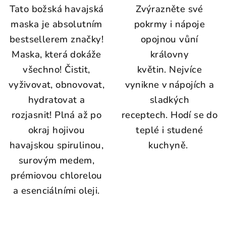
Tato božská havajská
Zvýrazněte své
maska je absolutním
pokrmy i nápoje
bestsellerem značky!
opojnou vůní
Maska, která dokáže
královny
všechno! Čistit,
květin. Nejvíce
vyživovat, obnovovat,
vynikne v nápojích a
hydratovat a
sladkých
rozjasnit! Plná až po
receptech. Hodí se do
okraj hojivou
teplé i studené
havajskou spirulinou,
kuchyně.
surovým medem,
prémiovou chlorelou
a esenciálními oleji.