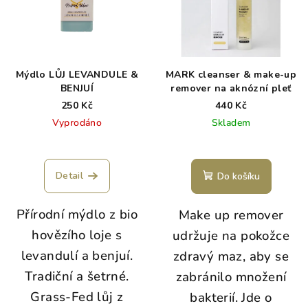
Mýdlo LŮJ LEVANDULE &
MARK cleanser & make-up
BENJUÍ
remover na aknózní pleť
250 Kč
440 Kč
Vyprodáno
Skladem
Detail
Do košíku
Přírodní mýdlo z bio
Make up remover
hovězího loje s
udržuje na pokožce
levandulí a benjuí.
zdravý maz, aby se
Tradiční a šetrné.
zabránilo množení
Grass-Fed lůj z
bakterií. Jde o