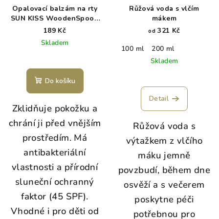
Opalovací balzám na rty
Růžová voda s vlčím
SUN KISS WoodenSpoon
mákem
4,3 ml
189 Kč
321 Kč
od
Skladem
100 ml
200 ml
Skladem
Do košíku
Detail
Zklidňuje pokožku a
chrání ji před vnějším
Růžová voda s
prostředím. Má
výtažkem z vlčího
antibakteriální
máku jemně
vlastnosti a přírodní
povzbudí, během dne
sluneční ochranný
osvěží a s večerem
faktor (45 SPF).
poskytne péči
Vhodné i pro děti od
potřebnou pro