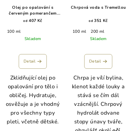
Olej po opalování s
Chrpová voda s Tremellou
červeným pomerančem
WoodenSpoon
407 Kč
351 Kč
od
od
100 ml
100 ml
200 ml
Skladem
Skladem
Detail
Detail
Zklidňující olej po
Chrpa je vílí bylina,
opalování pro tělo i
klenot každé louky a
obličej. Hydratuje,
stává se čím dál
osvěžuje a je vhodný
vzácnější. Chrpový
pro všechny typy
hydrolát odvane
pleti, včetně dětské.
stopy únavy tváře,
obzvlášť okolí
očí
,