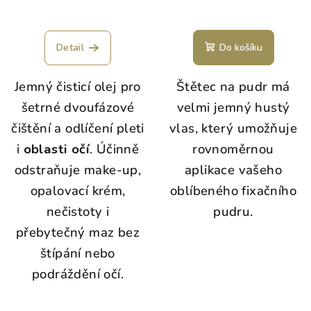
Detail
Do košíku
Jemný čisticí olej pro
Štětec na pudr má
šetrné dvoufázové
velmi jemný hustý
čištění a odlíčení pleti
vlas, který umožňuje
i
oblasti očí
. Účinně
rovnoměrnou
odstraňuje make-up,
aplikace vašeho
opalovací krém,
oblíbeného fixačního
nečistoty i
pudru.
přebytečný maz bez
štípání nebo
podráždění očí.