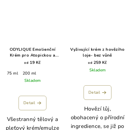
ODYLIQUE Emolienční
Vyživující krém z hovězího
Krém pro Atopickou a
loje- bez vůně
Citlivou Pokožku - REPAIR
19 Kč
259 Kč
od
od
Skladem
75 ml
200 ml
Skladem
Detail
Detail
Hovězí lůj,
obohacený o přírodní
Všestranný tělový a
ingredience, se již po
pleťový krém/emulze