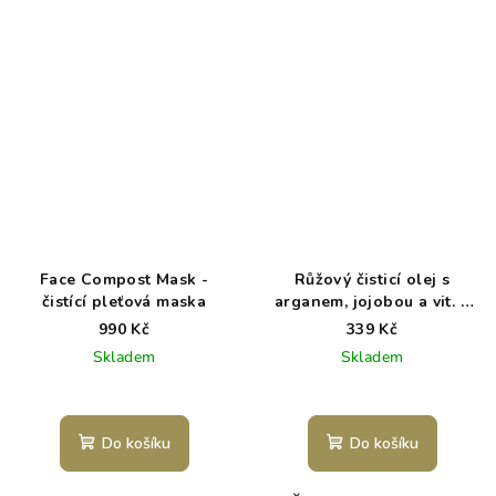
Face Compost Mask -
Růžový čisticí olej s
čistící pleťová maska
arganem, jojobou a vit. E
Bio 100 ml
990 Kč
339 Kč
Skladem
Skladem
Do košíku
Do košíku