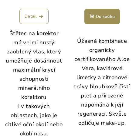
Detail
Do košíku
Štětec na korektor
Úžasná kombinace
má velmi hustý
organicky
zaoblený vlas, který
certifikovaného Aloe
umožňuje dosáhnout
Vera, kaviárové
maximální krycí
limetky a citronové
schopnosti
trávy hloubkově čistí
minerálního
pleť a přirozeně
korektoru
napomáhá k její
i v takových
regeneraci. Skvěle
oblastech, jako je
odličuje make-up.
citlivé oční okolí nebo
okolí nosu.