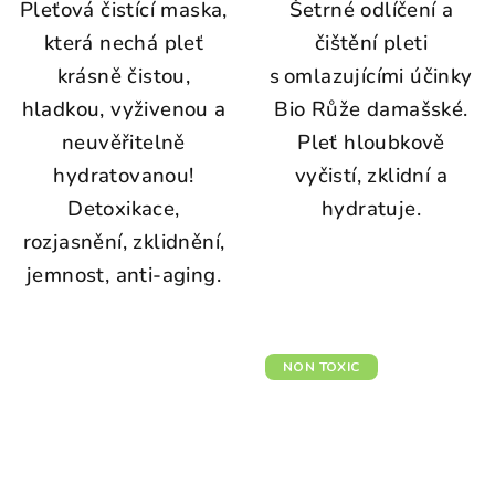
Pleťová čistící maska,
Šetrné odlíčení a
která nechá pleť
čištění pleti
krásně čistou,
s omlazujícími účinky
hladkou, vyživenou a
Bio Růže damašské.
neuvěřitelně
Pleť hloubkově
hydratovanou!
vyčistí, zklidní a
Detoxikace,
hydratuje.
rozjasnění, zklidnění,
jemnost, anti-aging.
NON TOXIC