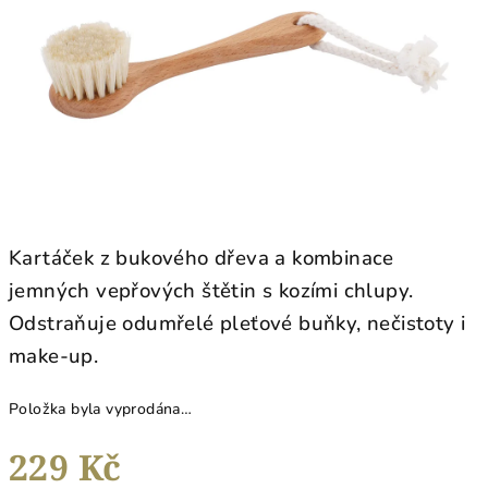
hvězdiček.
Kartáček z bukového dřeva a kombinace
jemných vepřových štětin s kozími chlupy.
Odstraňuje odumřelé pleťové buňky, nečistoty i
make-up.
Položka byla vyprodána…
229 Kč