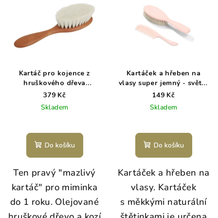
Kartáč pro kojence z
Kartáček a hřeben na
hruškového dřeva
vlasy super jemný - světle
Redecker
růžová
379 Kč
149 Kč
Skladem
Skladem
Do košíku
Do košíku
Ten pravý "mazlivý
Kartáček a hřeben na
kartáč" pro miminka
vlasy. Kartáček
do 1 roku. Olejované
s měkkými naturální
hruškové dřevo a kozí
štětinkami je určena