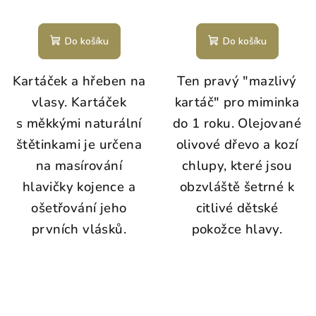
Do košíku
Do košíku
Kartáček a hřeben na
Ten pravý "mazlivý
vlasy. Kartáček
kartáč" pro miminka
s měkkými naturální
do 1 roku. Olejované
štětinkami je určena
olivové dřevo a kozí
na masírování
chlupy, které jsou
hlavičky kojence a
obzvláště šetrné k
ošetřování jeho
citlivé dětské
prvních vlásků.
pokožce hlavy.