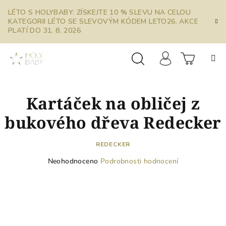
Přejít
LÉTO S HOLYBABY: ZÍSKEJTE 10 % SLEVU NA CELOU
na
KATEGORII LÉTO SE SLEVOVÝM KÓDEM LETO26. AKCE
obsah
PLATÍ DO 31. 8. 2026
Prázdn
Hledat
Přihlášení
Kartáček na obličej z
košík
bukového dřeva Redecker
REDECKER
Průměrné
Neohodnoceno
Podrobnosti hodnocení
hodnocení
produktu
je
0,0
z
5