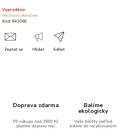
Měrná
Vyprodáno
cena:
Možnosti doručení
Kód:
641066
Zeptat se
Hlídat
Sdílet
Doprava zdarma
Balíme
ekologicky
Při nákupu nad 2500 Kč
Vaše balíčky pečlivě
platíme dopravu my!
balíme do recyklovaných