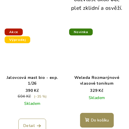
pleť zklidní a osvěží.
Akce
Novinka
Výprodej
Jalovcová mast bio - exp.
Weleda Rozmarýnové
1/26
vlasové tonikum
390 Kč
329 Kč
604 Kč
(–35 %)
Skladem
Skladem
Do košíku
Detail