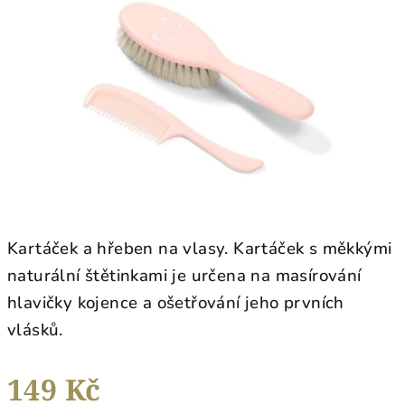
z
5
hvězdiček.
Kartáček a hřeben na vlasy. Kartáček s měkkými
naturální štětinkami je určena na masírování
hlavičky kojence a ošetřování jeho prvních
vlásků.
149 Kč