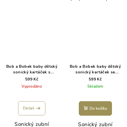
Bob a Bobek baby dětský
Bob a Bobek baby dětský
sonický kartáček s
sonický kartáček se
kosmonautem, 0-5 let, v
srdíčky, 0-5 let, v krabičce
599 Kč
599 Kč
krabičce
Vyprodáno
Skladem
Průměrné
hodnocení
produktu
Detail
Do košíku
je
5,0
Sonický zubní
Sonický zubní
z