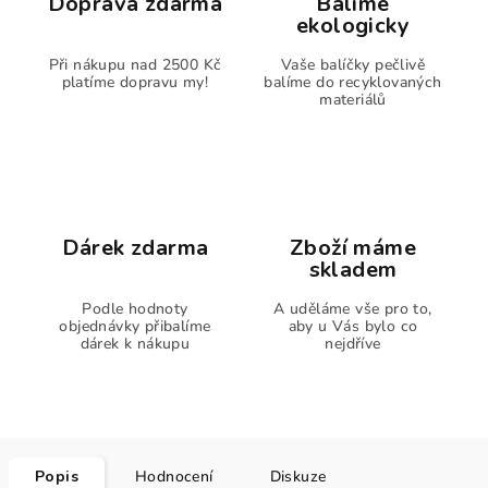
Doprava zdarma
Balíme
ekologicky
Při nákupu nad 2500 Kč
Vaše balíčky pečlivě
platíme dopravu my!
balíme do recyklovaných
materiálů
Dárek zdarma
Zboží máme
skladem
Podle hodnoty
A uděláme vše pro to,
objednávky přibalíme
aby u Vás bylo co
dárek k nákupu
nejdříve
Popis
Hodnocení
Diskuze