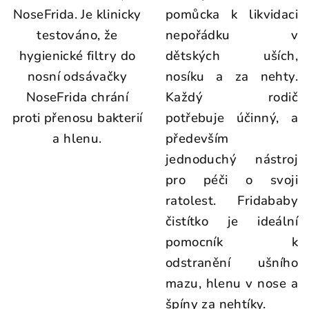
NoseFrida. Je klinicky
pomůcka k likvidaci
testováno, že
nepořádku v
hygienické filtry do
dětských uších,
nosní odsávačky
nosíku a za nehty.
NoseFrida chrání
Každý rodič
proti přenosu bakterií
potřebuje účinný, a
a hlenu.
především
jednoduchý nástroj
pro péči o svoji
ratolest. Fridababy
čistítko je ideální
pomocník k
odstranění ušního
mazu, hlenu v nose a
špíny za nehtíky.