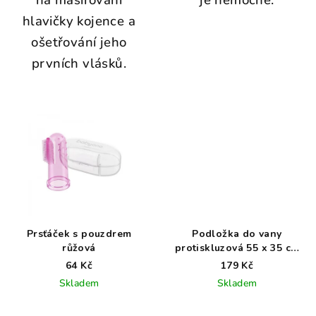
na masírování
je nemocné.
hlavičky kojence a
ošetřování jeho
prvních vlásků.
Prsťáček s pouzdrem
Podložka do vany
růžová
protiskluzová 55 x 35 cm
růžová
64 Kč
179 Kč
Skladem
Skladem