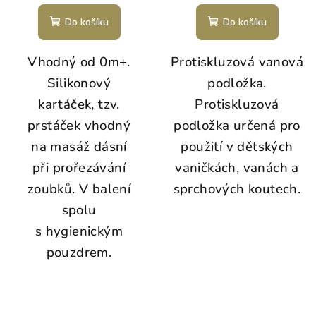
Do košíku
Do košíku
Vhodný od 0m+.
Protiskluzová vanová
Silikonový
podložka.
kartáček, tzv.
Protiskluzová
prsťáček vhodný
podložka určená pro
na masáž dásní
použití v dětských
při prořezávání
vaničkách, vanách a
zoubků. V balení
sprchových koutech.
spolu
s hygienickým
pouzdrem.