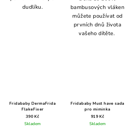
dudlíku.
bambusových vláken
můžete používat od
prvních dnů života
vašeho dítěte.
Fridababy DermaFrida
Fridababy Must have sada
FlakeFixer
pro miminka
390 Kč
919 Kč
Skladem
Skladem