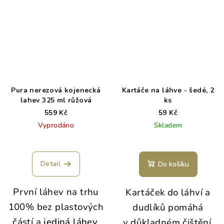
Pura nerezová kojenecká
Kartáče na láhve - šedé, 2
lahev 325 ml růžová
ks
559 Kč
59 Kč
Vyprodáno
Skladem
Detail
Do košíku
První láhev na trhu
Kartáček do láhví a
100% bez plastových
dudlíků pomáhá
částí a
jediná láhev,
v důkladném čištění.