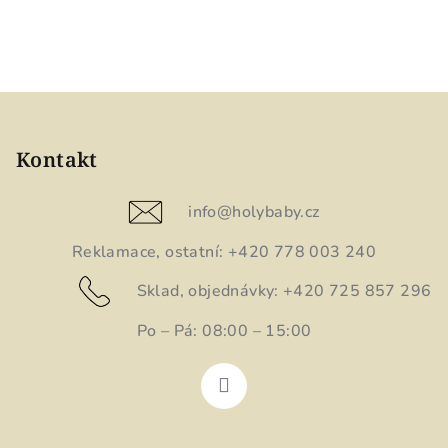
Z
á
p
Kontakt
a
t
info
@
holybaby.cz
í
Reklamace, ostatní: +420 778 003 240
Sklad, objednávky: +420 725 857 296
Po – Pá: 08:00 – 15:00