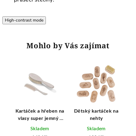
High-contrast mode
Mohlo by Vás zajímat
ave
Kartáček a hřeben na
Dětský kartáček na
Fri
ka
vlasy super jemný -
nehty
na
šedý
Skladem
Skladem