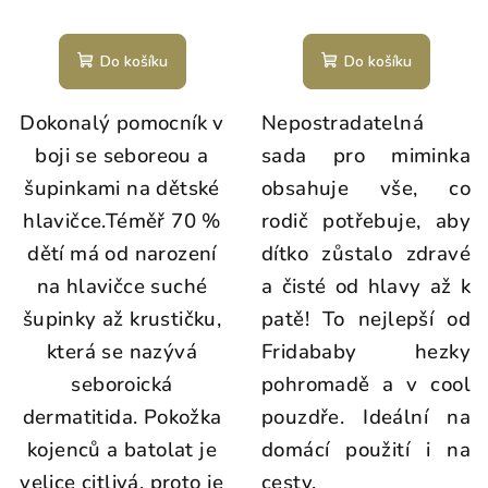
Do košíku
Do košíku
Dokonalý pomocník v
Nepostradatelná
boji se seboreou a
sada pro miminka
šupinkami na dětské
obsahuje vše, co
hlavičce.Téměř 70 %
rodič potřebuje, aby
dětí má od narození
dítko zůstalo zdravé
na hlavičce suché
a čisté od hlavy až k
šupinky až krustičku,
patě! To nejlepší od
která se nazývá
Fridababy hezky
seboroická
pohromadě a v cool
dermatitida. Pokožka
pouzdře. Ideální na
kojenců a batolat je
domácí použití i na
velice citlivá, proto je
cesty.