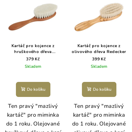
Kartáč pro kojence z
Kartáč pro kojence z
hruškového dřeva
olivového dřeva Redecker
Redecker
379 Kč
399 Kč
Skladem
Skladem
Do košíku
Do košíku
Ten pravý "mazlivý
Ten pravý "mazlivý
kartáč" pro miminka
kartáč" pro miminka
do 1 roku. Olejované
do 1 roku. Olejované