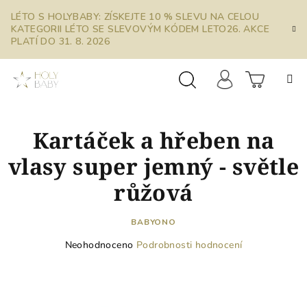
Přejít
LÉTO S HOLYBABY: ZÍSKEJTE 10 % SLEVU NA CELOU
na
KATEGORII LÉTO SE SLEVOVÝM KÓDEM LETO26. AKCE
obsah
PLATÍ DO 31. 8. 2026
Prázdn
Hledat
Přihlášení
Kartáček a hřeben na
košík
vlasy super jemný - světle
růžová
BABYONO
Průměrné
Neohodnoceno
Podrobnosti hodnocení
hodnocení
produktu
je
0,0