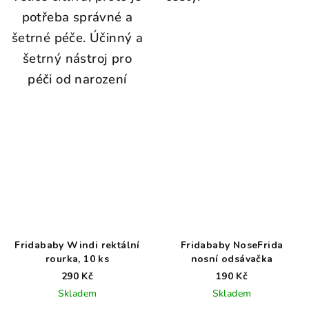
potřeba správné a
šetrné péče. Účinný a
šetrný nástroj pro
péči od narození
Fridababy Windi rektální
Fridababy NoseFrida
rourka, 10 ks
nosní odsávačka
290 Kč
190 Kč
Skladem
Skladem