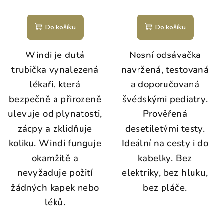
Do košíku
Do košíku
Windi je dutá
Nosní odsávačka
trubička vynalezená
navržená, testovaná
lékaři, která
a doporučovaná
bezpečně a přirozeně
švédskými pediatry.
ulevuje od plynatosti,
Prověřená
zácpy a zklidňuje
desetiletými testy.
koliku. Windi funguje
Ideální na cesty i do
okamžitě a
kabelky. Bez
nevyžaduje požití
elektriky, bez hluku,
žádných kapek nebo
bez pláče.
léků.