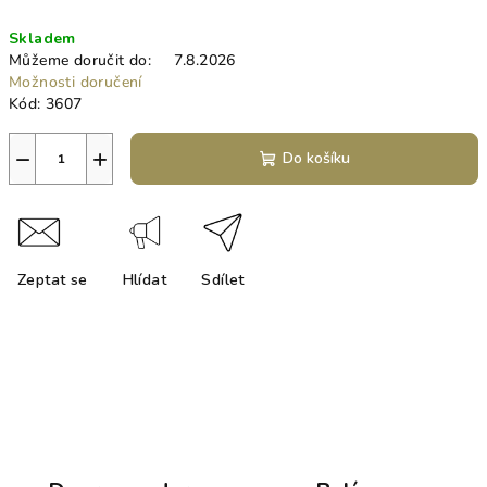
Měrná
Skladem
cena:
Můžeme doručit do:
7.8.2026
Možnosti doručení
Kód:
3607
−
+
Do košíku
Zeptat se
Hlídat
Sdílet