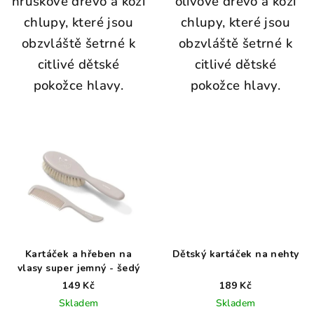
hruškové dřevo a kozí
olivové dřevo a kozí
chlupy, které jsou
chlupy, které jsou
obzvláště šetrné k
obzvláště šetrné k
citlivé dětské
citlivé dětské
pokožce hlavy.
pokožce hlavy.
Kartáček a hřeben na
Dětský kartáček na nehty
vlasy super jemný - šedý
149 Kč
189 Kč
Skladem
Skladem