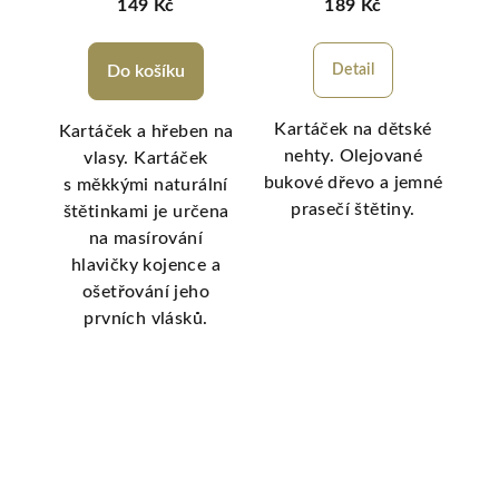
149 Kč
189 Kč
Do košíku
Detail
Kartáček na dětské
sada
Kartáček a hřeben na
nehty. Olejované
huje
vlasy. Kartáček
k
bukové dřevo a jemné
s měkkými naturální
prasečí štětiny.
tko
štětinkami je určena
šet
isté
na masírování
p
! To
hlavičky kojence a
ba
baby
ošetřování jeho
a v
prvních vlásků.
ální
i na