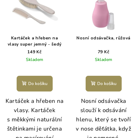
Kartáček a hřeben na
Nosní odsávačka, růžová
vlasy super jemný - šedý
149 Kč
79 Kč
Skladem
Skladem
Do košíku
Do košíku
Kartáček a hřeben na
Nosní odsávačka
vlasy. Kartáček
slouží k odsávání
s měkkými naturální
hlenu, který se tvoří
štětinkami je určena
v nose děťátka, když