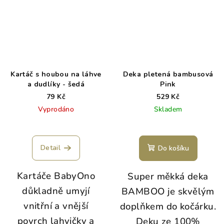
Kartáč s houbou na láhve
Deka pletená bambusová
a dudlíky - šedá
Pink
79 Kč
529 Kč
Vyprodáno
Skladem
Detail
Do košíku
Kartáče BabyOno
Super měkká deka
důkladně umyjí
BAMBOO je skvělým
vnitřní a vnější
doplňkem do kočárku.
povrch lahvičky a
Deku ze 100%