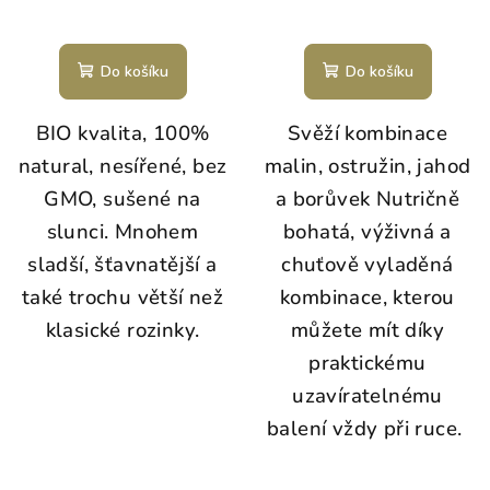
Do košíku
Do košíku
BIO kvalita, 100%
Svěží kombinace
natural, nesířené, bez
malin, ostružin, jahod
GMO, sušené na
a borůvek Nutričně
slunci. Mnohem
bohatá, výživná a
sladší, šťavnatější a
chuťově vyladěná
také trochu větší než
kombinace, kterou
klasické rozinky.
můžete mít díky
praktickému
uzavíratelnému
balení vždy při ruce.