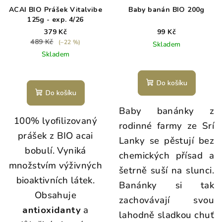
ACAI BIO Prášek Vitalvibe
Baby banán BIO 200g
125g - exp. 4/26
379 Kč
99 Kč
489 Kč
(–22 %)
Skladem
Skladem
Průměrné
hodnocení
produktu
Do košíku
je
Do košíku
5,0
Baby banánky z
z
100% lyofilizovaný
5
rodinné farmy ze Srí
hvězdiček.
prášek z BIO acai
Lanky se pěstují bez
bobulí. Vyniká
chemických přísad a
množstvím výživných
šetrně suší na slunci.
bioaktivních látek.
Banánky si tak
Obsahuje
zachovávají svou
antioxidanty
a
lahodně sladkou chuť