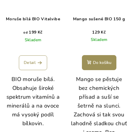
Moruše bílá BIO Vitalvibe
Mango sušené BIO 150 g
199 Kč
129 Kč
od
Skladem
Skladem
Detail
Do košíku
BIO moruše bílá.
Mango se pěstuje
Obsahuje široké
bez chemických
spektrum vitamínů a
přísad a suší se
minerálů a na ovoce
šetrně na slunci.
má vysoký podíl
Zachová si tak svou
bílkovin.
lahodně sladkou chuť