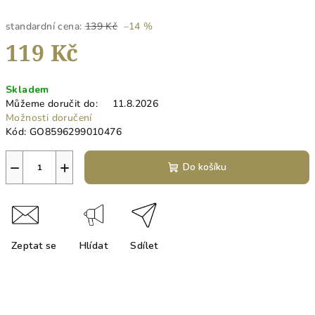
standardní cena:
139 Kč
–14 %
119 Kč
Měrná
Skladem
cena:
Můžeme doručit do:
11.8.2026
Možnosti doručení
Kód:
GO8596299010476
−
+
Do košíku
Zeptat se
Hlídat
Sdílet