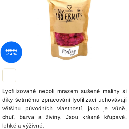
hvězdiček.
139 Kč
–14 %
Lyofilizované neboli mrazem sušené maliny si
díky šetrnému zpracování lyofilizací uchovávají
většinu původních vlastností, jako je vůně,
chuť, barva a živiny. Jsou krásně křupavé,
lehké a výživné.