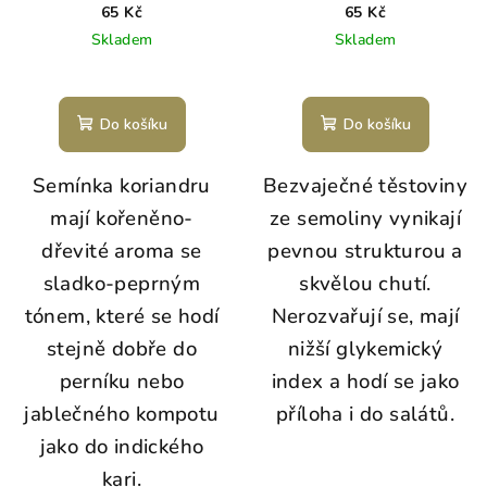
65 Kč
65 Kč
Skladem
Skladem
Do košíku
Do košíku
Semínka koriandru
Bezvaječné těstoviny
mají kořeněno-
ze semoliny vynikají
dřevité aroma se
pevnou strukturou a
sladko-peprným
skvělou chutí.
tónem, které se hodí
Nerozvařují se, mají
stejně dobře do
nižší glykemický
perníku nebo
index a hodí se jako
jablečného kompotu
příloha i do salátů.
jako do indického
kari.