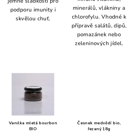
jemné sladkosti pro
minerálů, vlákniny a
podporu imunity i
chlorofylu. Vhodné k
skvělou chuť.
přípravě salátů, dipů,
pomazánek nebo
zeleninových jídel.
Vanilka mletá bourbon
Česnek medvědí bio,
BIO
řezaný 18g