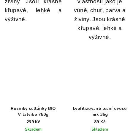
živiny. Jsou krásně
vlastností jako je
křupavé, lehké a
vůně, chuť, barva a
výživné.
živiny. Jsou krásně
křupavé, lehké a
výživné.
Rozinky sultánky BIO
Lyofilizované lesní ovoce
Vitalvibe 750g
mix 35g
239 Kč
89 Kč
Skladem
Skladem