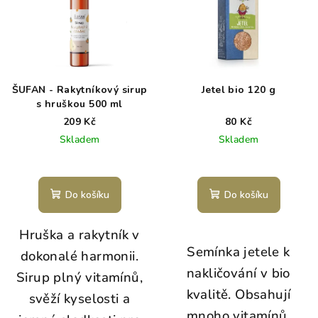
ŠUFAN - Rakytníkový sirup
Jetel bio 120 g
s hruškou 500 ml
209 Kč
80 Kč
Skladem
Skladem
Do košíku
Do košíku
Hruška a rakytník v
Semínka jetele k
dokonalé harmonii.
nakličování v bio
Sirup plný vitamínů,
kvalitě
. Obsahují
svěží kyselosti a
mnoho vitamínů,