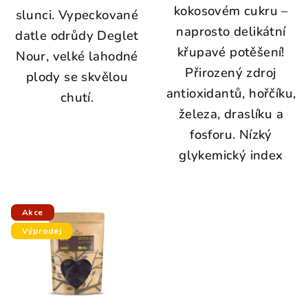
kokosovém cukru –
slunci. Vypeckované
naprosto delikátní
datle odrůdy Deglet
křupavé potěšení!
Nour, velké lahodné
Přirozený zdroj
plody se skvělou
antioxidantů, hořčíku,
chutí.
železa, draslíku a
fosforu. Nízký
glykemický index
Akce
Výprodej