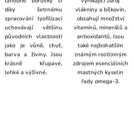
lahodné borůvky si
vynikající zdroj
díky šetrnému
vlákniny a bílkovin,
zpracování lyofilizací
obsahují množství
uchovávají většinu
vitamínů, minerálů a
původních vlastností
antioxidantů. Jsou
jako je vůně, chuť,
také nejbohatším
barva a živiny. Jsou
známým rostlinným
krásně křupavé,
zdrojem esenciálních
lehké a výživné.
mastných kyselin
řady omega-3.