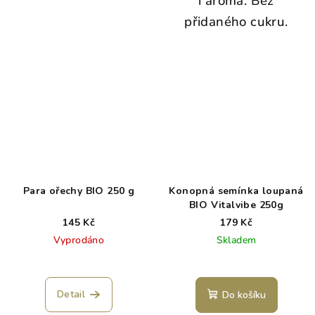
i aroma. Bez
přidaného cukru.
Para ořechy BIO 250 g
Konopná semínka loupaná
BIO Vitalvibe 250g
145 Kč
179 Kč
Vyprodáno
Skladem
Detail
Do košíku