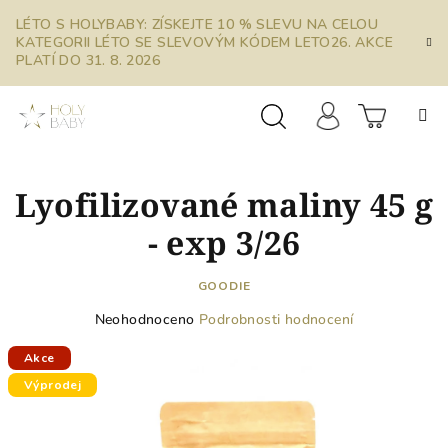
Přejít
LÉTO S HOLYBABY: ZÍSKEJTE 10 % SLEVU NA CELOU
na
KATEGORII LÉTO SE SLEVOVÝM KÓDEM LETO26. AKCE
obsah
PLATÍ DO 31. 8. 2026
Prázdn
Hledat
Přihlášení
Lyofilizované maliny 45 g
košík
- exp 3/26
GOODIE
Průměrné
Neohodnoceno
Podrobnosti hodnocení
hodnocení
produktu
Akce
je
Výprodej
0,0
z
5