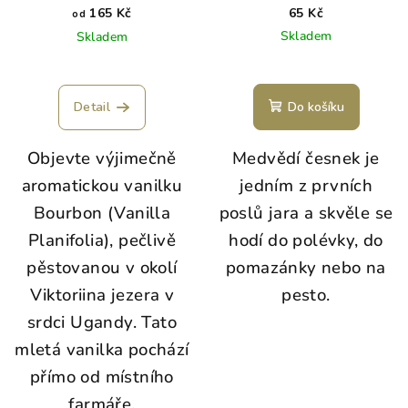
165 Kč
65 Kč
od
Skladem
Skladem
Detail
Do košíku
Objevte výjimečně
Medvědí česnek je
aromatickou vanilku
jedním z prvních
Bourbon (Vanilla
poslů jara a skvěle se
Planifolia), pečlivě
hodí do polévky, do
pěstovanou v okolí
pomazánky nebo na
Viktoriina jezera v
pesto.
srdci Ugandy. Tato
mletá vanilka pochází
přímo od místního
farmáře.