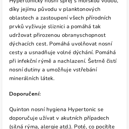
Hypertonický nosní sprej s mořskou vodou,
díky jejímu původu v planktonových
oblastech a zastoupení všech přírodních
prvků vyživuje sliznici a pomáhá tak
udržovat přirozenou obranyschopnost
dýchacích cest. Pomáhá uvolňovat nosní
cesty a usnadňuje volné dýchání. Pomáhá
při infekční rýmě a nachlazení. Šetrně čistí
nosní dutiny a umožňuje vstřebání
minerálních látek.
Doporučení:
Quinton nosní hygiena Hypertonic se
doporučuje užívat v akutních případech
(silná rýma, alergie atd.). Poté, co pocítíte