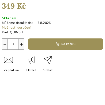
349 Kč
Měrná
Skladem
cena:
Můžeme doručit do:
7.8.2026
Možnosti doručení
Kód:
QUINSH
−
+
Do košíku
Zeptat se
Hlídat
Sdílet