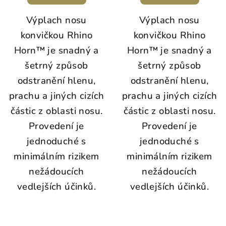
Výplach nosu
Výplach nosu
konvičkou Rhino
konvičkou Rhino
Horn™ je snadný a
Horn™ je snadný a
šetrný způsob
šetrný způsob
odstranění hlenu,
odstranění hlenu,
prachu a jiných cizích
prachu a jiných cizích
částic z oblasti nosu.
částic z oblasti nosu.
Provedení je
Provedení je
jednoduché s
jednoduché s
minimálním rizikem
minimálním rizikem
nežádoucích
nežádoucích
vedlejších účinků.
vedlejších účinků.