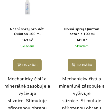
Nosní sprej pro děti
Nosní sprej Quinton
Quinton 100 ml
Isotonic 100 ml
349 Kč
349 Kč
Skladem
Skladem
Průměrné
hodnocení
produktu
Do košíku
Do košíku
je
5,0
Mechanicky čistí a
Mechanicky čistí a
z
5
minerálně zásobuje a
minerálně zásobuje a
hvězdiček.
vyživuje
vyživuje
sliznice. Stimuluje
sliznice.
Stimuluje
přirozenou obranu
přirozenou obranu