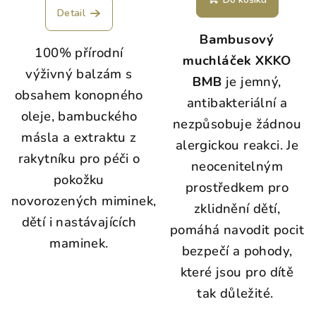
Detail
Bambusový
100% přírodní
muchláček XKKO
výživný balzám s
BMB
je jemný,
obsahem konopného
antibakteriální a
oleje, bambuckého
nezpůsobuje žádnou
másla a extraktu z
alergickou reakci. Je
rakytníku pro péči o
neocenitelným
pokožku
prostředkem pro
novorozených miminek,
zklidnění dětí,
dětí i nastávajících
pomáhá navodit pocit
maminek.
bezpečí a pohody,
které jsou pro dítě
tak důležité.