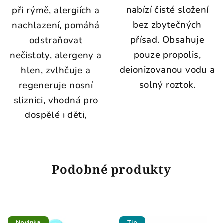
nabízí čisté složení
při rýmě, alergiích a
bez zbytečných
nachlazení, pomáhá
přísad. Obsahuje
odstraňovat
pouze propolis,
nečistoty, alergeny a
deionizovanou vodu a
hlen, zvlhčuje a
solný roztok.
regeneruje nosní
sliznici, vhodná pro
dospělé i děti,
Podobné produkty
Novinka
Tip