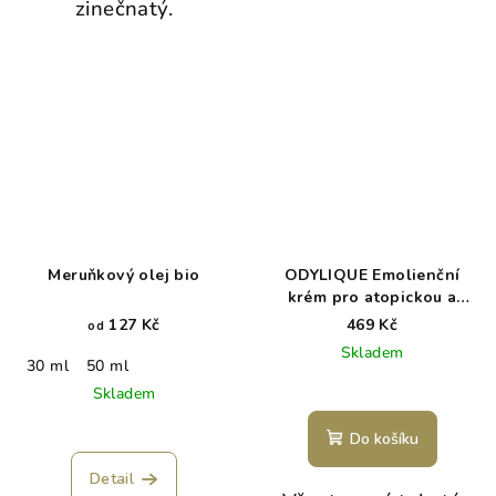
zinečnatý.
Meruňkový olej bio
ODYLIQUE Emolienční
krém pro atopickou a
citlivou pokožku - BABY
127 Kč
469 Kč
od
REPAIR
Skladem
30 ml
50 ml
Skladem
Do košíku
Detail