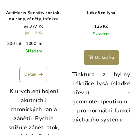
ActiMaris Sensitiv roztok-
Lékořice lysá
na rány, záněty, infekce
377 Kč
125 Kč
od
(až –12 %)
Skladem
300 ml
1000 ml
Skladem
Do košíku
Průměrné
hodnocení
produktu
Tinktura z byliny
Detail
je
Lékořice lysá (sladké
5,0
K urychlení hojení
z
dřevo) -
5
akutních i
gemmoterapeutikum
hvězdiček.
chronických ran a
- pro normální funkci
zánětů. Rychle
dýchacího systému.
snižuje zánět, otok,