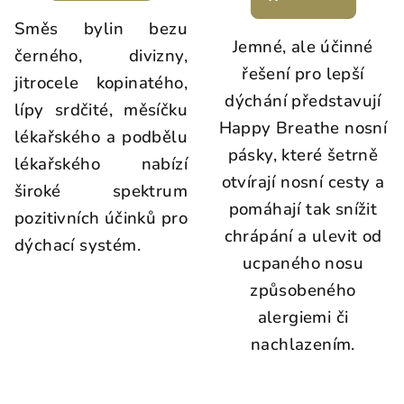
Směs bylin bezu
Jemné, ale účinné
černého, divizny,
řešení pro lepší
jitrocele kopinatého,
dýchání představují
lípy srdčité, měsíčku
Happy Breathe nosní
lékařského a podbělu
pásky, které šetrně
lékařského nabízí
otvírají nosní cesty a
široké spektrum
pomáhají tak snížit
pozitivních účinků pro
chrápání a ulevit od
dýchací systém.
ucpaného nosu
způsobeného
alergiemi či
nachlazením.