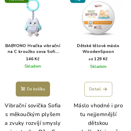
BABYONO Hračka vibrační
Dětské tělové máslo
na C kroužku sova Sofia
WoodenSpoon
modrá
146 Kč
129 Kč
od
Skladem
Skladem
Do košíku
Detail
Vibrační sovička Sofia
Máslo vhodné i pro
s měkoučkým plyšem
tu nejjemnější
a zvuky rozvíjí smysly
dětskou