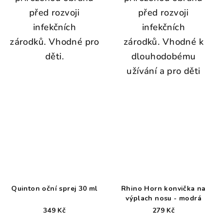
před rozvoji
před rozvoji
infekčních
infekčních
zárodků. Vhodné pro
zárodků.
Vhodné k
děti.
dlouhodobému
užívání a pro děti
Quinton oční sprej 30 ml
Rhino Horn konvička na
výplach nosu - modrá
349 Kč
279 Kč