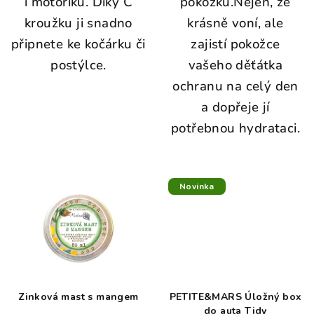
i motoriku. Díky C
pokožku.Nejen, že
kroužku ji snadno
krásně voní, ale
připnete ke kočárku či
zajistí pokožce
postýlce.
vašeho děťátka
ochranu na celý den
a dopřeje jí
potřebnou hydrataci.
Novinka
Zinková mast s mangem
PETITE&MARS Úložný box
do auta Tidy