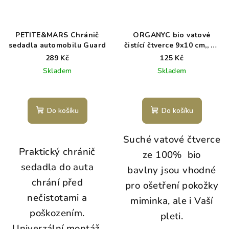
PETITE&MARS Chránič
ORGANYC bio vatové
sedadla automobilu Guard
čistící čtverce 9x10 cm,, 60
ks
289 Kč
125 Kč
Skladem
Skladem
Do košíku
Do košíku
Suché vatové čtverce
Praktický chránič
ze 100% bio
sedadla do auta
bavlny jsou vhodné
chrání před
pro ošetření pokožky
nečistotami a
miminka, ale i Vaší
poškozením.
pleti.
Univerzální montáž,