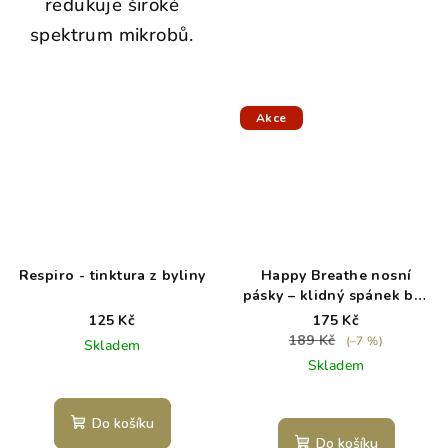
redukuje široké
spektrum mikrobů.
Akce
Respiro - tinktura z byliny
Happy Breathe nosní
pásky – klidný spánek bez
chrápání
125 Kč
175 Kč
189 Kč
(–7 %)
Skladem
Skladem
Do košíku
Do košíku