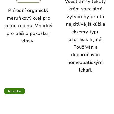
Všestranný tekutý
krém speciálně
Přírodní organický
vytvořený pro tu
meruňkový olej pro
nejcitlivější kůži a
celou rodinu. Vhodný
ekzémy typu
pro péči o pokožku i
psoriasis a jiné.
vlasy.
Používán a
doporučován
homeopatickými
lékaři.
Novinka