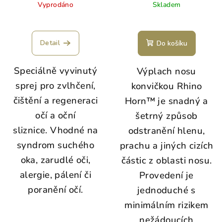
Vyprodáno
Skladem
Detail
Do košíku
Speciálně vyvinutý
Výplach nosu
sprej pro zvlhčení,
konvičkou Rhino
čištění a regeneraci
Horn™ je snadný a
očí a oční
šetrný způsob
sliznice.
Vhodné na
odstranění hlenu,
syndrom suchého
prachu a jiných cizích
oka, zarudlé oči,
částic z oblasti nosu.
alergie, pálení či
Provedení je
poranění očí.
jednoduché s
minimálním rizikem
nežádoucích