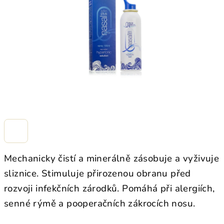
hvězdiček.
Mechanicky čistí a minerálně zásobuje a vyživuje
sliznice. Stimuluje přirozenou obranu před
rozvoji infekčních zárodků. Pomáhá při alergiích,
senné rýmě a pooperačních zákrocích nosu.