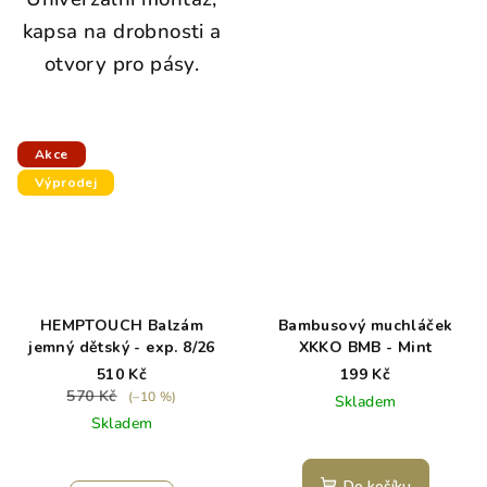
kapsa na drobnosti a
otvory pro pásy.
Akce
Výprodej
HEMPTOUCH Balzám
Bambusový muchláček
jemný dětský - exp. 8/26
XKKO BMB - Mint
510 Kč
199 Kč
570 Kč
(–10 %)
Skladem
Skladem
Do košíku