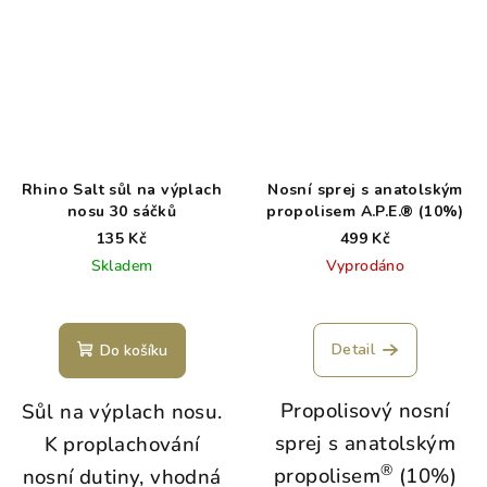
Rhino Salt sůl na výplach
Nosní sprej s anatolským
nosu 30 sáčků
propolisem A.P.E.® (10%)
135 Kč
499 Kč
Skladem
Vyprodáno
Detail
Do košíku
Propolisový nosní
Sůl na výplach nosu.
sprej s anatolským
K proplachování
®
propolisem
(10%)
nosní dutiny, vhodná