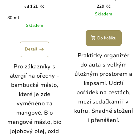
121 Kč
229 Kč
od
Skladem
30 ml
Skladem
Do košíku
Detail
Praktický organizér
do auta s velkým
Pro zákazníky s
úložným prostorem a
alergií na ořechy -
kapsami. Udrží
bambucké máslo,
pořádek na cestách,
které je zde
mezi sedačkami i v
vyměněno za
kufru. Snadné složení
mangové. Bio
i přenášení.
mangové máslo, bio
jojobový olej, oxid