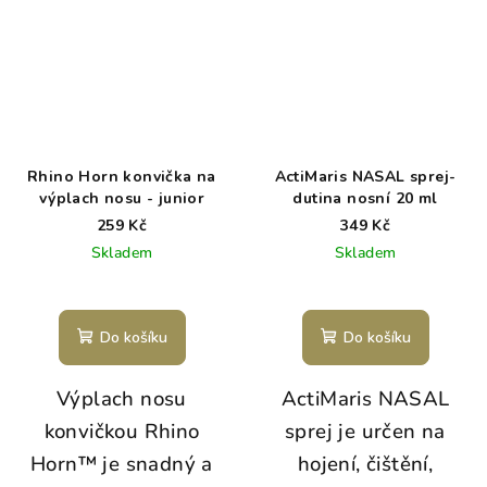
Rhino Horn konvička na
ActiMaris NASAL sprej-
výplach nosu - junior
dutina nosní 20 ml
259 Kč
349 Kč
Skladem
Skladem
Do košíku
Do košíku
Výplach nosu
ActiMaris NASAL
konvičkou Rhino
sprej je určen na
Horn™ je snadný a
hojení, čištění,