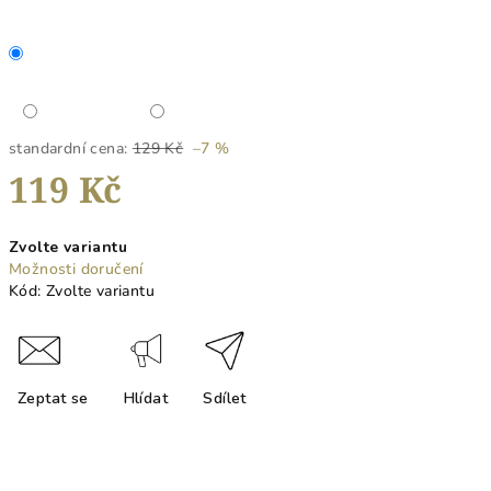
standardní cena:
129 Kč
–7 %
119 Kč
Měrná
Zvolte variantu
cena:
Možnosti doručení
Kód:
Zvolte variantu
Zeptat se
Hlídat
Sdílet