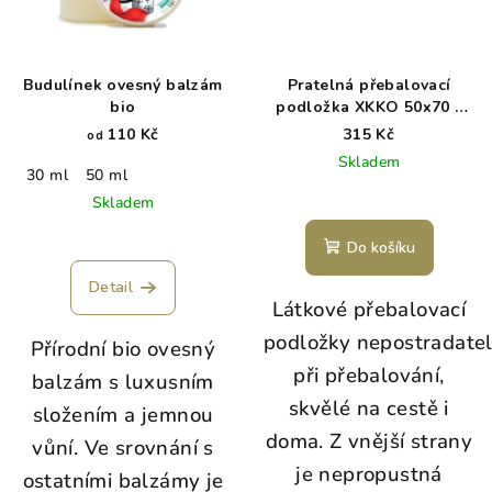
Budulínek ovesný balzám
Pratelná přebalovací
bio
podložka XKKO 50x70 -
Zoo on the road
110 Kč
315 Kč
od
Skladem
30 ml
50 ml
Skladem
Do košíku
Detail
Látkové přebalovací
podložky nepostradate
Přírodní bio ovesný
při přebalování,
balzám s luxusním
skvělé na cestě i
složením a jemnou
doma. Z vnější strany
vůní. Ve srovnání s
je nepropustná
ostatními balzámy je