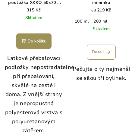
podložka XKKO 50x70 -
miminka
Red Poppies
315 Kč
219 Kč
od
Skladem
100 ml
200 ml
Skladem
Do košíku
Detail
Látkové přebalovací
podložky nepostradatelné
Pečujte o ty nejmenší
při přebalování,
se silou tří bylinek.
skvělé na cestě i
doma. Z vnější strany
je nepropustná
polyesterová vrstva s
polyuretanovým
zátěrem.