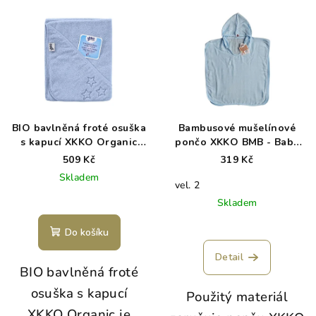
BIO bavlněná froté osuška
Bambusové mušelínové
s kapucí XKKO Organic
pončo XKKO BMB - Baby
90x90 - Baby Blue Stars
Blue
509 Kč
319 Kč
Skladem
vel. 2
Skladem
Do košíku
Detail
BIO bavlněná froté
osuška s kapucí
Použitý materiál
XKKO Organic je