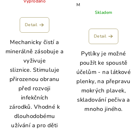
Vyprodáno
M
Skladem
Detail
Detail
Mechanicky čistí a
minerálně zásobuje a
Pytlíky je možné
vyživuje
použít ke spoustě
sliznice.
Stimuluje
účelům - na látkové
přirozenou obranu
plenky, na přepravu
před rozvoji
mokrých plavek,
infekčních
skladování pečiva a
zárodků.
Vhodné k
mnoho jiného.
dlouhodobému
užívání a pro děti