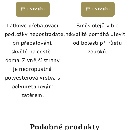
hodnocení
produktu
Do košíku
Do košíku
je
5,0
Látkové přebalovací
Směs olejů v bio
z
5
podložky nepostradatelné
kvalitě pomáhá ulevit
hvězdiček.
při přebalování,
od bolesti při růstu
skvělé na cestě i
zoubků.
doma. Z vnější strany
je nepropustná
polyesterová vrstva s
polyuretanovým
zátěrem.
Podobné produkty