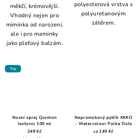
polyesterová vrstva s
měkčí, krémovější.
polyuretanovým
Vhodný nejen pro
zátěrem.
miminka od narození,
ale i pro maminky
jako pleťový balzám.
Tip
Nosní sprej Quinton
Nepromokavý pytlík XKKO
Isotonic 100 ml
- Watercolour Polka Dots
349 Kč
149 Kč
od