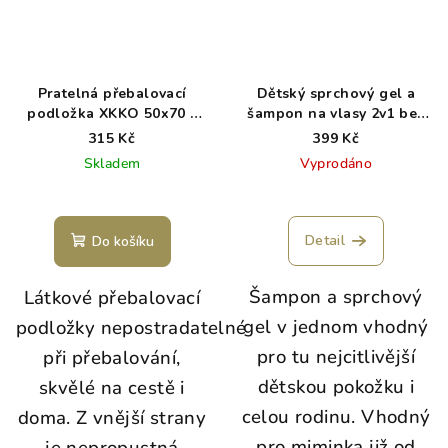
Pratelná přebalovací
Dětský sprchový gel a
podložka XKKO 50x70 -
šampon na vlasy 2v1 bez
Mesa Rose
parfemace WoodenSpoon
315 Kč
399 Kč
300 ml
Skladem
Vyprodáno
Detail
Do košíku
Šampon a sprchový
Látkové přebalovací
gel v jednom vhodný
podložky nepostradatelné
pro tu nejcitlivější
při přebalování,
dětskou pokožku i
skvělé na cestě i
celou rodinu. Vhodný
doma. Z vnější strany
pro miminka již od