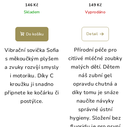
modrá
146 Kč
149 Kč
Skladem
Vyprodáno
Detail
Do košíku
Přírodní péče pro
Vibrační sovička Sofia
citlivé mléčné zoubky
s měkoučkým plyšem
malých dětí.
Dětem
a zvuky rozvíjí smysly
náš zubní gel
i motoriku. Díky C
opravdu chutná a
kroužku ji snadno
díky tomu je snáze
připnete ke kočárku či
naučíte návyky
postýlce.
správné ústní
hygieny. Složení bez
fluoridu je pro první