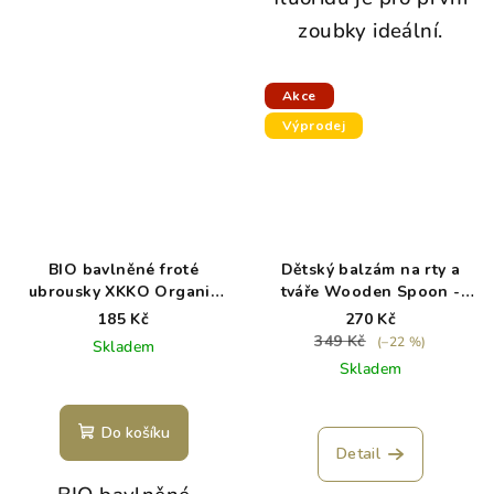
zoubky ideální.
Akce
Výprodej
BIO bavlněné froté
Dětský balzám na rty a
ubrousky XKKO Organic
tváře Wooden Spoon -
21x21- Silver
exp. 3/26
185 Kč
270 Kč
349 Kč
(–22 %)
Skladem
Skladem
Do košíku
Detail