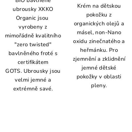
BIO bavlněné
Krém na dětskou
ubrousky XKKO
pokožku z
Organic jsou
organických olejů a
vyrobeny z
másel, non-Nano
mimořádně kvalitního
oxidu zinečnatého a
"zero twisted"
heřmánku. Pro
bavlněného froté s
zjemnění a zklidnění
certifikátem
jemné dětské
GOTS.
Ubrousky jsou
pokožky v oblasti
velmi jemné a
pleny.
extrémně savé.