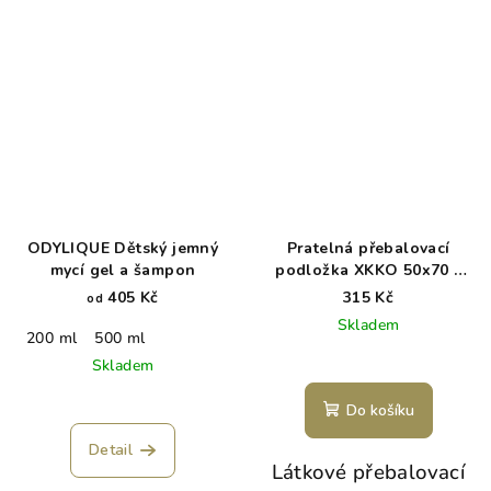
ODYLIQUE Dětský jemný
Pratelná přebalovací
mycí gel a šampon
podložka XKKO 50x70 -
Dreamy Sheeps
405 Kč
315 Kč
od
Skladem
200 ml
500 ml
Skladem
Do košíku
Detail
Látkové přebalovací