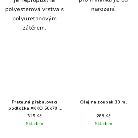
je nepropustná
narození.
polyesterová vrstva s
polyuretanovým
zátěrem.
Pratelná přebalovací
Olej na zoubek 30 ml
podložka XKKO 50x70 -
Wild Forest
315 Kč
289 Kč
Skladem
Skladem
Průměrné