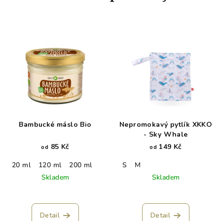
Bambucké máslo Bio
Nepromokavý pytlík XKKO
- Sky Whale
85 Kč
149 Kč
od
od
20 ml
120 ml
200 ml
S
M
Skladem
Skladem
Detail
Detail