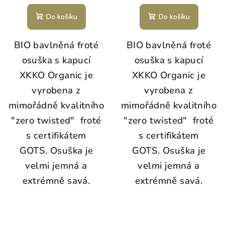
Do košíku
Do košíku
BIO bavlněná froté
BIO bavlněná froté
osuška s kapucí
osuška s kapucí
XKKO Organic je
XKKO Organic je
vyrobena z
vyrobena z
mimořádně kvalitního
mimořádně kvalitního
"zero twisted" froté
"zero twisted" froté
s certifikátem
s certifikátem
GOTS. Osuška je
GOTS. Osuška je
velmi jemná a
velmi jemná a
extrémně savá.
extrémně savá.