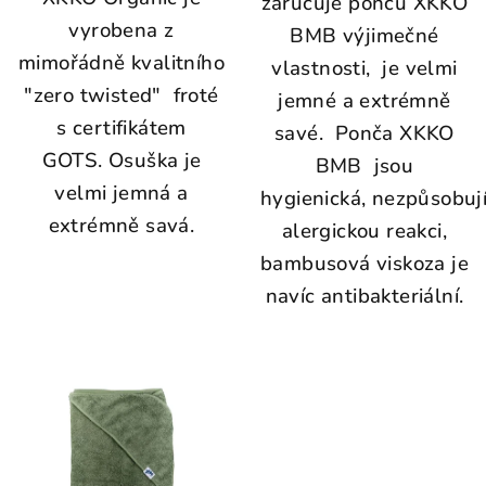
zaručuje ponču XKKO
vyrobena z
BMB výjimečné
mimořádně kvalitního
vlastnosti, je velmi
"zero twisted" froté
jemné a extrémně
s certifikátem
savé. Ponča XKKO
GOTS. Osuška je
BMB jsou
velmi jemná a
hygienická, nezpůsobuj
extrémně savá.
alergickou reakci,
bambusová viskoza je
navíc antibakteriální.