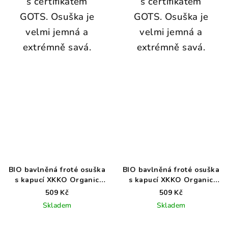
s certifikátem
s certifikátem
GOTS. Osuška je
GOTS. Osuška je
velmi jemná a
velmi jemná a
extrémně savá.
extrémně savá.
BIO bavlněná froté osuška
BIO bavlněná froté osuška
s kapucí XKKO Organic
s kapucí XKKO Organic
90x90 - Mountain Spring
90x90 - Lavender Aura
509 Kč
509 Kč
Skladem
Skladem