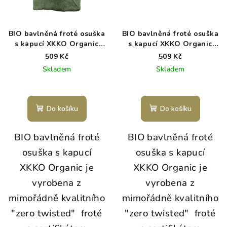
BIO bavlněná froté osuška
BIO bavlněná froté osuška
s kapucí XKKO Organic
s kapucí XKKO Organic
90x90 - Granite Green
90x90 - Mesa Rose
509 Kč
509 Kč
Skladem
Skladem
Do košíku
Do košíku
BIO bavlněná froté
BIO bavlněná froté
osuška s kapucí
osuška s kapucí
XKKO Organic je
XKKO Organic je
vyrobena z
vyrobena z
mimořádně kvalitního
mimořádně kvalitního
"zero twisted" froté
"zero twisted" froté