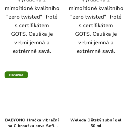
mimořádně kvalitního
mimořádně kvalitního
"zero twisted" froté
"zero twisted" froté
s certifikátem
s certifikátem
GOTS. Osuška je
GOTS. Osuška je
velmi jemná a
velmi jemná a
extrémně savá.
extrémně savá.
Novinka
BABYONO Hračka vibrační
Weleda Dětský zubní gel
na C kroužku sova Sofia
50 ml