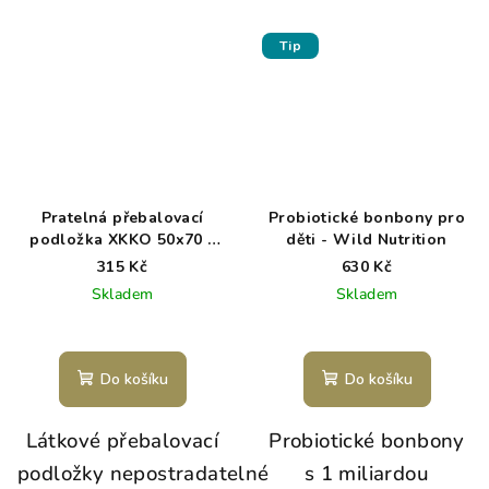
Tip
Pratelná přebalovací
Probiotické bonbony pro
podložka XKKO 50x70 -
děti - Wild Nutrition
Summer Meadow
315 Kč
630 Kč
Skladem
Skladem
Do košíku
Do košíku
Látkové přebalovací
Probiotické bonbony
podložky nepostradatelné
s 1 miliardou