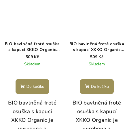
BIO bavlněná froté osuška
BIO bavlněná froté osuška
s kapucí XKKO Organic
s kapucí XKKO Organic
90x90 - Atmosphere
90x90 - Honey Mustard
509 Kč
509 Kč
Skladem
Skladem
Do košíku
Do košíku
BIO bavlněná froté
BIO bavlněná froté
osuška s kapucí
osuška s kapucí
XKKO Organic je
XKKO Organic je
vyrobena z
vyrobena z