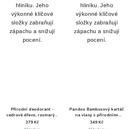
hliníku. Jeho
hliníku. Jeho
výkonné klíčové
výkonné klíčové
složky zabraňují
složky zabraňují
zápachu a snižují
zápachu a snižují
pocení.
pocení.
Přírodní deodorant -
Pandoo Bambusový kartáč
cedrové dřevo, rozmarýn,
na vlasy s přírodními
kokos - 50g
štětinami
379 Kč
349 Kč