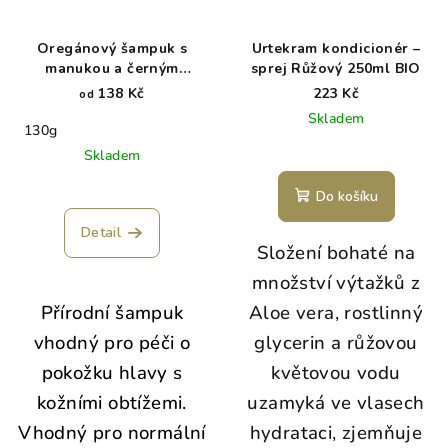
Oregánový šampuk s
Urtekram kondicionér –
manukou a černým
sprej Růžový 250ml BIO
kmínem
138 Kč
223 Kč
od
Skladem
130g
Skladem
Do košíku
Detail
Složení bohaté na
množství výtažků z
Přírodní šampuk
Aloe vera, rostlinný
vhodný pro péči o
glycerin a růžovou
pokožku hlavy s
květovou vodu
kožními obtížemi.
uzamyká ve vlasech
Vhodný pro normální
hydrataci, zjemňuje