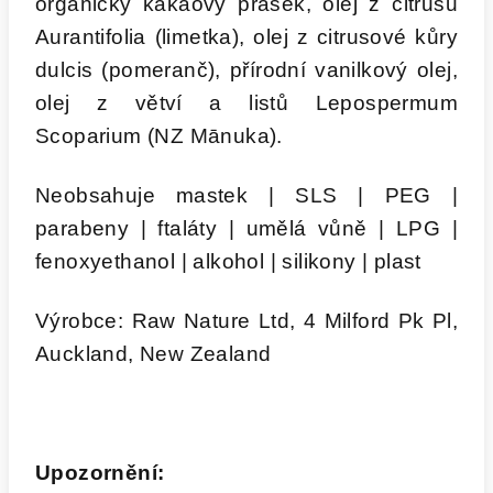
organický kakaový prášek, olej z citrusů
Aurantifolia (limetka), olej z citrusové kůry
dulcis (pomeranč), přírodní vanilkový olej,
olej z větví a listů Lepospermum
Scoparium (NZ Mānuka).
Neobsahuje mastek | SLS | PEG |
parabeny | ftaláty | umělá vůně | LPG |
fenoxyethanol | alkohol | silikony | plast
Výrobce: Raw Nature Ltd, 4 Milford Pk Pl,
Auckland, New Zealand
Upozornění: