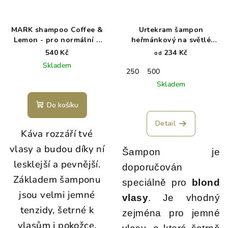
MARK shampoo Coffee &
Urtekram šampon
Lemon - pro normální a
heřmánkový na světlé
mastné vlasy
vlasy BIO
540 Kč
234 Kč
od
Skladem
250
500
Skladem
Do košíku
Detail
Káva rozzáří tvé
vlasy a budou díky ní
Šampon je
lesklejší a pevnější.
doporučován
Základem šamponu
speciálně pro
blond
jsou velmi jemné
vlasy
. Je vhodný
tenzidy, šetrné k
zejména pro jemné
vlasům i pokožce.