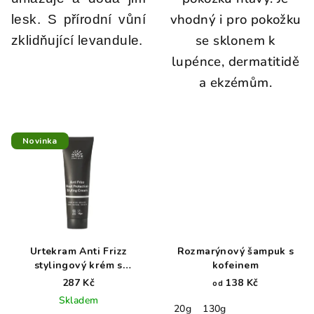
vhodný i pro pokožku
lesk. S přírodní vůní
se sklonem k
zklidňující levandule.
lupénce, dermatitidě
a ekzémům.
Novinka
Urtekram Anti Frizz
Rozmarýnový šampuk s
stylingový krém s
kofeinem
tepelnou ochranou 75 ml
287 Kč
138 Kč
od
BIO
Skladem
20g
130g