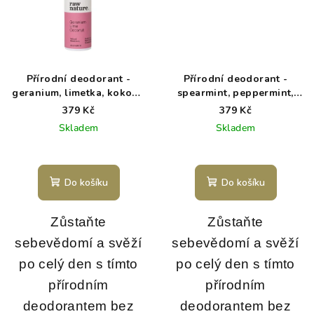
Přírodní deodorant -
Přírodní deodorant -
geranium, limetka, kokos -
spearmint, peppermint,
50g
kokos - 50g
379 Kč
379 Kč
Skladem
Skladem
Do košíku
Do košíku
Zůstaňte
Zůstaňte
sebevědomí a svěží
sebevědomí a svěží
po celý den s tímto
po celý den s tímto
přírodním
přírodním
deodorantem bez
deodorantem bez