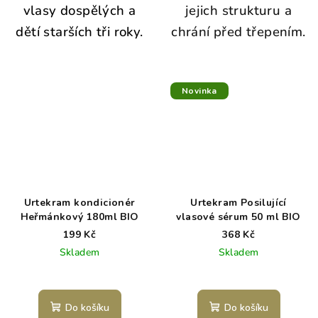
vlasy dospělých a
jejich strukturu a
dětí starších tři roky.
chrání před třepením.
Novinka
Urtekram kondicionér
Urtekram Posilující
Heřmánkový 180ml BIO
vlasové sérum 50 ml BIO
199 Kč
368 Kč
Skladem
Skladem
Do košíku
Do košíku