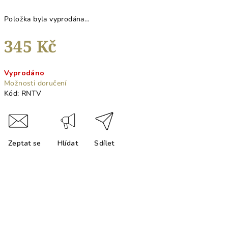
Položka byla vyprodána…
345 Kč
Měrná
Vyprodáno
cena:
Možnosti doručení
Kód:
RNTV
Zeptat se
Hlídat
Sdílet