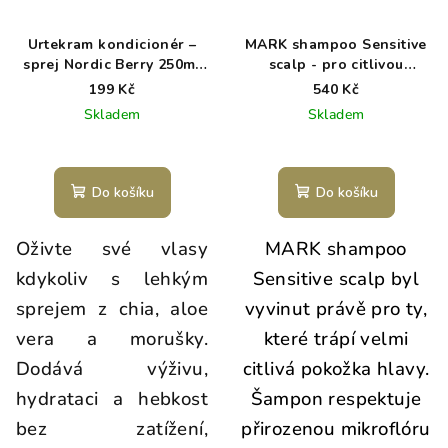
Urtekram kondicionér –
MARK shampoo Sensitive
sprej Nordic Berry 250ml
scalp - pro citlivou
BIO
pokožku hlavy
199 Kč
540 Kč
Skladem
Skladem
Do košíku
Do košíku
Oživte své vlasy
MARK shampoo
kdykoliv s lehkým
Sensitive scalp byl
sprejem z chia, aloe
vyvinut právě pro ty,
vera a morušky.
které trápí velmi
Dodává výživu,
citlivá pokožka hlavy.
hydrataci a hebkost
Šampon respektuje
bez zatížení,
přirozenou mikroflóru