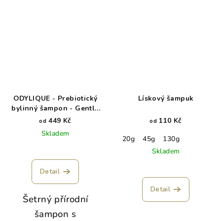
ODYLIQUE - Prebiotický
Lískový šampuk
bylinný šampon - Gentle
Herb
449 Kč
110 Kč
od
od
Skladem
20g
45g
130g
Skladem
Detail
Detail
Šetrný přírodní
šampon s