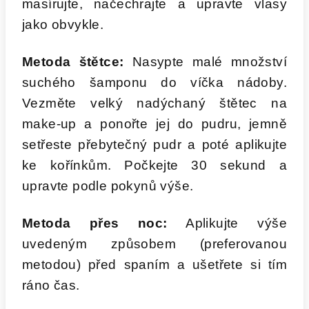
masírujte, načechrajte a upravte vlasy
jako obvykle.
Metoda štětce:
Nasypte malé množství
suchého šamponu do víčka nádoby.
Vezměte velký nadýchaný štětec na
make-up a ponořte jej do pudru, jemně
setřeste přebytečný pudr a poté aplikujte
ke kořínkům. Počkejte 30 sekund a
upravte podle pokynů výše.
Metoda přes noc:
Aplikujte výše
uvedeným způsobem (preferovanou
metodou) před spaním a ušetřete si tím
ráno čas.