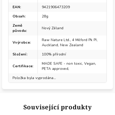
EAN
:
9421906473209
Obsah
:
28g
Země
Nový Zéland
původu
:
Raw Nature Ltd., 4 Milford Pk PI,
Vvýrobce
:
Auckland, New Zealand
Složení
:
100% přírodní
MADE SAFE - non toxic, Vegan,
Certifikace
:
PETA approved,
Položka byla vyprodána…
Související produkty