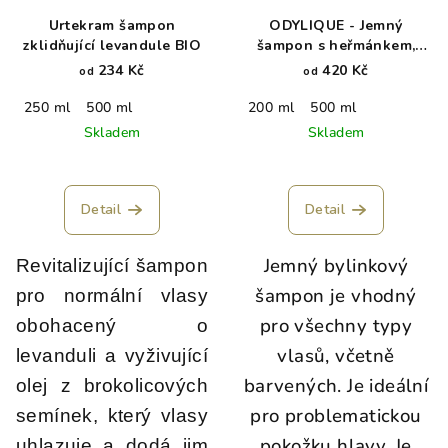
Urtekram šampon
ODYLIQUE - Jemný
zklidňující levandule BIO
šampon s heřmánkem,
přesličkou a kopřivou -
234 Kč
420 Kč
od
od
Gentle Herb
250 ml
500 ml
200 ml
500 ml
Skladem
Skladem
Detail
Detail
Jemný bylinkový
Revitalizující šampon
šampon je vhodný
pro normální vlasy
pro všechny typy
obohacený o
vlasů, včetně
levanduli a vyživující
barvených. Je ideální
olej z brokolicových
pro problematickou
semínek, který vlasy
pokožku hlavy. Je
uhlazuje a dodá jim