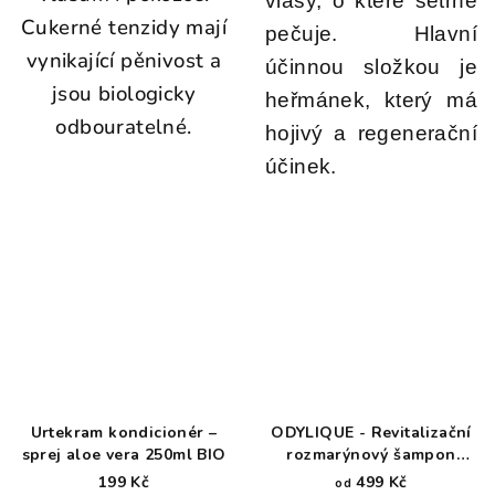
vlasy, o které šetrně
Cukerné tenzidy mají
pečuje. Hlavní
vynikající pěnivost a
účinnou složkou je
jsou biologicky
heřmánek, který má
odbouratelné.
hojivý a regenerační
účinek.
Urtekram kondicionér –
ODYLIQUE - Revitalizační
sprej aloe vera 250ml BIO
rozmarýnový šampon
posílení, regenerace a
199 Kč
499 Kč
od