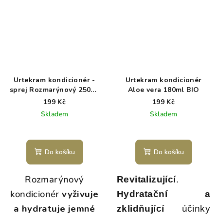
Urtekram kondicionér -
Urtekram kondicionér
sprej Rozmarýnový 250ml
Aloe vera 180ml BIO
BIO
199 Kč
199 Kč
Skladem
Skladem
Do košíku
Do košíku
Rozmarýnový
Revitalizující
.
kondicionér
vyživuje
H
ydratační a
a hydratuje jemné
zklidňující
účinky