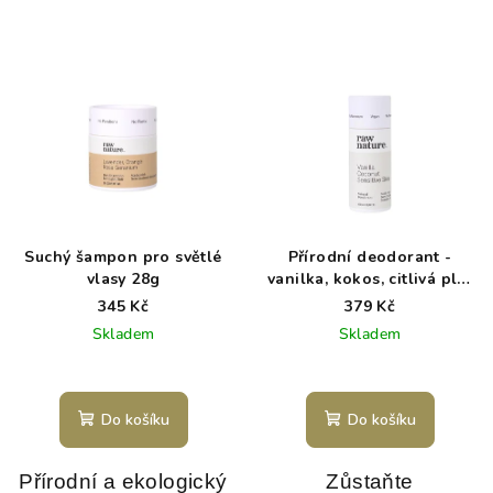
Suchý šampon pro světlé
Přírodní deodorant -
vlasy 28g
vanilka, kokos, citlivá pleť
- 50g
345 Kč
379 Kč
Skladem
Skladem
Do košíku
Do košíku
Přírodní a ekologický
Zůstaňte