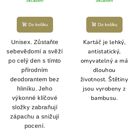
Skladem
Skladem
Do košíku
Do košíku
Kartáč je lehký,
Unisex. Zůstaňte
antistatický,
sebevědomí a svěží
omyvatelný a má
po celý den s tímto
dlouhou
přírodním
životnost. Štětiny
deodorantem bez
jsou vyrobeny z
hliníku. Jeho
bambusu.
výkonné klíčové
složky zabraňují
zápachu a snižují
pocení.