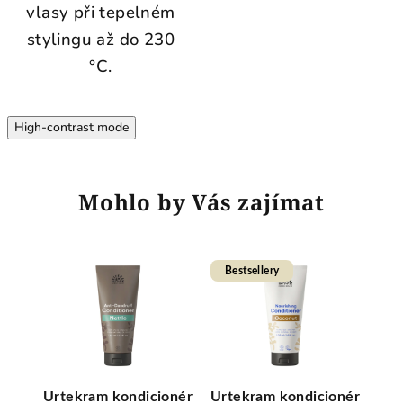
vlasy při tepelném
stylingu až do 230
°C.
High-contrast mode
Mohlo by Vás zajímat
Bestsellery
onér
Urtekram kondicionér
Urtekram kondicionér
Urt