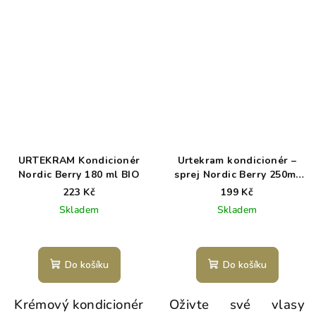
URTEKRAM Kondicionér
Urtekram kondicionér –
Nordic Berry 180 ml BIO
sprej Nordic Berry 250ml
BIO
223 Kč
199 Kč
Skladem
Skladem
Do košíku
Do košíku
Krémový kondicionér
Oživte své vlasy