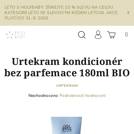
Přejít
LÉTO S HOLYBABY: ZÍSKEJTE 10 % SLEVU NA CELOU
na
KATEGORII LÉTO SE SLEVOVÝM KÓDEM LETO26. AKCE
obsah
PLATÍ DO 31. 8. 2026
Prázdn
Hledat
Přihlášení
Urtekram kondicionér
košík
bez parfemace 180ml BIO
URTEKRAM
Průměrné
Neohodnoceno
Podrobnosti hodnocení
hodnocení
produktu
je
0,0
z
5