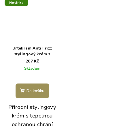
Novinka
Urtekram Anti Frizz
stylingový krém s
tepelnou ochranou 75 ml
287 Kč
BIO
Skladem
Do košíku
Přírodní stylingový
krém s tepelnou
ochranou chrání