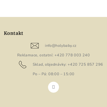
Z
á
p
Kontakt
a
t
info
@
holybaby.cz
í
Reklamace, ostatní: +420 778 003 240
Sklad, objednávky: +420 725 857 296
Po – Pá: 08:00 – 15:00