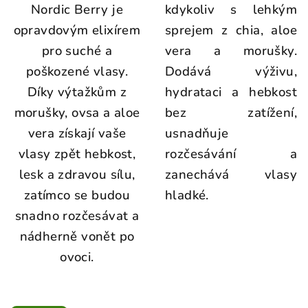
Nordic Berry je
kdykoliv s lehkým
opravdovým elixírem
sprejem z chia, aloe
pro suché a
vera a morušky.
poškozené vlasy.
Dodává výživu,
Díky výtažkům z
hydrataci a hebkost
morušky, ovsa a aloe
bez zatížení,
vera získají vaše
usnadňuje
vlasy zpět hebkost,
rozčesávání a
lesk a zdravou sílu,
zanechává vlasy
zatímco se budou
hladké.
snadno rozčesávat a
nádherně vonět po
ovoci.