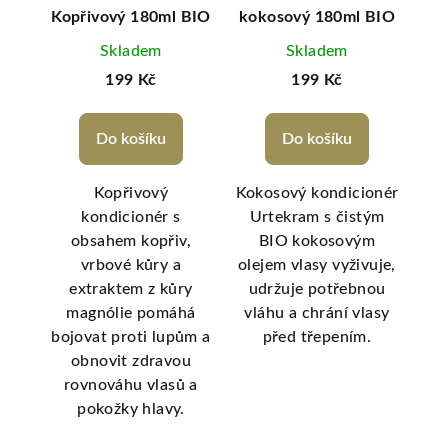
rry
Kopřivový 180ml BIO
kokosový 180ml BIO
Al
Skladem
Skladem
199 Kč
199 Kč
Do košíku
Do košíku
y
Kopřivový
Kokosový kondicionér
ým
kondicionér s
Urtekram s čistým
loe
obsahem kopřiv,
BIO kokosovým
zkl
.
vrbové kůry a
olejem vlasy vyživuje,
,
extraktem z kůry
udržuje potřebnou
o
ost
magnólie pomáhá
vláhu a chrání vlasy
p
bojovat proti lupům a
před třepením.
ext
obnovit zdravou
rovnováhu vlasů a
y
pokožky hlavy.
po