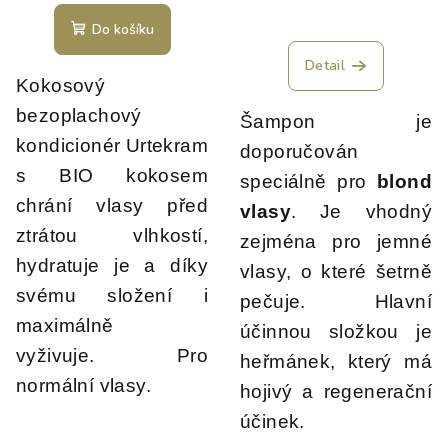
Do košíku
Detail
Kokosový
bezoplachový
Šampon je
kondicionér Urtekram
doporučován
s BIO kokosem
speciálně pro
blond
chrání vlasy před
vlasy
. Je vhodný
ztrátou vlhkostí,
zejména pro jemné
hydratuje je a díky
vlasy, o které šetrně
svému složení i
pečuje. Hlavní
maximálně
účinnou složkou je
vyživuje. Pro
heřmánek, který má
normální vlasy.
hojivý a regenerační
účinek.