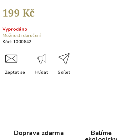
199 Kč
Měrná
Vyprodáno
cena:
Možnosti doručení
Kód:
1000642
Zeptat se
Hlídat
Sdílet
Doprava zdarma
Balíme
ekologicky