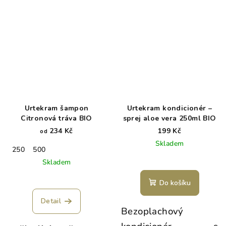
Urtekram šampon
Urtekram kondicionér –
Citronová tráva BIO
sprej aloe vera 250ml BIO
234 Kč
199 Kč
od
Skladem
250
500
Skladem
Průměrné
Do košíku
hodnocení
produktu
Detail
je
Bezoplachový
5,0