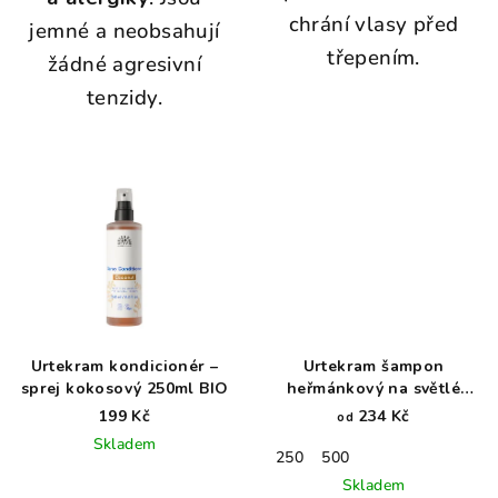
chrání vlasy před
jemné a neobsahují
třepením.
žádné agresivní
tenzidy.
Urtekram kondicionér –
Urtekram šampon
sprej kokosový 250ml BIO
heřmánkový na světlé
vlasy BIO
199 Kč
234 Kč
od
Skladem
250
500
Skladem