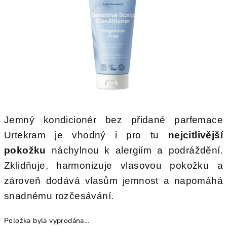
hvězdiček.
Jemný kondicionér bez přidané parfemace
Urtekram je vhodný i pro tu
nejcitlivější
pokožku
náchylnou k alergiím a podráždění.
Zklidňuje, harmonizuje vlasovou pokožku a
zároveň dodává vlasům jemnost a napomáhá
snadnému rozčesávání.
Položka byla vyprodána…