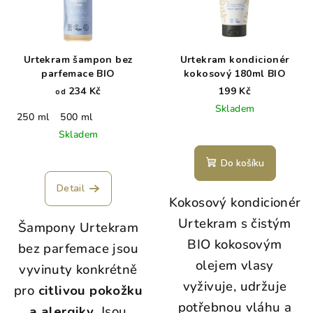
Urtekram šampon bez
Urtekram kondicionér
parfemace BIO
kokosový 180ml BIO
234 Kč
199 Kč
od
Skladem
250 ml
500 ml
Skladem
Do košíku
Detail
Kokosový kondicionér
Urtekram s čistým
Šampony Urtekram
BIO kokosovým
bez parfemace jsou
olejem vlasy
vyvinuty konkrétně
vyživuje, udržuje
pro
citlivou pokožku
potřebnou vláhu a
a alergiky
. Jsou