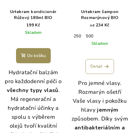
Urtekram kondicionér
Urtekram šampon
Růžový 180ml BIO
Rozmarýnový BIO
199 Kč
234 Kč
od
Skladem
250
500
Skladem
Do košíku
Detail
Hydratační balzám
pro každodenní péči o
Pro jemné vlasy.
všechny typy vlasů
.
Rozmarýn ošetří
Má regenerační a
Vaše vlasy i pokožku
hydratační účinky a
hlavy
jemným
spolu s výběrem
způsobem. Díky svým
olejů tvoří kvalitní
antibakteriálním a