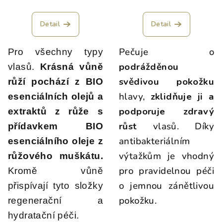
Průměrné
hodnocení
produktu
Detail
Detail
je
5,0
Pečuje o
Pro všechny typy
z
5
podrážděnou
vlasů.
Krásná vůně
hvězdiček.
svědivou pokožku
růží pochází z BIO
hlavy,
zklidňuje ji a
esenciálních olejů a
podporuje zdravý
extraktů z růže s
růst
vlasů. Díky
přídavkem BIO
antibakteriálním
esenciálního oleje z
výtažkům je vhodný
růžového muškátu.
pro pravidelnou péči
Kromě vůně
o jemnou zánětlivou
přispívají tyto složky
pokožku.
regenerační a
hydratační péči.