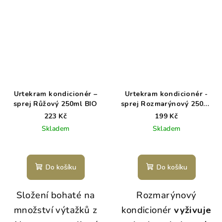
Urtekram kondicionér –
Urtekram kondicionér -
sprej Růžový 250ml BIO
sprej Rozmarýnový 250ml
BIO
223 Kč
199 Kč
Skladem
Skladem
Do košíku
Do košíku
Složení bohaté na
Rozmarýnový
množství výtažků z
kondicionér
vyživuje