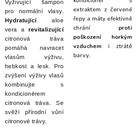
kondicionér s
Vyživující šampon
z
5
extraktem z červené
pro normální vlasy.
hvězdiček.
řepy a máty efektivně
Hydratující
aloe
chrání
proti
vera a
revitalizující
poškození horkým
citronová tráva
vzduchem
i ztrátě
pomáhá navracet
barvy.
vlasům výživu,
hebkost a lesk. Pro
zvýšení výživy vlasů
kombinujte s
kondicionérem
citronová tráva. Se
svěží přírodní vůní
citronové trávy.