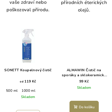
vaše zdraví nebo
přírodních éterických
poškozoval přírodu.
olejů.
SONETT Koupelnový čistič
ALMAWIN Čistič na
sporáky a sklokeramické
desky 250 ml
119 Kč
99 Kč
od
Skladem
500 ml
1000 ml
Skladem
Do košíku