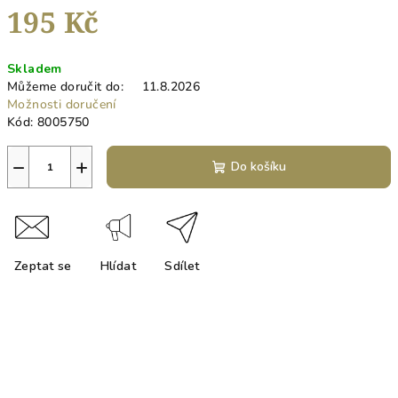
195 Kč
Měrná
Skladem
cena:
Můžeme doručit do:
11.8.2026
Možnosti doručení
Kód:
8005750
−
+
Do košíku
Zeptat se
Hlídat
Sdílet