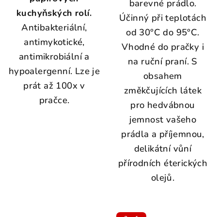
barevné prádlo.
kuchyňských rolí.
Účinný při teplotách
Antibakteriální,
od 30°C do 95°C.
antimykotické,
Vhodné do pračky i
antimikrobiální a
na ruční praní. S
hypoalergenní. L
ze je
obsahem
prát až 100x v
změkčujících látek
pračce.
pro hedvábnou
jemnost vašeho
prádla a příjemnou,
delikátní vůní
přírodních éterických
olejů.