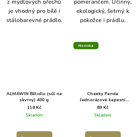
z mýdlových ořechů
pomerančem.
Účinný,
je vhodný pro bílé i
ekologický, šetrný k
stálobarevné prádlo.
pokožce i prádlu.
Novinka
ALMAWIN Bělidlo (sůl na
Cheeky Panda
skvrny) 400 g
Jednorázové kapesní
bambusové kapesníky bílé
118 Kč
89 Kč
3 vrstvé balení 8 ks
Skladem
Skladem