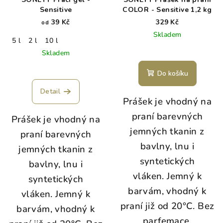
Sensitive
COLOR - Sensitive 1,2 kg
39 Kč
329 Kč
od
Skladem
5 l
2 l
10 l
Skladem
Průměrné
Do košíku
hodnocení
produktu
Detail
je
Prášek je vhodný na
5,0
praní barevných
Prášek je vhodný na
z
5
jemných tkanin z
praní barevných
hvězdiček.
bavlny, lnu i
jemných tkanin z
syntetických
bavlny, lnu i
vláken.
Jemný k
syntetických
barvám, vhodný k
vláken. Jemný k
praní již od 20°C.
Bez
barvám, vhodný k
parfemace.