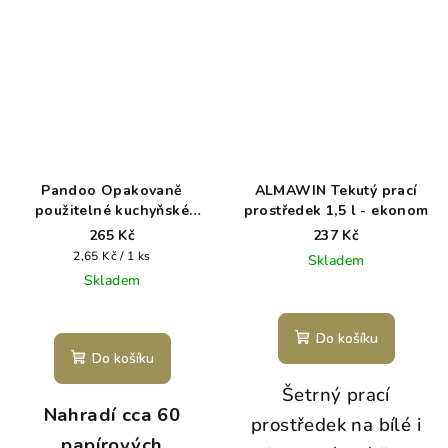
Pandoo Opakovaně
ALMAWIN Tekutý prací
použitelné kuchyňské
prostředek 1,5 l - ekonom
bambusové utěrky
265 Kč
237 Kč
Měrná
2,65 Kč / 1 ks
Skladem
cena:
Skladem
Do košíku
Do košíku
Šetrný prací
Nahradí cca 60
prostředek na bílé i
papírových