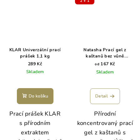
2 + 1
KLAR Univerzální prací
Natasha Prací gel z
prášek 1,1 kg
kaštanů bez vůně
koncentrát
289 Kč
167 Kč
od
Skladem
Skladem
Do košíku
Detail
P
rací prášek KLAR
Přírodní
s přírodním
koncentrovaný prací
extraktem
gel z kaštanů s