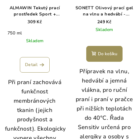
ALMAWIN Tekutý prací
SONETT Olivový prací gel
prostředek Sport +
na vlnu a hedvábí -
Outdoor 750 ml
Sensitive 1 l
309 Kč
249 Kč
Skladem
750 ml
Skladem
Do košíku
Detail
Přípravek na vlnu,
hedvábí a jemná
Při praní zachovává
vlákna, pro ruční
funkčnost
praní i praní v pračce
membránových
při nižších teplotách
tkanin (jejich
do 40°C.
Řada
prodyšnost a
Sensitiv určená pro
funkčnost). Ekologicky
alergiky a osoby s
vypere všechny