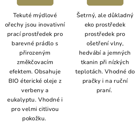
je
5,0
Tekuté mýdlové
Šetrný, ale důkladný
z
5
ořechy jsou inovativní
eko prostředek
hvězdiček.
prací prostředek pro
prostředek pro
barevné prádlo s
ošetření vlny,
přirozeným
hedvábí a jemných
změkčovacím
tkanin při nízkých
efektem. Obsahuje
teplotách. Vhodné do
BIO éterické oleje z
pračky i na ruční
verbeny a
praní.
eukalyptu. Vhodné i
pro velmi citlivou
pokožku.