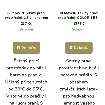
ALMAWIN Tekutý prací
ALMAWIN Tekutý prací
prostředek 1,5 l - ekonom
prostředek COLOR 1,5 l -
ekonom
237 Kč
237 Kč
Skladem
Skladem
Do košíku
Do košíku
Šetrný prací
Šetrný prací
prostředek na bílé i
prostředek na bílé i
barevné prádlo.
barevné prádlo. S
Účinný při teplotách
obsahem
od 30°C do 95°C.
změkčujících látek
Vhodné do pračky i
pro hedvábnou
na ruční praní. S
jemnost vašeho