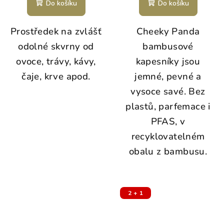
Do košíku
Do košíku
Prostředek na zvlášť
Cheeky Panda
odolné skvrny od
bambusové
ovoce, trávy, kávy,
kapesníky jsou
čaje, krve apod.
jemné, pevné a
vysoce savé. Bez
plastů, parfemace i
PFAS, v
recyklovatelném
obalu z bambusu.
2 + 1