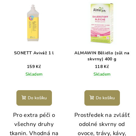
SONETT Aviváž 1 l
ALMAWIN Bělidlo (sůl na
skvrny) 400 g
159 Kč
118 Kč
Skladem
Skladem
Do košíku
Do košíku
Pro extra péči o
Prostředek na zvlášť
všechny druhy
odolné skvrny od
tkanin. Vhodná na
ovoce, trávy, kávy,