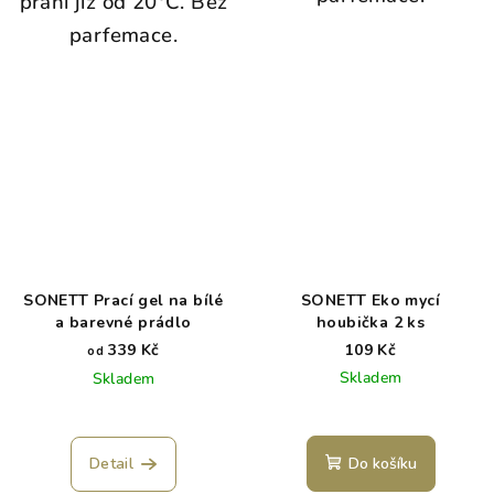
praní již od 20°C. Bez
parfemace.
SONETT Prací gel na bílé
SONETT Eko mycí
a barevné prádlo
houbička 2 ks
339 Kč
109 Kč
od
Skladem
Skladem
Detail
Do košíku