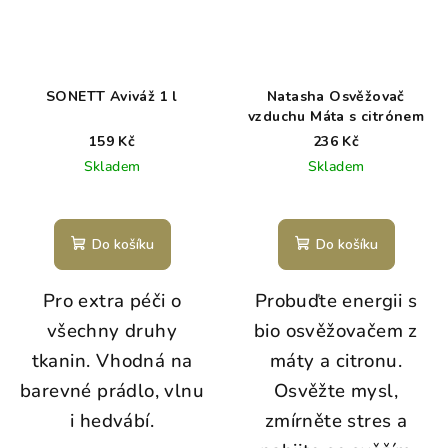
SONETT Aviváž 1 l
Natasha Osvěžovač
vzduchu Máta s citrónem
159 Kč
236 Kč
Skladem
Skladem
Do košíku
Do košíku
Pro extra péči o
Probuďte energii s
všechny druhy
bio osvěžovačem z
tkanin. Vhodná na
máty a citronu.
barevné prádlo, vlnu
Osvěžte mysl,
i hedvábí.
zmírněte stres a