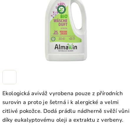
hvězdiček.
Ekologická aviváž vyrobena pouze z přírodních
surovin a proto je šetrná i k alergické a velmi
citlivé pokožce. Dodá prádlu nádherně svěží vůni
díky eukalyptovému oleji a
extraktu z verbeny.