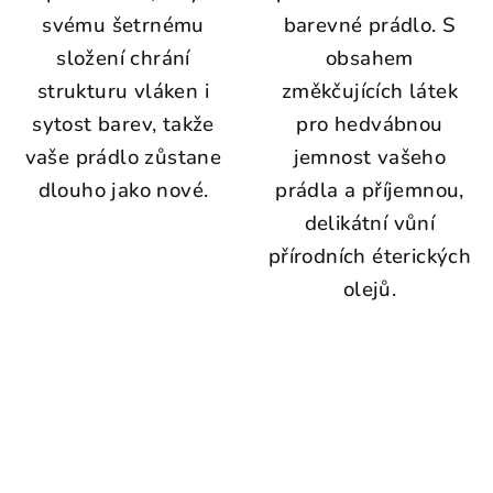
hvězdiček.
svému šetrnému
barevné prádlo. S
složení chrání
obsahem
strukturu vláken i
změkčujících látek
sytost barev, takže
pro hedvábnou
vaše prádlo zůstane
jemnost vašeho
dlouho jako nové.
prádla a příjemnou,
delikátní vůní
přírodních éterických
olejů.