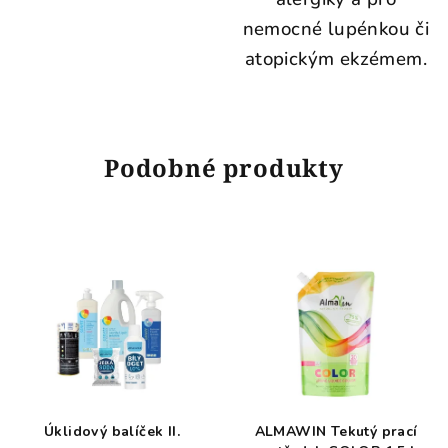
nemocné lupénkou či
atopickým ekzémem.
Podobné produkty
Úklidový balíček II.
ALMAWIN Tekutý prací