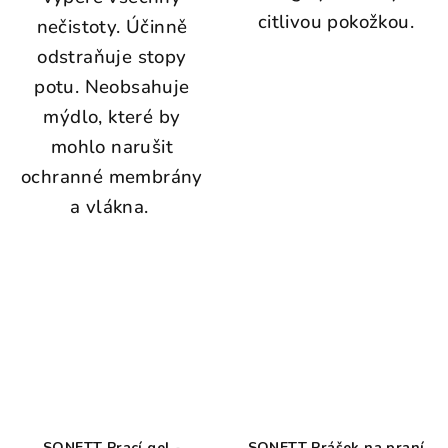
citlivou pokožkou.
nečistoty. Účinně
odstraňuje stopy
potu. Neobsahuje
mýdlo, které by
mohlo narušit
ochranné membrány
a vlákna.
SONETT Prací gel -
SONETT Prášek na praní