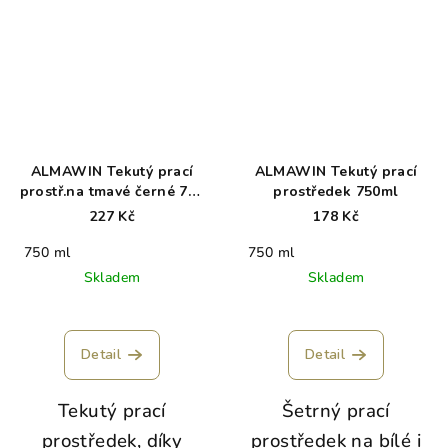
ALMAWIN Tekutý prací
ALMAWIN Tekutý prací
prostř.na tmavé černé 750
prostředek 750ml
ml
227 Kč
178 Kč
750 ml
750 ml
Skladem
Skladem
Průměrné
hodnocení
produktu
Detail
Detail
je
5,0
Tekutý prací
Šetrný prací
z
5
prostředek, díky
prostředek na bílé i