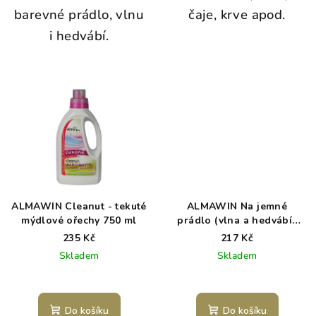
barevné prádlo, vlnu
čaje, krve apod.
i hedvábí.
ALMAWIN Cleanut - tekuté
ALMAWIN Na jemné
mýdlové ořechy 750 ml
prádlo (vlna a hedvábí)
750 ml
235 Kč
217 Kč
Skladem
Skladem
Průměrné
hodnocení
produktu
Do košíku
Do košíku