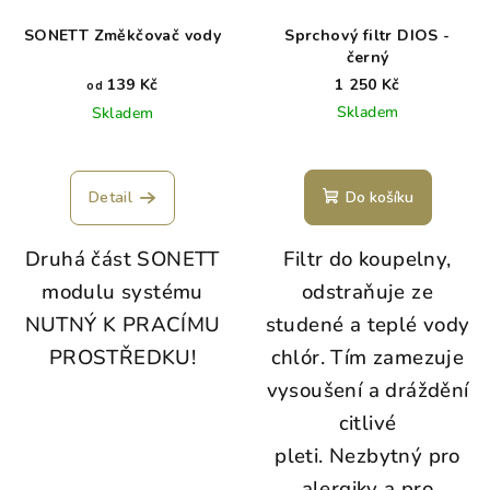
SONETT Změkčovač vody
Sprchový filtr DIOS -
černý
139 Kč
1 250 Kč
od
Skladem
Skladem
Detail
Do košíku
Druhá část SONETT
Filtr do koupelny,
modulu systému
odstraňuje ze
NUTNÝ K PRACÍMU
studené a teplé vody
PROSTŘEDKU!
chlór. Tím zamezuje
vysoušení a dráždění
citlivé
pleti. Nezbytný pro
alergiky a pro