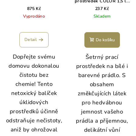
prostředek COLOR 1,5 l -
ekonom
875 Kč
237 Kč
Vyprodáno
Skladem
Detail
Do košíku
Dopřejte svému
Šetrný prací
domovu dokonalou
prostředek na bílé i
čistotu bez
barevné prádlo. S
chemie!
Tento
obsahem
netoxický balíček
změkčujících látek
úklidových
pro hedvábnou
prostředků účinně
jemnost vašeho
odstraňuje nečistoty,
prádla a příjemnou,
aniž by ohrožoval
delikátní vůní