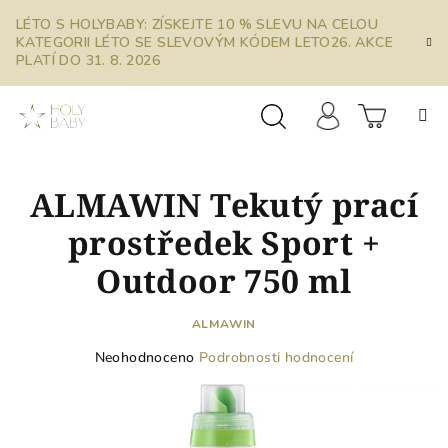
Přejít
LÉTO S HOLYBABY: ZÍSKEJTE 10 % SLEVU NA CELOU
na
KATEGORII LÉTO SE SLEVOVÝM KÓDEM LETO26. AKCE
obsah
PLATÍ DO 31. 8. 2026
Prázdn
Hledat
Přihlášení
ALMAWIN Tekutý prací
košík
prostředek Sport +
Outdoor 750 ml
ALMAWIN
Průměrné
Neohodnoceno
Podrobnosti hodnocení
hodnocení
produktu
je
0,0