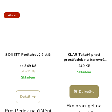
Akce
SONETT Podlahový čistič
KLAR Tekutý prací
prostředek na barevné
prádlo–eko balení 1,5 l
349 Kč
249 Kč
od
(až –11 %)
Skladem
Skladem
Do košíku
Detail
Eko prací gel na
Prostředek na čištění