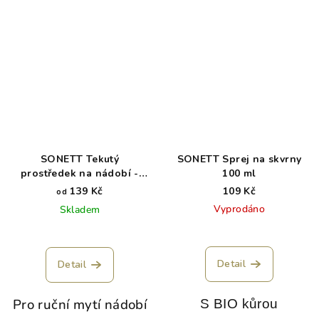
SONETT Tekutý
SONETT Sprej na skvrny
prostředek na nádobí -
100 ml
Sensitive
139 Kč
109 Kč
od
Vyprodáno
Skladem
Detail
Detail
Pro ruční mytí nádobí
S BIO kůrou