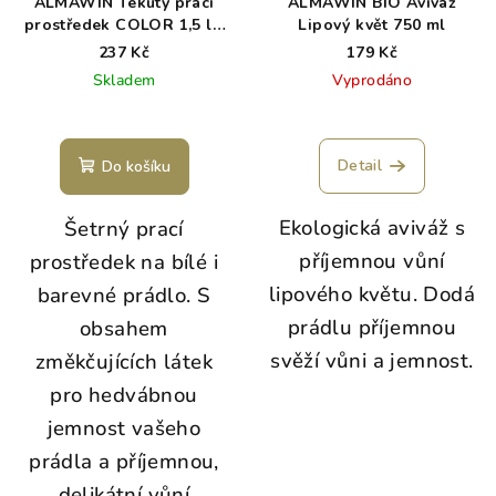
ALMAWIN Tekutý prací
ALMAWIN BIO Aviváž
prostředek COLOR 1,5 l -
Lipový květ 750 ml
ekonom
237 Kč
179 Kč
Skladem
Vyprodáno
Detail
Do košíku
Ekologická aviváž s
Šetrný prací
příjemnou vůní
prostředek na bílé i
lipového květu. Dodá
barevné prádlo. S
prádlu příjemnou
obsahem
svěží vůni a jemnost.
změkčujících látek
pro hedvábnou
jemnost vašeho
prádla a příjemnou,
delikátní vůní