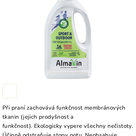
z
5
hvězdiček.
Při praní zachovává funkčnost membránových
tkanin (jejich prodyšnost a
funkčnost). Ekologicky vypere všechny nečistoty.
Účinně odstraňuje stopy potu. Neobsahuje