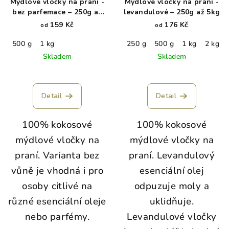
Mýdlové vločky na praní -
Mýdlové vločky na praní -
bez parfemace – 250g až
levandulové – 250g až 5kg
5kg
159 Kč
176 Kč
od
od
500 g
1 kg
250 g
500 g
1 kg
2 kg
Skladem
Skladem
Detail
Detail
100% kokosové
100% kokosové
mýdlové vločky na
mýdlové vločky na
praní. Varianta bez
praní. Levandulový
vůně je vhodná i pro
esenciální olej
osoby citlivé na
odpuzuje moly a
různé esenciální oleje
uklidňuje.
nebo parfémy.
Levandulové vločky