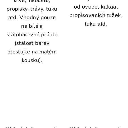
krve, inkoustu,
od ovoce, kakaa,
propisky, trávy, tuku
propisovacích tužek,
atd. Vhodný pouze
tuku atd.
na bílé a
stálobarevné prádlo
(stálost barev
otestujte na malém
kousku).