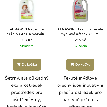
ALMAWIN Na jemné
ALMAWIN Cleanut - tekuté
prádlo (vlna a hedvábí)
mýdlové ořechy 750 ml
750 ml
217 Kč
235 Kč
Skladem
Skladem
Průměrné
hodnocení
produktu
Do košíku
Do košíku
je
5,0
Šetrný, ale důkladný
Tekuté mýdlové
z
5
eko prostředek
ořechy jsou inovativní
hvězdiček.
prostředek pro
prací prostředek pro
ošetření vlny,
barevné prádlo s
hedvábí a jemných
přirozeným