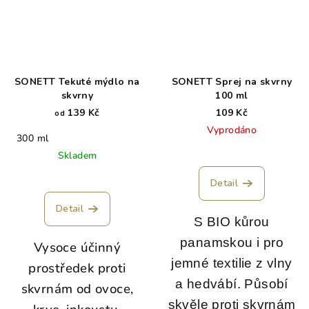
SONETT Tekuté mýdlo na
SONETT Sprej na skvrny
skvrny
100 ml
139 Kč
109 Kč
od
Vyprodáno
300 ml
Skladem
Detail
Detail
S BIO kůrou
panamskou i pro
Vysoce účinný
jemné textilie z vlny
prostředek proti
a hedvábí. Působí
skvrnám od ovoce,
skvěle proti skvrnám