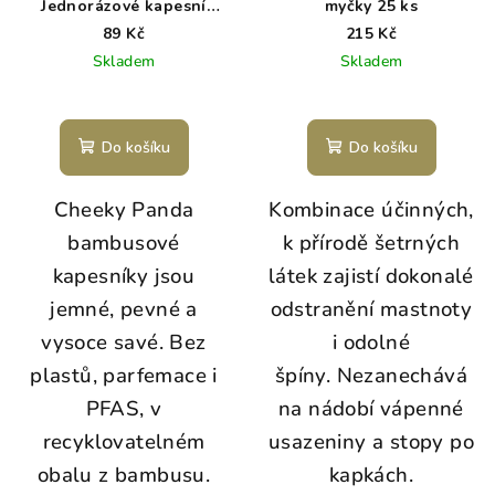
Jednorázové kapesní
myčky 25 ks
bambusové kapesníky bílé
89 Kč
215 Kč
3 vrstvé balení 8 ks
Skladem
Skladem
Do košíku
Do košíku
Cheeky Panda
Kombinace účinných,
bambusové
k přírodě šetrných
kapesníky jsou
látek zajistí dokonalé
jemné, pevné a
odstranění mastnoty
vysoce savé. Bez
i odolné
plastů, parfemace i
špíny. Nezanechává
PFAS, v
na nádobí vápenné
recyklovatelném
usazeniny a stopy po
obalu z bambusu.
kapkách.