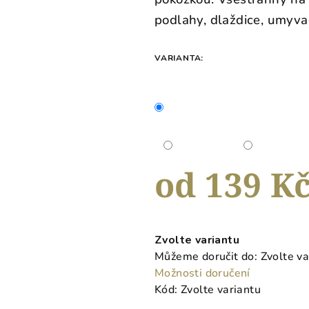
0,0
podlahy, dlaždice, umyvad
z
5
hvězdiček.
VARIANTA:
od
139 K
Měrná
cena:
Zvolte variantu
Můžeme doručit do:
Zvolte va
Možnosti doručení
Kód:
Zvolte variantu