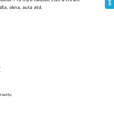
la, okna, auta atd.
č
riantu