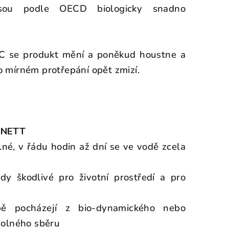
jsou podle OECD biologicky snadno
°C se produkt mění a poněkud houstne a
po mírném protřepání opět zmizí.
ONETT
é, v řádu hodin až dní se ve vodě zcela
dy škodlivé pro životní prostředí a pro
bě pocházejí z bio-dynamického nebo
volného sběru