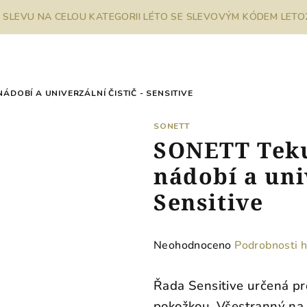
% SLEVU NA CELOU KATEGORII LÉTO SE SLEVOVÝM KÓDEM LETO26
DOBÍ A UNIVERZÁLNÍ ČISTIČ - SENSITIVE
SONETT
SONETT Teku
nádobí a univ
Sensitive
Průměrné
Neohodnoceno
Podrobnosti 
hodnocení
produktu
Řada Sensitive určená pro
je
pokožkou. Všestranný na ú