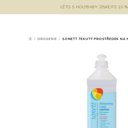
Přejít
LÉTO S HOLYBABY: ZÍSKEJTE 10 
na
obsah
/
DROGERIE
/
SONETT TEKUTÝ PROSTŘEDEK NA NÁ
DOMŮ