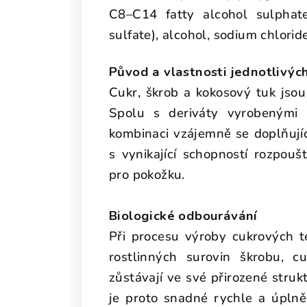
C8–C14 fatty alcohol sulphate
sulfate), alcohol, sodium chlorid
Původ a vlastnosti jednotlivýc
Cukr, škrob a kokosový tuk jsou
Spolu s deriváty vyrobenými 
kombinaci vzájemně se doplňujícíc
s vynikající schopností rozpouš
pro pokožku.
Biologické odbourávání
Při procesu výroby cukrových t
rostlinných surovin škrobu, cu
zůstávají ve své přirozené stru
je proto snadné rychle a úplně 