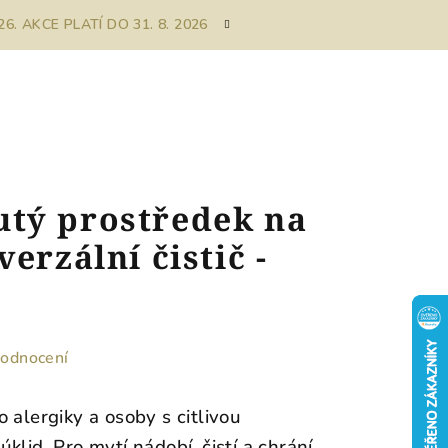
. AKCE PLATÍ DO 31. 8. 2026
tý prostředek na
erzální čistič -
hodnocení
 alergiky a osoby s citlivou
klid. Pro mytí nádobí, čistí a chrání