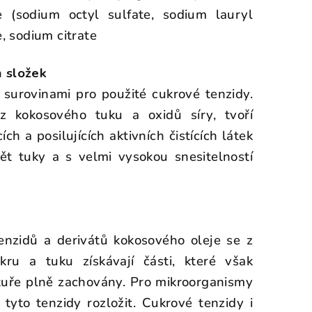
 (sodium octyl sulfate, sodium lauryl
e, sodium citrate
h složek
 surovinami pro použité cukrové tenzidy.
z kokosového tuku a oxidů síry, tvoří
h a posilujících aktivních čistících látek
tět tuky a s velmi vysokou snesitelností
enzidů a derivátů kokosového oleje se z
kru a tuku získávají části, které však
ktuře plně zachovány. Pro mikroorganismy
tyto tenzidy rozložit. Cukrové tenzidy i