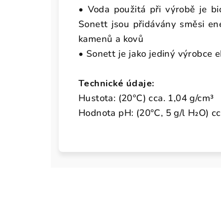
• Voda použitá při výrobě je b
Sonett jsou přidávány směsi ene
kamenů a kovů
• Sonett je jako jediný výrobce e
Technické údaje:
Hustota: (20°C) cca. 1,04 g/cm³
Hodnota pH: (20°C, 5 g/l H₂O) cc