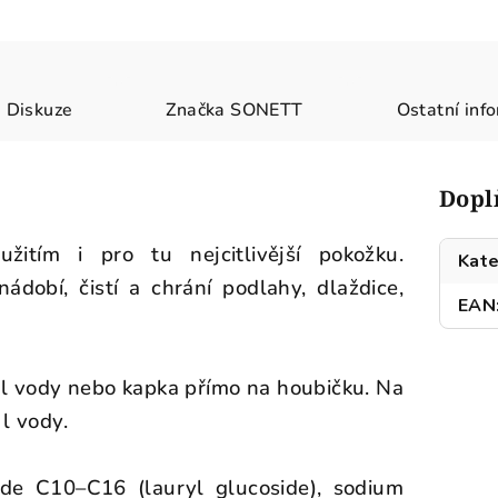
Diskuze
Značka
SONETT
Ostatní inf
Dopl
žitím i pro tu nejcitlivější pokožku.
Kate
ádobí, čistí a chrání podlahy, dlaždice,
EAN
 l vody nebo kapka přímo na houbičku. Na
l vody.
ide C10–C16 (lauryl glucoside), sodium