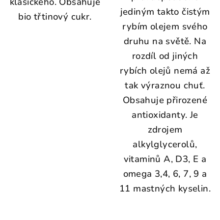
klasického. Obsahuje
jediným takto čistým
bio třtinový cukr.
rybím olejem svého
druhu na světě. Na
rozdíl od jiných
rybích olejů nemá až
tak výraznou chuť.
Obsahuje přirozené
antioxidanty. Je
zdrojem
alkylglycerolů,
vitaminů A, D3, E a
omega 3,4, 6, 7, 9 a
11 mastných kyselin.