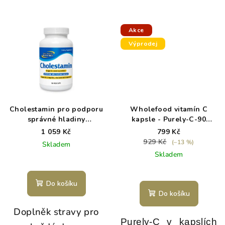
Akce
Výprodej
Cholestamin pro podporu
Wholefood vitamín C
správné hladiny
kapsle - Purely-C-90
cholesterolu v krvi
kapslí - exp. 5/26
1 059 Kč
799 Kč
929 Kč
(–13 %)
Skladem
Skladem
Do košíku
Do košíku
Doplněk stravy pro
Purely-C v kapslích