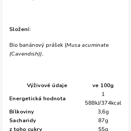
Složení:
Bio banánový prášek (
Musa acuminate
(Cavendish))
.
Výživové údaje
ve 100g
1
Energetická hodnota
588kJ/374kcal
Bílkoviny
3,6g
Sacharidy
87g
z toho cukry
55g