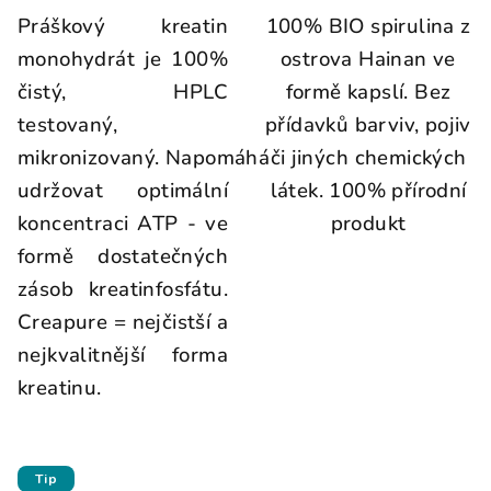
Práškový kreatin
100% BIO spirulina z
monohydrát je 100%
ostrova Hainan ve
čistý, HPLC
formě kapslí. Bez
testovaný,
přídavků barviv, pojiv
mikronizovaný. Napomáhá
či jiných chemických
udržovat optimální
látek. 100% přírodní
koncentraci ATP - ve
produkt
formě dostatečných
zásob kreatinfosfátu.
Creapure = nejčistší a
nejkvalitnější forma
kreatinu.
Tip