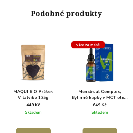
Podobné produkty
Více za méně
MAQUI BIO Prášek
Menstrual Complex,
Vitalvibe 125g
Bylinné kapky v MCT oleji,
30 ml
449 Kč
649 Kč
Skladem
Skladem