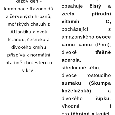
každý den -
obsahuje
čistý a
kombinace flavonoidů
zcela přírodní
z červených hroznů,
vitamín C,
mořských chaluh z
pocházející z
Atlantiku a okolí
amazonského
ovoce
Islandu, česneku a
camu camu
(Peru),
divokého kmínu
divoké
třešně
přispívá k normální
acerola
,
hladině cholesterolu
středomořského,
v krvi.
divoce rostoucího
sumaku (Škumpa
koželužská)
a
divokého
šípku
.
Vhodné i
pro
těhotné a kojící,