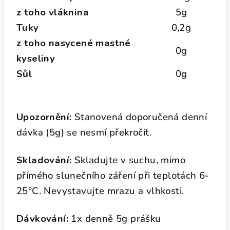
z toho vláknina
5g
Tuky
0,2g
z toho nasycené mastné
0g
kyseliny
Sůl
0g
Upozornění:
Stanovená doporučená denní
dávka (5g) se nesmí překročit.
Skladování:
Skladujte v suchu, mimo
přímého slunečního záření při teplotách 6-
25°C. Nevystavujte mrazu a vlhkosti.
Dávkování:
1x denně 5g prášku