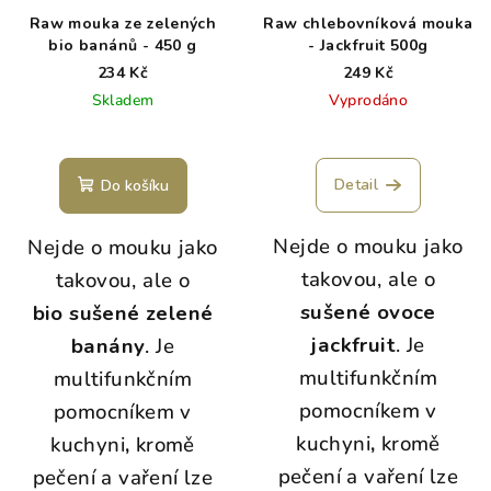
Raw mouka ze zelených
Raw chlebovníková mouka
bio banánů - 450 g
- Jackfruit 500g
234 Kč
249 Kč
Skladem
Vyprodáno
Průměrné
hodnocení
produktu
Detail
Do košíku
je
5,0
Nejde o mouku jako
Nejde o mouku jako
z
5
takovou, ale o
takovou, ale o
hvězdiček.
sušené ovoce
bio
sušené zelené
jackfruit
. Je
banány
. Je
multifunkčním
multifunkčním
pomocníkem v
pomocníkem v
kuchyni
,
kromě
kuchyni
,
kromě
pečení a vaření lze
pečení a vaření lze