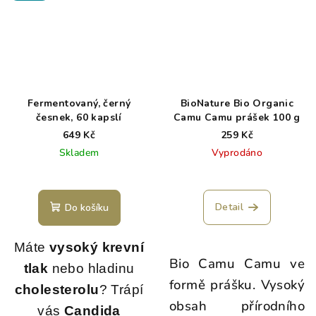
Fermentovaný, černý
BioNature Bio Organic
česnek, 60 kapslí
Camu Camu prášek 100 g
649 Kč
259 Kč
Skladem
Vyprodáno
Detail
Do košíku
Máte
vysoký krevní
Bio Camu Camu ve
tlak
nebo hladinu
formě prášku. Vysoký
cholesterolu
? Trápí
obsah přírodního
vás
Candida