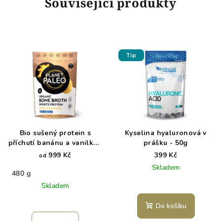
Související produkty
Tip
Bio sušený protein s
Kyselina hyaluronová v
příchutí banánu a vanilky -
prášku - 50g
Sports Protein
999 Kč
399 Kč
od
Skladem
480 g
Skladem
Do košíku