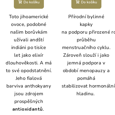
Do košíku
Do košíku
Toto jihoamerické
Přírodní bylinné
ovoce, podobné
kapky
našim borůvkám
na podporu přirozené 
užívali andští
průběhu
indiáni po tisíce
menstruačního cyklu.
let jako elixír
Zároveň slouží i jako
dlouhověkosti. A má
jemná podpora v
to své opodstatnění.
období menopauzy a
Jeho fialová
pomáhá
barviva anthokyany
stabilizovat hormonální
jsou zdrojem
hladinu.
prospěšných
antioxidantů
.