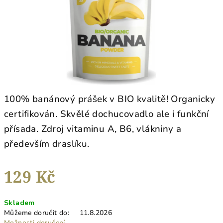
100% banánový prášek v BIO kvalitě! Organicky
certifikován. Skvělé dochucovadlo ale i funkční
přísada. Zdroj vitaminu A, B6, vlákniny a
především draslíku.
129 Kč
Měrná
Skladem
cena:
Můžeme doručit do:
11.8.2026
Možnosti doručení