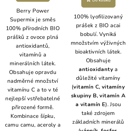
Do košíku
Berry Power
100% lyofilizovaný
Supermix je směs
prášek z BIO acai
100% přírodních BIO
bobulí. Vyniká
prášků z ovoce plná
množstvím výživných
antioxidantů,
bioaktivních látek.
vitamínů a
Obsahuje
minerálních látek.
antioxidanty
a
Obsahuje opravdu
důležité vitamíny
nadměrné množství
(
vitamín C, vitamíny
vitamínu C a to v té
skupiny B, vitamín A
nejlepší vstřebatelné
a vitamín E
). Jsou
přirozené formě.
také zdrojem
Kombinace šípku,
základních minerálů
camu camu, aceroly a
(
vápník, fosfor,