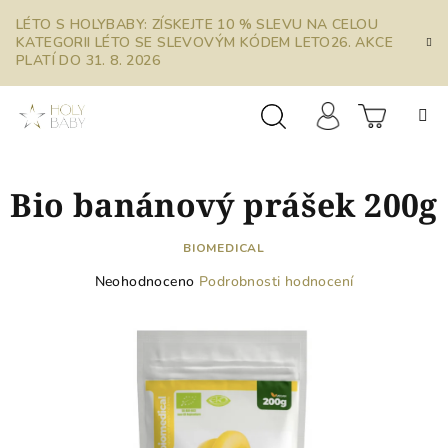
Přejít
LÉTO S HOLYBABY: ZÍSKEJTE 10 % SLEVU NA CELOU
na
KATEGORII LÉTO SE SLEVOVÝM KÓDEM LETO26. AKCE
obsah
PLATÍ DO 31. 8. 2026
Prázdn
Hledat
Přihlášení
Bio banánový prášek 200g
košík
BIOMEDICAL
Průměrné
Neohodnoceno
Podrobnosti hodnocení
hodnocení
produktu
je
0,0
z
5
hvězdiček.