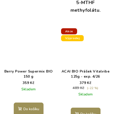
5-MTHF
methyfolátu
.
Akce
Výprodej
Berry Power Supermix BIO
ACAI BIO Prášek Vitalvibe
150 g
125g - exp. 4/26
359 Kč
379 Kč
489 Kč
(–22 %)
Skladem
Skladem
Do košíku