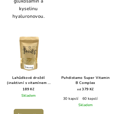
glukosamin a
kyselinu
hyaluronovou.
Lahůdkové droždí
Puhdistamo Super Vitamin
(inaktivní s vitamínem B
B Complex
12) BIO 120 g
189 Kč
379 Kč
od
Skladem
30 kapslí
60 kapslí
Skladem