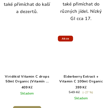
také přimíchat do
také přimíchat do kaší
různých jídel. Nízký
a dezertů.
GI cca 17.
Akce
Viridikid Vitamin C drops
Elderberry Extract +
50ml Organic (Vitamín C
Vitamin C 100ml Organic
pro děti)
409 Kč
399 Kč
549 Kč
(–27 %)
Skladem
Skladem