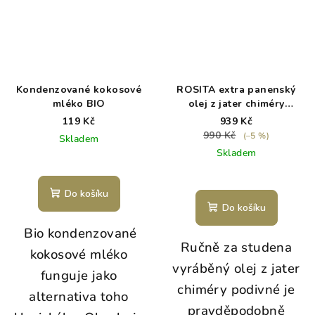
Kondenzované kokosové
ROSITA extra panenský
mléko BIO
olej z jater chiméry
podivné, 90 kapslí
119 Kč
939 Kč
990 Kč
(–5 %)
Skladem
Skladem
Do košíku
Do košíku
Bio kondenzované
Ručně za studena
kokosové mléko
vyráběný olej z jater
funguje jako
chiméry podivné je
alternativa toho
pravděpodobně