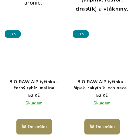
aronie.
draslík
) a
vlákniny
.
Tip
Tip
BIO RAW AIP tyčinka -
BIO RAW AIP tyčinka -
černý rybíz, malina
šípek, rakytník, echinacea,
měsíček
52 Kč
52 Kč
Skladem
Skladem
Do košíku
Do košíku