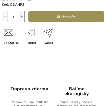
Kód:
OBANP2
−
+
Do košíku
Zeptat se
Hlídat
Sdílet
Doprava zdarma
Balíme
ekologicky
Při nákupu nad 2500 Kč
Vaše balíčky pečlivě
platíme dopravu my!
balíme do recyklovaných