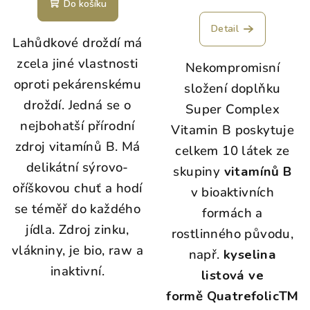
Do košíku
Detail
Lahůdkové droždí má
zcela jiné vlastnosti
Nekompromisní
oproti pekárenskému
složení doplňku
droždí. Jedná se o
Super Complex
nejbohatší přírodní
Vitamin B poskytuje
zdroj vitamínů B. Má
celkem 10 látek ze
delikátní sýrovo-
skupiny
vitamínů B
oříškovou chuť a hodí
v bioaktivních
se téměř do každého
formách a
jídla. Zdroj zinku,
rostlinného původu,
vlákniny, je bio, raw a
např.
kyselina
inaktivní.
listová ve
formě QuatrefolicTM