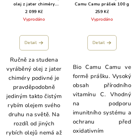
olej z jater chiméry
Camu Camu prášek 100 g
podivné 50 ml
2 099 Kč
259 Kč
Vyprodáno
Vyprodáno
Detail
Detail
Ručně za studena
Bio Camu Camu ve
vyráběný olej z jater
formě prášku. Vysoký
chiméry podivné je
obsah přírodního
pravděpodobně
vitamínu C. Vhodný
jediným takto čistým
na podporu
rybím olejem svého
imunitního systému a
druhu na světě. Na
ochranu před
rozdíl od jiných
oxidativním
rybích olejů nemá až