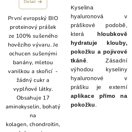
Detail
Kyselina
hyaluronová v
První evropský BIO
práškové podobě,
proteinový prášek
která
hloubkově
ze 100% sušeného
hydratuje klouby,
hovězího vývaru. Je
pokožku a pojivové
ochucen sušenými
tkáně
. Zásadní
banány, mletou
výhodou kyseliny
vanilkou a skořicí -
hyaluronové v
žádný cukr a
prášku je externí
vyplňové látky.
aplikace přímo na
Obsahuje 17
pokožku
.
aminokyselin, bohatý
na
kolagen, chondroitin,