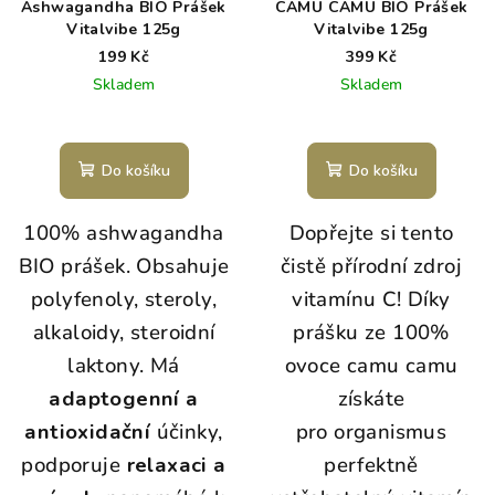
Ashwagandha BIO Prášek
CAMU CAMU BIO Prášek
Vitalvibe 125g
Vitalvibe 125g
199 Kč
399 Kč
Skladem
Skladem
Do košíku
Do košíku
100% ashwagandha
Dopřejte si tento
BIO prášek. Obsahuje
čistě přírodní zdroj
polyfenoly, steroly,
vitamínu C! Díky
alkaloidy, steroidní
prášku ze 100%
laktony. Má
ovoce camu camu
adaptogenní a
získáte
antioxidační
účinky,
pro organismus
podporuje
relaxaci a
perfektně