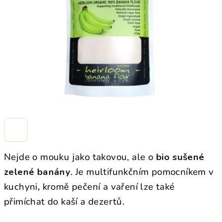
hvězdiček.
Nejde o mouku jako takovou, ale o
bio
sušené
zelené banány
. Je multifunkčním pomocníkem v
kuchyni
,
kromě pečení a vaření lze také
přimíchat do kaší a dezertů.