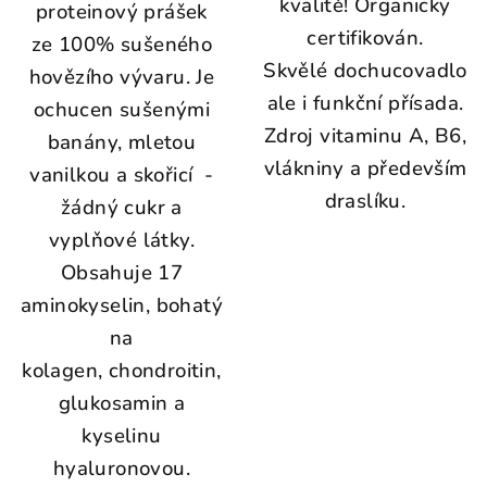
kvalitě! Organicky
proteinový prášek
certifikován.
ze 100% sušeného
Skvělé dochucovadlo
hovězího vývaru. Je
ale i funkční přísada.
ochucen sušenými
Zdroj vitaminu A, B6,
banány, mletou
vlákniny a především
vanilkou a skořicí -
draslíku.
žádný cukr a
vyplňové látky.
Obsahuje 17
aminokyselin, bohatý
na
kolagen, chondroitin,
glukosamin a
kyselinu
hyaluronovou.