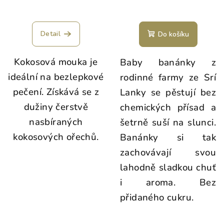
Průměrné
hodnocení
produktu
Detail
Do košíku
je
5,0
Kokosová mouka je
Baby banánky z
z
5
ideální na bezlepkové
rodinné farmy ze Srí
hvězdiček.
pečení. Získává se z
Lanky se pěstují bez
dužiny čerstvě
chemických přísad a
nasbíraných
šetrně suší na slunci.
kokosových ořechů.
Banánky si tak
zachovávají svou
lahodně sladkou chuť
i aroma. Bez
přidaného cukru.