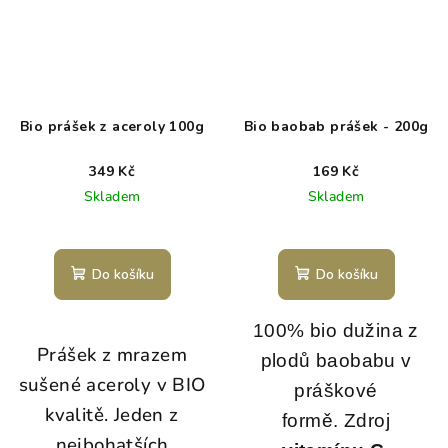
Bio prášek z aceroly 100g
Bio baobab prášek - 200g
349 Kč
169 Kč
Skladem
Skladem
Do košíku
Do košíku
100% bio dužina z
Prášek z mrazem
plodů baobabu v
sušené aceroly v BIO
práškové
kvalitě. Jeden z
formě.
Zdroj
nejbohatších