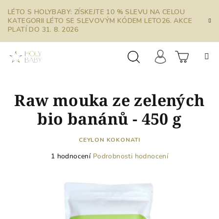
Přejít
LÉTO S HOLYBABY: ZÍSKEJTE 10 % SLEVU NA CELOU
na
KATEGORII LÉTO SE SLEVOVÝM KÓDEM LETO26. AKCE
obsah
PLATÍ DO 31. 8. 2026
Prázdn
Hledat
Přihlášení
Raw mouka ze zelených
košík
bio banánů - 450 g
CEYLON KOKONATI
Průměrné
1 hodnocení
Podrobnosti hodnocení
hodnocení
produktu
je
5,0
z
5