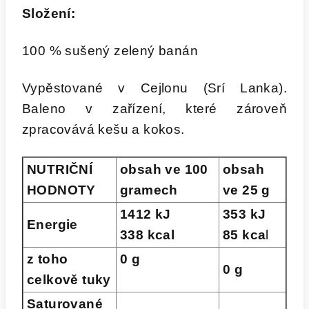
Složení:
100 % sušený zelený banán
Vypěstované v Cejlonu (Srí Lanka).
Baleno v zařízení, které zároveň
zpracovává kešu a kokos.
NUTRIČNÍ
obsah ve 100
obsah
HODNOTY
gramech
ve 25 g
1412 kJ
353 kJ
Energie
338 kcal
85 kca
l
z toho
0 g
0 g
celkově tuky
Saturované