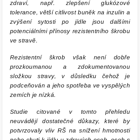
zdraví, např. zlepšení glukózové
tolerance, větší citlivost buněk na inzulin a
zvýšení sytosti po jídle jsou dalšími
potenciálními přínosy rezistentního škrobu
ve stravě.
Rezistentní škrob však není dobře
prozkoumanou a zdokumentovanou
složkou stravy, v důsledku čehož je
podceňován a jeho spotřeba ve vyspělých
zemích je nízká.
Studie citované v tomto přehledu
neuvádějí dostatečné důkazy, které by
potvrzovaly vliv RŠ na snížení hmotnosti
nebo chuti k jídlu u zdravých osob, osob s