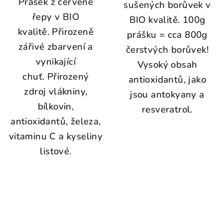
Prášek z červené
sušených borůvek v
řepy v BIO
BIO kvalitě. 100g
kvalitě. Přirozeně
prášku = cca 800g
zářivé zbarvení a
čerstvých borůvek!
vynikající
Vysoký obsah
chuť. Přirozený
antioxidantů, jako
zdroj vlákniny,
jsou antokyany a
bílkovin,
resveratrol.
antioxidantů, železa,
vitaminu C a kyseliny
listové.