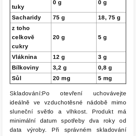
0 g
0 g
tuky
Sacharidy
75 g
18, 75 g
z toho
celkově
20 g
5 g
cukry
Vláknina
12 g
3 g
Bílkoviny
3,2 g
0,8 g
Sůl
20 mg
5 mg
Skladování:
Po otevření uchovávejte
ideálně ve vzduchotěsné nádobě mimo
sluneční světlo a vlhkost. Produkt má
minimální datum spotřeby dva roky od
data výroby. Při správném skladování