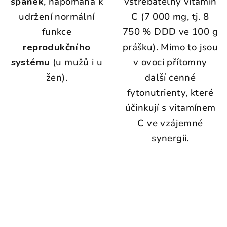
spánek
, napomáhá k
vstřebatelný vitamín
udržení normální
C (7 000 mg, tj. 8
funkce
750 % DDD ve 100 g
reprodukčního
prášku). Mimo to jsou
systému
(u mužů i u
v ovoci přítomny
žen).
další cenné
fytonutrienty, které
účinkují s vitamínem
C ve vzájemné
synergii.