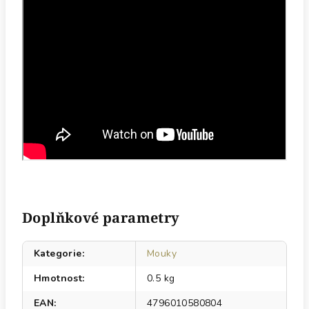
Doplňkové parametry
Kategorie
:
Mouky
Hmotnost
:
0.5 kg
EAN
:
4796010580804