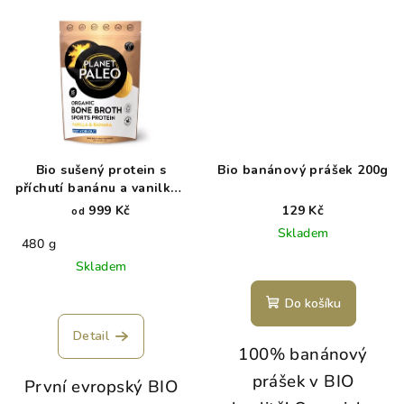
Bio sušený protein s
Bio banánový prášek 200g
příchutí banánu a vanilky -
Sports Protein
999 Kč
129 Kč
od
Skladem
480 g
Skladem
Do košíku
Detail
100% banánový
prášek v BIO
První evropský BIO