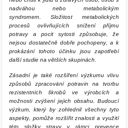
nadváhou nebo metabolickým
syndromem. Složitost metabolických
procesů ovlivňujících snížení příjmu
potravy a pocit sytosti způsobuje, že
nejsou dostatečně dobře pochopeny, a k
prokázání tohoto účinku jsou zapotřebí
další studie na větších skupinách.
Zásadní je také rozšíření výzkumu vlivu
způsobů zpracování potravin na tvorbu
rezistentních škrobů ve výrobcích a
možnosti zvýšení jejich obsahu. Budoucí
výzkum, který by zohlednil všechny tyto
aspekty, pomůže rozšířit znalosti a využití
této složky stravy v rámci prevence