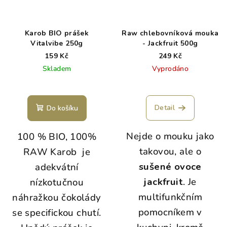
Karob BIO prášek
Raw chlebovníková mouka
Vitalvibe 250g
- Jackfruit 500g
159 Kč
249 Kč
Skladem
Vyprodáno
Detail
Do košíku
Nejde o mouku jako
100 % BIO, 100%
takovou, ale o
RAW Karob je
sušené ovoce
adekvátní
jackfruit
. Je
nízkotučnou
multifunkčním
náhražkou čokolády
pomocníkem v
se specifickou chutí.