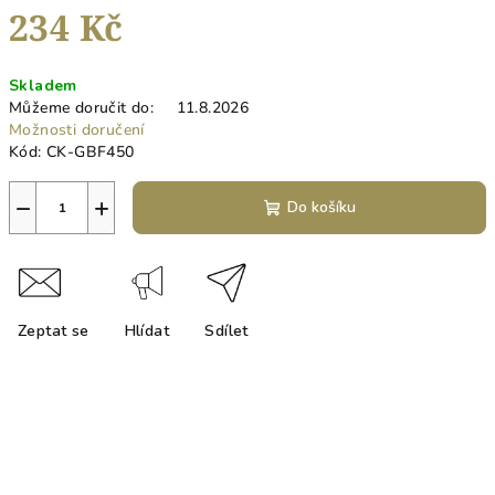
234 Kč
Měrná
Skladem
cena:
Můžeme doručit do:
11.8.2026
Možnosti doručení
Kód:
CK-GBF450
−
+
Do košíku
Zeptat se
Hlídat
Sdílet