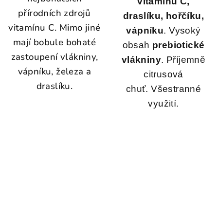
vitamínu C,
přírodních zdrojů
draslíku, hořčíku,
vitamínu C. Mimo jiné
vápníku
.
Vysoký
mají bobule bohaté
obsah
prebiotické
zastoupení vlákniny,
vlákniny
.
Příjemně
vápníku, železa a
citrusová
draslíku.
chuť.
Všestranné
využití.