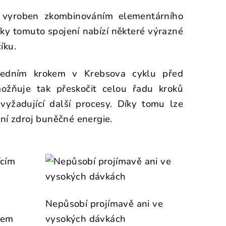
e vyroben zkombinováním elementárního
íky tomuto spojení nabízí některé výrazné
číku.
edním krokem v Krebsova cyklu před
žňuje tak přeskočit celou řadu kroků
vyžadující další procesy. Díky tomu lze
vní zdroj buněčné energie.
Nepůsobí projímavě ani ve
kem
vysokých dávkách