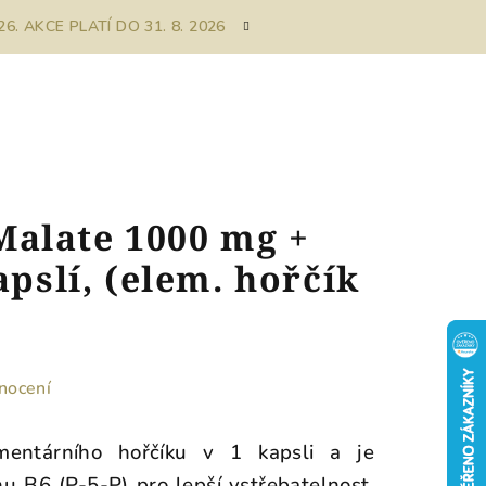
. AKCE PLATÍ DO 31. 8. 2026
alate 1000 mg +
apslí, (elem. hořčík
nocení
entárního hořčíku v 1 kapsli a je
 B6 (P-5-P) pro lepší vstřebatelnost.