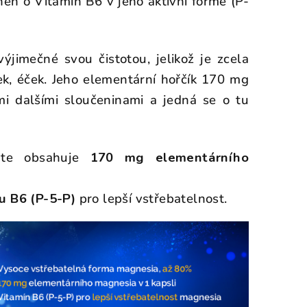
lněn o Vitamin B6 v jeho aktivní formě (P-
imečné svou čistotou, jelikož je zcela
tek, éček. Jeho elementární hořčík 170 mg
i dalšími sloučeninami a jedná se o tu
.
ate obsahuje
170 mg elementárního
u B6 (P-5-P)
pro lepší vstřebatelnost.