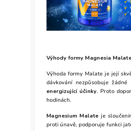
Výhody formy Magnesia Malat
Výhoda formy Malate je její skvě
dávkování nezpůsobuje žádné v
energizující účinky
. Proto dopo
hodinách.
Magnesium Malate
je sloučen
proti únavě, podporuje funkci jat