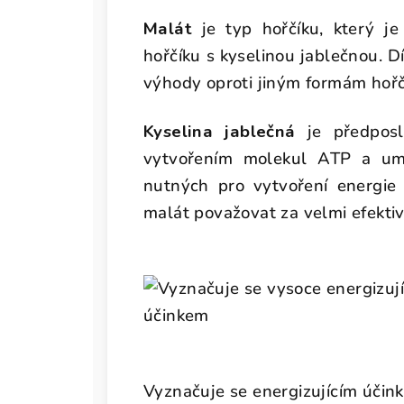
Malát
je typ hořčíku, který j
hořčíku s kyselinou jablečnou. D
výhody oproti jiným formám hoř
Kyselina jablečná
je předposl
vytvořením molekul ATP a umo
nutných pro vytvoření energie 
malát považovat za velmi efekti
Vyznačuje se energizujícím účin