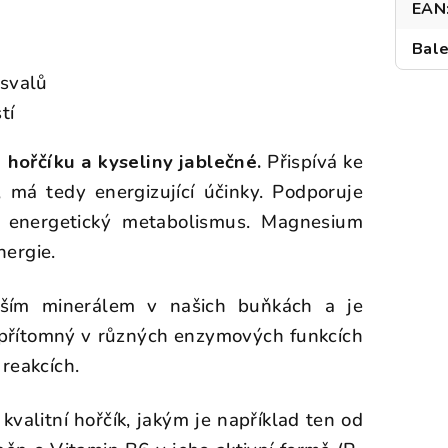
EAN
Bale
 svalů
tí
a
hořčíku a kyseliny jablečné.
Přispívá ke
 má tedy energizující účinky. Podporuje
a energetický metabolismus. Magnesium
ergie.
ějším minerálem v našich buňkách a je
 přítomný v různých enzymových funkcích
reakcích.
kvalitní hořčík, jakým je například ten od