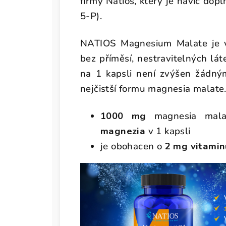
firmy Natios, který je navíc dop
5-P).
NATIOS Magnesium Malate je výj
bez příměsí, nestravitelných lá
na 1 kapsli není zvýšen žádným
nejčistší formu magnesia malate
1000 mg
magnesia mal
magnezia
v 1 kapsli
je obohacen o
2 mg vitamin