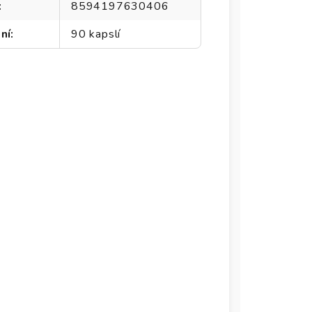
:
8594197630406
ní
:
90 kapslí