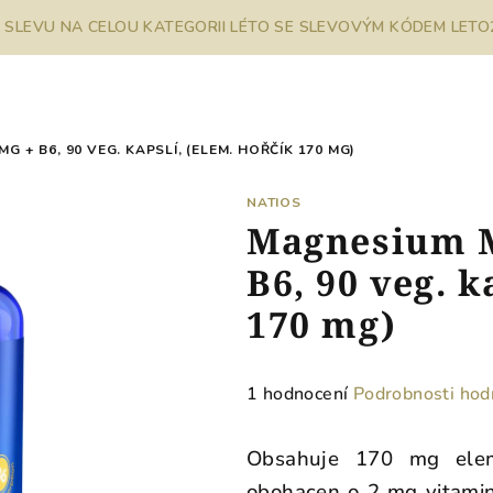
% SLEVU NA CELOU KATEGORII LÉTO SE SLEVOVÝM KÓDEM LETO26
 + B6, 90 VEG. KAPSLÍ, (ELEM. HOŘČÍK 170 MG)
NATIOS
Magnesium M
B6, 90 veg. k
170 mg)
Průměrné
1 hodnocení
Podrobnosti hod
hodnocení
produktu
Obsahuje 170 mg elem
je
obohacen o 2 mg vitaminu