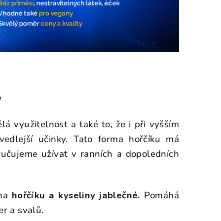
e
lá využitelnost a také to, že i při vyšším
edlejší učinky. Tato forma hořčíku má
ručujeme užívat v ranních a dopoledních
ina
hořčíku a kyseliny jablečné.
Pomáhá
er a svalů.