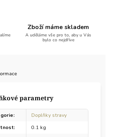
Zboží máme skladem
alíme
A uděláme vše pro to, aby u Vás
bylo co nejdříve
formace
ňkové parametry
gorie
:
Doplňky stravy
tnost
:
0.1 kg