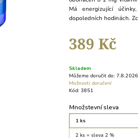
5,0
Má energizující účink
z
5
dopoledních hodinách. Zc
hvězdiček.
389 Kč
Měrná
cena:
Skladem
Můžeme doručit do:
7.8.202
Možnosti doručení
Kód:
3851
Množstevní sleva
1 ks
2 ks = sleva 2 %