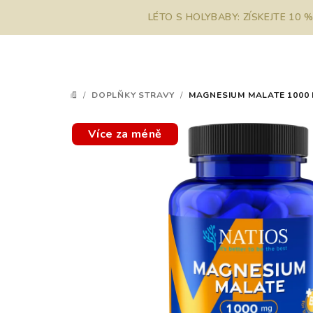
Přejít
LÉTO S HOLYBABY: ZÍSKEJTE 10 
na
obsah
/
DOPLŇKY STRAVY
/
MAGNESIUM MALATE 1000 MG
DOMŮ
Více za méně