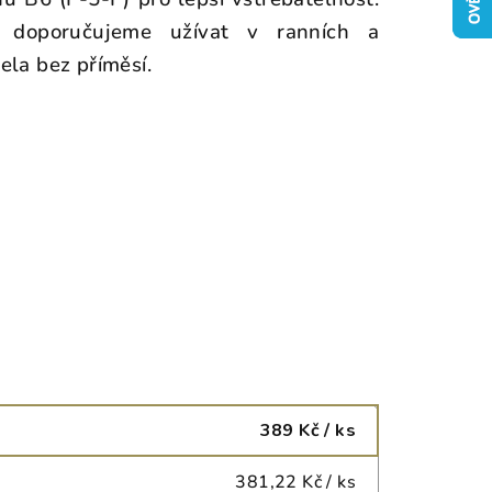
y, doporučujeme užívat v ranních a
ela bez příměsí.
6
389 Kč
/ ks
381,22 Kč
/ ks