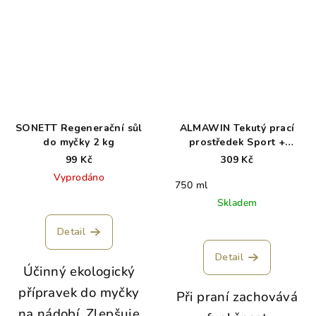
SONETT Regenerační sůl
ALMAWIN Tekutý prací
do myčky 2 kg
prostředek Sport +
Outdoor 750 ml
99 Kč
309 Kč
Vyprodáno
750 ml
Skladem
Detail
Detail
Účinný ekologický
přípravek do myčky
Při praní zachovává
na nádobí. Zlepšuje