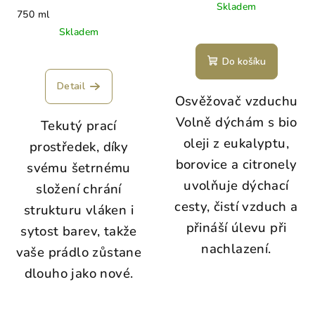
Skladem
750 ml
Skladem
Průměrné
Do košíku
hodnocení
produktu
Detail
je
Osvěžovač vzduchu
5,0
Volně dýchám s bio
Tekutý prací
z
5
oleji z eukalyptu,
prostředek, díky
hvězdiček.
borovice a citronely
svému šetrnému
uvolňuje dýchací
složení chrání
cesty, čistí vzduch a
strukturu vláken i
přináší úlevu při
sytost barev, takže
nachlazení.
vaše prádlo zůstane
dlouho jako nové.