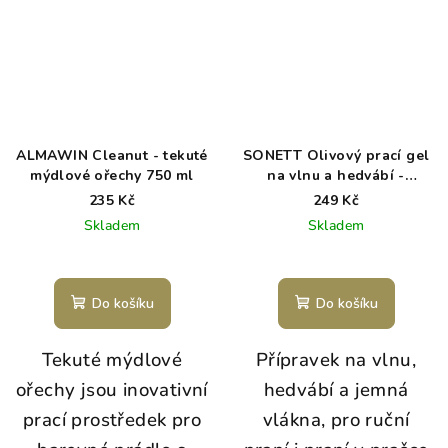
ALMAWIN Cleanut - tekuté
SONETT Olivový prací gel
mýdlové ořechy 750 ml
na vlnu a hedvábí -
Sensitive 1 l
235 Kč
249 Kč
Skladem
Skladem
Průměrné
hodnocení
produktu
Do košíku
Do košíku
je
5,0
Tekuté mýdlové
Přípravek na vlnu,
z
5
ořechy jsou inovativní
hedvábí a jemná
hvězdiček.
prací prostředek pro
vlákna, pro ruční