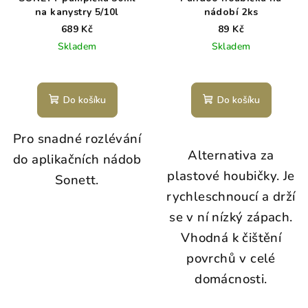
na kanystry 5/10l
nádobí 2ks
689 Kč
89 Kč
Skladem
Skladem
Do košíku
Do košíku
Pro snadné rozlévání
Alternativa za
do aplikačních nádob
plastové houbičky. Je
Sonett.
rychleschnoucí a drží
se v ní nízký zápach.
Vhodná k čištění
povrchů v celé
domácnosti.