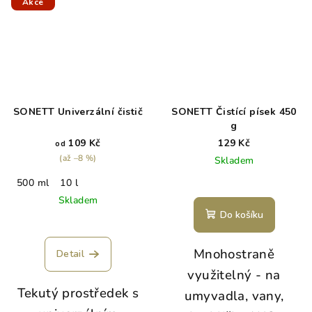
Akce
SONETT Univerzální čistič
SONETT Čistící písek 450
g
109 Kč
129 Kč
od
(až –8 %)
Skladem
500 ml
10 l
Skladem
Do košíku
Mnohostraně
Detail
využitelný - na
Tekutý prostředek s
umyvadla, vany,