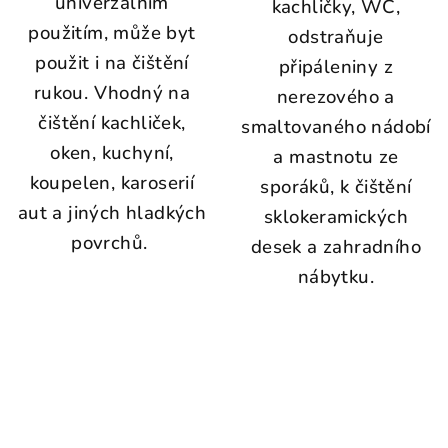
univerzálním
kachličky, WC,
použitím, může byt
odstraňuje
použit i na čištění
připáleniny z
rukou. Vhodný na
nerezového a
čištění kachliček,
smaltovaného nádobí
oken, kuchyní,
a mastnotu ze
koupelen, karoserií
sporáků, k čištění
aut a jiných hladkých
sklokeramických
povrchů.
desek a zahradního
nábytku.