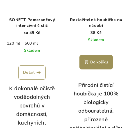
SONETT Pomerančový
Rozložitelná houbička na
intenzivní čistič
nádobí
49 Kč
38 Kč
od
Skladem
120 ml
500 ml
Skladem
Do košíku
Detail
Přírodní čistící
K dokonalé očistě
houbička je 100%
voděodolných
biologicky
povrchů v
odbouratelná,
domácnosti,
přirozeně
kuchyních,