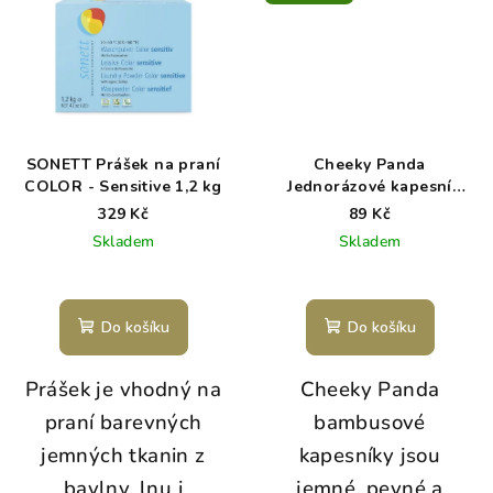
SONETT Prášek na praní
Cheeky Panda
COLOR - Sensitive 1,2 kg
Jednorázové kapesní
bambusové kapesníky bílé
329 Kč
89 Kč
3 vrstvé balení 8 ks
Skladem
Skladem
Do košíku
Do košíku
Prášek je vhodný na
Cheeky Panda
praní barevných
bambusové
jemných tkanin z
kapesníky jsou
bavlny, lnu i
jemné, pevné a