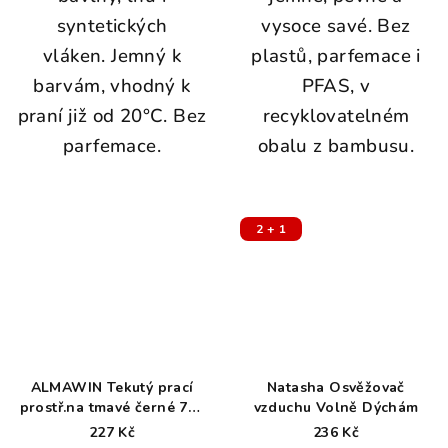
syntetických
vysoce savé. Bez
vláken.
Jemný k
plastů, parfemace i
barvám, vhodný k
PFAS, v
praní již od 20°C.
Bez
recyklovatelném
parfemace.
obalu z bambusu.
2 + 1
ALMAWIN Tekutý prací
Natasha Osvěžovač
prostř.na tmavé černé 750
vzduchu Volně Dýchám
ml
227 Kč
236 Kč