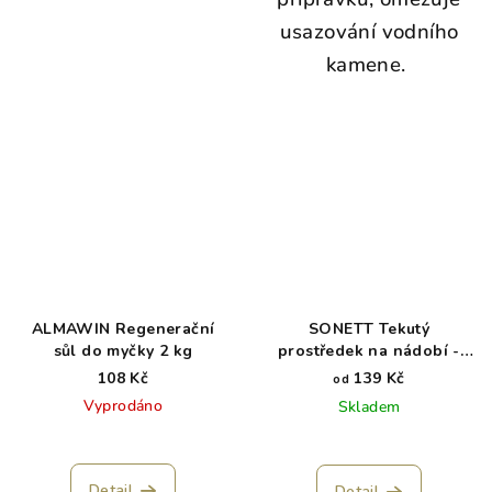
usazování vodního
kamene.
ALMAWIN Regenerační
SONETT Tekutý
sůl do myčky 2 kg
prostředek na nádobí -
Sensitive
108 Kč
139 Kč
od
Vyprodáno
Skladem
Detail
Detail