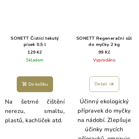
SONETT Čistící tekutý
SONETT Regenerační sůl
písek 0,5 l
do myčky 2 kg
129 Kč
99 Kč
Skladem
Vyprodáno
Detail
Do košíku
Účinný ekologický
Na šetrné čištění
přípravek do myčky
nerezu, smaltu,
na nádobí. Zlepšuje
plastů, kachliček atd.
účinky mycích
přípravků, omezuje