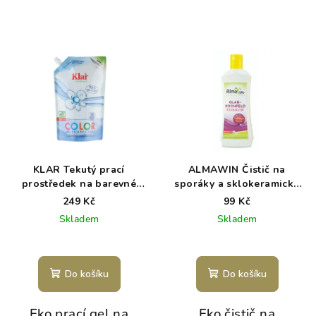
KLAR Tekutý prací
ALMAWIN Čistič na
prostředek na barevné
sporáky a sklokeramické
prádlo–eko balení 1,5 l
desky 250 ml
249 Kč
99 Kč
Skladem
Skladem
Do košíku
Do košíku
Eko prací gel na
Eko čistič na