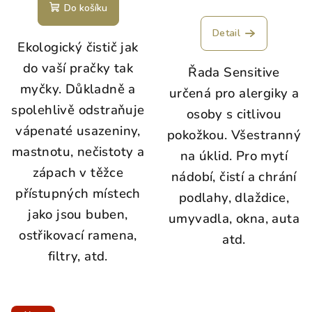
Do košíku
Detail
Ekologický čistič jak
do vaší pračky tak
Řada Sensitive
myčky.
Důkladně a
určená pro alergiky a
spolehlivě odstraňuje
osoby s citlivou
vápenaté usazeniny,
pokožkou. Všestranný
mastnotu, nečistoty a
na úklid. Pro mytí
zápach v těžce
nádobí, čistí a chrání
přístupných místech
podlahy, dlaždice,
jako jsou buben,
umyvadla, okna, auta
ostřikovací ramena,
atd.
filtry, atd.