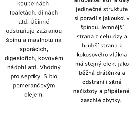
antibakteriální a díky
koupelnách,
jedinečné struktuře
toaletách, dílnách
si poradí s jakoukoliv
atd. Účinně
špínou. Jemnější
odstraňuje zažranou
strana z celulózy a
špínu a mastnotu na
hrubší strana z
sporácích,
kokosového vlákna
digestořích, kovovém
má stejný efekt jako
nádobí atd. Vhodný
běžná drátěnka a
pro septiky.
S bio
odstraní i silné
pomerančovým
nečistoty a připálené,
olejem.
zaschlé zbytky.