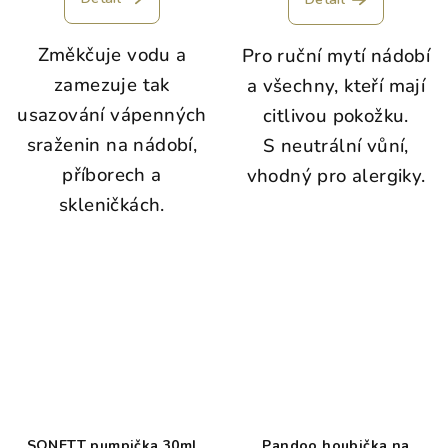
Změkčuje vodu a
Pro ruční mytí nádobí
zamezuje tak
a všechny, kteří mají
usazování vápenných
citlivou pokožku.
sraženin na nádobí,
S neutrální vůní,
příborech a
vhodný pro alergiky.
skleničkách.
SONETT pumpička 30ml
Pandoo houbička na