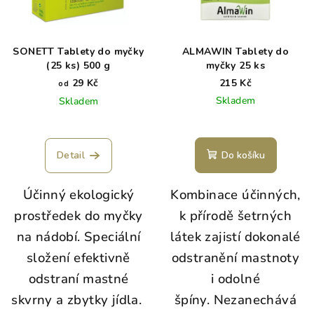
SONETT Tablety do myčky
ALMAWIN Tablety do
(25 ks) 500 g
myčky 25 ks
29 Kč
215 Kč
od
Skladem
Skladem
Průměrné
hodnocení
produktu
Detail
Do košíku
je
5,0
Účinný ekologický
Kombinace účinných,
z
5
prostředek do myčky
k přírodě šetrných
hvězdiček.
na nádobí. Speciální
látek zajistí dokonalé
složení efektivně
odstranění mastnoty
odstraní mastné
i odolné
skvrny a zbytky jídla.
špíny. Nezanechává