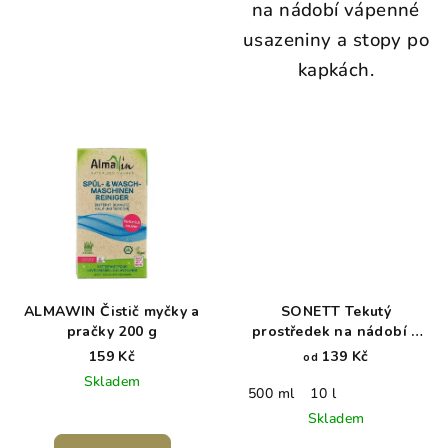
na nádobí vápenné
usazeniny a stopy po
kapkách.
ALMAWIN Čistič myčky a
SONETT Tekutý
pračky 200 g
prostředek na nádobí a
univerzální čistič -
159 Kč
139 Kč
od
Sensitive
Skladem
500 ml
10 l
Skladem