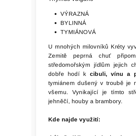
VÝRAZNÁ
BYLINNÁ
TYMIÁNOVÁ
U mnohých milovníků Kréty vy
Zemitě peprná chuť připom
středomořským jídlům jejich c
dobře hodí k
cibuli, vínu a 
tymiánem dušený v troubě je n
všemu. Vynikající je tímto st
jehněčí, houby a brambory.
Kde najde využití: