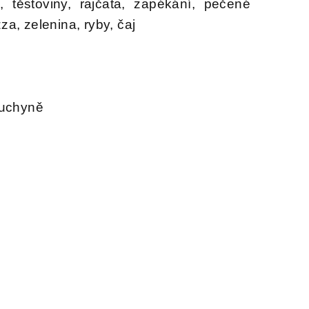
, těstoviny, rajčata, zapékání, pečené
za, zelenina, ryby, čaj
kuchyně