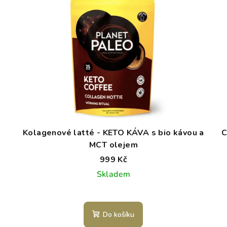
Kolagenové latté - KETO KÁVA s bio kávou a
C
MCT olejem
999 Kč
Skladem
Do košíku