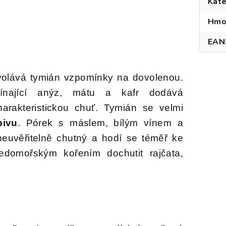
Kate
Hmo
EAN
volává tymián vzpomínky na dovolenou.
ínající anýz, mátu a kafr dodává
harakteristickou chuť. Tymián se velmi
pivu
. Pórek s máslem, bílým vínem a
euvěřitelně chutný a hodí se téměř ke
ředomořským kořením dochutit rajčata,