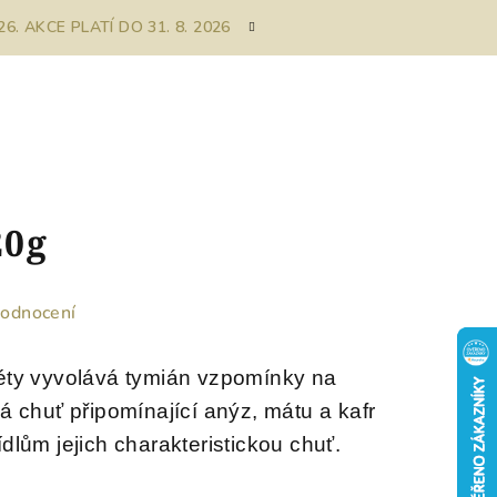
. AKCE PLATÍ DO 31. 8. 2026
20g
hodnocení
éty vyvolává tymián vzpomínky na
 chuť připomínající anýz, mátu a kafr
lům jejich charakteristickou chuť.