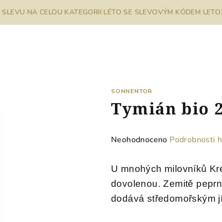
% SLEVU NA CELOU KATEGORII LÉTO SE SLEVOVÝM KÓDEM LETO26
SONNENTOR
Tymián bio 
Průměrné
Neohodnoceno
Podrobnosti 
hodnocení
produktu
U mnohých milovníků Kr
je
dovolenou. Zemitě peprná
0,0
z
dodává středomořským jíd
5