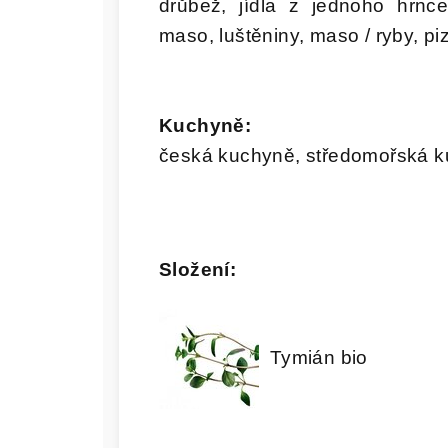
drůbež, jídla z jednoho hrnce
maso, luštěniny, maso / ryby, piz
Kuchyně:
česká kuchyně, středomořská 
Složení:
Tymián bio