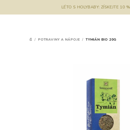
Přejít
LÉTO S HOLYBABY: ZÍSKEJTE 10 
na
obsah
/
POTRAVINY A NÁPOJE
/
TYMIÁN BIO 20G
DOMŮ