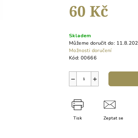
hvězdiček.
60 Kč
Měrná
cena:
Skladem
Můžeme doručit do:
11.8.20
Možnosti doručení
Kód:
00666
−
+
Tisk
Zeptat se