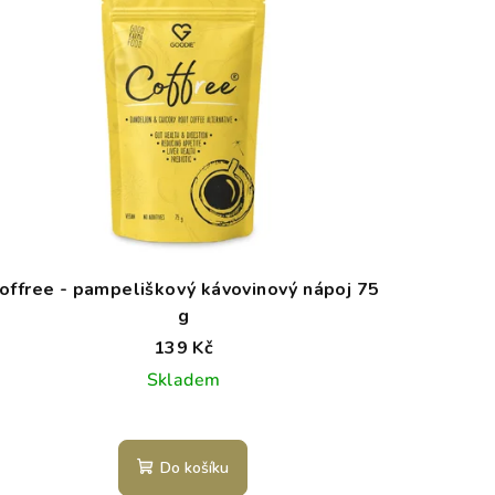
offree - pampeliškový kávovinový nápoj 75
g
139 Kč
Skladem
Do košíku