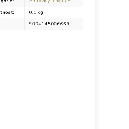
gorie
:
Potraviny a nápoje
tnost
:
0.1 kg
:
9004145006669