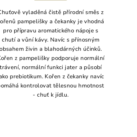
Chuťově vyladěná čistě přírodní směs z
kořenů pampelišky a čekanky je vhodná
pro přípravu aromatického nápoje s
chutí a vůní kávy. Navíc s přínosným
obsahem živin a blahodárných účinků.
Kořen z pampelišky podporuje normální
trávení, normální funkci jater a působí
jako prebiotikum. Kořen z čekanky navíc
pomáhá kontrolovat tělesnou hmotnost
- chuť k jídlu.