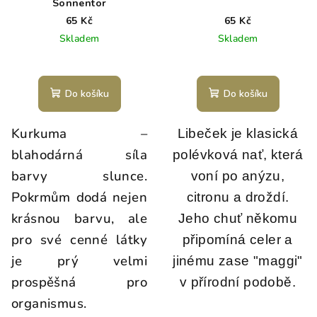
Sonnentor
65 Kč
65 Kč
Skladem
Skladem
Průměrné
hodnocení
produktu
Do košíku
Do košíku
je
5,0
Kurkuma –
z
Libeček je klasická
5
blahodárná síla
polévková nať, která
hvězdiček.
barvy slunce.
voní po anýzu,
Pokrmům dodá nejen
citronu a droždí.
krásnou barvu, ale
Jeho chuť někomu
pro své cenné látky
připomíná celer a
je prý velmi
jinému zase "maggi"
prospěšná pro
v přírodní podobě.
organismus.