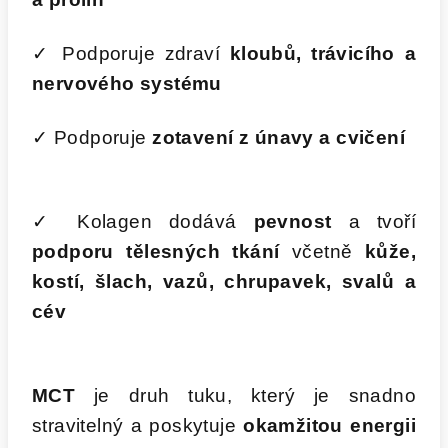
✓ Podporuje zdraví
kloubů, trávicího a
nervového systému
✓ Podporuje
zotavení z únavy a cvičen
í
✓ Kolagen dodává
pevnost
a tvoří
podporu tělesných tkání
včetně
kůže,
kostí, šlach, vazů, chrupavek, svalů a
cév
MCT
je druh tuku, který je snadno
stravitelný a poskytuje
okamžitou energii