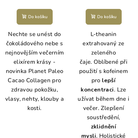
Do košíku
Do košíku
Nechte se unést do
L-theanin
čokoládového nebe s
extrahovaný ze
nejnovějším večerním
zeleného
elixírem krásy -
čaje. Oblíbené při
novinka Planet Paleo
použití s kofeinem
Cacao Collagen pro
pro
lepší
zdravou pokožku,
koncentraci
. Lze
vlasy, nehty, klouby a
užívat během dne i
kosti.
večer. Zlepšení
soustředění,
zklidnění
mysli
. Holistické