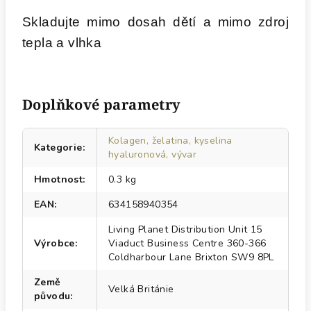
Skladujte mimo dosah dětí a mimo zdroj
tepla a vlhka
Doplňkové parametry
Kolagen, želatina, kyselina
Kategorie
:
hyaluronová, vývar
Hmotnost
:
0.3 kg
EAN
:
634158940354
Living Planet Distribution Unit 15
Výrobce
:
Viaduct Business Centre 360-366
Coldharbour Lane Brixton SW9 8PL
Země
Velká Británie
původu
: