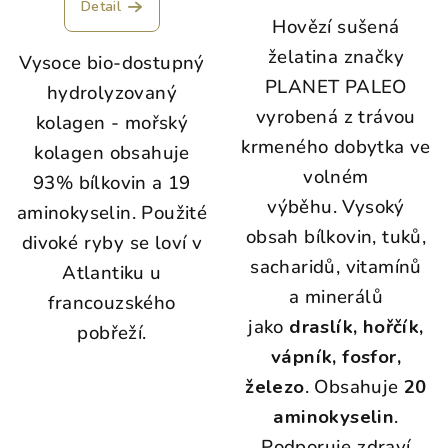
Detail
Hovězí sušená
želatina
značky
Vysoce
bio-dostupný
PLANET PALEO
hydrolyzovaný
vyrobená z trávou
kolagen - mořský
krmeného dobytka ve
kolagen
obsahuje
volném
93% bílkovin a 19
výběhu.
Vysoký
aminokyselin.
P
oužité
obsah bílkovin, tuků,
divoké ryby se loví v
sacharidů, vitamínů
Atlantiku u
a minerálů
francouzského
jako
draslík, hořčík,
pobřeží.
vápník, fosfor,
železo
. Obsahuje
20
aminokyselin
.
Podporuje zdraví