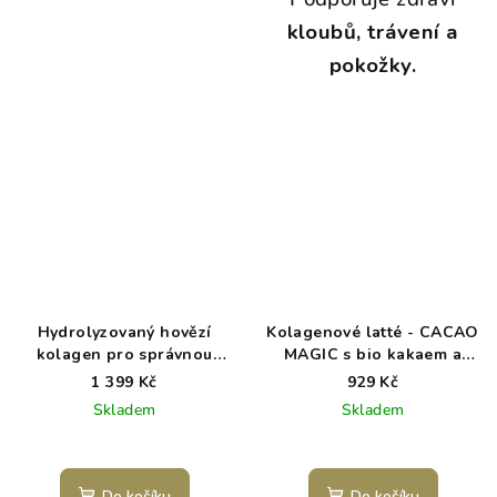
kloubů, trávení a
pokožky.
Hydrolyzovaný hovězí
Kolagenové latté - CACAO
kolagen pro správnou
MAGIC s bio kakaem a
funkci kostí, vaziva a štítné
vanilkou
1 399 Kč
929 Kč
žlázy - Osteo
Skladem
Skladem
Průměrné
hodnocení
produktu
Do košíku
Do košíku