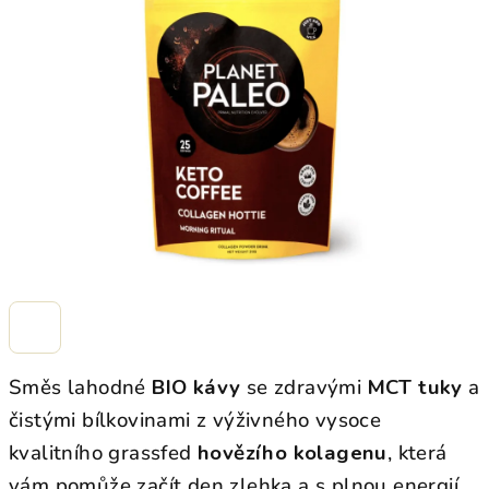
z
5
hvězdiček.
Směs lahodné
BIO kávy
se zdravými
MCT tuky
a
čistými bílkovinami z výživného vysoce
kvalitního grassfed
hovězího kolagenu
, která
vám pomůže začít den zlehka a s plnou energií.