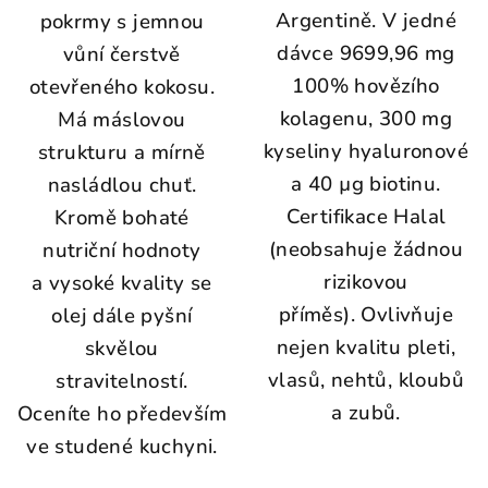
Argentině. V jedné
pokrmy s jemnou
dávce 9699,96 mg
vůní čerstvě
100% hovězího
otevřeného kokosu.
kolagenu, 300 mg
Má máslovou
kyseliny hyaluronové
strukturu a mírně
a 40 µg biotinu.
nasládlou chuť.
Certifikace Halal
Kromě bohaté
(neobsahuje žádnou
nutriční hodnoty
rizikovou
a vysoké kvality se
příměs). Ovlivňuje
olej dále pyšní
nejen kvalitu pleti,
skvělou
vlasů, nehtů, kloubů
stravitelností.
a zubů.
Oceníte ho především
ve studené kuchyni.