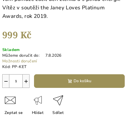
Vítěz v soutěži the Janey Loves Platinum
Awards, rok 2019.
999 Kč
Měrná
Skladem
cena:
Můžeme doručit do:
7.8.2026
Možnosti doručení
Kód:
PP-KET
−
+
Do košíku
Zeptat se
Hlídat
Sdílet