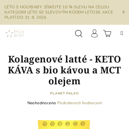
Přejít
LÉTO S HOLYBABY: ZÍSKEJTE 10 % SLEVU NA CELOU
na
KATEGORII LÉTO SE SLEVOVÝM KÓDEM LETO26. AKCE
obsah
PLATÍ DO 31. 8. 2026
Prázdn
Hledat
Přihlášení
Kolagenové latté - KETO
košík
KÁVA s bio kávou a MCT
olejem
PLANET PALEO
Průměrné
Neohodnoceno
Podrobnosti hodnocení
hodnocení
produktu
je
0,0