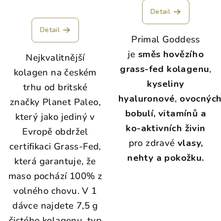
Detail
Detail
Primal Goddess
je
směs
hovězího
Nejkvalitnější
grass-fed kolagenu
,
kolagen na českém
kyseliny
trhu od britské
hyaluronové
,
ovocnýc
značky Planet Paleo,
bobulí, vitamínů a
který jako jediný v
ko-aktivních živin
Evropě obdržel
pro zdravé
vlasy,
certifikaci Grass-Fed,
nehty a pokožku.
která garantuje, že
maso pochází 100% z
volného chovu. V 1
dávce najdete 7,5 g
čistého kolagenu, typ