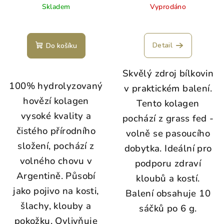
Skladem
Vyprodáno
Průměrné
hodnocení
produktu
Detail
Do košíku
je
5,0
Skvělý zdroj bílkovin
z
5
100% hydrolyzovaný
v praktickém balení.
hvězdiček.
hovězí kolagen
Tento kolagen
vysoké kvality a
pochází z grass fed -
čistého přírodního
volně se pasoucího
složení, pochází z
dobytka. Ideální pro
volného chovu v
podporu zdraví
Argentině. Působí
kloubů a kostí.
jako pojivo na kosti,
Balení obsahuje 10
šlachy, klouby a
sáčků po 6 g.
pokožku. Ovlivňuje