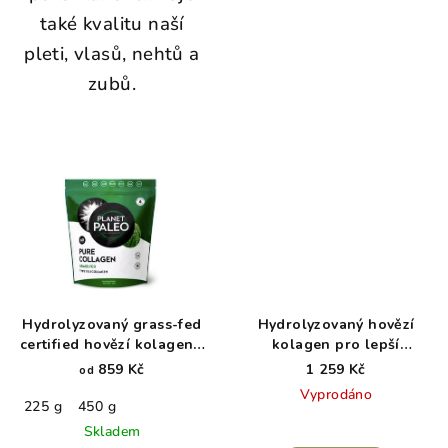
také kvalitu naší
pleti, vlasů, nehtů a
zubů.
Hydrolyzovaný grass-fed
Hydrolyzovaný hovězí
certified hovězí kolagen -
kolagen pro lepší
Pure
pokožku, nehty a vlasy -
859 Kč
1 259 Kč
od
Primal Goddess
Vyprodáno
225 g
450 g
Skladem