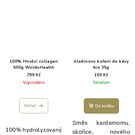
100% Hovězí collagen
Aladinovo koření do kávy
500g WoldoHealth
bio 35g
799 Kč
100 Kč
Vyprodáno
Skladem
Detail
Do košíku
Směs kardamomu,
100% hydrolyzovaný
skořice, nového