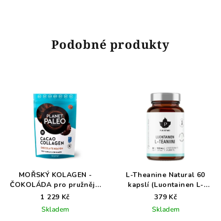
Podobné produkty
MOŘSKÝ KOLAGEN -
L-Theanine Natural 60
ČOKOLÁDA pro pružnější
kapslí (Luontainen L-
pokožku a méně vrásek -
Teaniini)
1 229 Kč
379 Kč
285 g
Skladem
Skladem