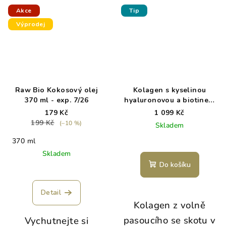
Akce
Tip
Výprodej
Raw Bio Kokosový olej
Kolagen s kyselinou
370 ml - exp. 7/26
hyaluronovou a biotinem
500g WoldoHealth
179 Kč
1 099 Kč
199 Kč
(–10 %)
Skladem
370 ml
Skladem
Do košíku
Detail
Kolagen z volně
pasoucího se skotu v
Vychutnejte si