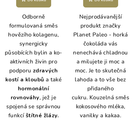
je
5,0
Odborně
Nejprodávanější
z
5
formulovaná směs
produkt značky
hvězdiček.
hovězího kolagenu,
Planet Paleo - horká
synergicky
čokoláda vás
působících bylin a ko-
nenechává chladnou
aktivních živin pro
a milujete ji moc a
podporu
zdravých
moc. Je to skutečná
kostí a kloubů
a
také
lahoda a to vše bez
hormonální
přidaného
rovnováhy
, jež je
cukru. Kouzelná směs
spojená se správnou
kokosového mléka,
funkcí
štítné žlázy.
vanilky a kakaa.