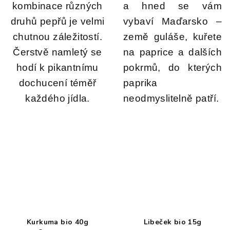
kombinace různých
a hned se vám
druhů pepřů je velmi
vybaví Maďarsko –
chutnou záležitostí.
země guláše, kuřete
Čerstvě namletý se
na paprice a dalších
hodí k pikantnímu
pokrmů, do kterých
dochucení téměř
paprika
každého jídla.
neodmyslitelně patří.
Kurkuma bio 40g
Libeček bio 15g