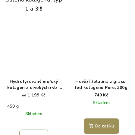
1 a 3!!!
Hydrolyzovaný mořský
Hovězí želatina z grass-
kolagen z divokých ryb -
fed kolagenu Pure, 300g
Marine
1 199 Kč
749 Kč
od
Skladem
450 g
Skladem
Do košíku