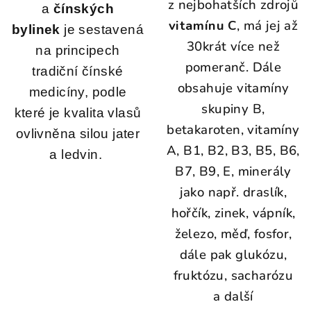
z nejbohatších zdrojů
a
čínských
vitamínu C
, má jej až
bylinek
je sestavená
30krát více než
na principech
pomeranč. Dále
tradiční čínské
obsahuje vitamíny
medicíny, podle
skupiny B,
které je kvalita vlasů
betakaroten, vitamíny
ovlivněna silou jater
A, B1, B2, B3, B5, B6,
a ledvin.
B7, B9, E, minerály
jako např. draslík,
hořčík, zinek, vápník,
železo, měď, fosfor,
dále pak glukózu,
fruktózu, sacharózu
a další