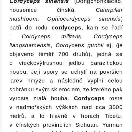
Cordyceps sinensis
(Dongchonxiacao,
housenice čínská,
Caterpillar
mushroom
,
Ophiocordyceps sinensis
)
patří do rodu
cordyceps
, kam se řadí
i
Cordyceps militaris, Cordyceps
liangshamensis, Cordyceps gunnii
aj. (je
objeveno téměř 700 druhů), jedná se
o vřeckovýtrusnou jedlou parazitickou
houbu. Její spory se uchytí na površích
larev hmyzu a následně vyplní celou
schránku svým sklerociem, ze kterého pak
vyroste zralá houba.
Cordyceps
roste
v nadmořských výškách nad cca 3500
metrů, a to hlavně v horách Tibetu,
v čínských provinciích Sichuan, Yunnan