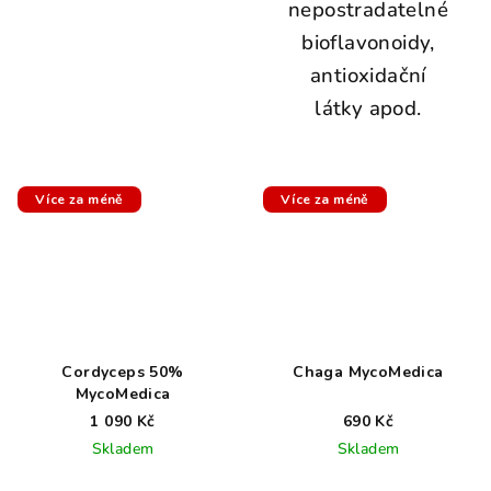
nepostradatelné
bioflavonoidy,
antioxidační
látky apod.
Více za méně
Více za méně
Cordyceps 50%
Chaga MycoMedica
MycoMedica
1 090 Kč
690 Kč
Skladem
Skladem