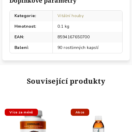
Doplňkové parametry
Kategorie
:
Vitální houby
Hmotnost
:
0.1 kg
EAN
:
8594167650700
Balení
:
90 rostlinných kapslí
Související produkty
Více za méně
Akce