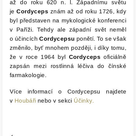
až do roku 620 n. l. Západnímu světu
je
Cordyceps
znám až od roku 1726, kdy
byl představen na mykologické konferenci
v Paříži. Tehdy ale západní svět neměl
o účincích
Cordycepsu
ponětí. To se však
změnilo, byť mnohem později, i díky tomu,
že v roce 1964 byl
Cordyceps
oficiálně
zapsán mezi rostlinná léčiva do čínské
farmakologie.
Více informací o Cordycepsu najdete
v
Houbáři
nebo v sekci
Účinky.