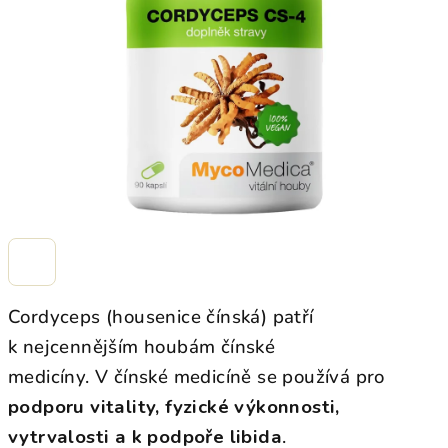
hvězdiček.
Cordyceps (housenice čínská) patří
k nejcennějším houbám čínské
medicíny. V čínské medicíně se používá pro
podporu vitality, fyzické výkonnosti,
vytrvalosti a k podpoře libida
.