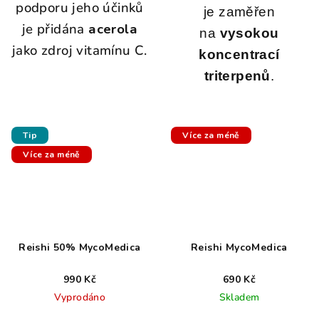
podporu jeho účinků
je zaměřen
je přidána
acerola
na
vysokou
jako zdroj vitamínu C.
koncentrací
triterpenů
.
Tip
Více za méně
Více za méně
Reishi 50% MycoMedica
Reishi MycoMedica
990 Kč
690 Kč
Vyprodáno
Skladem