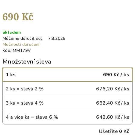
690 Kč
Měrná
Skladem
cena:
Můžeme doručit do:
7.8.2026
Možnosti doručení
Kód:
MM179V
Množstevní sleva
1 ks
690 Kč
/ ks
2 ks = sleva 2 %
676,20 Kč
/ ks
3 ks = sleva 4 %
662,40 Kč
/ ks
4 a více ks = sleva 6 %
648,60 Kč
/ ks
Ušetříte
0 Kč