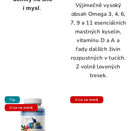
Výjimečně vysoký
i mysl
.
obsah Omega 3, 4, 6,
7, 9 a 11 esenciálních
mastných kyselin,
vitamínu D a A a
řady dalších živin
rozpustných v tucích.
Z volně lovených
tresek.
Tip
Více za méně
Více za méně