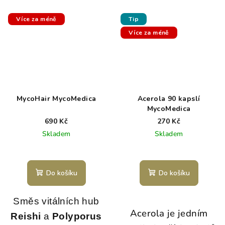
Více za méně
Tip
Více za méně
MycoHair MycoMedica
Acerola 90 kapslí
MycoMedica
690 Kč
270 Kč
Skladem
Skladem
Do košíku
Do košíku
Směs vitálních hub
Acerola je jedním
Reishi
a
Polyporus