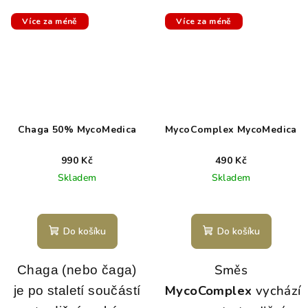
Více za méně
Více za méně
Chaga 50% MycoMedica
MycoComplex MycoMedica
990 Kč
490 Kč
Skladem
Skladem
Do košíku
Do košíku
Směs
Chaga (nebo čaga)
MycoComplex
vychází
je po staletí součástí