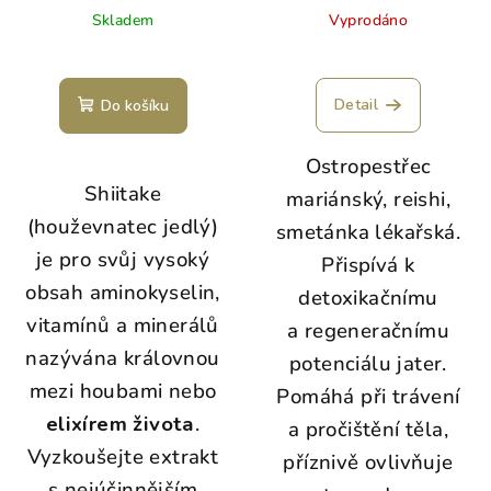
Skladem
Vyprodáno
Detail
Do košíku
Ostropestřec
Shiitake
mariánský, reishi,
(houževnatec jedlý)
smetánka lékařská.
je pro svůj vysoký
Přispívá k
obsah aminokyselin,
detoxikačnímu
vitamínů a minerálů
a regeneračnímu
nazývána královnou
potenciálu jater.
mezi houbami nebo
Pomáhá při trávení
elixírem života
.
a pročištění těla,
Vyzkoušejte extrakt
příznivě ovlivňuje
s nejúčinnějším