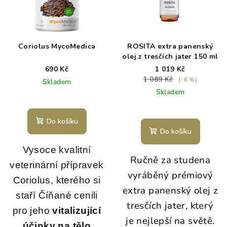
Coriolus MycoMedica
ROSITA extra panenský
olej z tresčích jater 150 ml
690 Kč
1 019 Kč
1 089 Kč
(–6 %)
Skladem
Skladem
Průměrné
hodnocení
Do košíku
produktu
Do košíku
je
5,0
Vysoce kvalitní
Ručně za studena
z
veterinární přípravek
5
vyráběný prémiový
hvězdiček.
Coriolus, kterého si
extra panenský olej z
staří Číňané cenili
tresčích jater, který
pro jeho
vitalizující
je nejlepší na světě.
účinky na tělo