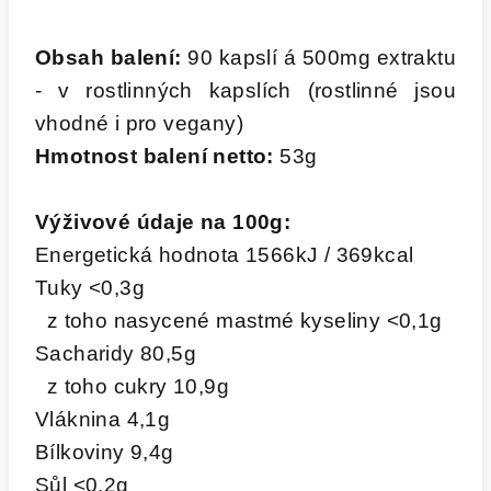
Obsah balení:
90 kapslí á 500mg extraktu
- v rostlinných kapslích (rostlinné jsou
vhodné i pro vegany)
Hmotnost balení
netto:
53g
Výživové údaje na 100g:
Energetická hodnota 1566kJ / 369kcal
Tuky <0,3g
z toho nasycené mastmé kyseliny <0,1g
Sacharidy 80,5g
z toho cukry 10,9g
Vláknina 4,1g
Bílkoviny 9,4g
Sůl <0,2g