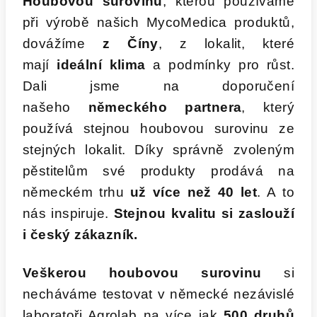
Houbovou surovinu
, kterou používáme
při výrobě našich MycoMedica produktů,
dovážíme
z Číny
, z lokalit, které
mají
ideální klima
a podmínky pro růst.
Dali jsme na doporučení
našeho
německého partnera
, který
používá stejnou houbovou surovinu ze
stejných lokalit. Díky správně zvoleným
pěstitelům své produkty prodává na
německém trhu
už více než 40 let
. A to
nás inspiruje.
Stejnou kvalitu si zaslouží
i český zákazník.
Veškerou houbovou surovinu
si
necháváme testovat v německé nezávislé
laboratoři Agrolab na více jak
500 druhů