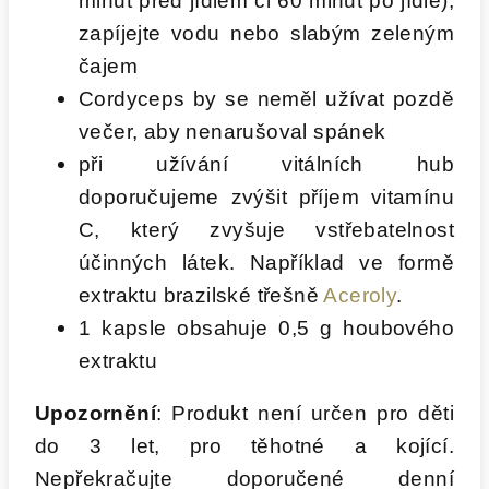
minut před jídlem či 60 minut po jídle),
zapíjejte vodu nebo slabým zeleným
čajem
Cordyceps by se neměl užívat pozdě
večer, aby nenarušoval spánek
při užívání vitálních hub
doporučujeme zvýšit příjem vitamínu
C, který zvyšuje vstřebatelnost
účinných látek. Například ve formě
extraktu brazilské třešně
Aceroly
.
1 kapsle obsahuje 0,5 g houbového
extraktu
Upozornění
: Produkt není určen pro děti
do 3 let, pro těhotné a kojící.
Nepřekračujte doporučené denní