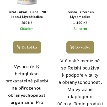
BetaGlukan BIOcell 90
Reishi Triterpen
kapslí MycoMedica
MycoMedica
290 Kč
1 490 Kč
Skladem
Skladem
Do košíku
Do košíku
V čínské medicíně
Vysoce čistý
se Reishi používá
betaglukan
k podpoře vitality
prokazatelně působí
a obranyschopnosti.
na
přirozenou
Má výrazné
obranyschopnost
adaptogenní
organismu
. Pro
účinky.
Tento produkt