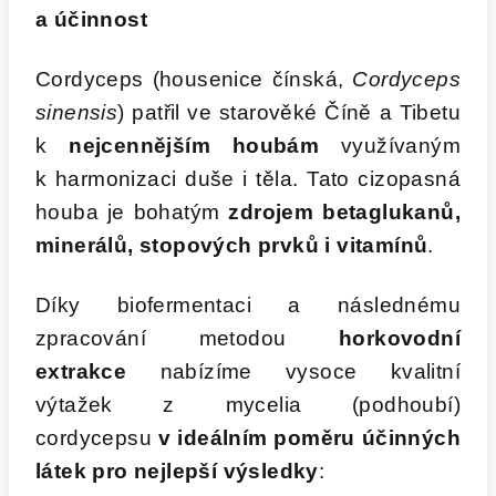
a účinnost
Cordyceps (housenice čínská,
Cordyceps
sinensis
) patřil ve starověké Číně a Tibetu
k
nejcennějším houbám
využívaným
k harmonizaci duše i těla. Tato cizopasná
houba je bohatým
zdrojem betaglukanů,
minerálů, stopových prvků i vitamínů
.
Díky biofermentaci a následnému
zpracování metodou
horkovodní
extrakce
nabízíme vysoce kvalitní
výtažek z mycelia (podhoubí)
cordycepsu
v ideálním poměru účinných
látek pro nejlepší výsledky
: