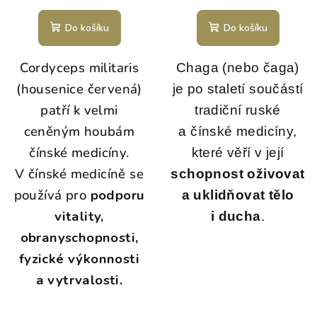
Do košíku
Do košíku
Cordyceps militaris
Chaga (nebo čaga)
(housenice červená)
je po staletí součástí
patří k velmi
tradiční ruské
ceněným houbám
a čínské medicíny,
čínské medicíny.
které věří v její
V čínské medicíně se
schopnost oživovat
používá pro
podporu
a uklidňovat tělo
vitality,
i ducha
.
obranyschopnosti,
fyzické výkonnosti
a vytrvalosti.