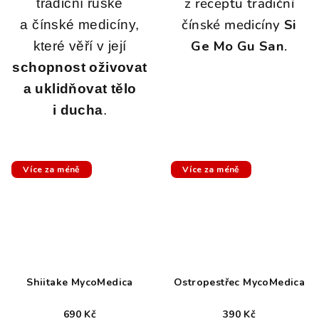
z receptu tradiční
tradiční ruské
čínské medicíny
Si
a čínské medicíny,
Ge Mo Gu San
.
které věří v její
schopnost oživovat
a uklidňovat tělo
i ducha
.
Více za méně
Více za méně
Shiitake MycoMedica
Ostropestřec MycoMedica
690 Kč
390 Kč