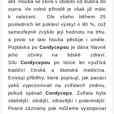
atd. Houba se sbírá v období od dubna do
srpna. Ve volné přírodě je však již málo
k nalezení. Dle všeho během 25
posledních let poklesl výskyt o 90 %, což
samozřejmě zvýšilo její hodnotu na trhu,
a proto se tato houba pěstuje i uměle.
Poptávka po
Cordycepsu
je dána hlavně
jeho účinky na lidské zdraví.
Sílu
Cordycepsu
po tisíce let využívá
tradiční čínská a tibetská medicína.
Existují příběhy, které popisují, jak pasáci
yaků vypozorovali na zvířatech změnu,
pokud spásali
Cordyceps
. Zvířata byla
vitálnější, silnější, zdravější i potentnější.
Psané záznamy pak můžeme vystopovat