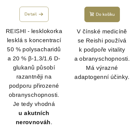
Detail
Do košíku
REISHI - lesklokorka
V čínské medicíně
lesklá s koncentrací
se Reishi používá
50 % polysacharidů
k podpoře vitality
a 20 % β-1,3/1,6 D-
a obranyschopnosti.
glukanů působí
Má výrazné
razantněji na
adaptogenní účinky.
podporu přirozené
obranyschopnosti.
Je tedy vhodná
u akutních
nerovnováh
.