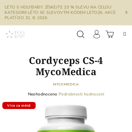
Přejít
LÉTO S HOLYBABY: ZÍSKEJTE 10 % SLEVU NA CELOU
na
KATEGORII LÉTO SE SLEVOVÝM KÓDEM LETO26. AKCE
obsah
PLATÍ DO 31. 8. 2026
Prázdn
Hledat
Přihlášení
Cordyceps CS-4
košík
MycoMedica
MYCOMEDICA
Průměrné
Neohodnoceno
Podrobnosti hodnocení
hodnocení
produktu
Více za méně
je
0,0
z
5