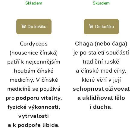
Skladem
Skladem
Do košíku
Do košíku
Cordyceps
Chaga (nebo čaga)
(housenice čínská)
je po staletí součástí
patří k nejcennějším
tradiční ruské
houbám čínské
a čínské medicíny,
medicíny. V čínské
které věří v její
medicíně se používá
schopnost oživovat
pro
podporu vitality,
a uklidňovat tělo
fyzické výkonnosti,
i ducha
.
vytrvalosti
a k podpoře libida
.