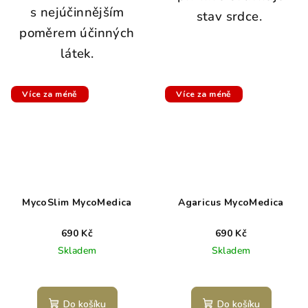
s nejúčinnějším
stav srdce.
poměrem účinných
látek.
Více za méně
Více za méně
MycoSlim MycoMedica
Agaricus MycoMedica
690 Kč
690 Kč
Skladem
Skladem
Do košíku
Do košíku