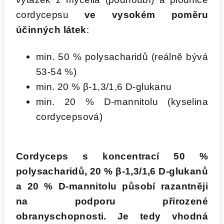
cordycepsu
ve vysokém poměru
účinných látek
:
min. 50 % polysacharidů (reálně bývá
53-54 %)
min. 20 % β-1,3/1,6 D-glukanu
min. 20 % D-mannitolu (kyselina
cordycepsová)
Cordyceps s koncentrací 50 %
polysacharidů, 20 % β-1,3/1,6 D-glukanů
a 20 % D-mannitolu působí razantněji
na podporu přirozené
obranyschopnosti. Je tedy vhodná