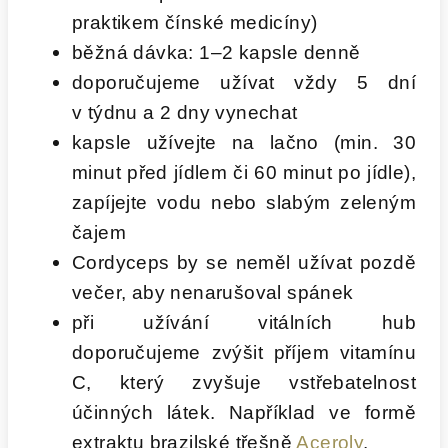
praktikem čínské medicíny)
běžná dávka: 1–2 kapsle denně
doporučujeme užívat vždy 5 dní
v týdnu a 2 dny vynechat
kapsle užívejte na lačno (min. 30
minut před jídlem či 60 minut po jídle),
zapíjejte vodu nebo slabým zeleným
čajem
Cordyceps by se neměl užívat pozdě
večer, aby nenarušoval spánek
při užívání vitálních hub
doporučujeme zvýšit příjem vitamínu
C, který zvyšuje vstřebatelnost
účinných látek. Například ve formě
extraktu brazilské třešně
Aceroly
.