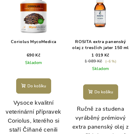
Coriolus MycoMedica
ROSITA extra panenský
olej z tresčích jater 150 ml
690 Kč
1 019 Kč
1 089 Kč
(–6 %)
Skladem
Skladem
Průměrné
hodnocení
Do košíku
produktu
Do košíku
je
5,0
Vysoce kvalitní
Ručně za studena
z
veterinární přípravek
5
vyráběný prémiový
hvězdiček.
Coriolus, kterého si
extra panenský olej z
staří Číňané cenili