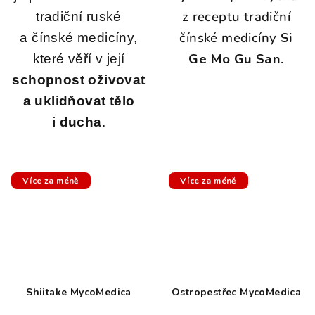
z receptu tradiční
tradiční ruské
čínské medicíny
Si
a čínské medicíny,
Ge Mo Gu San
.
které věří v její
schopnost oživovat
a uklidňovat tělo
i ducha
.
Více za méně
Více za méně
Shiitake MycoMedica
Ostropestřec MycoMedica