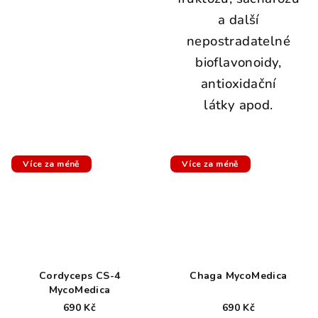
a další
nepostradatelné
bioflavonoidy,
antioxidační
látky apod.
Více za méně
Více za méně
Cordyceps CS-4
Chaga MycoMedica
MycoMedica
690 Kč
690 Kč