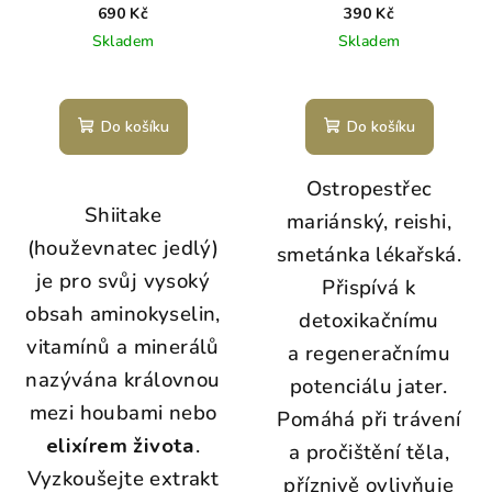
690 Kč
390 Kč
Skladem
Skladem
Do košíku
Do košíku
Ostropestřec
Shiitake
mariánský, reishi,
(houževnatec jedlý)
smetánka lékařská.
je pro svůj vysoký
Přispívá k
obsah aminokyselin,
detoxikačnímu
vitamínů a minerálů
a regeneračnímu
nazývána královnou
potenciálu jater.
mezi houbami nebo
Pomáhá při trávení
elixírem života
.
a pročištění těla,
Vyzkoušejte extrakt
příznivě ovlivňuje