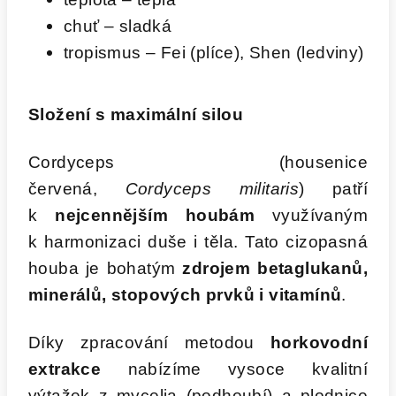
chuť – sladká
tropismus – Fei (plíce), Shen (ledviny)
Složení s maximální silou
Cordyceps (housenice
červená,
Cordyceps militaris
) patří
k
nejcennějším houbám
využívaným
k harmonizaci duše i těla. Tato cizopasná
houba je bohatým
zdrojem betaglukanů,
minerálů, stopových prvků i vitamínů
.
Díky zpracování metodou
horkovodní
extrakce
nabízíme vysoce kvalitní
výtažek z mycelia (podhoubí) a plodnice