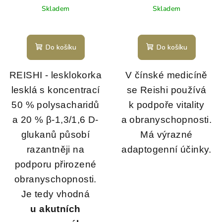
Skladem
Skladem
Do košíku
Do košíku
REISHI - lesklokorka
V čínské medicíně
lesklá s koncentrací
se Reishi používá
50 % polysacharidů
k podpoře vitality
a 20 % β-1,3/1,6 D-
a obranyschopnosti.
glukanů působí
Má výrazné
razantněji na
adaptogenní účinky.
podporu přirozené
obranyschopnosti.
Je tedy vhodná
u akutních