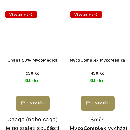
Více za méně
Více za méně
Chaga 50% MycoMedica
MycoComplex MycoMedica
990 Kč
490 Kč
Skladem
Skladem
Do košíku
Do košíku
Směs
Chaga (nebo čaga)
MycoComplex
vychází
je po staletí součástí