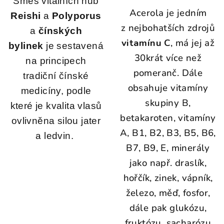
Směs vitálních hub
Acerola je jedním
Reishi
a
Polyporus
z nejbohatších zdrojů
a
čínských
vitamínu C
, má jej až
bylinek
je sestavená
30krát více než
na principech
pomeranč. Dále
tradiční čínské
obsahuje vitamíny
medicíny, podle
skupiny B,
které je kvalita vlasů
betakaroten, vitamíny
ovlivněna silou jater
A, B1, B2, B3, B5, B6,
a ledvin.
B7, B9, E, minerály
jako např. draslík,
hořčík, zinek, vápník,
železo, měď, fosfor,
dále pak glukózu,
fruktózu, sacharózu