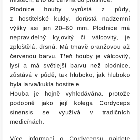
Plodnice houby vyrůstá z půdy,
z hostitelské kukly, dorůstá nadzemní
výšky asi jen 20–60 mm. Plodnice má
nepravidelný kyjovitý či válcovitý, je
zploštělá, drsná. Má tmavě oranžovou až
červenou barvu. Třeň houby je válcovitý,
lysí a má světlejší barvu než plodnice,
zůstává v půdě, tak hluboko, jak hluboko
byla larva/kukla hostitele.
Houba je hojně vyhledávána, protože
podobně jako její kolega Cordyceps
sinensis se využívá v tradičních
medicínách.
Více informací o Cordycepsu najdete