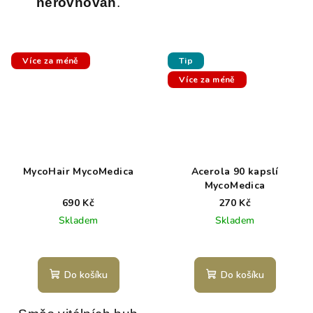
nerovnováh
.
Více za méně
Tip
Více za méně
MycoHair MycoMedica
Acerola 90 kapslí
MycoMedica
690 Kč
270 Kč
Skladem
Skladem
Do košíku
Do košíku