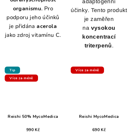
adaptogenní
organismu
. Pro
účinky.
Tento produkt
podporu jeho účinků
je zaměřen
je přidána
acerola
na
vysokou
jako zdroj vitamínu C.
koncentrací
triterpenů
.
Tip
Více za méně
Více za méně
Reishi 50% MycoMedica
Reishi MycoMedica
990 Kč
690 Kč