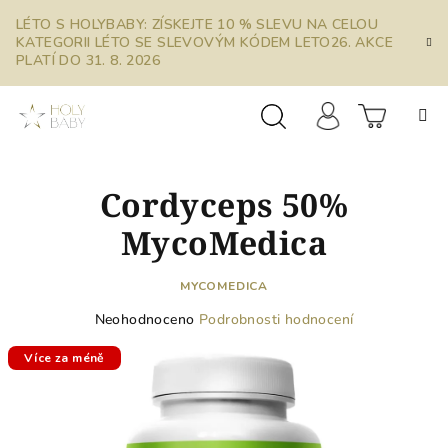
Přejít
LÉTO S HOLYBABY: ZÍSKEJTE 10 % SLEVU NA CELOU
na
KATEGORII LÉTO SE SLEVOVÝM KÓDEM LETO26. AKCE
obsah
PLATÍ DO 31. 8. 2026
Prázdn
Hledat
Přihlášení
Cordyceps 50%
košík
MycoMedica
MYCOMEDICA
Průměrné
Neohodnoceno
Podrobnosti hodnocení
hodnocení
produktu
Více za méně
je
0,0
z
5