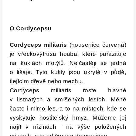
O Cordycepsu
Cordyceps militaris
(housenice červená)
je vřeckovýtrusá houba, které parazituje
na kuklách motýlů. Nejčastěji se jedná
o lišaje. Tyto kukly jsou ukryté v půdě,
tlejícím dřevě nebo mechu.
Cordyceps militaris roste hlavně
v listnatých a smíšených lesích. Méně
často i mimo les, a to na místech, kde se
vyskytuje hostitelský hmyz. Můžeme jej
najít v nížinách i na výše položených
místech, a to od června do prosince.