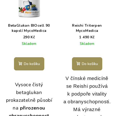
BetaGlukan BIOcell 90
Reishi Triterpen
kapslí MycoMedica
MycoMedica
290 Kč
1 490 Kč
Skladem
Skladem
Do košíku
Do košíku
V čínské medicíně
Vysoce čistý
se Reishi používá
betaglukan
k podpoře vitality
prokazatelně působí
a obranyschopnosti.
na
přirozenou
Má výrazné
obranyschopnost