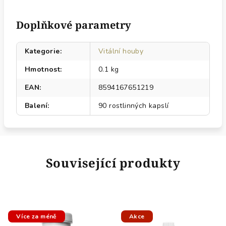
Doplňkové parametry
Kategorie
:
Vitální houby
Hmotnost
:
0.1 kg
EAN
:
8594167651219
Balení
:
90 rostlinných kapslí
Související produkty
Více za méně
Akce