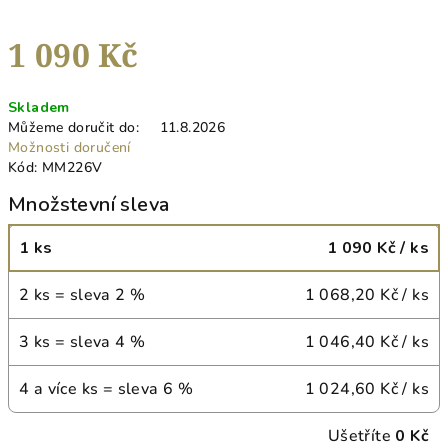
1 090 Kč
Měrná
Skladem
cena:
Můžeme doručit do:
11.8.2026
Možnosti doručení
Kód:
MM226V
Množstevní sleva
1 ks
1 090 Kč
/ ks
2 ks = sleva 2 %
1 068,20 Kč
/ ks
3 ks = sleva 4 %
1 046,40 Kč
/ ks
4 a více ks = sleva 6 %
1 024,60 Kč
/ ks
Ušetříte
0 Kč