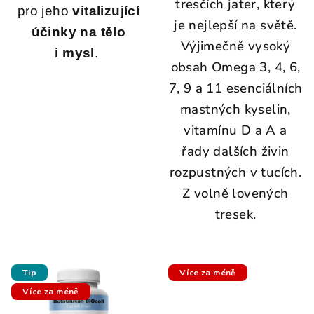
tresčích jater, který
pro jeho
vitalizující
je nejlepší na světě.
účinky na tělo
Výjimečně vysoký
i mysl
.
obsah Omega 3, 4, 6,
7, 9 a 11 esenciálních
mastných kyselin,
vitamínu D a A a
řady dalších živin
rozpustných v tucích.
Z volně lovených
tresek.
Tip
Více za méně
Více za méně