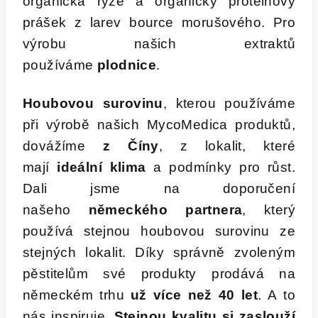
organická rýže a organický proteinový
prášek z larev bource morušového. Pro
výrobu našich extraktů
používáme
plodnice
.
Houbovou surovinu
, kterou používáme
při výrobě našich MycoMedica produktů,
dovážíme
z Číny
, z lokalit, které
mají
ideální klima
a podmínky pro růst.
Dali jsme na doporučení
našeho
německého partnera
, který
používá stejnou houbovou surovinu ze
stejných lokalit. Díky správně zvoleným
pěstitelům své produkty prodává na
německém trhu
už více než 40 let
. A to
nás inspiruje.
Stejnou kvalitu si zaslouží