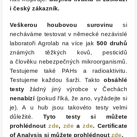
i český zákazník.
Veškerou houbovou surovinu
si
necháváme testovat v německé nezávislé
laboratoři Agrolab na více jak
500 druhů
známých těžkých kovů, pesticidů
a člověku nebezpečných mikroorganismů.
Testujeme také PAHs a radioaktivitu.
Testujeme každou šarži. Takto
obsáhlé
testy
žádný jiný výrobce v Čechách
nenabízí
(pokud říká, že ano, vyžádejte si
je). A u hub jsou takovéto testy velmi
důležité.
Tyto testy si můžete
prohlédnout
zde
,
zde
a
zde
. Certificate
of Analysis si můžete prohlédnout
zde
.