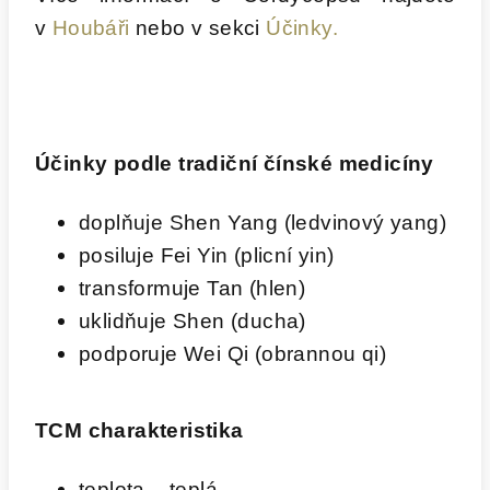
v
Houbáři
nebo v sekci
Účinky.
Účinky podle tradiční čínské medicíny
doplňuje Shen Yang (ledvinový yang)
posiluje Fei Yin (plicní yin)
transformuje Tan (hlen)
uklidňuje Shen (ducha)
podporuje Wei Qi (obrannou qi)
TCM charakteristika
teplota – teplá