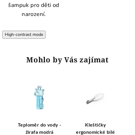
šampuk pro děti od
narození.
High-contrast mode
Mohlo by Vás zajímat
OS -
Teploměr do vody -
Kleštičky
P
žirafa modrá
ergonomické bílé
pro