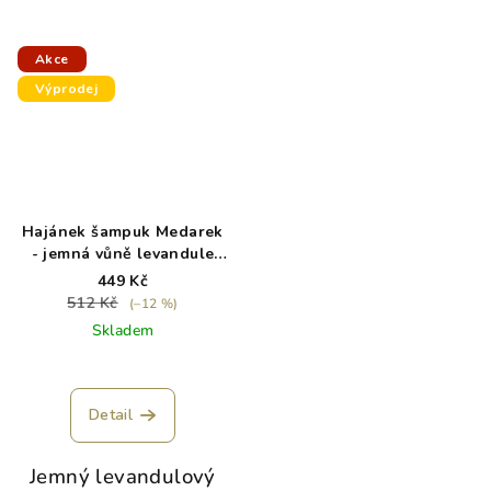
Akce
Výprodej
Hajánek šampuk Medarek
- jemná vůně levandule
pro nejmenší děti - exp.
449 Kč
5/26
512 Kč
(–12 %)
Skladem
Detail
Jemný levandulový