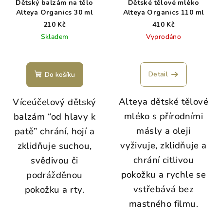
Dětský balzám na tělo
Dětské tělové mléko
Alteya Organics 30 ml
Alteya Organics 110 ml
210 Kč
410 Kč
Skladem
Vyprodáno
Detail
Do košíku
Alteya dětské tělové
Víceúčelový dětský
mléko s přírodními
balzám “od hlavy k
másly a oleji
patě” chrání, hojí a
vyživuje, zklidňuje a
zklidňuje suchou,
chrání citlivou
svědivou či
pokožku a rychle se
podrážděnou
vstřebává bez
pokožku a rty.
mastného filmu.