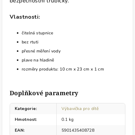
bezpečnostní trubičky.
Vlastnosti:
čitelná stupnice
bez rtuti
přesné měření vody
plave na hladině
rozměry produktu: 10 cm x 23 cm x 1 cm
Doplňkové parametry
Kategorie
:
Výbavička pro dítě
Hmotnost
:
0.1 kg
EAN
:
5901435408728