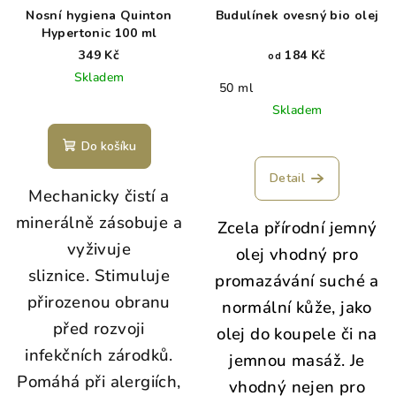
Nosní hygiena Quinton
Budulínek ovesný bio olej
Hypertonic 100 ml
349 Kč
184 Kč
od
Skladem
50 ml
Skladem
Do košíku
Detail
Mechanicky čistí a
minerálně zásobuje a
Zcela přírodní jemný
vyživuje
olej vhodný pro
sliznice. Stimuluje
promazávání suché a
přirozenou obranu
normální kůže, jako
před rozvoji
olej do koupele či na
infekčních zárodků.
jemnou masáž. Je
Pomáhá při alergiích,
vhodný nejen pro