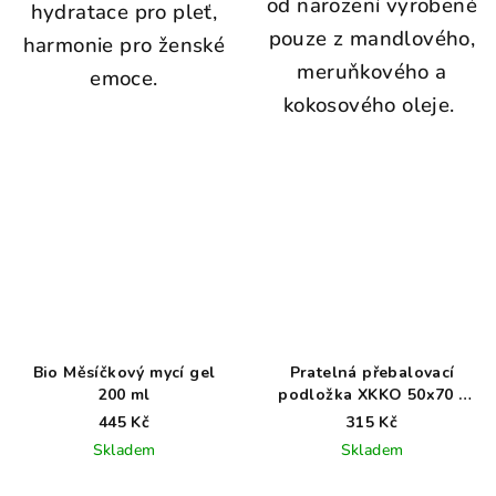
od narození vyrobené
hydratace pro pleť,
pouze z mandlového,
harmonie pro ženské
meruňkového a
emoce.
kokosového oleje.
Bio Měsíčkový mycí gel
Pratelná přebalovací
200 ml
podložka XKKO 50x70 -
Zoo on the road
445 Kč
315 Kč
Skladem
Skladem