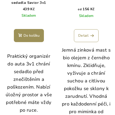
sedadla Savior 3v1
439 Kč
156 Kč
od
Skladem
Skladem
Do košíku
Detail
Jemná zinková mast s
Praktický organizér
bio olejem z černého
do auta 3v1 chrání
kmínu. Zklidňuje,
sedadlo před
vyživuje a chrání
znečištěním a
suchou a citlivou
poškozením. Nabízí
pokožku se sklony k
úložný prostor a vše
zarudnutí. Vhodná
potřebné máte vždy
pro každodenní péči, i
po ruce.
pro miminka od