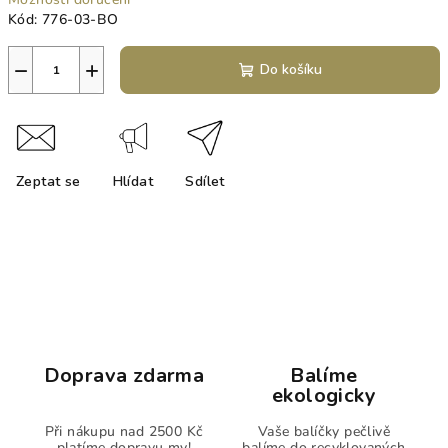
Kód:
776-03-BO
−
+
Do košíku
Zeptat se
Hlídat
Sdílet
Doprava zdarma
Balíme
ekologicky
Při nákupu nad 2500 Kč
Vaše balíčky pečlivě
platíme dopravu my!
balíme do recyklovaných