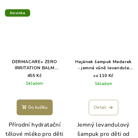
Novinka
DERMACARE+ ZERO
Hajánek šampuk Medarek
IRRITATION BALM
- jemná vůně levandule
intenzivně zklidňující
pro nejmenší děti
455 Kč
110 Kč
od
mléko pro jemnou a
Skladem
Skladem
citlivou pokožku
Do košíku
Detail
Přírodní hydratační
Jemný levandulový
tělové mléko pro děti
šampuk pro děti od