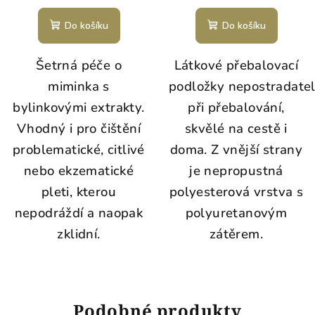
Do košíku
Do košíku
Šetrná péče o
Látkové přebalovací
miminka s
podložky nepostradate
bylinkovými extrakty.
při přebalování,
Vhodný i pro čištění
skvělé na cestě i
problematické, citlivé
doma. Z vnější strany
nebo ekzematické
je nepropustná
pleti, kterou
polyesterová vrstva s
nepodráždí a naopak
polyuretanovým
zklidní.
zátěrem.
Podobné produkty