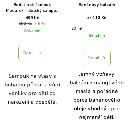
Budulínek šampuk
Banánový balzám
Medarek - dětský šampuk
se sladkou vůní 130 g -
499 Kč
110 Kč
od
exp. 8/26
552 Kč
(–9 %)
30 ml
Skladem
Skladem
Detail
Detail
Jemný voňavý
Šampuk na vlasy s
balzám z mangového
bohatou pěnou a vůní
másla a pořádné
vanilky pro děti od
porce banánového
narození a dospělé.
oleje vhodný i pro
nejmenší děti.