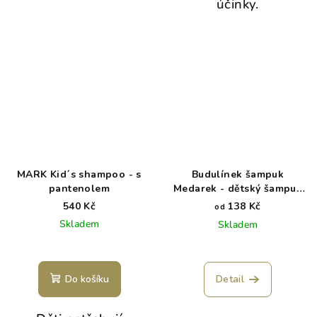
účinky.
MARK Kid´s shampoo - s
Budulínek šampuk
pantenolem
Medarek - dětský šampuk
se sladkou vůní
540 Kč
138 Kč
od
Skladem
Skladem
Do košíku
Detail