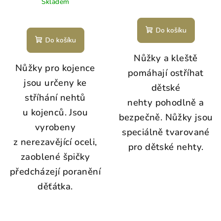
Skladem
Do košíku
Do košíku
Nůžky a kleště
Nůžky pro kojence
pomáhají ostříhat
jsou určeny ke
dětské
stříhání nehtů
nehty pohodlně a
u kojenců. Jsou
bezpečně. Nůžky jsou
vyrobeny
speciálně tvarované
z nerezavějící oceli,
pro dětské nehty.
zaoblené špičky
předcházejí poranění
děťátka.