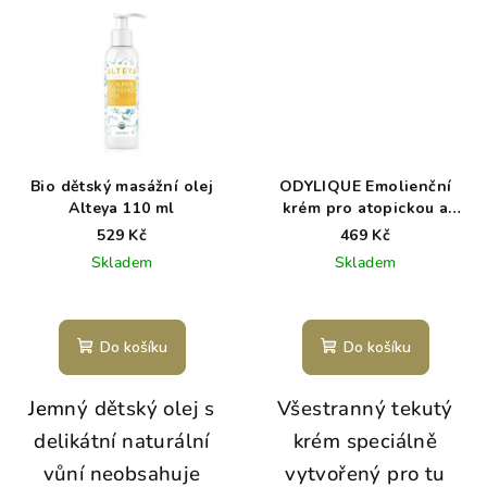
Bio dětský masážní olej
ODYLIQUE Emolienční
Alteya 110 ml
krém pro atopickou a
citlivou pokožku - BABY
529 Kč
469 Kč
REPAIR
Skladem
Skladem
Do košíku
Do košíku
J
e
mný dětský olej s
Všestranný tekutý
delikátní naturální
krém speciálně
vůní neobsahuje
vytvořený pro tu