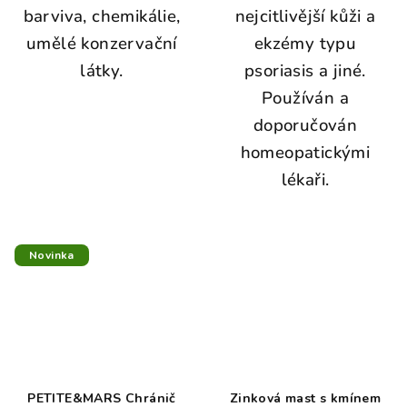
barviva, chemikálie,
nejcitlivější kůži a
umělé konzervační
ekzémy typu
látky.
psoriasis a jiné.
Používán a
doporučován
homeopatickými
lékaři.
Novinka
PETITE&MARS Chránič
Zinková mast s kmínem