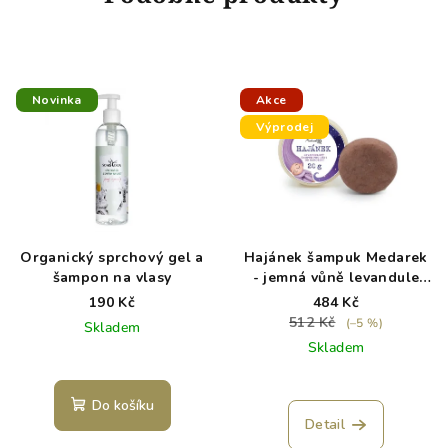
Novinka
Akce
Výprodej
Organický sprchový gel a
Hajánek šampuk Medarek
šampon na vlasy
- jemná vůně levandule
pro nejmenší děti 130 g -
190 Kč
484 Kč
exp. 6/26
512 Kč
(–5 %)
Skladem
Skladem
Do košíku
Detail