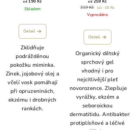
190 Kč
259 Kč
od
od
319 Kč
(až –18 %)
Skladem
Vyprodáno
Detail
Detail
Zklidňuje
Organický dětský
podrážděnou
sprchový gel
pokožku miminka.
vhodný i pro
Zinek, jojobový olej a
nejcitlivější pleť
včelí vosk pomáhají
novorozence. Zlepšuje
při opruzeninách,
vyrážky, ekzém a
ekzému i drobných
seboroickou
rankách.
dermatitidu. Antibakteri
protiplísňové a léčivé