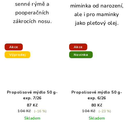
senné rýmě a
miminka od narození,
pooperačních
ale i pro maminky
zákrocích nosu.
jako pleťový olej.
Akce
Akce
Výprodej
Novinka
Propolisové mýdlo 50 g-
Propolisové mýdlo 50 g-
exp. 7/26
exp. 6/26
87 Kč
80 Kč
104 Kč
104 Kč
(–16 %)
(–23 %)
Skladem
Skladem