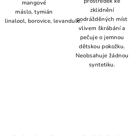
prostředek ke
mangové
zklidnění
máslo, tymián
podrážděných míst
linalool, borovice,
levandule.
vlivem škrábání a
pečuje o jemnou
dětskou pokožku.
Neobsahuje žádnou
syntetiku.