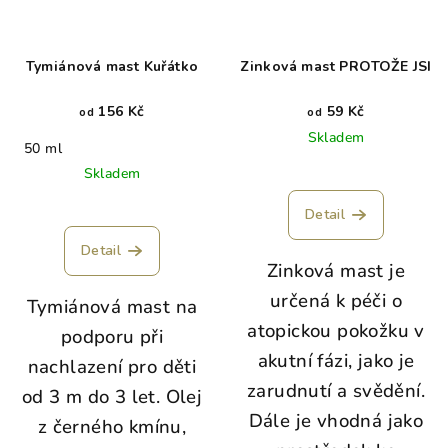
Tymiánová mast Kuřátko
Zinková mast PROTOŽE JSI
156 Kč
59 Kč
od
od
Skladem
50 ml
Průměrné
Skladem
hodnocení
produktu
Detail
je
5,0
Detail
Zinková mast je
z
5
určená k péči o
Tymiánová mast na
hvězdiček.
atopickou pokožku v
podporu při
akutní fázi, jako je
nachlazení pro děti
zarudnutí a svědění.
od 3 m do 3 let. Olej
Dále je vhodná jako
z černého kmínu,