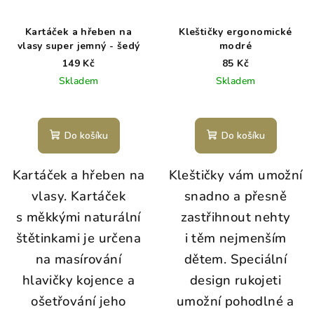
Kartáček a hřeben na
Kleštičky ergonomické
vlasy super jemný - šedý
modré
149 Kč
85 Kč
Skladem
Skladem
Do košíku
Do košíku
Kartáček a hřeben na
Kleštičky vám umožní
vlasy. Kartáček
snadno a přesně
s měkkými naturální
zastřihnout nehty
štětinkami je určena
i těm nejmenším
na masírování
dětem. Speciální
hlavičky kojence a
design rukojeti
ošetřování jeho
umožní pohodlné a