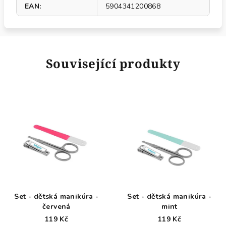
EAN
:
5904341200868
Související produkty
Set - dětská manikúra -
Set - dětská manikúra -
červená
mint
119 Kč
119 Kč