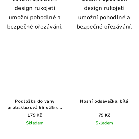
design rukojeti
design rukojeti
umožní pohodlné a
umožní pohodlné a
bezpečné ořezávání.
bezpečné ořezávání.
Podložka do vany
Nosní odsávačka, bílá
protiskluzová 55 x 35 cm
růžová
179 Kč
79 Kč
Skladem
Skladem