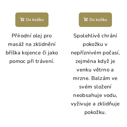
Do košíku
Do košíku
Přírodní olej pro
Spolehlivě chrání
masáž na zklidnění
pokožku v
bříška kojence či jako
nepříznivém počasí,
pomoc při trávení.
zejména když je
venku větrno a
mrzne. Balzám ve
svém složení
neobsahuje vodu,
vyživuje a zklidňuje
pokožku.