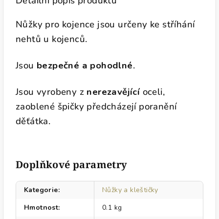
Detailní popis produktu
Nůžky pro kojence jsou určeny ke stříhání
nehtů u kojenců.
Jsou
bezpečné a pohodlné
.
Jsou vyrobeny z
nerezavějící
oceli,
zaoblené špičky předcházejí poranění
děťátka.
Doplňkové parametry
Kategorie
:
Nůžky a kleštičky
Hmotnost
:
0.1 kg