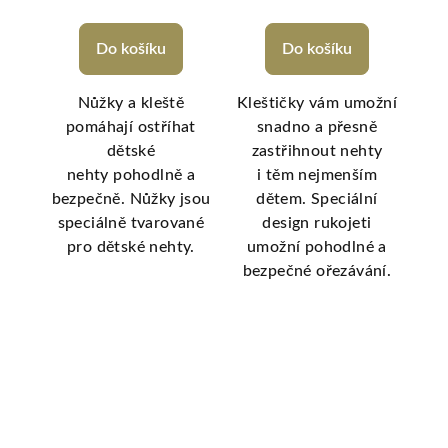
Do košíku
Do košíku
 3 v
Nůžky a kleště
Kleštičky vám umožní
Kle
pomáhají ostříhat
snadno a přesně
aci
dětské
zastřihnout nehty
z
kých
nehty pohodlně a
i těm nejmenším
za
bezpečně. Nůžky jsou
dětem. Speciální
ič
speciálně tvarované
design rukojeti
, a
pro dětské nehty.
umožní pohodlné a
u
uchý
bezpečné ořezávání.
be
 o
 je
 k
ho
e a
.