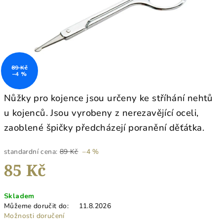
89 Kč
–4 %
Nůžky pro kojence jsou určeny ke stříhání nehtů
u kojenců. Jsou vyrobeny z nerezavějící oceli,
zaoblené špičky předcházejí poranění děťátka.
standardní cena:
89 Kč
–4 %
85 Kč
Měrná
Skladem
cena:
Můžeme doručit do:
11.8.2026
Možnosti doručení