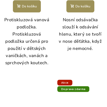
Do košíku
Do košíku
Protiskluzová vanová
Nosní odsávačka
podložka.
slouží k odsávání
Protiskluzová
hlenu, který se tvoří
podložka určená pro
v nose děťátka, když
použití v dětských
je nemocné.
vaničkách, vanách a
sprchových koutech.
Akce
Doprava zdarma