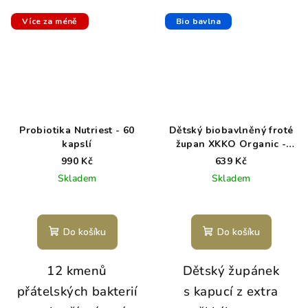
Více za méně
Bio bavlna
Probiotika Nutriest - 60
Dětský biobavlněný froté
kapslí
župan XKKO Organic -
Lavender Aura 12-24m
990 Kč
639 Kč
Skladem
Skladem
Do košíku
Do košíku
12 kmenů
Dětský župánek
přátelských bakterií
s kapucí z extra