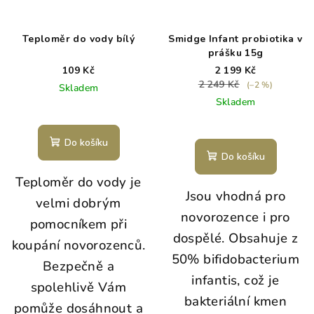
Teploměr do vody bílý
Smidge Infant probiotika v
prášku 15g
109 Kč
2 199 Kč
2 249 Kč
(–2 %)
Skladem
Skladem
Průměrné
hodnocení
Do košíku
produktu
Do košíku
je
Teploměr do vody je
5,0
Jsou vhodná pro
z
velmi dobrým
5
novorozence i pro
pomocníkem při
hvězdiček.
dospělé. Obsahuje z
koupání novorozenců.
50% bifidobacterium
Bezpečně a
infantis, což je
spolehlivě Vám
bakteriální kmen
pomůže dosáhnout a