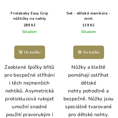
Fridababy Easy Grip
Set - dětská manikúra -
nůžtičky na nehty
mint
289 Kč
119 Kč
Skladem
Skladem
Do košíku
Do košíku
Zaoblené špičky břitů
Nůžky a kleště
pro bezpečné stříhání
pomáhají ostříhat
i těch nejmenších
dětské
nehtíků. Asymetrická
nehty pohodlně a
protiskluzová rukojeť
bezpečně. Nůžky jsou
umožní snadné
speciálně tvarované
použití pravorukým i
pro dětské nehty.