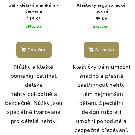
Set - dětská manikúra -
Kleštičky ergonomické
červená
modré
119 Kč
85 Kč
Skladem
Skladem
Do košíku
Do košíku
Nůžky a kleště
Kleštičky vám umožní
pomáhají ostříhat
snadno a přesně
dětské
zastřihnout nehty
nehty pohodlně a
i těm nejmenším
bezpečně. Nůžky jsou
dětem. Speciální
speciálně tvarované
design rukojeti
pro dětské nehty.
umožní pohodlné a
bezpečné ořezávání.