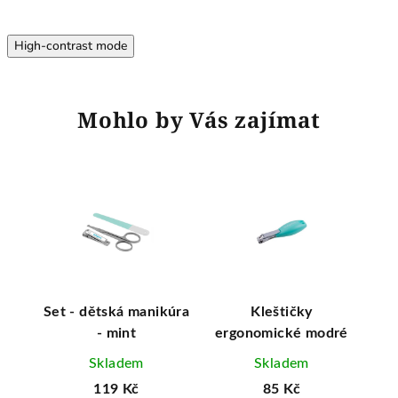
High-contrast mode
Mohlo by Vás zajímat
 3 v
Set - dětská manikúra
Kleštičky
- mint
ergonomické modré
e
Skladem
Skladem
119 Kč
85 Kč