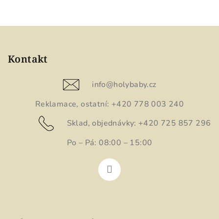
Z
á
p
Kontakt
a
t
info
@
holybaby.cz
í
Reklamace, ostatní: +420 778 003 240
Sklad, objednávky: +420 725 857 296
Po – Pá: 08:00 – 15:00