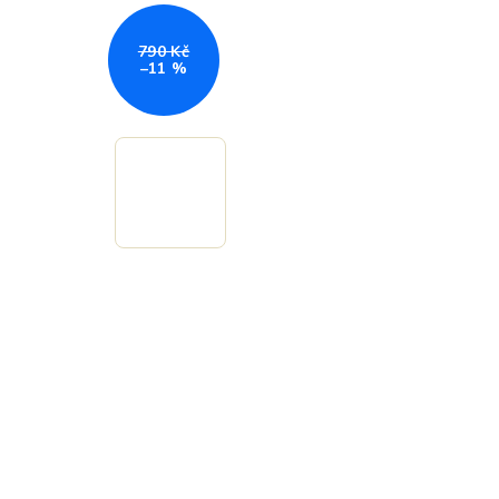
790 Kč
–11 %