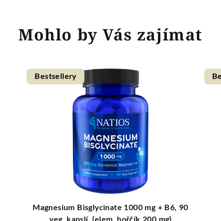
Mohlo by Vás zajímat
Bestsellery
Be
Magnesium Bisglycinate 1000 mg + B6, 90
veg. kapslí, (elem. hořčík 200 mg)