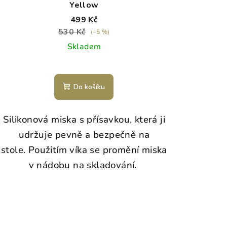
Yellow
499 Kč
530 Kč
(–5 %)
Skladem
Do košíku
Silikonová miska s přísavkou, která ji
udržuje pevně a bezpečně na
stole.
Použitím víka se promění miska
v nádobu na skladování.