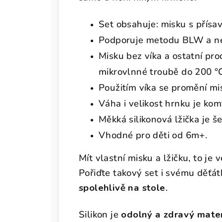
Set obsahuje: misku s přísa
Podporuje metodu BLW a nez
Misku bez víka a ostatní pr
mikrovlnné troubě do 200 °
Použitím víka se promění mi
Váha i velikost hrnku je kom
Měkká silikonová lžička je š
Vhodné pro děti od 6m+.
Mít vlastní misku a lžičku, to je 
Pořiďte takový set i svému děťátk
spolehlivě na stole
.
Silikon je
odolný a zdravý mater