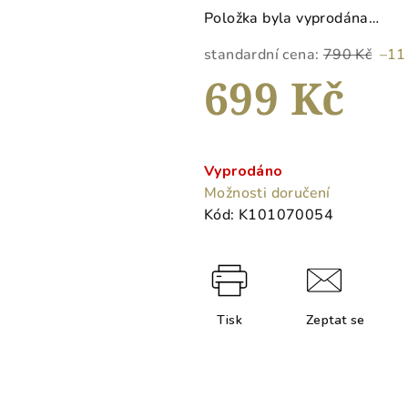
5
Položka byla vyprodána…
hvězdiček.
standardní cena:
790 Kč
–11
699 Kč
Měrná
cena:
Vyprodáno
Možnosti doručení
Kód:
K101070054
Tisk
Zeptat se