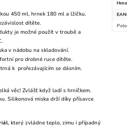
Hmo
vkou 450 ml, hrnek 180 ml a lžičku.
EAN
ávislost dítěte.
Polo
odukty je možné použít v troubě a
C.
ska v nádobu na skladování.
fortní pro drobné ruce dítěte.
etrná k prořezávajícím se dásním.
velká věc! Zvlášť když ladí s hrníčkem.
u. Silikonová miska drží díky přísavce
iál
, který zvládne teplo, zimu i případný