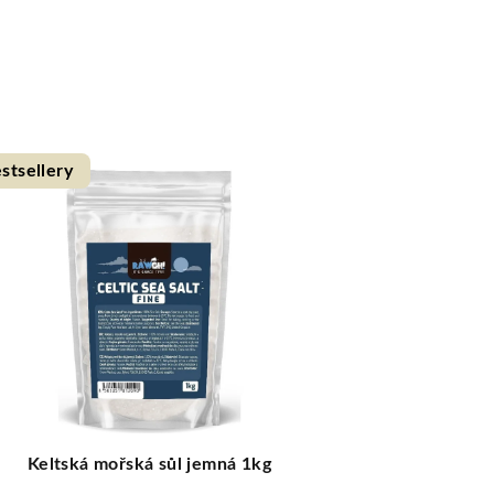
stsellery
Tip
Keltská mořská sůl jemná 1kg
BIO - Be