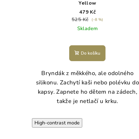
Yellow
479 Kč
525 Kč
(–8 %)
Skladem
Do košíku
Bryndák z měkkého, ale odolného
silikonu. Zachytí kaši nebo polévku d
kapsy. Zapnete ho dětem na zádech,
takže je netlačí u krku.
High-contrast mode