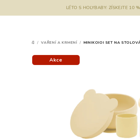
Přejít
LÉTO S HOLYBABY: ZÍSKEJTE 10 
na
obsah
/
VAŘENÍ A KRMENÍ
/
MINIKOIOI SET NA STOLOV
DOMŮ
Akce