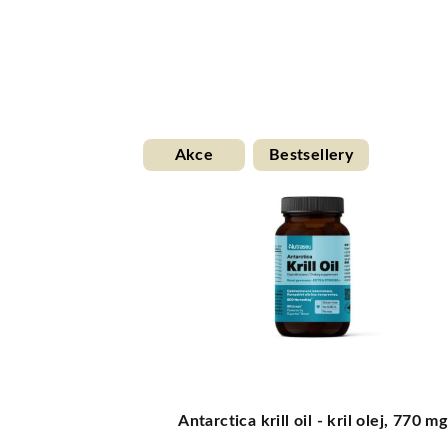
Akce
Bestsellery
 papír 3 vrstvý
Antarctica krill oil - kril olej, 770 mg