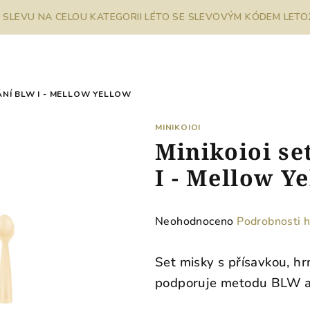
% SLEVU NA CELOU KATEGORII LÉTO SE SLEVOVÝM KÓDEM LETO26
ÁNÍ BLW I - MELLOW YELLOW
MINIKOIOI
Minikoioi se
I - Mellow Y
Průměrné
Neohodnoceno
Podrobnosti 
hodnocení
produktu
Set misky s přísavkou, hr
je
p
odporuje metodu BLW a 
0,0
z