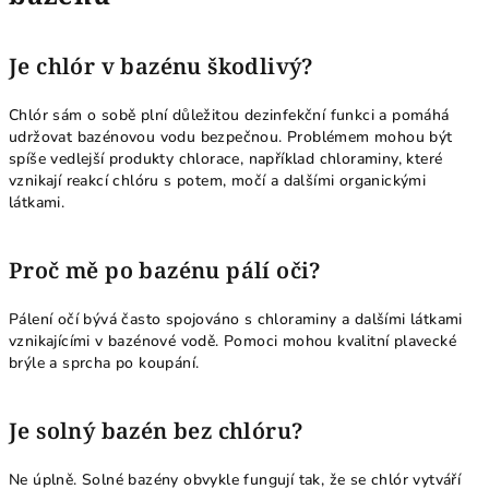
Je chlór v bazénu škodlivý?
Chlór sám o sobě plní důležitou dezinfekční funkci a pomáhá
udržovat bazénovou vodu bezpečnou. Problémem mohou být
spíše vedlejší produkty chlorace, například chloraminy, které
vznikají reakcí chlóru s potem, močí a dalšími organickými
látkami.
Proč mě po bazénu pálí oči?
Pálení očí bývá často spojováno s chloraminy a dalšími látkami
vznikajícími v bazénové vodě. Pomoci mohou kvalitní plavecké
brýle a sprcha po koupání.
Je solný bazén bez chlóru?
Ne úplně. Solné bazény obvykle fungují tak, že se chlór vytváří