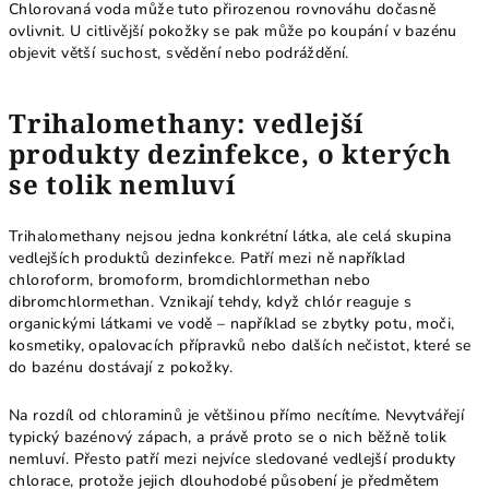
Chlorovaná voda může tuto přirozenou rovnováhu dočasně
ovlivnit. U citlivější pokožky se pak může po koupání v bazénu
objevit větší suchost, svědění nebo podráždění.
Trihalomethany: vedlejší
produkty dezinfekce, o kterých
se tolik nemluví
Trihalomethany nejsou jedna konkrétní látka, ale celá skupina
vedlejších produktů dezinfekce. Patří mezi ně například
chloroform, bromoform, bromdichlormethan nebo
dibromchlormethan. Vznikají tehdy, když chlór reaguje s
organickými látkami ve vodě – například se zbytky potu, moči,
kosmetiky, opalovacích přípravků nebo dalších nečistot, které se
do bazénu dostávají z pokožky.
Na rozdíl od chloraminů je většinou přímo necítíme. Nevytvářejí
typický bazénový zápach, a právě proto se o nich běžně tolik
nemluví. Přesto patří mezi nejvíce sledované vedlejší produkty
chlorace, protože jejich dlouhodobé působení je předmětem