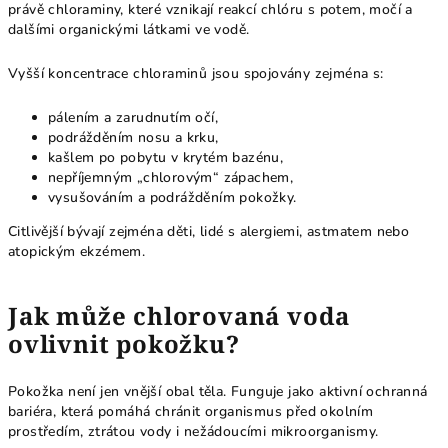
právě chloraminy, které vznikají reakcí chlóru s potem, močí a
dalšími organickými látkami ve vodě.
Vyšší koncentrace chloraminů jsou spojovány zejména s:
pálením a zarudnutím očí,
podrážděním nosu a krku,
kašlem po pobytu v krytém bazénu,
nepříjemným „chlorovým“ zápachem,
vysušováním a podrážděním pokožky.
Citlivější bývají zejména děti, lidé s alergiemi, astmatem nebo
atopickým ekzémem.
Jak může chlorovaná voda
ovlivnit pokožku?
Pokožka není jen vnější obal těla. Funguje jako aktivní ochranná
bariéra, která pomáhá chránit organismus před okolním
prostředím, ztrátou vody i nežádoucími mikroorganismy.