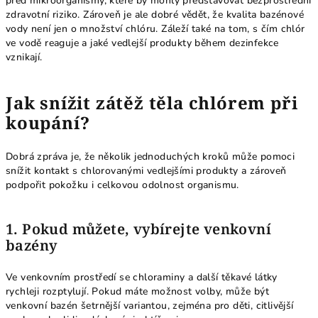
před mikroorganismy, které by mohly představovat bezprostřední
zdravotní riziko. Zároveň je ale dobré vědět, že kvalita bazénové
vody není jen o množství chlóru. Záleží také na tom, s čím chlór
ve vodě reaguje a jaké vedlejší produkty během dezinfekce
vznikají.
Jak snížit zátěž těla chlórem při
koupání?
Dobrá zpráva je, že několik jednoduchých kroků může pomoci
snížit kontakt s chlorovanými vedlejšími produkty a zároveň
podpořit pokožku i celkovou odolnost organismu.
1. Pokud můžete, vybírejte venkovní
bazény
Ve venkovním prostředí se chloraminy a další těkavé látky
rychleji rozptylují. Pokud máte možnost volby, může být
venkovní bazén šetrnější variantou, zejména pro děti, citlivější