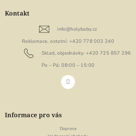
á
p
Kontakt
a
t
info
@
holybaby.cz
í
Reklamace, ostatní: +420 778 003 240
Sklad, objednávky: +420 725 857 296
Po – Pá: 08:00 – 15:00
Informace pro vás
Doprava