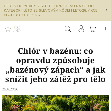
Přejít
LÉTO S HOLYBABY: ZÍSKEJTE 10 % SLEVU NA CELOU
na
KATEGORII LÉTO SE SLEVOVÝM KÓDEM LETO26. AKCE
obsah
PLATÍ DO 31. 8. 2026
Prázdn
Hledat
Přihlášení
Chlór v bazénu: co
košík
opravdu způsobuje
„bazénový zápach“ a jak
snížit jeho zátěž pro tělo
25.6.2026