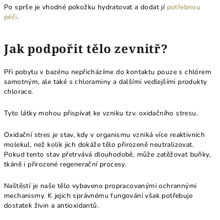
Po sprše je vhodné pokožku hydratovat a dodat jí
potřebnou
péči
.
Jak podpořit tělo zevnitř?
Při pobytu v bazénu nepřicházíme do kontaktu pouze s chlórem
samotným, ale také s chloraminy a dalšími vedlejšími produkty
chlorace.
Tyto látky mohou přispívat ke vzniku tzv. oxidačního stresu.
Oxidační stres je stav, kdy v organismu vzniká více reaktivních
molekul, než kolik jich dokáže tělo přirozeně neutralizovat.
Pokud tento stav přetrvává dlouhodobě, může zatěžovat buňky,
tkáně i přirozené regenerační procesy.
Naštěstí je naše tělo vybaveno propracovanými ochrannými
mechanismy. K jejich správnému fungování však potřebuje
dostatek živin a antioxidantů.