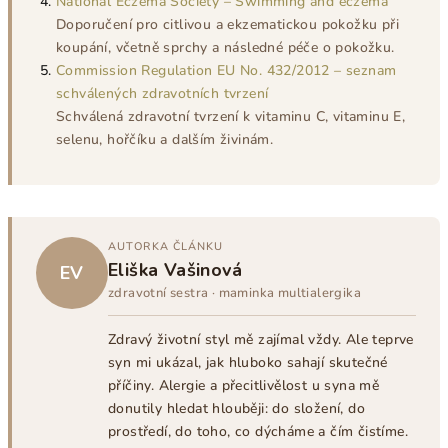
National Eczema Society – Swimming and eczema
Doporučení pro citlivou a ekzematickou pokožku při
koupání, včetně sprchy a následné péče o pokožku.
Commission Regulation EU No. 432/2012 – seznam
schválených zdravotních tvrzení
Schválená zdravotní tvrzení k vitaminu C, vitaminu E,
selenu, hořčíku a dalším živinám.
AUTORKA ČLÁNKU
Eliška Vašinová
EV
zdravotní sestra · maminka multialergika
Zdravý životní styl mě zajímal vždy. Ale teprve
syn mi ukázal, jak hluboko sahají skutečné
příčiny. Alergie a přecitlivělost u syna mě
donutily hledat hlouběji: do složení, do
prostředí, do toho, co dýcháme a čím čistíme.