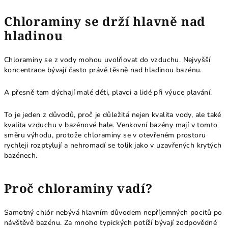
Chloraminy se drží hlavně nad
hladinou
Chloraminy se z vody mohou uvolňovat do vzduchu. Nejvyšší
koncentrace bývají často právě těsně nad hladinou bazénu.
A přesně tam dýchají malé děti, plavci a lidé při výuce plavání.
To je jeden z důvodů, proč je důležitá nejen kvalita vody, ale také
kvalita vzduchu v bazénové hale. Venkovní bazény mají v tomto
směru výhodu, protože chloraminy se v otevřeném prostoru
rychleji rozptylují a nehromadí se tolik jako v uzavřených krytých
bazénech.
Proč chloraminy vadí?
Samotný chlór nebývá hlavním důvodem nepříjemných pocitů po
návštěvě bazénu. Za mnoho typických potíží bývají zodpovědné