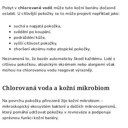
Pobyt v
chlorované vodě
může tuto kožní bariéru dočasně
oslabit. U citlivější pokožky se to může projevit například jako:
suchá a napjatá pokožka,
svědění po koupání,
podráždění kůže,
vyšší citlivost pokožky,
zhoršení ekzému nebo atopické pokožky.
Neznamená to, že bazén automaticky škodí každému. Lidé s
citlivou pokožkou, atopickým ekzémem nebo alergiemi však
mohou na chlorovanou vodu reagovat výrazněji.
Chlorovaná voda a kožní mikrobiom
Na povrchu pokožky přirozeně žije kožní mikrobiom –
mikroskopický ekosystém bakterií a dalších mikroorganismů,
který pomáhá udržovat pokožku v rovnováze a podporuje
správnou funkci kožní bariéry.