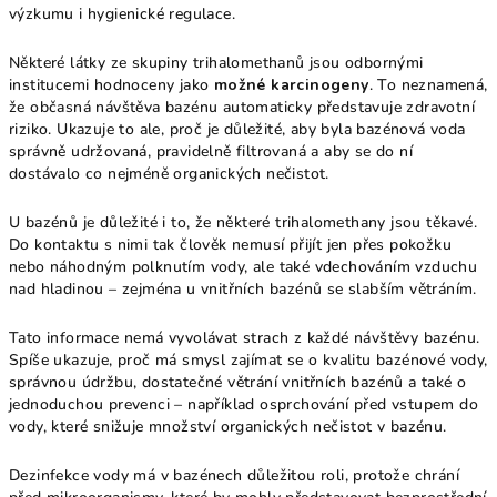
výzkumu i hygienické regulace.
Některé látky ze skupiny trihalomethanů jsou odbornými
institucemi hodnoceny jako
možné karcinogeny
. To neznamená,
že občasná návštěva bazénu automaticky představuje zdravotní
riziko. Ukazuje to ale, proč je důležité, aby byla bazénová voda
správně udržovaná, pravidelně filtrovaná a aby se do ní
dostávalo co nejméně organických nečistot.
U bazénů je důležité i to, že některé trihalomethany jsou těkavé.
Do kontaktu s nimi tak člověk nemusí přijít jen přes pokožku
nebo náhodným polknutím vody, ale také vdechováním vzduchu
nad hladinou – zejména u vnitřních bazénů se slabším větráním.
Tato informace nemá vyvolávat strach z každé návštěvy bazénu.
Spíše ukazuje, proč má smysl zajímat se o kvalitu bazénové vody,
správnou údržbu, dostatečné větrání vnitřních bazénů a také o
jednoduchou prevenci – například osprchování před vstupem do
vody, které snižuje množství organických nečistot v bazénu.
Dezinfekce vody má v bazénech důležitou roli, protože chrání