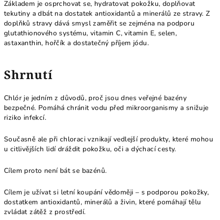
Základem je osprchovat se, hydratovat pokožku, doplňovat
tekutiny a dbát na dostatek antioxidantů a minerálů ze stravy. Z
doplňků stravy dává smysl zaměřit se zejména na podporu
glutathionového systému, vitamin C, vitamin E, selen,
astaxanthin, hořčík a dostatečný příjem jódu.
Shrnutí
Chlór je jedním z důvodů, proč jsou dnes veřejné bazény
bezpečné. Pomáhá chránit vodu před mikroorganismy a snižuje
riziko infekcí.
Současně ale při chloraci vznikají vedlejší produkty, které mohou
u citlivějších lidí dráždit pokožku, oči a dýchací cesty.
Cílem proto není bát se bazénů.
Cílem je užívat si letní koupání vědoměji – s podporou pokožky,
dostatkem antioxidantů, minerálů a živin, které pomáhají tělu
zvládat zátěž z prostředí.