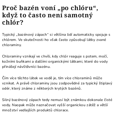
Proč bazén voní „po chlóru“,
když to často není samotný
chlór?
Typický „bazénový zápach“ si většina lidí automaticky spojuje s
chlórem. Ve skutečnosti ho však často způsobují látky zvané
chloraminy.
Chloraminy vznikají ve chvíli, kdy chlór reaguje s potem, močí,
kožními buňkami a dalšími organickými látkami, které do vody
přinášejí návštěvníci bazénu.
Čím více těchto látek ve vodě je, tím více chloraminů může
vznikat. A právě chloraminy jsou zodpovědné za typický štiplavý
odér, který známe z některých krytých bazénů.
Silný bazénový zápach tedy nemusí být známkou dokonale čisté
vody. Naopak může naznačovat vyšší organickou zátěž a větší
množství vedlejších produktů chlorace.