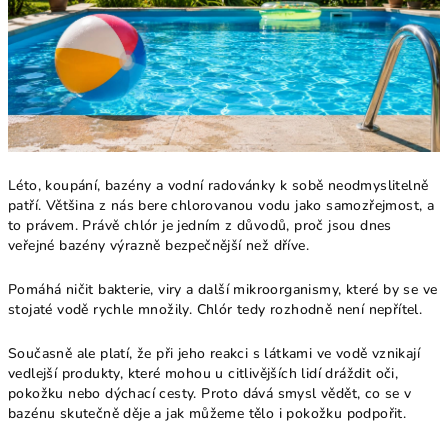
Léto, koupání, bazény a vodní radovánky k sobě neodmyslitelně
patří. Většina z nás bere chlorovanou vodu jako samozřejmost, a
to právem. Právě chlór je jedním z důvodů, proč jsou dnes
veřejné bazény výrazně bezpečnější než dříve.
Pomáhá ničit bakterie, viry a další mikroorganismy, které by se ve
stojaté vodě rychle množily. Chlór tedy rozhodně není nepřítel.
Současně ale platí, že při jeho reakci s látkami ve vodě vznikají
vedlejší produkty, které mohou u citlivějších lidí dráždit oči,
pokožku nebo dýchací cesty. Proto dává smysl vědět, co se v
bazénu skutečně děje a jak můžeme tělo i pokožku podpořit.