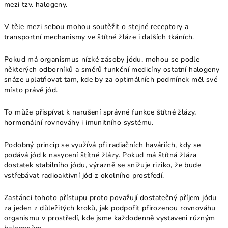
mezi tzv. halogeny.
V těle mezi sebou mohou soutěžit o stejné receptory a
transportní mechanismy ve štítné žláze i dalších tkáních.
Pokud má organismus nízké zásoby jódu, mohou se podle
některých odborníků a směrů funkční medicíny ostatní halogeny
snáze uplatňovat tam, kde by za optimálních podmínek měl své
místo právě jód.
To může přispívat k narušení správné funkce štítné žlázy,
hormonální rovnováhy i imunitního systému.
Podobný princip se využívá při radiačních haváriích, kdy se
podává jód k nasycení štítné žlázy. Pokud má štítná žláza
dostatek stabilního jódu, výrazně se snižuje riziko, že bude
vstřebávat radioaktivní jód z okolního prostředí.
Zastánci tohoto přístupu proto považují dostatečný příjem jódu
za jeden z důležitých kroků, jak podpořit přirozenou rovnováhu
organismu v prostředí, kde jsme každodenně vystaveni různým