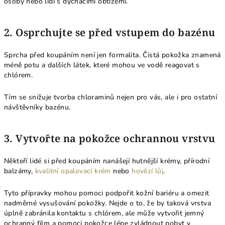
osoby nebo lidi s dýchacími obtížemi.
2. Osprchujte se před vstupem do bazénu
Sprcha před koupáním není jen formalita. Čistá pokožka znamená
méně potu a dalších látek, které mohou ve vodě reagovat s
chlórem.
Tím se snižuje tvorba chloraminů nejen pro vás, ale i pro ostatní
návštěvníky bazénu.
3. Vytvořte na pokožce ochrannou vrstvu
Někteří lidé si před koupáním nanášejí hutnější krémy, přírodní
balzámy,
kvalitní opalovací krém
nebo
hovězí lůj
.
Tyto přípravky mohou pomoci podpořit kožní bariéru a omezit
nadměrné vysušování pokožky. Nejde o to, že by taková vrstva
úplně zabránila kontaktu s chlórem, ale může vytvořit jemný
ochranný film a pomoci pokožce lépe zvládnout pobyt v