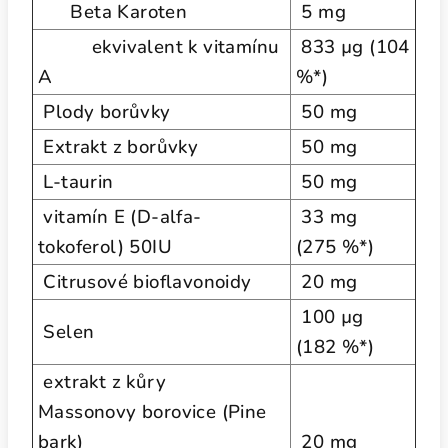
Beta Karoten
5 mg
ekvivalent k vitamínu
833 µg (104
A
%*)
Plody borůvky
50 mg
Extrakt z borůvky
50 mg
L-taurin
50 mg
vitamín E (D-alfa-
33 mg
tokoferol) 50IU
(275 %*)
Citrusové bioflavonoidy
20 mg
100 µg
Selen
(182 %*)
extrakt z kůry
Massonovy borovice (Pine
bark)
20 mg