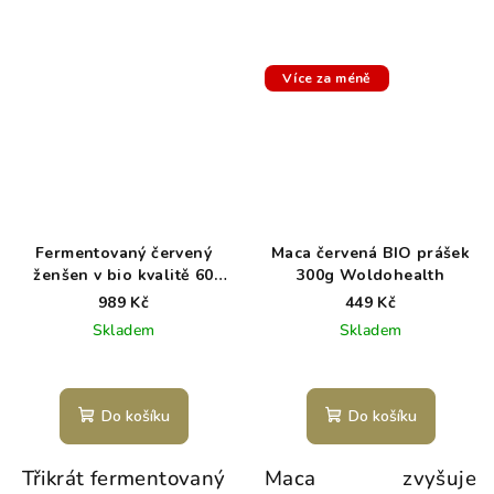
Více za méně
Fermentovaný červený
Maca červená BIO prášek
ženšen v bio kvalitě 60
300g Woldohealth
kapslí
989 Kč
449 Kč
Skladem
Skladem
Do košíku
Do košíku
Třikrát fermentovaný
Maca zvyšuje