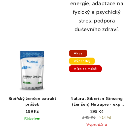
energie, adaptace na
fyzický a psychický
stres, podpora
duševního zdraví.
Akce
Výprodej
Více za méně
Sibiřský ženšen extrakt
Natural Siberian Ginseng
prášek
(ženšen) Nutrapie - exp.
6/26
199 Kč
299 Kč
349 Kč
(–14 %)
Skladem
Vyprodáno