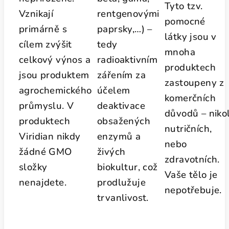
Tyto tzv.
Vznikají
rentgenovými
pomocné
primárně s
paprsky,…) –
látky jsou v
cílem zvýšit
tedy
mnoha
celkový výnos a
radioaktivním
produktech
jsou produktem
zářením za
zastoupeny z
agrochemického
účelem
komerčních
průmyslu. V
deaktivace
důvodů – nikol
produktech
obsažených
nutričních,
Viridian nikdy
enzymů a
nebo
žádné GMO
živých
zdravotních.
složky
biokultur, což
Vaše tělo je
nenajdete.
prodlužuje
nepotřebuje.
trvanlivost.