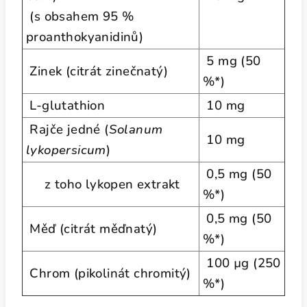
(s obsahem 95 %
proanthokyanidinů)
5 mg (50
Zinek (citrát zinečnatý)
%*)
L-glutathion
10 mg
Rajče jedné (
Solanum
10 mg
lykopersicum
)
0,5 mg (50
z toho lykopen extrakt
%*)
0,5 mg (50
Měď (citrát měďnatý)
%*)
100 µg (250
Chrom (pikolinát chromitý)
%*)