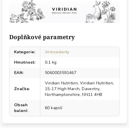
Doplňkové parametry
Kategorie
:
Antioxidanty
Hmotnost
:
0.1 kg
EAN
:
5060003591467
Viridian Nutrition, Viridian Nutrition,
Značka
:
15-17 High March, Daventry,
Northamptonshire, NN11 4HB
Obsah
60 kapslí
balení
: