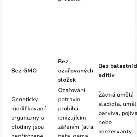
Bez
Bez balastníc
Bez GMO
ozařovaných
aditiv
složek
Ozařování
Žádná umělá
Geneticky
potravin
sladidla, umě
modifikované
probíhá
barviva, pojiva
organizmy a
ionizujícím
nebo
plodiny jsou
zářením (alfa,
konzervanty.
nepřirozené.
beta, gama,