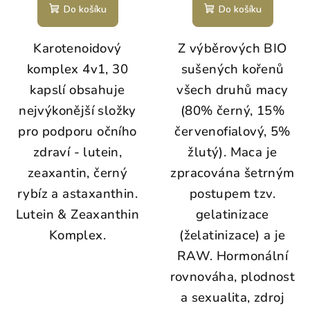
Do košíku
Do košíku
Karotenoidový
Z výběrových BIO
komplex 4v1, 30
sušených kořenů
kapslí obsahuje
všech druhů macy
nejvýkonější složky
(80% černý, 15%
pro podporu očního
červenofialový, 5%
zdraví - lutein,
žlutý). Maca je
zeaxantin, černý
zpracována šetrným
rybíz a astaxanthin.
postupem tzv.
Lutein & Zeaxanthin
gelatinizace
Komplex.
(želatinizace) a je
RAW. Hormonální
rovnováha, plodnost
a sexualita, zdroj