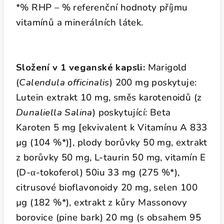
*% RHP – % referenční hodnoty příjmu
vitamínů a minerálních látek.
Složení v 1 veganské kapsli:
Marigold
(
Calendula officinalis
) 200 mg poskytuje:
Lutein extrakt 10 mg, směs karotenoidů (z
Dunaliella Salina
) poskytující: Beta
Karoten 5 mg [ekvivalent k Vitamínu A 833
µg (104 %*)], plody borůvky 50 mg, extrakt
z borůvky 50 mg, L-taurin 50 mg, vitamín E
(D-α-tokoferol) 50iu 33 mg (275 %*),
citrusové bioflavonoidy 20 mg, selen 100
µg (182 %*), extrakt z kůry Massonovy
borovice (pine bark) 20 mg (s obsahem 95