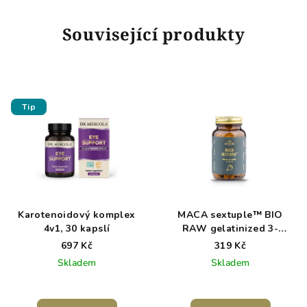
Související produkty
Tip
Karotenoidový komplex
MACA sextuple™ BIO
4v1, 30 kapslí
RAW gelatinized 3-
complex
697 Kč
319 Kč
Skladem
Skladem