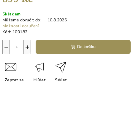
Měrná
Skladem
cena:
Můžeme doručit do:
10.8.2026
Možnosti doručení
Kód:
100182
−
+
Do košíku
Zeptat se
Hlídat
Sdílet