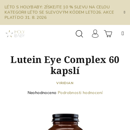
Přejít
LÉTO S HOLYBABY: ZÍSKEJTE 10 % SLEVU NA CELOU
na
KATEGORII LÉTO SE SLEVOVÝM KÓDEM LETO26. AKCE
obsah
PLATÍ DO 31. 8. 2026
Prázdn
Hledat
Přihlášení
Lutein Eye Complex 60
košík
kapslí
VIRIDIAN
Průměrné
Neohodnoceno
Podrobnosti hodnocení
hodnocení
produktu
je
0,0
z
5