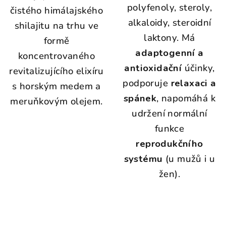
polyfenoly, steroly,
čistého himálajského
alkaloidy, steroidní
shilajitu na trhu ve
laktony. Má
formě
adaptogenní a
koncentrovaného
antioxidační
účinky,
revitalizujícího elixíru
podporuje
relaxaci a
s horským medem a
spánek
, napomáhá k
meruňkovým olejem.
udržení normální
funkce
reprodukčního
systému
(u mužů i u
žen).