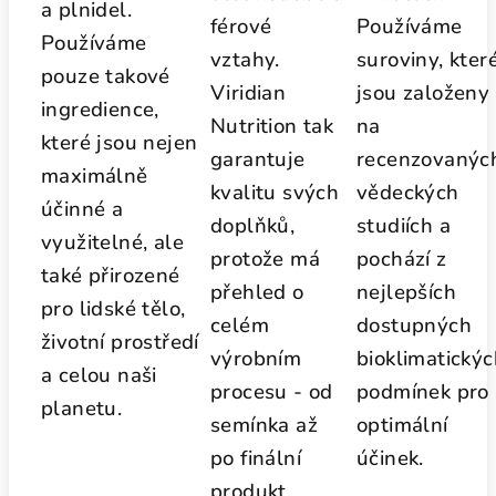
a plnidel.
férové
Používáme
Používáme
vztahy.
suroviny, kter
pouze takové
Viridian
jsou založeny
ingredience,
Nutrition tak
na
které jsou nejen
garantuje
recenzovanýc
maximálně
kvalitu svých
vědeckých
účinné a
doplňků,
studiích a
využitelné, ale
protože má
pochází z
také přirozené
přehled o
nejlepších
pro lidské tělo,
celém
dostupných
životní prostředí
výrobním
bioklimatický
a celou naši
procesu - od
podmínek pro
planetu.
semínka až
optimální
po finální
účinek.
produkt.