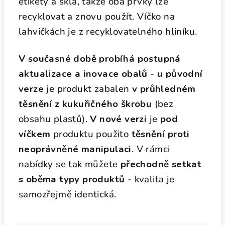
etikety a skla, takže oba prvky lze
recyklovat a znovu použít. Víčko na
lahvičkách je z recyklovatelného hliníku.
V současné době probíhá postupná
aktualizace a inovace obalů
-
u původní
verze
je produkt zabalen
v průhledném
těsnění z kukuřičného škrobu
(bez
obsahu plastů).
V nové verzi
je
pod
víčkem
produktu použito
těsnění proti
neoprávněné manipulaci
. V rámci
nabídky se tak můžete
přechodně setkat
s oběma typy produktů
- kvalita je
samozřejmě identická.