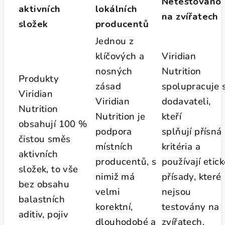
Netestováno
aktivních
lokálních
na zvířatech
složek
producentů
Jednou z
klíčových a
Viridian
nosných
Nutrition
Produkty
zásad
spolupracuje 
Viridian
Viridian
dodavateli,
Nutrition
Nutrition je
kteří
obsahují 100 %
podpora
splňují přísná
čistou směs
místních
kritéria a
aktivních
producentů, s
používají etic
složek, to vše
nimiž má
přísady, které
bez obsahu
velmi
nejsou
balastních
korektní,
testovány na
aditiv, pojiv
dlouhodobé a
zvířatech.