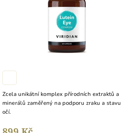
hvězdiček.
Zcela unikátní komplex přírodních extraktů a
minerálů zaměřený na podporu zraku a stavu
očí.
899 Kč