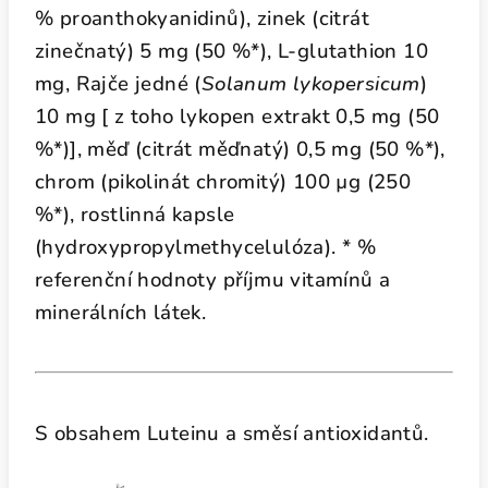
% proanthokyanidinů), zinek (citrát
zinečnatý) 5 mg (50 %*), L-glutathion 10
mg, Rajče jedné (
Solanum lykopersicum
)
10 mg [ z toho lykopen extrakt 0,5 mg (50
%*)], měď (citrát měďnatý) 0,5 mg (50 %*),
chrom (pikolinát chromitý) 100 µg (250
%*), rostlinná kapsle
(hydroxypropylmethycelulóza). * %
referenční hodnoty příjmu vitamínů a
minerálních látek.
S obsahem Luteinu a směsí antioxidantů.