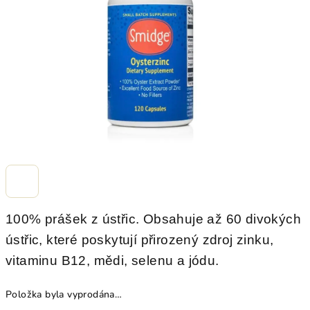
hvězdiček.
100% prášek z ústřic. Obsahuje až 60 divokých
ústřic, které poskytují přirozený zdroj zinku,
vitaminu B12, mědi, selenu a jódu.
Položka byla vyprodána…