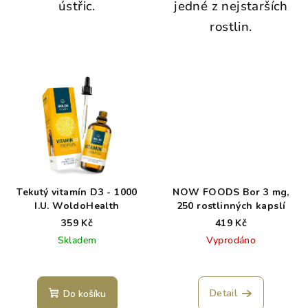
ústřic.
jedné z nejstarších
rostlin.
Tekutý vitamín D3 - 1000
NOW FOODS Bor 3 mg,
I.U. WoldoHealth
250 rostlinných kapslí
359 Kč
419 Kč
Skladem
Vyprodáno
Detail
Do košíku