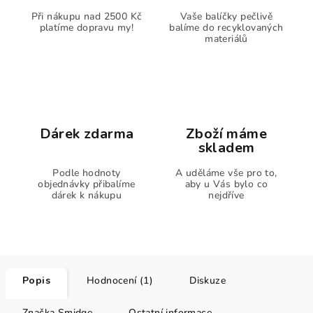
Při nákupu nad 2500 Kč
Vaše balíčky pečlivě
platíme dopravu my!
balíme do recyklovaných
materiálů
Dárek zdarma
Zboží máme
skladem
Podle hodnoty
A uděláme vše pro to,
objednávky přibalíme
aby u Vás bylo co
dárek k nákupu
nejdříve
Popis
Hodnocení (1)
Diskuze
Značka
Smidge
Ostatní informace