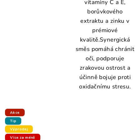
vitamíny C a E,
borůvkového
extraktu a zinku v
prémiové
kvalitě.Synergická
směs pomáhá chránit
oči, podporuje
zrakovou ostrost a
účinně bojuje proti
oxidačnímu stresu.
Akce
Tip
Výprodej
Více za méně