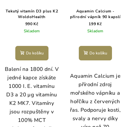
Tekutý vitamín D3 plus K2
Aquamin Calcium -
WoldoHealth
přírodní vápník 90 kapslí
990 Kč
199 Kč
Skladem
Skladem
Do košíku
Do košíku
Balení na 1800 dní.
V
Aquamin Calcium je
jedné kapce získáte
přírodní zdroj
1000 I. E. vitamínu
mořského vápníku a
D3 a 20 μg vitamínu
hořčíku z červených
K2 MK7.
Vitamíny
řas. Podporuje kosti,
jsou rozpuštěny v
svaly a nervy díky
100% MCT
více než 70