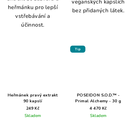
veganských kapslích
heřmánku pro lepší
bez přidaných látek.
vstřebávání a
účinnost.
Tip
Heřmánek pravý extrakt
POSEIDON S.O.D.™ -
90 kapslí
Primal Alchemy - 30 g
249 Kč
4 470 Kč
Skladem
Skladem