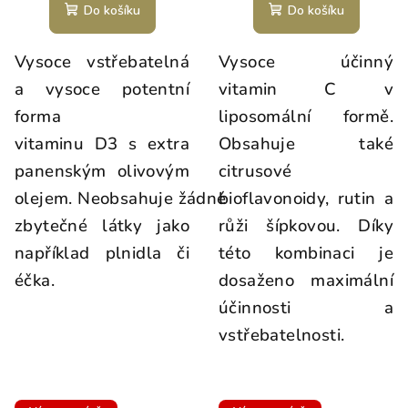
Do košíku
Do košíku
Vysoce vstřebatelná
Vysoce účinný
a vysoce potentní
vitamin C v
forma
liposomální formě.
vitaminu D3 s extra
Obsahuje také
panenským olivovým
citrusové
olejem. Neobsahuje žádné
bioflavonoidy, rutin a
zbytečné látky jako
růži šípkovou. Díky
například plnidla či
této kombinaci je
éčka.
dosaženo maximální
účinnosti a
vstřebatelnosti.