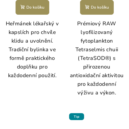
Do košíku
Do košíku
Heřmánek lékařský v
Prémiový RAW
kapslích pro chvíle
lyofilizovaný
klidu a uvolnění.
fytoplankton
Tradiční bylinka ve
Tetraselmis chuii
formě praktického
(TetraSOD®) s
doplňku pro
přirozenou
každodenní použití.
antioxidační aktivitou
pro každodenní
výživu a výkon.
Tip