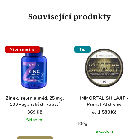
Související produkty
Více za méně
Tip
Zinek, selen a měď, 25 mg,
IMMORTAL SHILAJIT -
100 veganských kapslí
Primal Alchemy
369 Kč
1 580 Kč
od
Skladem
100g
Skladem