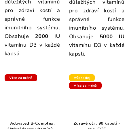
důležitých vitamínů
důležitých vitamínů
pro zdraví kostí a
pro zdraví kostí a
správné funkce
správné funkce
imunitního systému.
imunitního systému.
Obsahuje
2000 IU
Obsahuje
5000 IU
vitamínu D3 v každé
vitamínu D3 v každé
kapsli.
kapsli.
Více za méně
Výprodej
Více za méně
Activated B-Complex,
Zdravé oči , 90 kapslí -