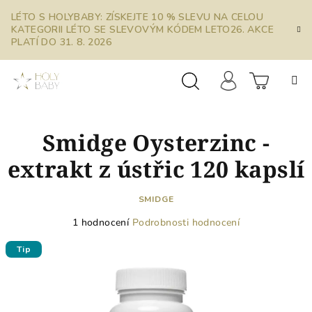
Přejít
LÉTO S HOLYBABY: ZÍSKEJTE 10 % SLEVU NA CELOU
na
KATEGORII LÉTO SE SLEVOVÝM KÓDEM LETO26. AKCE
obsah
PLATÍ DO 31. 8. 2026
Prázdn
Hledat
Přihlášení
Smidge Oysterzinc -
košík
extrakt z ústřic 120 kapslí
SMIDGE
Průměrné
1 hodnocení
Podrobnosti hodnocení
hodnocení
produktu
Tip
je
5,0
z
5