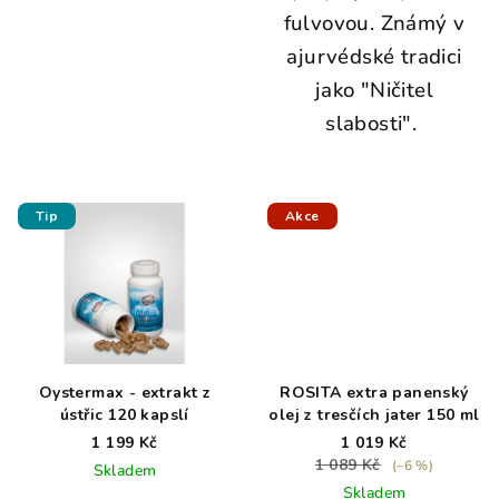
fulvovou. Známý v
ajurvédské tradici
jako "Ničitel
slabosti".
Tip
Akce
Oystermax - extrakt z
ROSITA extra panenský
ústřic 120 kapslí
olej z tresčích jater 150 ml
1 199 Kč
1 019 Kč
1 089 Kč
(–6 %)
Skladem
Skladem