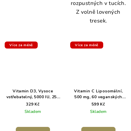
rozpustných v tucích.
Z volně lovených
tresek.
Více za méně
Více za méně
Vitamin D3, Vysoce
Vitamin C Liposomální,
vstřebatelný, 5000 IU, 250
500 mg, 60 veganských
softgel kapslí (s olivovým
kapslí
329 Kč
599 Kč
olejem)
Skladem
Skladem