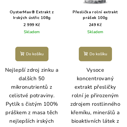
OysterMax® Extrakt z
Přeslička rolní extrakt
Irských ústřic 108g
prášek 100g
2 999 Kč
249 Kč
Skladem
Skladem
Do košíku
Do košíku
Nejlepší zdroj zinku a
Vysoce
dalších 50
koncentrovaný
mikronutrientů z
extrakt přesličky
celistvé potraviny.
rolní je přirozeným
Pytlík s čistým 100%
zdrojem rostlinného
práškem z masa těch
křemíku, minerálů a
nejlepších irských
bioaktivních látek z