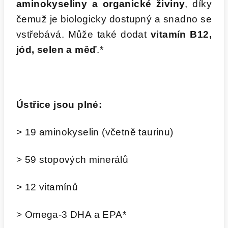
aminokyseliny a organické živiny
, díky
čemuž je biologicky dostupný a snadno se
vstřebává. Může také dodat
vitamín B12,
jód, selen a měď
.*
Ústřice jsou plné:
> 19 aminokyselin (včetně taurinu)
> 59 stopových minerálů
> 12 vitamínů
> Omega-3 DHA a EPA*