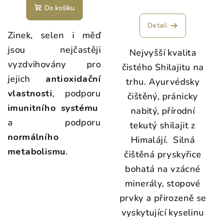
Do košíku
Detail
Zinek, selen i měď
jsou nejčastěji
Nejvyšší kvalita
vyzdvihovány pro
čistého Shilajitu na
jejich
antioxidační
trhu. Ayurvédsky
vlastnosti
, podporu
čištěný, pránicky
imunitního systému
nabitý, přírodní
a podporu
tekutý shilajit z
normálního
Himalájí. Silná
metabolismu
.
čištěná pryskyřice
bohatá na vzácné
minerály, stopové
prvky a přirozeně se
vyskytující kyselinu