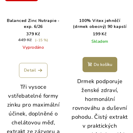
Balanced Zinc Nutrapie -
100% Vitex jehněčí
exp. 6/26
(drmek obecný) 90 kapslí
379 Kč
199 Kč
449 Kč
(–15 %)
Skladem
Vyprodáno
Do košíku
Detail
Drmek podporuje
Tři vysoce
ženské zdraví,
vstřebatelné formy
hormonální
zinku pro maximální
rovnováhu a duševní
účinek, doplněné o
pohodu. Čistý extrakt
chelátovou měď,
v praktických
extrakt ze zázvoru a