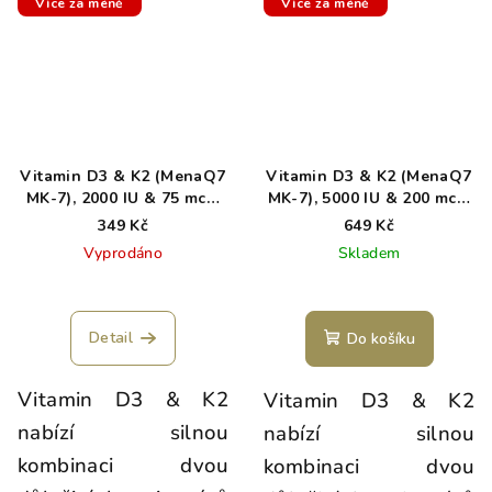
Více za méně
Více za méně
Vitamin D3 & K2 (MenaQ7
Vitamin D3 & K2 (MenaQ7
MK-7), 2000 IU & 75 mcg,
MK-7), 5000 IU & 200 mcg,
100 kapslí
100 kapslí
349 Kč
649 Kč
Vyprodáno
Skladem
Detail
Do košíku
Vitamin D3 & K2
Vitamin D3 & K2
nabízí silnou
nabízí silnou
kombinaci dvou
kombinaci dvou