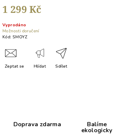
1 299 Kč
Měrná
Vyprodáno
cena:
Možnosti doručení
Kód:
SMOYZ
Zeptat se
Hlídat
Sdílet
Doprava zdarma
Balíme
ekologicky