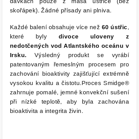
dávkách pouze z masa ústřice (bez
skořápek). Žádné přísady ani plniva.
Každé balení obsahuje více než
60 ústřic
,
které byly
divoce uloveny
z
nedotčených vod Atlantského oceánu v
Irsku.
Výsledný produkt se vyrábí
patentovaným řemeslným procesem pro
zachování bioaktivity zajišťující extrémně
vysokou kvalitu a čistotu.Proces Smidge®
zahrnuje pomalé, jemné konvekční sušení
při nízké teplotě, aby byla zachována
bioaktivita a integrita živin.