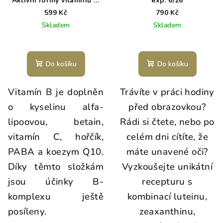
Aktivní formy vitamínů B,
exp. 6/26
100 veganských kapslí
599 Kč
790 Kč
Skladem
Skladem
Do košíku
Do košíku
Vitamín B je doplněn
Trávíte v práci hodiny
o kyselinu alfa-
před obrazovkou?
lipoovou, betain,
Rádi si čtete, nebo po
vitamín C, hořčík,
celém dni cítíte, že
PABA a koezym Q10.
máte unavené oči?
Díky těmto složkám
Vyzkoušejte unikátní
jsou účinky B-
recepturu s
komplexu ještě
kombinací luteinu,
posíleny.
zeaxanthinu,