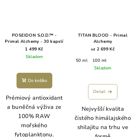
POSEIDON S.O.D.™ -
TITAN BLOOD - Primal
Primal Alchemy - 30 kapslí
Alchemy
1 499 Kč
2 699 Kč
od
Skladem
50 ml
100 ml
Skladem
Do košíku
Detail
Prémiový antioxidant
a buněčná výživa ze
Nejvyšší kvalita
100% RAW
čistého himálajského
mořského
shilajitu na trhu ve
fytoplanktonu.
formě