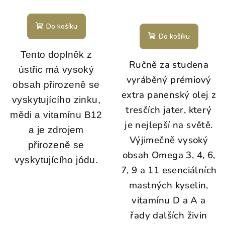
Průměrné
hodnocení
Do košíku
produktu
Do košíku
je
5,0
Tento doplněk z
Ručně za studena
z
ústřic má vysoký
5
vyráběný prémiový
hvězdiček.
obsah přirozeně se
extra panenský olej z
vyskytujícího zinku,
tresčích jater, který
mědi a vitamínu B12
je nejlepší na světě.
a je zdrojem
Výjimečně vysoký
přirozeně se
obsah Omega 3, 4, 6,
vyskytujícího jódu.
7, 9 a 11 esenciálních
mastných kyselin,
vitamínu D a A a
řady dalších živin