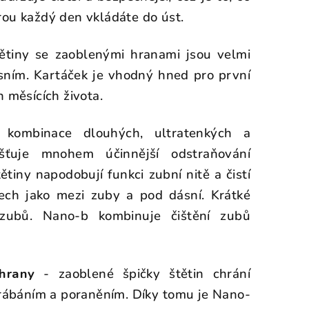
rou každý den vkládáte do úst.
ětiny se zaoblenými hranami jsou velmi
ním. Kartáček je vhodný hned pro první
h měsících života.
kombinace dlouhých, ultratenkých a
išťuje mnohem účinnější odstraňování
tiny napodobují funkci zubní nitě a čistí
ech jako mezi zuby a pod dásní. Krátké
 zubů. Nano-b kombinuje čištění zubů
hrany
- zaoblené špičky štětin chrání
rábáním a poraněním. Díky tomu je Nano-