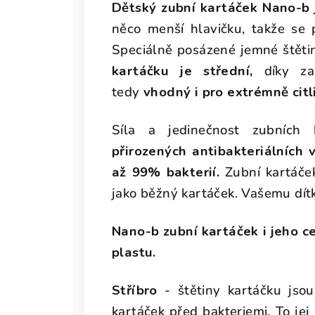
Dětský zubní kartáček Nano-b j
něco menší hlavičku, takže se 
Speciálně posázené jemné štětin
kartáčku je střední,
díky za
tedy
vhodný i pro extrémně cit
Síla a jedinečnost zubníc
přirozených antibakteriálních v
až 99% bakterií.
Zubní kartáče
jako běžný kartáček. Vašemu dít
Nano-b zubní kartáček i jeho c
plastu.
Stříbro
- štětiny kartáčku jso
kartáček před bakteriemi. To jej 