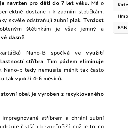
e navržen pro děti do 7 let věku.
Má o
Kate
perfektně dostane i k zadním stoličkám.
Hmo
ky skvěle odstraňují zubní plak.
Tvrdost
EAN
obleným štětinkám je však jemný a
livé dásně
.
h kartáčků Nano-B spočívá ve
využití
lastností stříbra
.
Tím pádem eliminuje
k Nano-b tedy nemusíte měnit tak často
ku tak
vydrží 4-6 měsíců.
estovní obal je vyroben z recyklovaného
u impregnované stříbrem a chrání zubní
udržuje čistší a bezpečnější, což je to, co