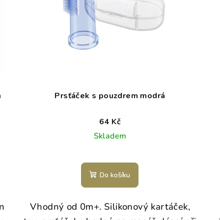
m
Prsťáček s pouzdrem modrá
64 Kč
Skladem
Do košíku
n
Vhodný od 0m+. Silikonový kartáček,