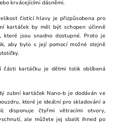
 nebo krvácejícími dásněmi.
elikost čistící hlavy je přizpůsobena pro
bní kartáček by měl být schopen účinně
y, které jsou snadno dostupné. Proto je
k, aby bylo s její pomocí možné stejně
stoličky.
 části kartáčku je dětmi tolik oblíbená
ý zubní kartáček Nano-b je dodáván ve
ouzdru, které je ideální pro skladování a
íc disponuje čtyřmi větracími otvory,
schnutí, ale můžete jej sbalit ihned po