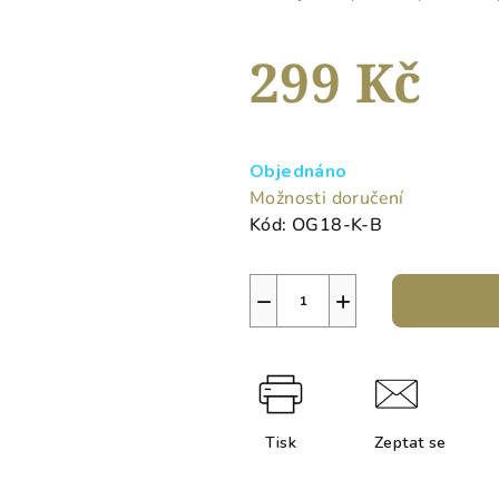
5
hvězdiček.
299 Kč
Měrná
cena:
Objednáno
Možnosti doručení
Kód:
OG18-K-B
−
+
Tisk
Zeptat se