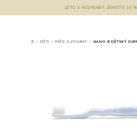
Přejít
LÉTO S HOLYBABY: ZÍSKEJTE 10 
na
obsah
/
DĚTI
/
PÉČE O ZOUBKY
/
NANO-B DĚTSKÝ ZUBN
DOMŮ