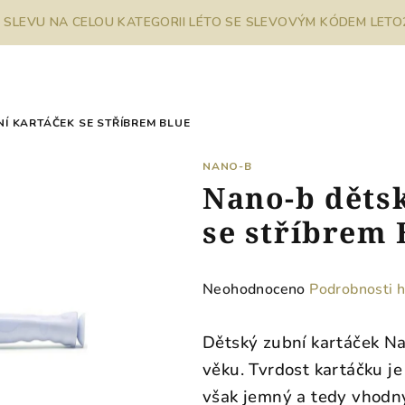
% SLEVU NA CELOU KATEGORII LÉTO SE SLEVOVÝM KÓDEM LETO26
Í KARTÁČEK SE STŘÍBREM BLUE
NANO-B
Nano-b děts
se stříbrem
Průměrné
Neohodnoceno
Podrobnosti 
hodnocení
produktu
Dětský zubní kartáček Na
je
věku. Tvrdost kartáčku je
0,0
však jemný a tedy vhodný
z