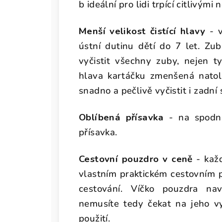
b ideální pro lidi trpící citlivými
Menší velikost čistící hlavy
- v
ústní dutinu dětí do 7 let. Zu
vyčistit všechny zuby, nejen t
hlava kartáčku zmenšená natoli
snadno a pečlivě vyčistit i zadní 
Oblíbená přísavka
- na spodní
přísavka.
Cestovní pouzdro v ceně
- každ
vlastním praktickém cestovním p
cestování. Víčko pouzdra nav
nemusíte tedy čekat na jeho vy
použití.