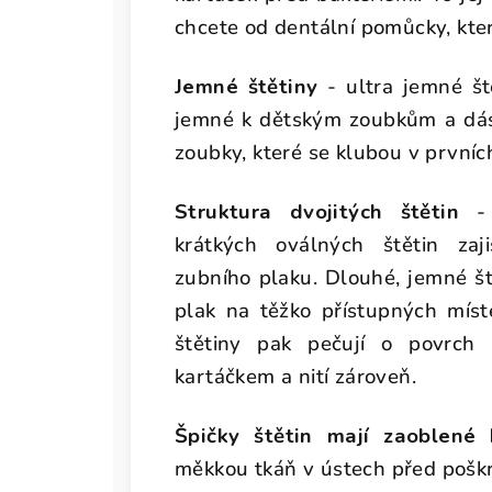
chcete od dentální pomůcky, kte
Jemné štětiny
- ultra jemné št
jemné k dětským zoubkům a dás
zoubky, které se klubou v prvníc
Struktura dvojitých štětin
- 
krátkých oválných štětin zaj
zubního plaku. Dlouhé, jemné ště
plak na těžko přístupných míst
štětiny pak pečují o povrch
kartáčkem a nití zároveň.
Špičky štětin mají zaoblené 
měkkou tkáň v ústech před pošk