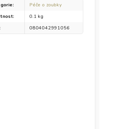
gorie
:
Péče o zoubky
tnost
:
0.1 kg
:
0804042991056