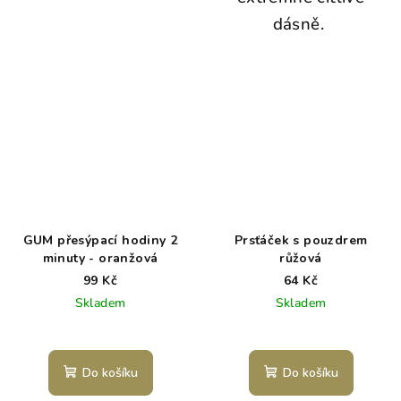
dásně.
GUM přesýpací hodiny 2
Prsťáček s pouzdrem
minuty - oranžová
růžová
99 Kč
64 Kč
Skladem
Skladem
Do košíku
Do košíku