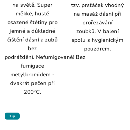
na světě. Super
tzv. prsťáček vhodný
měkké, hustě
na masáž dásní při
osazené štětiny pro
prořezávání
jemné a důkladné
zoubků. V balení
čištění dásní a zubů
spolu s hygienickým
bez
pouzdrem.
podráždění. Nefumigované! Bez
fumigace
metylbromidem -
dvakrát pečen při
200°C.
Tip