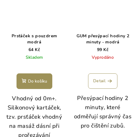
Prsťáček s pouzdrem
GUM přesýpací hodiny 2
modrá
minuty - modrá
64 Kč
99 Kč
Skladem
Vyprodáno
Detail
Do košíku
Přesýpací hodiny 2
Vhodný od 0m+.
minuty, které
Silikonový kartáček,
odměřují správný čas
tzv. prsťáček vhodný
pro čištění zubů.
na masáž dásní při
prořezávání