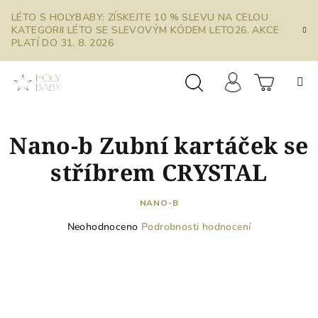
Přejít
LÉTO S HOLYBABY: ZÍSKEJTE 10 % SLEVU NA CELOU
na
KATEGORII LÉTO SE SLEVOVÝM KÓDEM LETO26. AKCE
obsah
PLATÍ DO 31. 8. 2026
Prázdn
Hledat
Přihlášení
Nano-b Zubní kartáček se
košík
stříbrem CRYSTAL
NANO-B
Průměrné
Neohodnoceno
Podrobnosti hodnocení
hodnocení
produktu
je
0,0
z
5