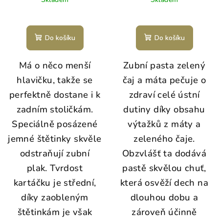
Do košíku
Do košíku
Má o něco menší
Zubní pasta zelený
hlavičku, takže se
čaj a máta pečuje o
perfektně dostane i k
zdraví celé ústní
zadním stoličkám.
dutiny díky obsahu
Speciálně posázené
výtažků z máty a
jemné štětinky skvěle
zeleného čaje.
odstraňují zubní
Obzvlášť ta dodává
plak. Tvrdost
pastě skvělou chuť,
kartáčku je střední,
která osvěží dech na
díky zaobleným
dlouhou dobu a
štětinkám je však
zároveň účinně