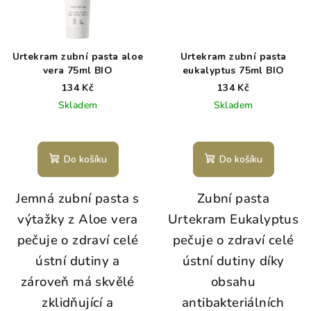
Urtekram zubní pasta aloe
Urtekram zubní pasta
vera 75ml BIO
eukalyptus 75ml BIO
134 Kč
134 Kč
Skladem
Skladem
Do košíku
Do košíku
Jemná zubní pasta s
Zubní pasta
výtažky z Aloe vera
Urtekram Eukalyptus
pečuje o zdraví celé
pečuje o zdraví celé
ústní dutiny a
ústní dutiny díky
zároveň má skvělé
obsahu
zklidňující a
antibakteriálních