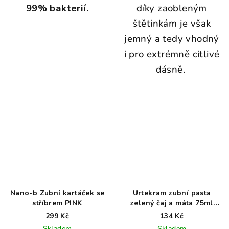
99% bakterií.
díky zaobleným
štětinkám je však
jemný a tedy vhodný
i pro extrémně citlivé
dásně.
Nano-b Zubní kartáček se
Urtekram zubní pasta
stříbrem PINK
zelený čaj a máta 75ml
BIO
299 Kč
134 Kč
Skladem
Skladem