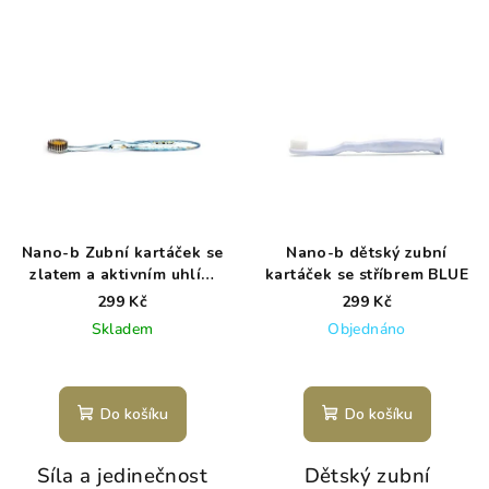
Nano-b Zubní kartáček se
Nano-b dětský zubní
zlatem a aktivním uhlím
kartáček se stříbrem BLUE
BLUE
299 Kč
299 Kč
Skladem
Objednáno
Do košíku
Do košíku
Síla a jedinečnost
Dětský zubní