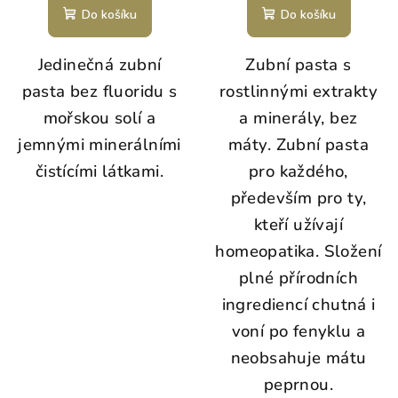
Do košíku
Do košíku
Jedinečná zubní
Zubní pasta s
pasta bez fluoridu s
rostlinnými extrakty
mořskou solí a
a minerály, bez
jemnými minerálními
máty.
Zubní pasta
čistícími látkami.
pro každého,
především pro ty,
kteří užívají
homeopatika.
Složení
plné přírodních
ingrediencí chutná i
voní po fenyklu a
neobsahuje mátu
peprnou.