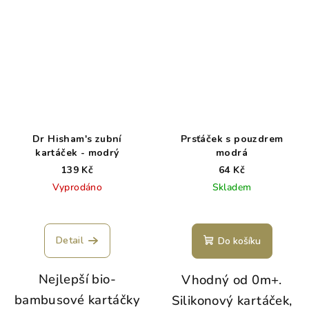
Dr Hisham's zubní
Prsťáček s pouzdrem
kartáček - modrý
modrá
139 Kč
64 Kč
Vyprodáno
Skladem
Detail
Do košíku
Nejlepší bio-
Vhodný od 0m+.
bambusové kartáčky
Silikonový kartáček,