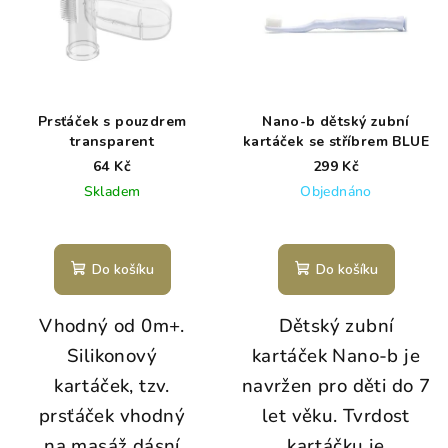
Prsťáček s pouzdrem
Nano-b dětský zubní
transparent
kartáček se stříbrem BLUE
64 Kč
299 Kč
Skladem
Objednáno
Do košíku
Do košíku
Vhodný od 0m+.
Dětský zubní
Silikonový
kartáček Nano-b je
kartáček, tzv.
navržen pro děti do 7
prsťáček vhodný
let věku. Tvrdost
na masáž dásní
kartáčku je