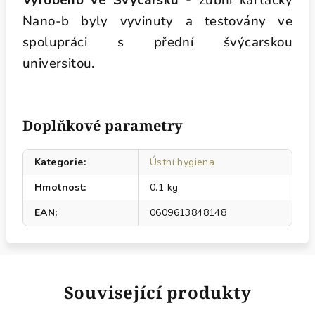
Vyrobeno ve Švýcarsku
- zubní kartáčky
Nano-b byly vyvinuty a testovány ve
spolupráci s přední švýcarskou
universitou.
Doplňkové parametry
Kategorie
:
Ústní hygiena
Hmotnost
:
0.1 kg
EAN
:
0609613848148
Související produkty