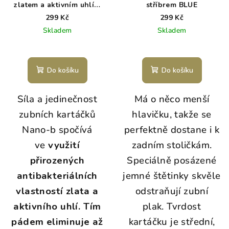
zlatem a aktivním uhlím
stříbrem BLUE
CRYSTAL
299 Kč
299 Kč
Skladem
Skladem
Do košíku
Do košíku
Síla a jedinečnost
Má o něco menší
zubních kartáčků
hlavičku, takže se
Nano-b spočívá
perfektně dostane i k
ve
využití
zadním stoličkám.
přirozených
Speciálně posázené
antibakteriálních
jemné štětinky skvěle
vlastností zlata a
odstraňují zubní
aktivního uhlí.
Tím
plak. Tvrdost
pádem eliminuje až
kartáčku je střední,