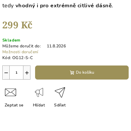
tedy
vhodný i pro extrémně citlivé dásně
.
299 Kč
Měrná
Skladem
cena:
Můžeme doručit do:
11.8.2026
Možnosti doručení
Kód:
OG12-S-C
−
+
Do košíku
Zeptat se
Hlídat
Sdílet