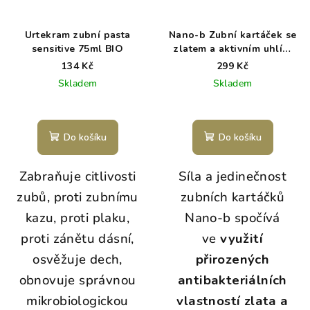
Urtekram zubní pasta
Nano-b Zubní kartáček se
sensitive 75ml BIO
zlatem a aktivním uhlím
GREEN
134 Kč
299 Kč
Skladem
Skladem
Do košíku
Do košíku
Zabraňuje citlivosti
Síla a jedinečnost
zubů, proti zubnímu
zubních kartáčků
kazu, proti plaku,
Nano-b spočívá
proti zánětu dásní,
ve
využití
osvěžuje dech,
přirozených
obnovuje správnou
antibakteriálních
mikrobiologickou
vlastností zlata a