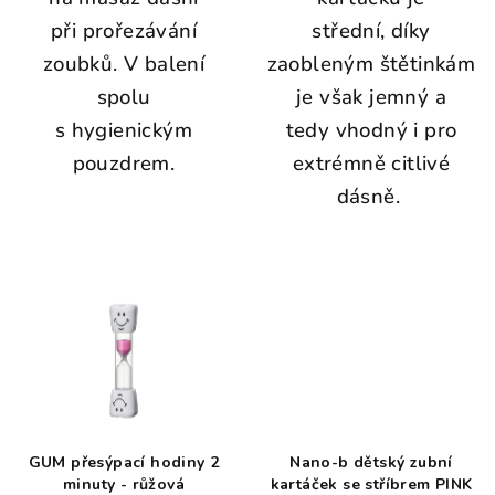
při prořezávání
střední, díky
zoubků. V balení
zaobleným štětinkám
spolu
je však jemný a
s hygienickým
tedy vhodný i pro
pouzdrem.
extrémně citlivé
dásně.
GUM přesýpací hodiny 2
Nano-b dětský zubní
minuty - růžová
kartáček se stříbrem PINK