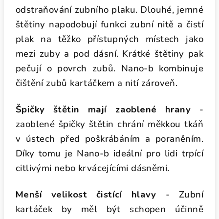
odstraňování zubního plaku. Dlouhé, jemné
štětiny napodobují funkci zubní nitě a čistí
plak na těžko přístupných místech jako
mezi zuby a pod dásní. Krátké štětiny pak
pečují o povrch zubů. Nano-b kombinuje
čištění zubů kartáčkem a nití zároveň.
Špičky štětin mají zaoblené hrany
-
zaoblené špičky štětin chrání měkkou tkáň
v ústech před poškrábáním a poraněním.
Díky tomu je Nano-b ideální pro lidi trpící
citlivými nebo krvácejícími dásněmi.
Menší velikost čistící hlavy
- Zubní
kartáček by měl být schopen účinně