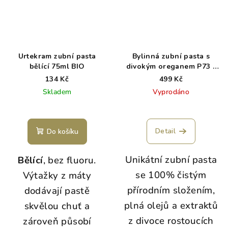
Urtekram zubní pasta
Bylinná zubní pasta s
bělící 75ml BIO
divokým oreganem P73 -
OregaFRESH NAHS
134 Kč
499 Kč
Skladem
Vyprodáno
Detail
Do košíku
Unikátní zubní pasta
Bělící
, bez fluoru.
se 100% čistým
Výtažky z máty
přírodním složením,
dodávají pastě
plná olejů a extraktů
skvělou chuť a
z divoce rostoucích
zároveň působí