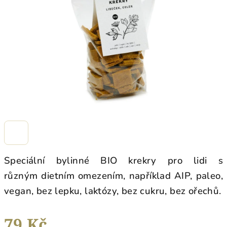
hvězdiček.
Speciální bylinné BIO krekry pro lidi s
různým dietním omezením, například AIP, paleo,
vegan, bez lepku, laktózy, bez cukru, bez ořechů.
79 Kč