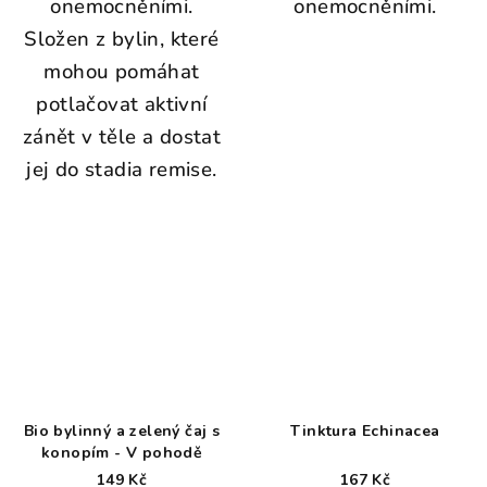
onemocněními.
onemocněními.
Složen z bylin, které
mohou pomáhat
potlačovat aktivní
zánět v těle a dostat
jej do stadia remise.
Bio bylinný a zelený čaj s
Tinktura Echinacea
konopím - V pohodě
149 Kč
167 Kč