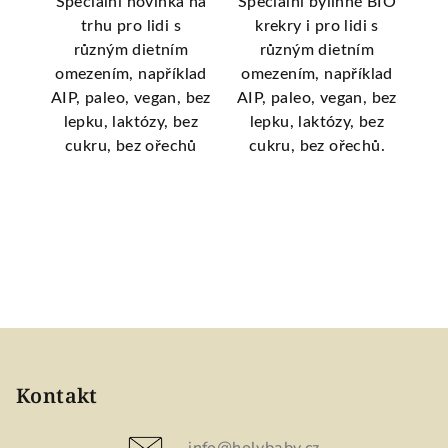
kry
Speciální novinka na
Speciální bylinné BIO
Spe
trhu pro lidi s
krekry i pro lidi s
mouk
různým dietním
různým dietním
a
omezením, například
omezením, například
om
si
AIP, paleo, vegan, bez
AIP, paleo, vegan, bez
AIP
tak
lepku, laktózy, bez
lepku, laktózy, bez
l
t
cukru, bez ořechů
cukru, bez ořechů.
c
,
ám.
obu
ně.
Z
á
p
Kontakt
a
info
@
holybaby.cz