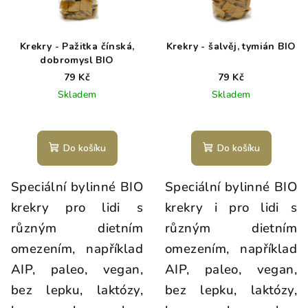
Krekry - Pažitka čínská,
Krekry - šalvěj, tymián BIO
dobromysl BIO
79 Kč
79 Kč
Skladem
Skladem
Do košíku
Do košíku
Speciální bylinné BIO
Speciální bylinné BIO
krekry pro lidi s
krekry i pro lidi s
různým dietním
různým dietním
omezením, například
omezením, například
AIP, paleo, vegan,
AIP, paleo, vegan,
bez lepku, laktózy,
bez lepku, laktózy,