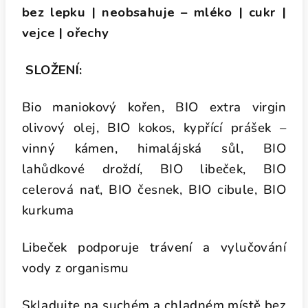
bez lepku | neobsahuje – mléko | cukr |
vejce | ořechy
SLOŽENÍ:
Bio maniokový kořen, BIO extra virgin
olivový olej, BIO kokos, kypřící prášek –
vinný kámen, himalájská sůl, BIO
lahůdkové droždí, BIO libeček, BIO
celerová nať, BIO česnek, BIO cibule, BIO
kurkuma
Libeček podporuje trávení a vylučování
vody z organismu
Skladujte na suchém a chladném místě bez