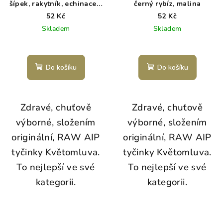
šípek, rakytník, echinacea,
černý rybíz, malina
měsíček
52 Kč
52 Kč
Skladem
Skladem
Do košíku
Do košíku
Zdravé, chuťově
Zdravé, chuťově
výborné, složením
výborné, složením
originální, RAW AIP
originální, RAW AIP
tyčinky Květomluva.
tyčinky Květomluva.
To nejlepší ve své
To nejlepší ve své
kategorii.
kategorii.