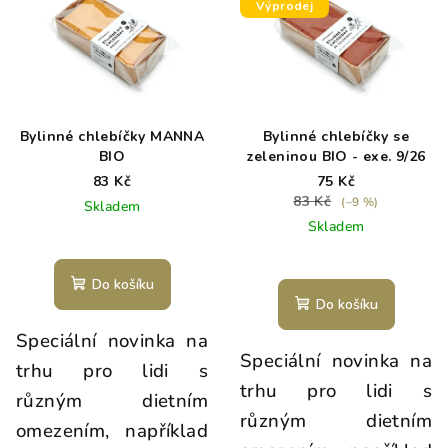
Výprodej
Bylinné chlebíčky MANNA
Bylinné chlebíčky se
BIO
zeleninou BIO - exe. 9/26
83 Kč
75 Kč
83 Kč
(–9 %)
Skladem
Skladem
Do košíku
Do košíku
Speciální novinka na
Speciální novinka na
trhu pro lidi s
trhu pro lidi s
různým dietním
různým dietním
omezením, například