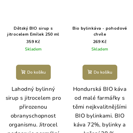
Dětský BIO sirup s
Bio bylinkáva - pohodové
jitrocelem Emílek 250 ml
chvíle
359 Kč
269 Kč
Skladem
Skladem
Do košíku
Do košíku
Lahodný bylinný
Hondurská BIO káva
sirup s jitrocelem pro
od malé farmářky s
přirozenou
těmi nejkvalitnějšími
obranyschopnost
BIO bylinkami. BIO
organismu. Jitrocel
káva 72%, bylinky a