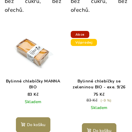
bez cukru, bez
bez cukru, bez
ořechů.
ořechů.
Akce
Výprodej
Bylinné chlebíčky MANNA
Bylinné chlebíčky se
BIO
zeleninou BIO - exe. 9/26
83 Kč
75 Kč
83 Kč
(–9 %)
Skladem
Skladem
Do košíku
Do košíku