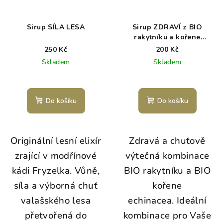
Sirup SÍLA LESA
Sirup ZDRAVÍ z BIO
rakytníku a kořene
echinacea
250 Kč
200 Kč
Skladem
Skladem
Do košíku
Do košíku
Originální lesní elixír
Zdravá a chuťově
zrající v modřínové
výtečná kombinace
kádi Fryzelka. Vůně,
BIO rakytníku a BIO
síla a výborná chuť
kořene
valašského lesa
echinacea. Ideální
přetvořená do
kombinace pro Vaše