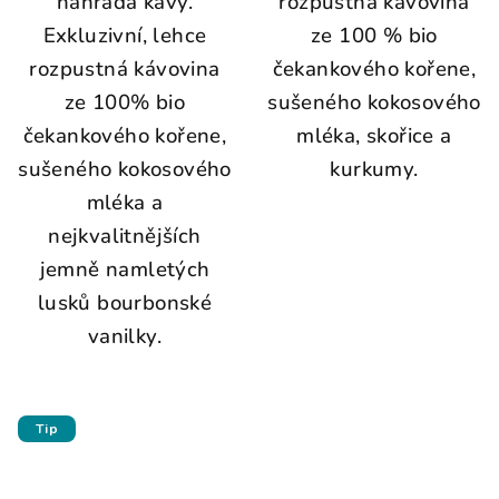
náhrada kávy.
rozpustná kávovina
Exkluzivní, lehce
ze 100 % bio
rozpustná kávovina
čekankového kořene,
ze 100% bio
sušeného kokosového
čekankového kořene,
mléka, skořice a
sušeného kokosového
kurkumy.
mléka a
nejkvalitnějších
jemně namletých
lusků bourbonské
vanilky.
Tip