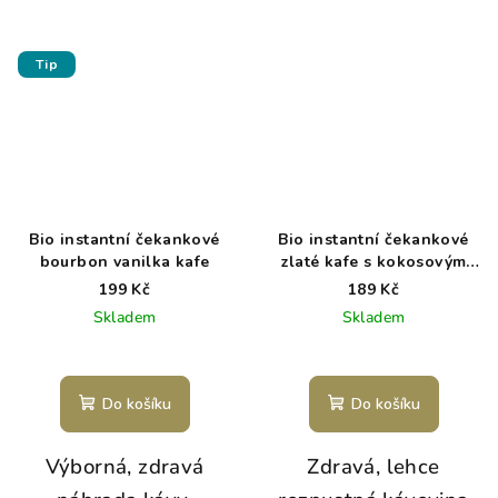
Tip
Bio instantní čekankové
Bio instantní čekankové
bourbon vanilka kafe
zlaté kafe s kokosovým
mlékem, kurkumou a
199 Kč
189 Kč
skořicí
Skladem
Skladem
Do košíku
Do košíku
Výborná, zdravá
Zdravá, lehce