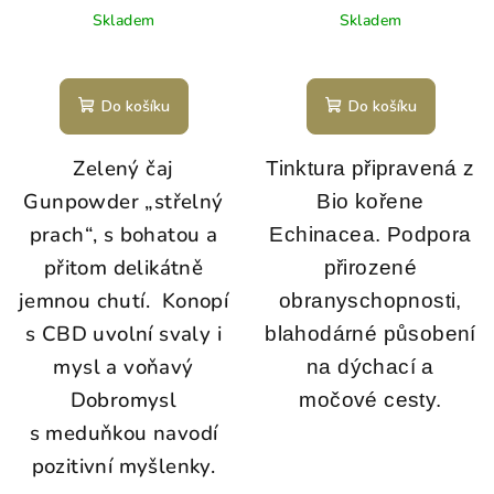
Skladem
Skladem
Do košíku
Do košíku
Zelený čaj
Tinktura připravená z
Gunpowder „střelný
Bio kořene
prach“, s bohatou a
Echinacea. Podpora
přitom delikátně
přirozené
jemnou chutí. Konopí
obranyschopnosti,
s CBD uvolní svaly i
blahodárné působení
mysl a voňavý
na dýchací a
Dobromysl
močové cesty.
s meduňkou navodí
pozitivní myšlenky.