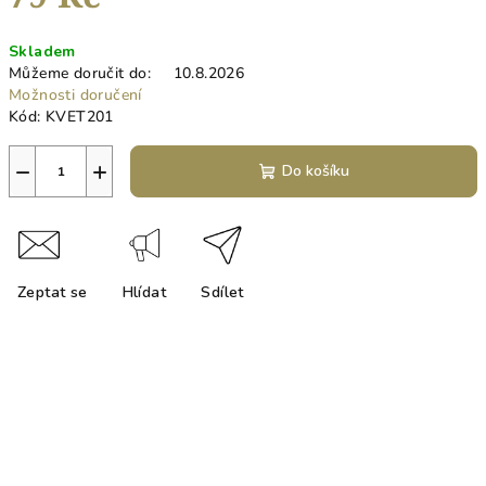
Měrná
Skladem
cena:
Můžeme doručit do:
10.8.2026
Možnosti doručení
Kód:
KVET201
−
+
Do košíku
Zeptat se
Hlídat
Sdílet