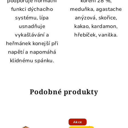
podporuje normální
koření 28 %,
funkci dýchacího
meduňka, agastache
systému, lípa
anýzová, skořice,
usnadňuje
kakao, kardamon,
vykašlávání a
hřebíček, vanilka.
heřmánek konejší při
napětí a napomáhá
klidnému spánku.
Podobné produkty
Akce