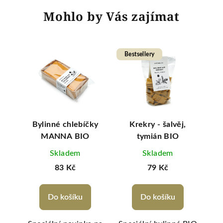
Mohlo by Vás zajímat
Bestsellery
Be
T
vané
Bylinné chlebíčky
Krekry - šalvěj,
ka,
MANNA BIO
tymián BIO
č
O
Skladem
Skladem
83 Kč
79 Kč
Do košíku
Do košíku