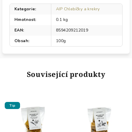
Kategorie
:
AIP Chlebíčky a krekry
Hmotnost
:
0.1 kg
EAN
:
8594209212019
Obsah
:
100g
Související produkty
Tip